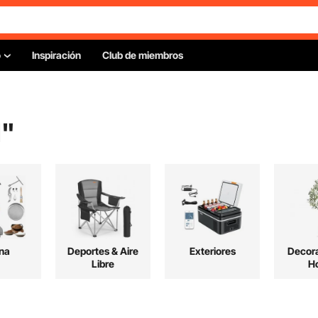
o
Inspiración
Club de miembros
l
"
na
Deportes & Aire
Exteriores
Decora
Libre
H