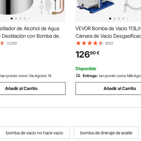
tilador de Alcohol de Agua
VEVOR Bomba de Vacío 113L/m
e Destilación con Bomba de
Cámara de Vacío Desgasificac
n, Tubo de Cobre para
de Silicona 4 CFM 1/3Hp Bom
(1,010)
(612)
 de Alcohol con Termómetro
Vacío de Una Sola Etapa HVA
126
90
€
o para Whisky, Alcohol DIY,
Herramientas de Aire para D
idable
Silicona, Epoxi, Poliuretano
Disponible
tan pronto como Vie.Agosto 14
Entrega:
tan pronto como Mié.Ago
Añadir al Carrito
Añadir al Carrito
bomba de vacio no hace vacio
bomba de drenaje de aceite