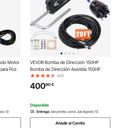
ndo Motor
VEVOR Bomba de Dirección 150HP
para Pozo
Bomba de Dirección Asistida 150HP
umergible
Sistema de Dirección de La Embarcación
(417)
05 L/min
150HP Kit de Dirección Hidráulica con
400
90
€
ra Tierras
Cilindro de Bomba Kit de Dirección
Fuera de Borda
Disponible
sto 13
Entrega:
tan pronto como Jue.Agosto 13
Añadir al Carrito