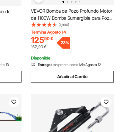
VEVOR Bomba de Pozo Profundo Motor
ia de
de 1100W Bomba Sumergible para Pozo
e
230V 50Hz Bomba de Agua Sumergible
(1,800)
de Aceite
para Pozos Flujo Máximo de 190 L/min
Termina Agosto 14
mba Auto-
125
90
€
con Caja de Control Externa para Tierras
on Pistola
-
23
%
de Cultivo Minas
162,90
€
Disponible
sto 13
Entrega:
tan pronto como Mié.Agosto 12
Añadir al Carrito