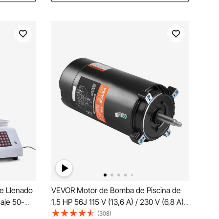
e Llenado
VEVOR Motor de Bomba de Piscina de
aje 50-
1,5 HP 56J 115 V (13,6 A) / 230 V (6,8 A)
s Bomba
3450 RPM Factor de Trabajo 1,3
(308)