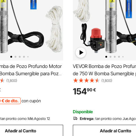
mba de Pozo Profundo Motor
VEVOR Bomba de Pozo Profu
Bomba Sumergible para Pozo
de 750 W Bomba Sumergible 
Hz Bomba de Agua
230V 50Hz Bomba de Agua S
(1,800)
(1,800)
e para Pozos Flujo Máximo de
para Pozos Flujo Máximo de 1
154
€
90
€
 Bomba para Pozos para
con Interruptor Automático pa
0
€
de dto.
con cupón
 Cultivo Fábricas Minas
de Cultivo Minas
Disponible
tan pronto como Mié.Agosto 12
Entrega:
tan pronto como Jue.Ago
Añadir al Carrito
Añadir al Carrito