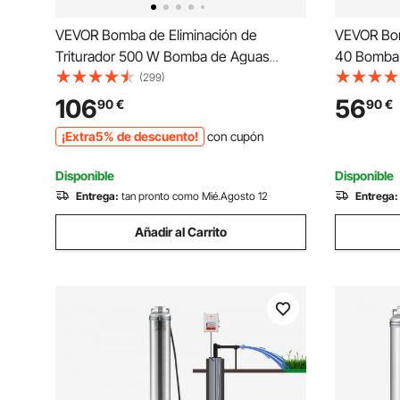
VEVOR Bomba de Eliminación de
VEVOR Bom
Triturador 500 W Bomba de Aguas
40 Bomba 
Residuales Caudal Máximo de 6600 L/h
de Agua d
(299)
Elevación de 8 m Bomba Trituradora de
de 17 l/min
106
56
90
€
90
€
Alcantarillado con 3 Entradas de Agua
¡Extra5% de descuento!
con cupón
para Inodoro Cocina Ducha
Disponible
Disponible
Entrega:
tan pronto como Mié.Agosto 12
Entrega:
Añadir al Carrito