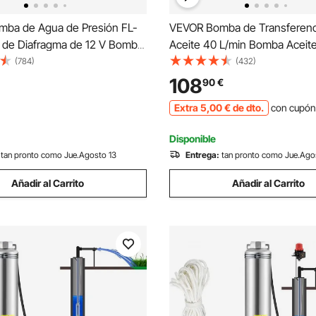
ba de Agua de Presión FL-
VEVOR Bomba de Transferenc
de Diafragma de 12 V Bomba
Aceite 40 L/min Bomba Aceit
e Alta Presión Bomba de Agua
Extracción Bomba Extractora 
(784)
(432)
Bomba Trasvase Gasóleo Bo
108
90
€
cebado Bio Diesel y Gasóleo c
Extra
5
,00
€
de dto.
con cupón
y Manguera
Disponible
tan pronto como Jue.Agosto 13
Entrega:
tan pronto como Jue.Ago
Añadir al Carrito
Añadir al Carrito