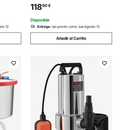
para
Condensador de 90 µF/250 V Motor de
118
90
€
alsa de
Repuesto de Brida Redonda Giratorio
CCW para Piscinas
Disponible
sto 12
Entrega:
tan pronto como Jue.Agosto 13
Añadir al Carrito