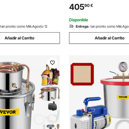
e Grasa Bomba de Grasa con
Peristáltica de Control Digital 
405
90
€
Manguera de 4 m Boquilla de
Leche, Agua, Vino, Bebidas, S
xión NPT Estándar
Soja, Boquilla Única
Disponible
tan pronto como Mié.Agosto 12
Entrega:
tan pronto como Mié.Ago
Añadir al Carrito
Añadir al Carrito