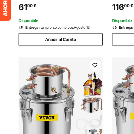
L/min Bomba de Agua Sucia Elevación
Pistola d
61
116
90
€
90
€
Máxima de 7,5m para Bombear Agua de
Ruedas y 
Piscinas, Sótanos, Estanques
360° Cone
Disponible
Disponible
Entrega:
tan pronto como Jue.Agosto 13
Entrega:
Añadir al Carrito