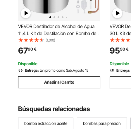
VEVOR Destilador de Alcohol de Agua
VEVOR Des
11,4 L Kit de Destilación con Bomba de
30 L Kit d
Circulación, Tubo de Cobre para
Circulació
(1,010)
Alambique de Alcohol con Termómetro
Alambique
67
95
90
€
90
€
Incorporado para Whisky, Alcohol DIY,
Incorporad
Acero Inoxidable
Acero Inox
Disponible
Disponible
Entrega:
tan pronto como Sáb.Agosto 15
Entrega:
Añadir al Carrito
Búsquedas relacionadas
bomba extraccion aceite
bombas para presión