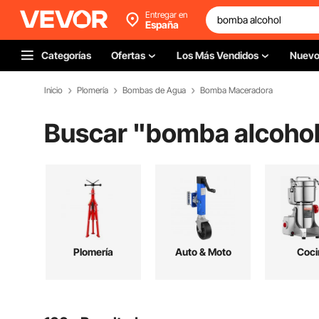
Entregar en
España
Categorías
Ofertas
Los Más Vendidos
Nuev
Inicio
Plomería
Bombas de Agua
Bomba Maceradora
Buscar "
bomba alcoho
Plomería
Auto & Moto
Coci