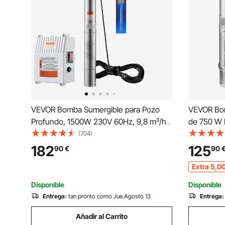
VEVOR Bomba Sumergible para Pozo
VEVOR Bo
Profundo, 1500W 230V 60Hz, 9,8 m³/h
de 750 W 
108 m de Cabezal, con Cable de 19,4 m
230 V 50 
(704)
y Caja de Control Externa, Bombas de
Sumergibl
182
125
90
€
90
Agua de Acero Inoxidable para Uso
105 L/min
Extra
5
,0
Industrial, Riego y Doméstico, IP68 a
Tierras de
Prueba de Agua
Disponible
Disponible
Entrega:
tan pronto como Jue.Agosto 13
Entrega:
Añadir al Carrito