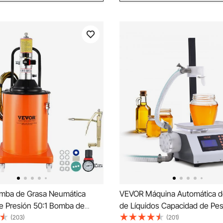
mba de Grasa Neumática
VEVOR Máquina Automática d
de Presión 50:1 Bomba de
de Líquidos Capacidad de Pes
rasa Neumática de 20 L
5000 g Llenadora de Botella
(203)
(201)