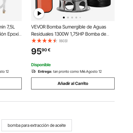
in 7,5L
VEVOR Bomba Sumergible de Aguas
ión Epoxi
Residuales 1300W 1,75HP Bomba de
ba de
Agua Sumergible Flujo Máximo de
(603)
C
333,3L/min Bomba de Agua Sucia
95
90
€
esespumar
Elevación Máxima de 11m para Bombear
Agua de Piscinas, Sótanos, Estanque
Disponible
sto 12
Entrega:
tan pronto como Mié.Agosto 12
Añadir al Carrito
bomba para extracción de aceite