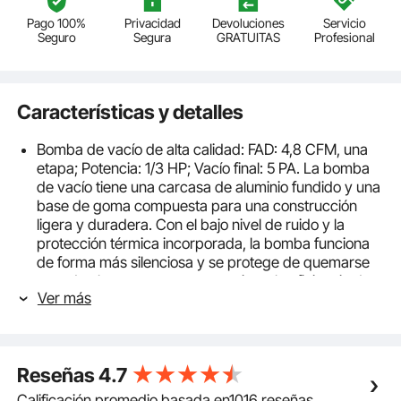
Pago 100%
Privacidad
Devoluciones
Servicio
Seguro
Segura
GRATUITAS
Profesional
Características y detalles
Bomba de vacío de alta calidad: FAD: 4,8 CFM, una
etapa; Potencia: 1/3 HP; Vacío final: 5 PA. La bomba
de vacío tiene una carcasa de aluminio fundido y una
base de goma compuesta para una construcción
ligera y duradera. Con el bajo nivel de ruido y la
protección térmica incorporada, la bomba funciona
de forma más silenciosa y se protege de quemarse
cuando algo se atasca para mejorar la eficiencia de
Ver más
trabajo.
Manómetros precisos del colector: El kit de
refrigeración cuenta con manómetros de colector.
Los manómetros dobles son de alta calidad, lo que
Reseñas
4.7
permite conocer las presiones reales de trabajo en
cualquier momento para facilitar los sistemas de
Calificación promedio basada en1016 reseñas