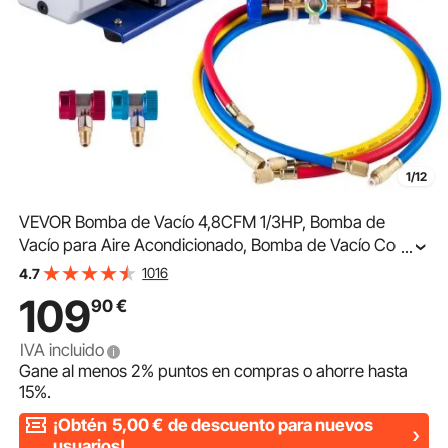
1/12
VEVOR Bomba de Vacío 4,8CFM 1/3HP, Bomba de
Vacío para Aire Acondicionado, Bomba de Vacío Coche
...
de A / C, para Aire Acondicionado Doméstico,
1016
4.7
Mantenimiento de Automóviles, Envasado al Vacío
109
90
€
IVA incluido
Gane al menos
2%
puntos en compras o ahorre hasta
15%
.
¡Obtén
5,00
€
de descuento para nuevos
usuarios!