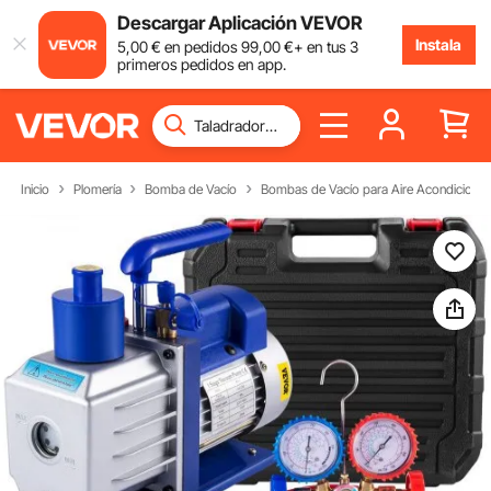
Descargar Aplicación VEVOR
Instala
5
,00
€
en pedidos
99
,00
€
+ en tus 3
primeros pedidos en app.
Inicio
Plomería
Bomba de Vacío
Bombas de Vacío para Aire Acondiciona