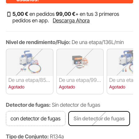
5
,00
€
en pedidos
99
,00
€
+ en tus 3 primeros
pedidos en app.
Descarga Ahora
Nivel de rendimiento/Flujo:
De una etapa/136L/min
De una etapa/85L/
De una etapa/99L/
De una etapa
min
min
L/min
Agotado
Agotado
Agotado
Detector de fugas:
Sin detector de fugas
con detector de fugas
Sin detector de fugas
Tipo de Conjunto:
R134a