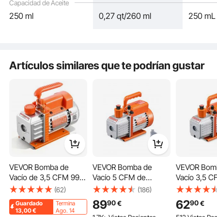
Capacidad de Aceite
Mangueras Multifuncionales
250 ml
0,27 qt/260 ml
250 mL
Diseño Anti-flujo de Aceite
Artículos similares que te podrían gustar
VEVOR Bomba de
VEVOR Bomba de
VEVOR Bom
Vacío de 3,5 CFM 99
Vacío 5 CFM de
Vacío 3,5 C
L/min, Bomba de Vacío
Paletas Rotativas de
Paletas Rota
(62)
(186)
Rotativa de Paletas de
Una Etapa con Botella
Una Etapa c
89
62
90
90
€
€
Guardado
Termina
1 Etapa, Compatible
de Aceite para
de Aceitepa
137 Añadido al Carrito
13,00
€
Ago. 14