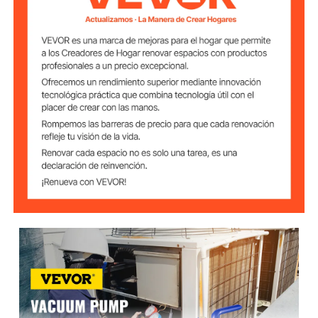
Rotación
1/3 HP
Potencia
Capacidad de
250 ml
Aceite
290 x 120 x 240 mm (11,5
pulgadas x 4,7 pulgadas x
Dimensión Total
9,4 pulgadas)
8,5 kg (18,8 lb)
Peso