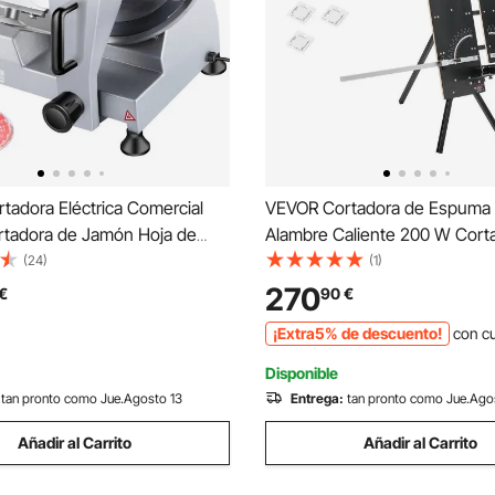
tadora Eléctrica Comercial
VEVOR Cortadora de Espuma
tadora de Jamón Hoja de
Alambre Caliente 200 W Cort
0-400 rpm Cortadora de
Poliestireno con 6 Cables Cal
(24)
(1)
 en Acero Inoxidable y
Herramienta de Corte Eléctric
270
€
90
€
para Cortar Carne Queso
Longitud de Corte Máxima d
¡Extra5% de descuento!
con c
ruta
para Espuma, Esponja
Disponible
tan pronto como Jue.Agosto 13
Entrega:
tan pronto como Jue.Ago
Añadir al Carrito
Añadir al Carrito