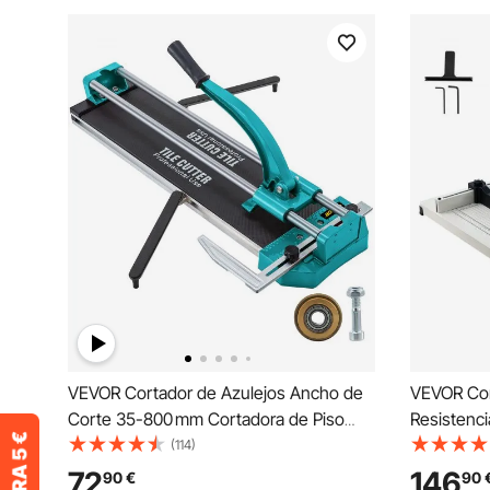
VEVOR Cortador de Azulejos Ancho de
VEVOR Cor
Corte 35-800 mm Cortadora de Piso
Resistenci
Laminado Doble Rieles Posicionamiento
Industrial
(114)
Láser Cortador Manual de Azulejos
Papel A3,
72
146
90
€
90