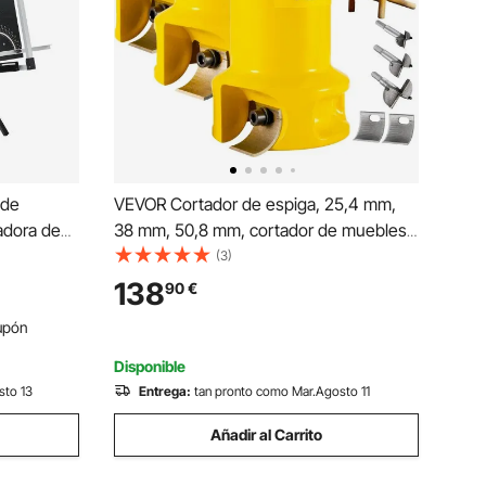
 de
VEVOR Cortador de espiga, 25,4 mm,
adora de
38 mm, 50,8 mm, cortador de muebles
efactores
de troncos de aluminio y acero de
(3)
a con
primera calidad, con cuchillas curvas
138
90
€
e 1150 mm
dobles y tornillos de botón, kit maestro
upón
par
Disponible
sto 13
Entrega:
tan pronto como Mar.Agosto 11
Añadir al Carrito