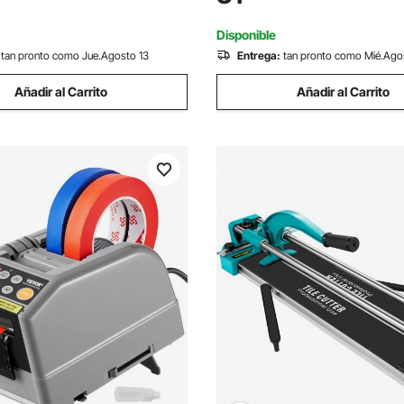
de Papel Apilado para Oficina,
escáner láser, patas retráctile
lanco
de aluminio para medición est
Disponible
tan pronto como Jue.Agosto 13
Entrega:
tan pronto como Mié.Ago
Añadir al Carrito
Añadir al Carrito