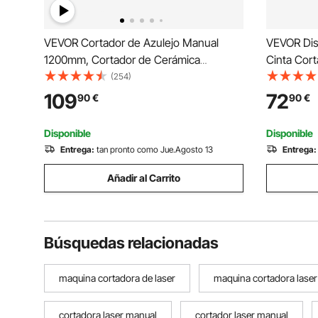
VEVOR Cortador de Azulejo Manual
VEVOR Dis
1200mm, Cortador de Cerámica
Cinta Cort
Profesional con Guía Láser Ajustable de
W Máquina
(254)
Alta Precisión, Máquina de Corte de
de Cinta 
109
72
90
€
90
€
Azulejo para Cortar Azulejos, Piedra,
999 mm par
Baldosas Ordinarias
Hogares, 
Disponible
Disponible
Entrega:
tan pronto como Jue.Agosto 13
Entrega:
Añadir al Carrito
Búsquedas relacionadas
maquina cortadora de laser
maquina cortadora laser
cortadora laser manual
cortador laser manual