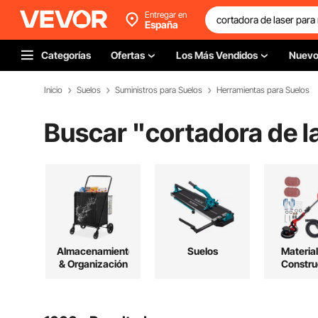
Entregar en
España
Categorías
Ofertas
Los Más Vendidos
Nuev
Inicio
Suelos
Suministros para Suelos
Herramientas para Suelos
Buscar "
cortadora de l
Almacenamiento
Suelos
Materia
& Organización
Constru