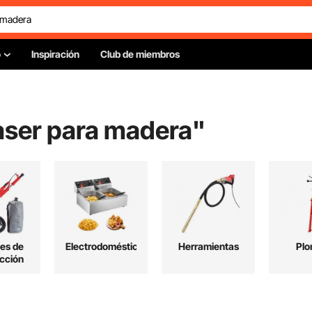
o
Inspiración
Club de miembros
aser para madera
"
les de
Electrodomésticos
Herramientas
Plo
cción