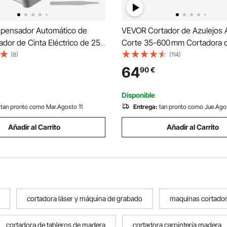
pensador Automático de
VEVOR Cortador de Azulejos
ador de Cinta Eléctrico de 25
Corte 35-600 mm Cortadora d
 Cortadora de Cinta Ancho
Laminado Espesor de Corte 
(8)
(114)
6-60 mm Longitud de Cinta 5-
Cortador Manual de Azulejos
64
90
€
a Industrias, Oficinas,
Aluminio Corte Preciso y Suav
Tiendas
Piedra, Baldosas Ordinarias
Disponible
tan pronto como Mar.Agosto 11
Entrega:
tan pronto como Jue.Ago
Añadir al Carrito
Añadir al Carrito
cortadora láser y máquina de grabado
maquinas cortado
cortadora de tableros de madera
cortadora carpintería madera