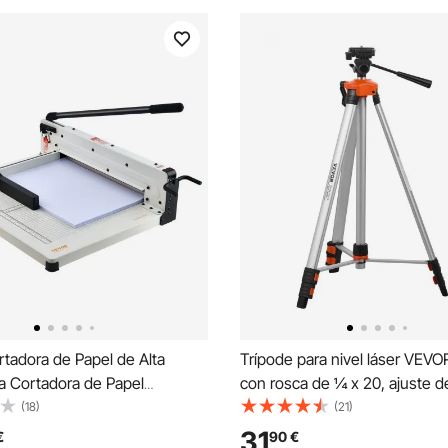
tadora de Papel de Alta
Trípode para nivel láser VEVO
a Cortadora de Papel
con rosca de ¼ x 20, ajuste de
 y Comercial de 431,8 mm para
27,36 a 68,11 pulgadas con bu
(18)
(21)
 Capacidad para 400 Hojas
nivel integrada, soporte livian
31
€
90
€