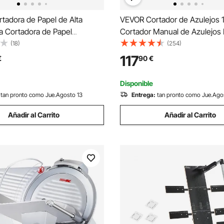
tadora de Papel de Alta
VEVOR Cortador de Azulejos
a Cortadora de Papel
Cortador Manual de Azulejos
 y Comercial de 304,8 mm para
Corte de Carburo de Tungst
(18)
(254)
 Capacidad para 400 Hojas
Posicionamiento por Infrarrojo
117
€
90
€
de Papel Apilado para Oficina,
Antideslizantes para Instalado
lanco
Profesionales Principiantes
Disponible
tan pronto como Jue.Agosto 13
Entrega:
tan pronto como Jue.Ago
Añadir al Carrito
Añadir al Carrito