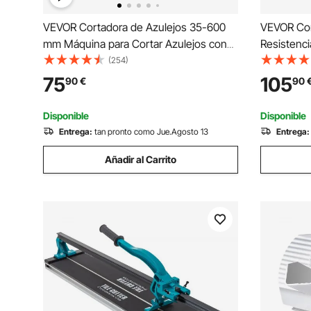
VEVOR Cortadora de Azulejos 35-600
VEVOR Cor
mm Máquina para Cortar Azulejos con
Resistenci
Láser Cortador de Azulejos Manual
Industrial
(254)
Cortadora de Cerámica con Soporte
Papel A4,
75
105
90
€
90
Cortadora 
Escuela, B
Disponible
Disponible
Entrega:
tan pronto como Jue.Agosto 13
Entrega:
Añadir al Carrito