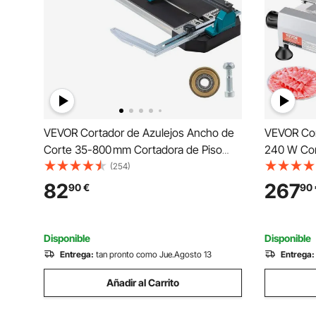
VEVOR Cortador de Azulejos Ancho de
VEVOR Cor
Corte 35-800 mm Cortadora de Piso
240 W Cor
Laminado Espesor de Corte 6-15 mm
250 mm 35
(254)
Cortador Manual de Azulejos de
Embutidos
82
267
90
€
90
Aluminio Corte Preciso y Suave para
Aluminio 
Piedra, Baldosas Ordinarias
Verduras F
Disponible
Disponible
Entrega:
tan pronto como Jue.Agosto 13
Entrega:
Añadir al Carrito