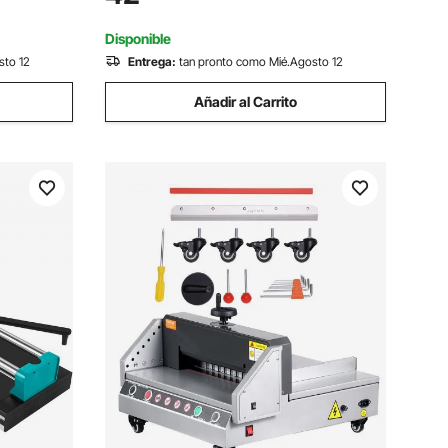
s, trípode
Dual Nivel de Burbuja Incorporado con
able
Abrazadera
Disponible
sto 12
Entrega:
tan pronto como Mié.Agosto 12
Añadir al Carrito