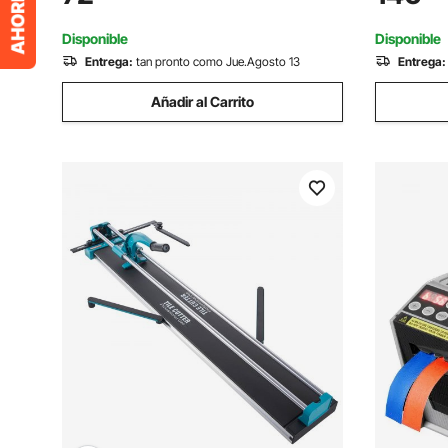
Corte Preciso y Suave para Piedra,
Cortadora 
Baldosas Ordinarias
Escuela, B
Disponible
Disponible
Entrega:
tan pronto como Jue.Agosto 13
Entrega:
Añadir al Carrito