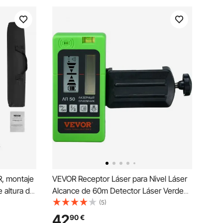
R, montaje
VEVOR Receptor Láser para Nivel Láser
 altura de
Alcance de 60m Detector Láser Verde
rbuja de
Haz Rojo para Láseres de Línea Pulsada
(5)
o para
Señal de Sonido Ajustable Pantalla LCD
42
90
€