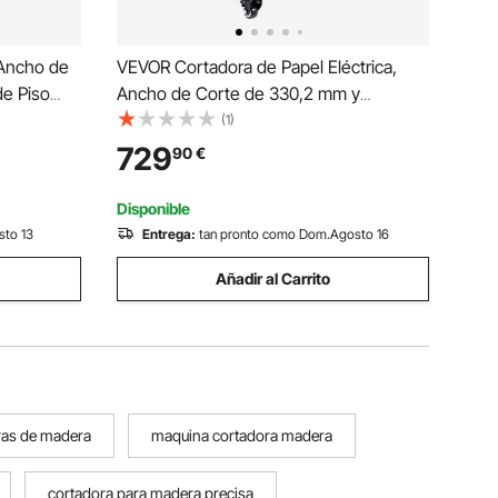
 Ancho de
VEVOR Cortadora de Papel Eléctrica,
e Piso
Ancho de Corte de 330,2 mm y
6-15 mm
Profundidad de Corte de 40 mm
(1)
 de
Cortadora de Papel de Escritorio con
729
90
€
e para
Control por Botones para Hogares,
Oficinas, Escuelas e Imprentas
Disponible
sto 13
Entrega:
tan pronto como Dom.Agosto 16
Añadir al Carrito
ras de madera
maquina cortadora madera
cortadora para madera precisa