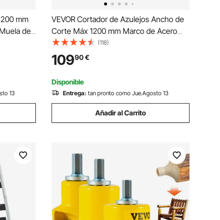
 1200 mm
VEVOR Cortador de Azulejos Ancho de
 Muela de
Corte Máx 1200 mm Marco de Acero
eno
Cortadora de Piso Laminado Espesor de
(118)
s Pies
Corte 6-15 mm 27 Rodamientos
109
90
€
res
Cortador Manual de Azulejos para
Piedra, Baldosas Ordinarias
Disponible
sto 13
Entrega:
tan pronto como Jue.Agosto 13
Añadir al Carrito