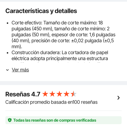
Características y detalles
Corte efectivo: Tamaño de corte máximo: 18
pulgadas (450 mm), tamaño de corte mínimo: 2
pulgadas (50 mm), espesor de corte: 1,6 pulgadas
(40 mm), precisión de corte: ±0,02 pulgada (±0,5
mm).
Construcción duradera: La cortadora de papel
eléctrica adopta principalmente una estructura
metálica, resistente y duradera. La hoja utiliza un
Ver más
cuchillo de acero afilado y grueso con velocidad de
corte rápida y alta eficiencia.
Panel LCD inteligente: La pantalla LCD brinda control
inteligente y operación digital. El panel de control
Reseñas
4.7
integrado diseña teclas cómodas para una operación
fácil y conveniente.
Calificación promedio basada en100 reseñas
Posicionamiento de la luz infrarroja: Deflectores de luz
infrarroja cerrados están diseñados en ambos lados
de la guillotina del cortador de papel. El
Todas las reseñas son de compras verificadas
posicionamiento de la luz infrarroja hace que el corte