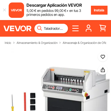
Descargar Aplicación VEVOR
Instala
5
,00
€
en pedidos
99
,00
€
+ en tus 3
primeros pedidos en app.
Inicio
Almacenamiento & Organización
Almacenaje & Organización de Oficina