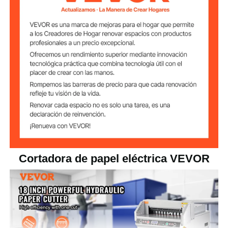
1,6 pulgadas (40 mm)
Grosor de corte
± 0,02 pulgada (± 0,5 mm)
Precisión de corte
Estructura de
Automatización
prensado de
papel
Modo de empuje
Automatización
de papel
Protección de
Sí
seguridad
Cortadora de papel eléctrica VEVOR
40 x 31 x 26,4 pulgadas /
Medidas de la
máquina
101,6 x 78,7 x 67 cm
253,5 libras / 115 kg
Peso neto