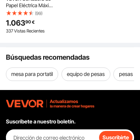
Papel Eléctrica Máximo
450 mm
(99)
Redondeadora de
1.063
90
€
Esquinas Eléctrica
337 Vistas Recientes
Espesor de Corte 40
mm con Panel LCD
Inteligente
Posicionamiento por
Búsquedas recomendadas
Luz Infrarroja para
Etiquetas, Oficina
mesa para portatil
equipo de pesas
pesas co
Suscríbete a nuestro boletín.
Dirección de correo electrónico
Suscribirte