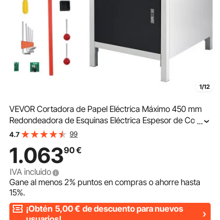
1/12
VEVOR Cortadora de Papel Eléctrica Máximo 450 mm
Redondeadora de Esquinas Eléctrica Espesor de Corte
...
40 mm con Panel LCD Inteligente Posicionamiento por
99
4.7
Luz Infrarroja para Etiquetas, Oficina
1.063
90
€
IVA incluido
Gane al menos
2%
puntos en compras o ahorre hasta
15%
.
¡Obtén
5,00
€
de descuento para nuevos
usuarios!