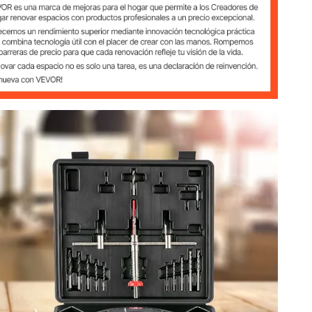
/16" / 40-300 mm
Ver todas las especificaciones
sonal
 Bolas 6203Z
/4'', 5/16'', 3/8'' (4, 5, 6, 8, 10 mm)