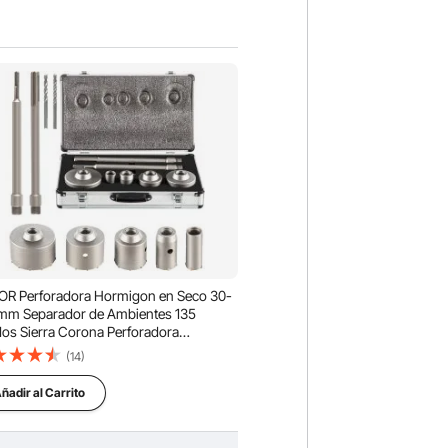
R Perforadora Hormigon en Seco 30-
mm Separador de Ambientes 135
os Sierra Corona Perforadora
igón Broca de Perforación de Aleación
(14)
ra Corona Perforadora Hormigon En
o
ñadir al Carrito