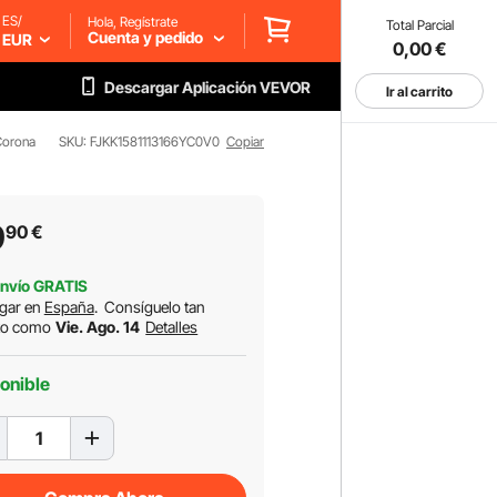
ES/
Hola, Regístrate
Total Parcial
Cuenta y pedido
EUR
0,00
€
Descargar Aplicación VEVOR
Ir al carrito
Corona
SKU: FJKK1581113166YC0V0
Copiar
9
90
€
nvío GRATIS
gar en
España
.
Consíguelo tan
to como
Vie. Ago. 14
Detalles
onible