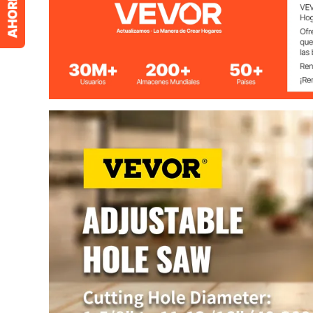
Diámetro del Orificio de Corte
1-5/8" a 11-13
Profundidad de Corte
1-1/8" / 30 mm
Material de Protección contra Polvo
Ordenador Per
Protección contra Polvo Tipo de
Rodamiento de
Cojinete
Tamaño de Brocas
5/32'', 3/16'', 1
Material de Broca Piloto
Acero
Material de Cuchillas de Corte
Acero
Material de Caja de Almacenamiento
HDPE