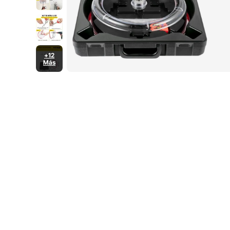
+12
Más