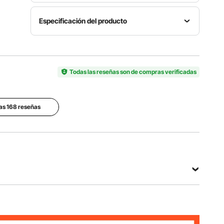
Especificación del producto
Diámetro
del
Orificio
Profundidad
Modelo
Todas las reseñas son de compras verificadas
de Corte
de Corte
FJKKQ-
1-5/8" a
1-1/8" / 30
40-300
11-13/16" /
mm
40-300
las 168 reseñas
mm
Protección
Tamaño
Material
contra
de
de
Polvo Tipo
Brocas
Protección
de
5/32'',
contra
Cojinete
3/16'', 1/4'',
Polvo
Rodamien
5/16'', 3/8''
Ordenado
to de
(4, 5, 6, 8,
r Personal
Bolas
0
10 mm)
6203Z