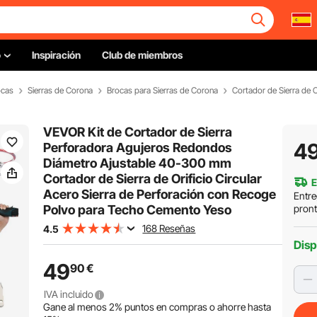
o
Inspiración
Club de miembros
ocas
Sierras de Corona
Brocas para Sierras de Corona
Cortador de Sierra de 
VEVOR Kit de Cortador de Sierra
4
Perforadora Agujeros Redondos
Diámetro Ajustable 40-300 mm
Cortador de Sierra de Orificio Circular
E
Acero Sierra de Perforación con Recoge
Entre
Polvo para Techo Cemento Yeso
pron
168 Reseñas
4.5
Disp
49
90
€
IVA incluido
Gane al menos
2%
puntos en compras o ahorre hasta