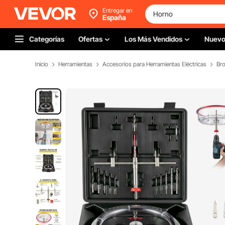
Entregar en
España
Categorías
Ofertas
Los Más Vendidos
Nuev
Inicio
Herramientas
Accesorios para Herramientas Eléctricas
Br