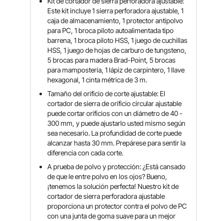
Kit de cortador de sierra perforadora ajustable:
Este kit incluye 1 sierra perforadora ajustable, 1
caja de almacenamiento, 1 protector antipolvo
para PC, 1 broca piloto autoalimentada tipo
barrena, 1 broca piloto HSS, 1 juego de cuchillas
HSS, 1 juego de hojas de carburo de tungsteno,
5 brocas para madera Brad-Point, 5 brocas
para mampostería, 1 lápiz de carpintero, 1 llave
hexagonal, 1 cinta métrica de 3 m.
Tamaño del orificio de corte ajustable: El
cortador de sierra de orificio circular ajustable
puede cortar orificios con un diámetro de 40 -
300 mm, y puede ajustarlo usted mismo según
sea necesario. La profundidad de corte puede
alcanzar hasta 30 mm. Prepárese para sentir la
diferencia con cada corte.
A prueba de polvo y protección: ¿Está cansado
de que le entre polvo en los ojos? Bueno,
¡tenemos la solución perfecta! Nuestro kit de
cortador de sierra perforadora ajustable
proporciona un protector contra el polvo de PC
con una junta de goma suave para un mejor