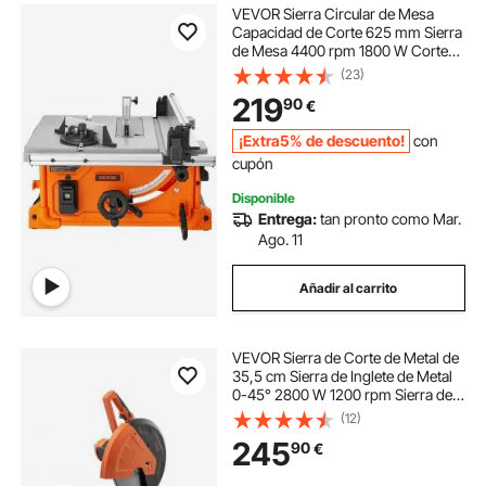
VEVOR Sierra Circular de Mesa
Capacidad de Corte 625 mm Sierra
de Mesa 4400 rpm 1800 W Corte
Transversal 85 mm 90° Corte
(23)
Biselado 60 mm 45° para Corte de
219
90
€
Madera Carpintería Taller Interior
Exterior
¡Extra5% de descuento!
con
cupón
Disponible
Entrega:
tan pronto como Mar.
Ago. 11
Añadir al carrito
VEVOR Sierra de Corte de Metal de
35,5 cm Sierra de Inglete de Metal
0-45° 2800 W 1200 rpm Sierra de
Corte con Hoja de Acero Inoxidable
(12)
y Aleación Cerámica Corte en Frío
245
90
€
para Acero Hierro Aluminio