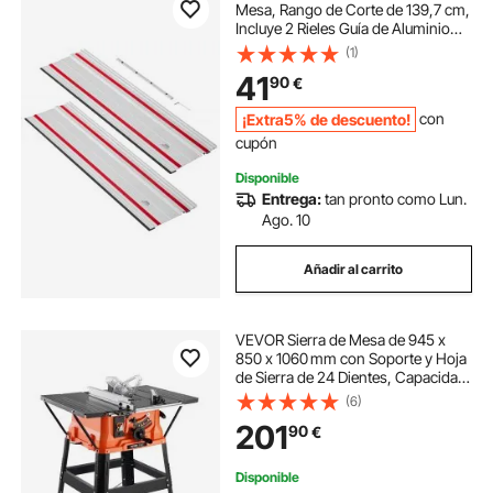
Mesa, Rango de Corte de 139,7 cm,
Incluye 2 Rieles Guía de Aluminio
Extruido de 698,5 mm y 1 Conector,
(1)
para Makita, Festool y WEN, para
41
90
€
Proyectos de Carpintería
¡Extra5% de descuento!
con
cupón
Disponible
Entrega:
tan pronto como Lun.
Ago. 10
Añadir al carrito
VEVOR Sierra de Mesa de 945 x
850 x 1060 mm con Soporte y Hoja
de Sierra de 24 Dientes, Capacidad
Máxima de Corte de 200 mm,
(6)
Velocidad de Corte de 4800 RPM
201
90
€
para Carpintería y Fabricación de
Muebles
Disponible