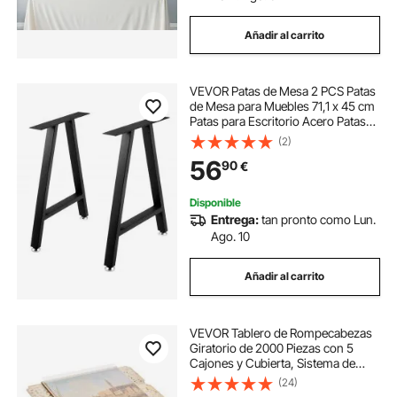
Añadir al carrito
VEVOR Patas de Mesa 2 PCS Patas
de Mesa para Muebles 71,1 x 45 cm
Patas para Escritorio Acero Patas
Mesa Industrial Carga 544,3 kg
(2)
Patas Mesa Comedor Espesor 2
56
90
€
mm Patas para Mesa Auxiliar Forma
A
Disponible
Entrega:
tan pronto como Lun.
Ago. 10
Añadir al carrito
VEVOR Tablero de Rompecabezas
Giratorio de 2000 Piezas con 5
Cajones y Cubierta, Sistema de
Almacenamiento Organizador de
(24)
Rompecabezas, 1045 x 763 x 36