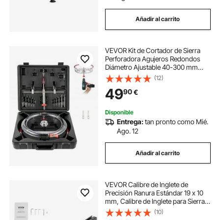
Añadir al carrito
VEVOR Kit de Cortador de Sierra
Perforadora Agujeros Redondos
Diámetro Ajustable 40-300 mm
Cortador de Sierra de Orificio
(12)
Circular Acero Sierra de Perforación
49
90
€
con Recoge Polvo para Techo
Cemento Yeso
Disponible
Entrega:
tan pronto como Mié.
Ago. 12
Añadir al carrito
VEVOR Calibre de Inglete de
Precisión Ranura Estándar 19 x 10
mm, Calibre de Inglete para Sierra
de Mesa de Aleación de Aluminio
(10)
con Rejilla, 15 Topes de Ángulo,