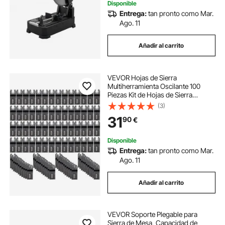
Disponible
Entrega:
tan pronto como Mar.
Ago. 11
Añadir al carrito
VEVOR Hojas de Sierra
Multiherramienta Oscilante 100
Piezas Kit de Hojas de Sierra
Oscilante Cuchillas de
(3)
Herramientas Oscilantes Material
31
90
€
de HCS con Caja de Plástico para
Madera y Metal
Disponible
Entrega:
tan pronto como Mar.
Ago. 11
Añadir al carrito
VEVOR Soporte Plegable para
Sierra de Mesa, Capacidad de