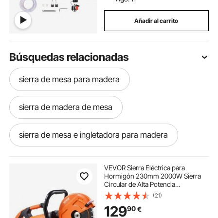
Añadir al carrito
Búsquedas relacionadas
sierra de mesa para madera
sierra de madera de mesa
sierra de mesa e ingletadora para madera
sierra de mesa madera
VEVOR Sierra Eléctrica para
Hormigón 230mm 2000W Sierra
Circular de Alta Potencia
sierra electrica carne mesa
Profundidad de Corte de 89 mm
(21)
Sierra de Disco Húmeda/Seca con
129
90
€
Tubería de Agua Bomba de Agua
Hoja para Piedra Ladrillo