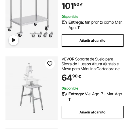
101
90
€
Cocinas Restaurantes Comerciales
91,4x61 cm
Disponible
Entrega:
tan pronto como Mar.
Ago. 11
Añadir al carrito
VEVOR Soporte de Suelo para
Sierra de Huesos Altura Ajustable,
Mesa para Máquina Cortadora de
Huesos, Estructura en Forma de H,
64
90
€
Almohadillas Antideslizantes, Apto
para Modelos BS-130 y BS-250
Disponible
Entrega:
Vie. Ago. 7 - Mar. Ago.
11
Añadir al carrito