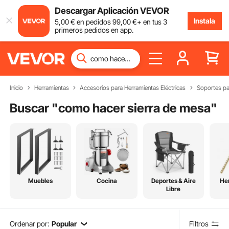
Descargar Aplicación VEVOR
Instala
5
,00
€
en pedidos
99
,00
€
+ en tus 3
primeros pedidos en app.
Inicio
Herramientas
Accesorios para Herramientas Eléctricas
Soportes pa
Buscar "
como hacer sierra de mesa
"
Muebles
Cocina
Deportes & Aire
He
Libre
Ordenar por:
Popular
Filtros