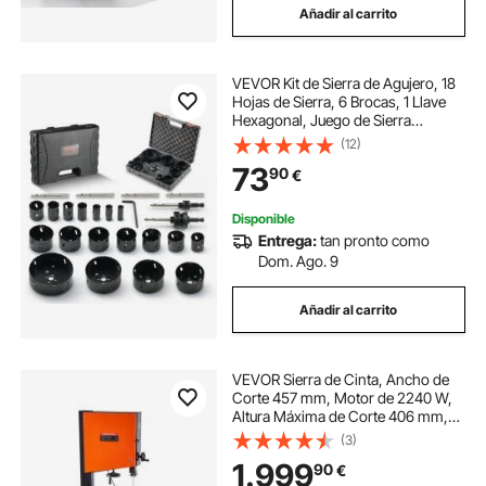
Añadir al carrito
VEVOR Kit de Sierra de Agujero, 18
Hojas de Sierra, 6 Brocas, 1 Llave
Hexagonal, Juego de Sierra
Perforadora Bimetálica M42 con
(12)
Caja de Transporte para Tableros
73
90
€
de Madera, Planchas de Hierro
Plástico
Disponible
Entrega:
tan pronto como
Dom. Ago. 9
Añadir al carrito
VEVOR Sierra de Cinta, Ancho de
Corte 457 mm, Motor de 2240 W,
Altura Máxima de Corte 406 mm,
Mesa de Hierro Fundido de 690 x
(3)
510 mm, con Luz de Trabajo de
1.999
90
€
360°, Guía de Ingletes y la Paralela