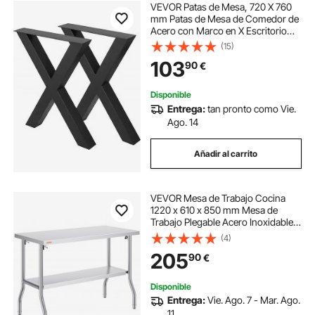
VEVOR Patas de Mesa, 720 X 760
mm Patas de Mesa de Comedor de
Acero con Marco en X Escritorio
Negras, Conjunto de 2 Patas de
(15)
Mesa de Metal de Calidad, para
103
90
€
Muebles Perfecta para Tienda de
Café Bar
Disponible
Entrega:
tan pronto como Vie.
Ago. 14
Añadir al carrito
VEVOR Mesa de Trabajo Cocina
1220 x 610 x 850 mm Mesa de
Trabajo Plegable Acero Inoxidable
con Estante Extraíble 350 kg Carga
(4)
Mesa Acero Inoxidable con Pies
205
90
€
Ajustables para Camping Cocina
Comercial
Disponible
Entrega:
Vie. Ago. 7 - Mar. Ago.
11