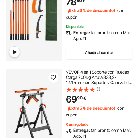
78
90
€
Ramas Altas para Podar Palmeras
Arbustos
¡Extra3% de descuento!
con
cupón
Disponible
Entrega:
tan pronto como Mar.
Ago. 11
Añadir al carrito
VEVOR 4 en 1 Soporte con Ruedas
Carga 200 kg Altura 838,2-
1270 mm con Soporte y Cabezal de
Rodillo Multidireccional Pulido para
(1)
Soporte de Extensión para
69
90
€
Carpintería con Salida de Sierra de
Mesa
¡Extra5% de descuento!
con
cupón
Casi agotado
Entrega:
tan pronto como Mar.
Ago. 11