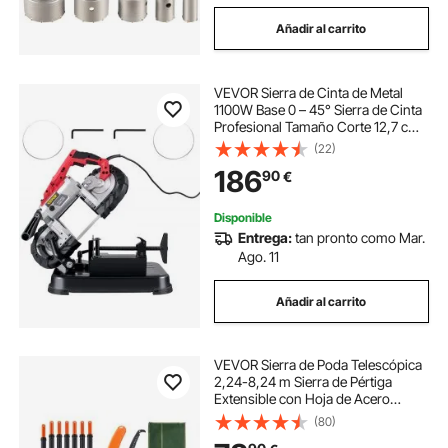
Añadir al carrito
VEVOR Sierra de Cinta de Metal
1100W Base 0 – 45° Sierra de Cinta
Profesional Tamaño Corte 12,7 cm
137,8 - 472,4 Pies/min Sierra de
(22)
Cinta de Corte para Metal, Acero,
186
90
€
Aluminio y Cable Compuesto
Disponible
Entrega:
tan pronto como Mar.
Ago. 11
Añadir al carrito
VEVOR Sierra de Poda Telescópica
2,24-8,24 m Sierra de Pértiga
Extensible con Hoja de Acero
Cortante Sierra de Poda con 8
(80)
Pértigas de Fibra de Vidrio Corta