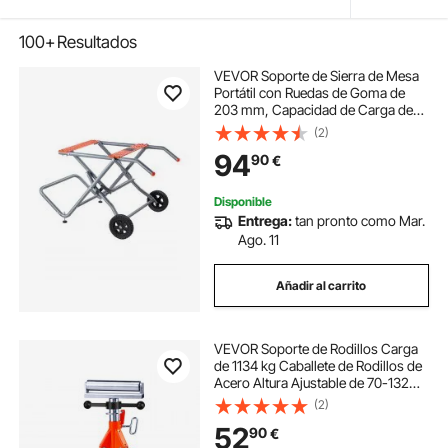
100+
Resultados
VEVOR Soporte de Sierra de Mesa
Portátil con Ruedas de Goma de
203 mm, Capacidad de Carga de
158,76 kg, Construcción
(2)
Resistente, Universal para la
94
90
€
Mayoría de las Marcas de Sierras
de Mesa, Gris
Disponible
Entrega:
tan pronto como Mar.
Ago. 11
Añadir al carrito
VEVOR Soporte de Rodillos Carga
de 1134 kg Caballete de Rodillos de
Acero Altura Ajustable de 70-132
cm Soporte de Caballete Plegable
(2)
Soporte de Rodillo para Sierra de
52
90
€
Mesa Amoladora Cepilladora