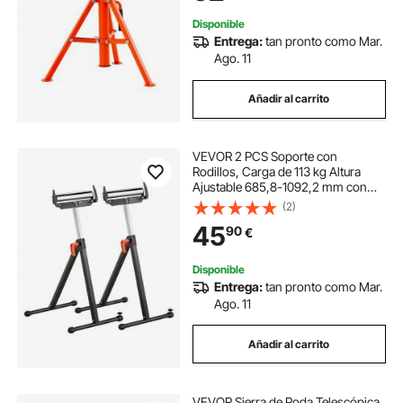
Disponible
Entrega:
tan pronto como Mar.
Ago. 11
Añadir al carrito
VEVOR 2 PCS Soporte con
Rodillos, Carga de 113 kg Altura
Ajustable 685,8-1092,2 mm con
Cabezal de Rodillo de Acero Pulido,
(2)
para Soporte de Extensión para
45
90
€
Carpintería con Salida de Sierra de
Mesa
Disponible
Entrega:
tan pronto como Mar.
Ago. 11
Añadir al carrito
VEVOR Sierra de Poda Telescópica