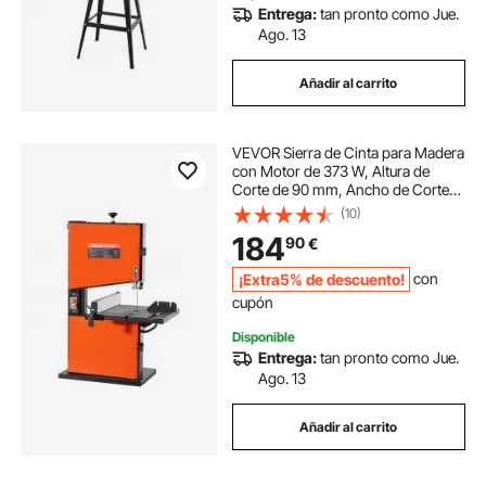
Entrega:
tan pronto como Jue.
Ago. 13
Añadir al carrito
VEVOR Sierra de Cinta para Madera
con Motor de 373 W, Altura de
Corte de 90 mm, Ancho de Corte
de 229 mm, Mesa de Aluminio
(10)
Fundido de 300 x 300 mm, con Luz
184
90
€
de Trabajo de 360°, para
Carpintería
¡Extra5% de descuento!
con
cupón
Disponible
Entrega:
tan pronto como Jue.
Ago. 13
Añadir al carrito