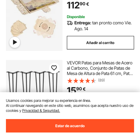
112
90
€
mm, para el Ocio y Entretenimiento,
Pino
Disponible
Entrega:
tan pronto como Vie.
Ago. 14
Añadir al carrito
VEVOR Patas para Mesas de Acero
al Carbono, Conjunto de Patas de
Mesa de Altura de Pata 61 cm, Patas
para Muebles con 4 Pies de Goma,
(89)
Patas de Mesa con Capacidad de
15
90
€
Carga 100 kg para Mesas Auxiliares
Usamos cookies para mejorar su experiencia en línea.
Disponible
Al continuar navegando en este sitio web, asumimos que acepta nuestro uso de
Entrega:
tan pronto como Lun.
cookies y
Privacidad & Seguridad.
Ago. 10
Estar de acuerdo
Añadir al carrito