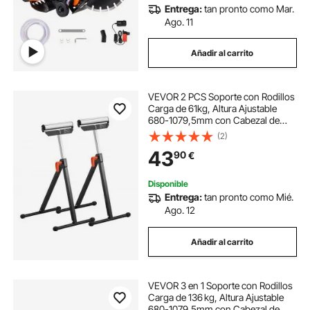
Entrega:
tan pronto como Mar.
Ago. 11
Añadir al carrito
VEVOR 2 PCS Soporte con Rodillos
Carga de 61kg, Altura Ajustable
680-1079,5mm con Cabezal de
Rodillo de Acero Pulido de 292,1mm
(2)
para Soporte de Extensión para
43
90
€
Carpintería con Salida de Sierra de
Mesa
Disponible
Entrega:
tan pronto como Mié.
Ago. 12
Añadir al carrito
VEVOR 3 en 1 Soporte con Rodillos
Carga de 136 kg, Altura Ajustable
680-1079,5mm con Cabezal de