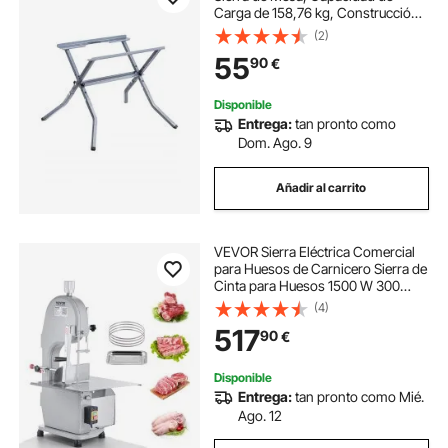
Carga de 158,76 kg, Construcción
Resistente, Fácil Almacenamiento,
(2)
Diseño Plegable, Universal para la
55
90
€
Mayoría de las Marcas de Sierras
de Mesa
Disponible
Entrega:
tan pronto como
Dom. Ago. 9
Añadir al carrito
VEVOR Sierra Eléctrica Comercial
para Huesos de Carnicero Sierra de
Cinta para Huesos 1500 W 300
kg/h Sierra Eléctrica para Carne y
(4)
Huesos Congelados Mesa
517
90
€
490x380 mm Espesor 4-200 mm
para Restaurante
Disponible
Entrega:
tan pronto como Mié.
Ago. 12