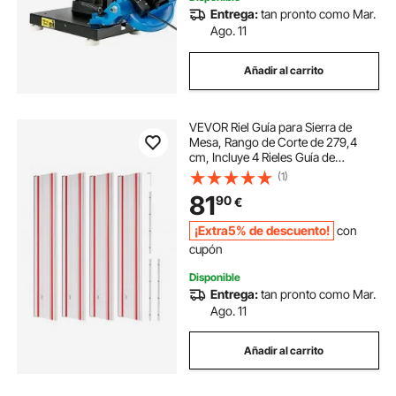
Entrega:
tan pronto como Mar.
Ago. 11
Añadir al carrito
VEVOR Riel Guía para Sierra de
Mesa, Rango de Corte de 279,4
cm, Incluye 4 Rieles Guía de
Aluminio Extruido de 700 mm y 3
(1)
Conectores, Compatible con
81
90
€
Makita, Festool y WEN, para
Carpintería
¡Extra5% de descuento!
con
cupón
Disponible
Entrega:
tan pronto como Mar.
Ago. 11
Añadir al carrito