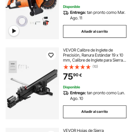
sierra de mesa circular para madera
Disponible
Entrega:
tan pronto como Mar.
sierra de mesa mesa
Ago. 11
Añadir al carrito
mesa de corte madera sierras de mesa
VEVOR Calibre de Inglete de
mesa trabajo sierra mesa
Precisión, Ranura Estándar 19 x 10
mm, Calibre de Inglete para Sierra
de Mesa de Aleación de Aluminio
(10)
sierra de mesa herramientas
con Rejilla, 450 x 550 x 120 mm, 15
75
90
€
Paradas Positivas, 2,19 kg
mesa de sierra de mesa portátil
Disponible
Entrega:
tan pronto como Lun.
Ago. 10
sierra de hojas mesa para madera
Añadir al carrito
sierra de cinta para carne de mesa
VEVOR Hojas de Sierra