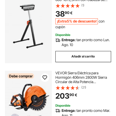
Rodillo Multidireccional Pulido para
(1)
Soporte de Extensión para
38
90
€
Carpintería con Salida de Sierra de
Mesa
¡Extra5% de descuento!
con
cupón
Disponible
Entrega:
tan pronto como Lun.
Ago. 10
Añadir al carrito
VEVOR Sierra Eléctrica para
Debe comprar
Hormigón 406mm 2800W Sierra
Circular de Alta Potencia
Profundidad de Corte de 152mm
(21)
Sierra de Disco Húmeda/Seca con
203
90
€
Tubería de Agua Bomba de Agua
Hoja para Piedra Ladrillo
Disponible
Entrega:
tan pronto como Mar.
Ago. 11