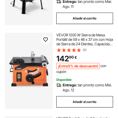
Entrega:
tan pronto como Mar.
Ago. 11
Añadir al carrito
VEVOR 1200 W Sierra de Mesa
Portátil de 59 x 46 x 37 cm con Hoja
de Sierra de 24 Dientes, Capacidad
Máxima de Corte de 225 mm,
(6)
Velocidad de Corte de 4800 RPM
142
90
€
para Carpintería y Fabricación de
Muebles
¡Extra5% de descuento!
con
cupón
Disponible
Entrega:
tan pronto como Mié.
Ago. 12
Añadir al carrito