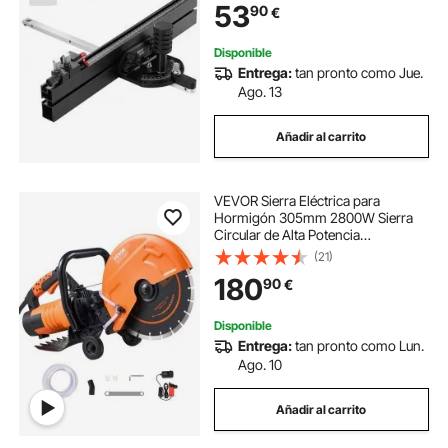
53
90
€
Émbolo con resorte, 450 x 450 x
120 mm
Disponible
Entrega:
tan pronto como Jue.
Ago. 13
Añadir al carrito
VEVOR Sierra Eléctrica para
Hormigón 305mm 2800W Sierra
Circular de Alta Potencia
Profundidad de Corte de 114mm
(21)
Sierra de Disco Húmeda/Seca con
180
90
€
Tubería de Agua Bomba de Agua
Hoja para Piedra Ladrillo
Disponible
Entrega:
tan pronto como Lun.
Ago. 10
Añadir al carrito