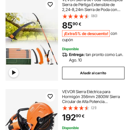
Sierra de Pértiga Extensible de
2,24-8,24m Sierra de Poda con
Hoja de Acero Afilada con 8 Postes
(80)
Tijeras de Fibra de Vidrio para
85
90
€
Cortar Ramas Altas para Podar
Palmeras
¡Extra5% de descuento!
con
cupón
Disponible
Entrega:
tan pronto como Lun.
Ago. 10
Añadir al carrito
VEVOR Sierra Eléctrica para
Hormigón 356mm 2800W Sierra
Circular de Alta Potencia
Profundidad de Corte de 127 mm
(21)
Sierra de Disco Húmeda/Seca con
192
90
€
Tubería de Agua Bomba de Agua
Hoja para Piedra Ladrillo
Disponible