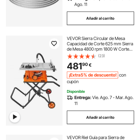
Ago. 11
Añadir al carrito
VEVOR Sierra Circular de Mesa
Capacidad de Corte 625 mm Sierra
de Mesa 4800 rpm 1800 W Corte
Transversal 85 mm 90° Corte
(23)
Biselado 55 mm 45° para Corte de
481
90
€
Madera Carpintería Taller Interior
Exterior
¡Extra5% de descuento!
con
cupón
Disponible
Entrega:
Vie. Ago. 7 - Mar. Ago.
11
Añadir al carrito
VEVOR Riel Guía para Sierra de