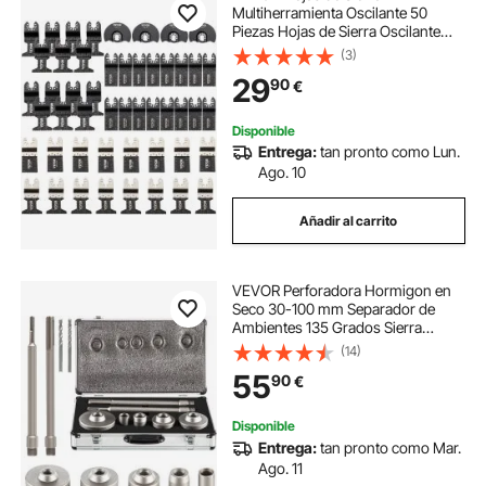
cinta de mesa
mesa de trabajo carnicero
Multiherramienta Oscilante 50
Piezas Hojas de Sierra Oscilante
Cuchillas de Herramientas
(3)
Oscilantes Material de HCS + Acero
29
90
€
Inoxidable para Madera y Metal
Disponible
Entrega:
tan pronto como Lun.
Ago. 10
Añadir al carrito
VEVOR Perforadora Hormigon en
Seco 30-100 mm Separador de
Ambientes 135 Grados Sierra
Corona Perforadora Hormigón
(14)
Broca de Perforación de Aleación
55
90
€
Sierra Corona Perforadora
Hormigon En Seco
Disponible
Entrega:
tan pronto como Mar.
Ago. 11