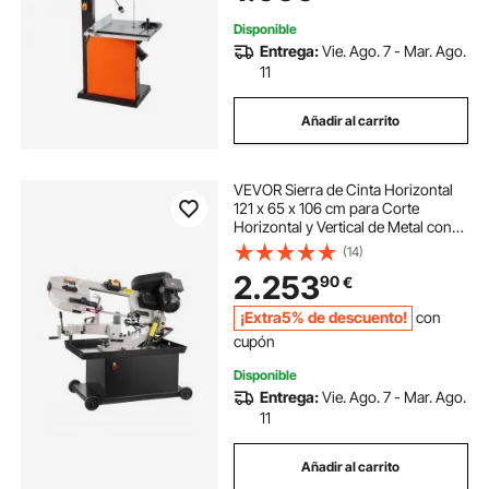
Disponible
Entrega:
Vie. Ago. 7 - Mar. Ago.
11
Añadir al carrito
VEVOR Sierra de Cinta Horizontal
121 x 65 x 106 cm para Corte
Horizontal y Vertical de Metal con
Motor de 1,1 kW, Base Giratoria,
(14)
Ajuste de Ángulo de 0 a 45°,
2.253
90
€
Velocidad Variable, para Metal,
Madera
¡Extra5% de descuento!
con
cupón
Disponible
Entrega:
Vie. Ago. 7 - Mar. Ago.
11
Añadir al carrito