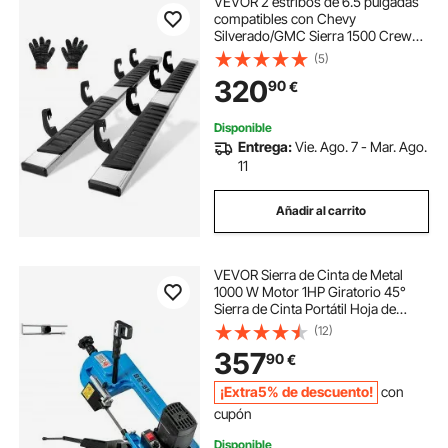
VEVOR 2 estribos de 6.5 pulgadas
compatibles con Chevy
Silverado/GMC Sierra 1500 Crew
Cab/2019 2500HD 3500HD 1500
(5)
LD, barras laterales de acero
320
90
€
inoxidable 201, capacidad de carga
500 libras
Disponible
Entrega:
Vie. Ago. 7 - Mar. Ago.
11
Añadir al carrito
VEVOR Sierra de Cinta de Metal
1000 W Motor 1HP Giratorio 45°
Sierra de Cinta Portátil Hoja de
13x0,65x1325 mm Sierra de Cinta
(12)
Metal Multifuncional para Cortar
357
90
€
Madera Metal Fibra de Vidrio
Plástico
¡Extra5% de descuento!
con
cupón
Disponible