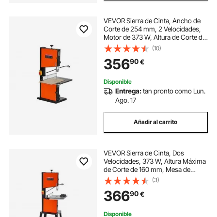
VEVOR Sierra de Cinta, Ancho de
Corte de 254 mm, 2 Velocidades,
Motor de 373 W, Altura de Corte de
160 mm, Mesa de Hierro Fundido
(10)
de 335 x 340 mm, Luz de Trabajo
356
90
€
de 360 Grados, para Carpintería
Disponible
Entrega:
tan pronto como Lun.
Ago. 17
Añadir al carrito
VEVOR Sierra de Cinta, Dos
Velocidades, 373 W, Altura Máxima
de Corte de 160 mm, Mesa de
Hierro Fundido de 335 x 340 mm,
(3)
con Luz de Trabajo de 360°, Guía de
366
90
€
Ingletes y la de Corte Longitudinal
Disponible