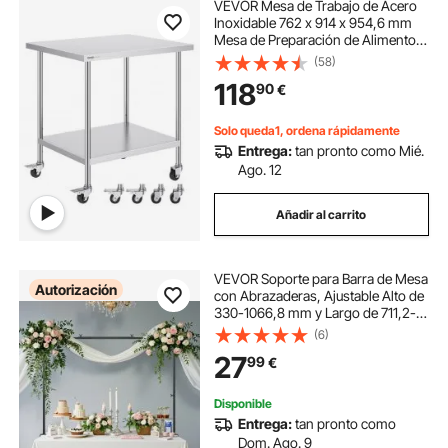
VEVOR Mesa de Trabajo de Acero
Inoxidable 762 x 914 x 954,6 mm
Mesa de Preparación de Alimentos
con 4 Ruedas Mesa de Cocina
(58)
Estante Ajustable en Altura para
118
90
€
Cocina Restaurante Bar Garaje al
Aire Libre
Solo queda1, ordena rápidamente
Entrega:
tan pronto como Mié.
Ago. 12
Añadir al carrito
VEVOR Soporte para Barra de Mesa
Autorización
con Abrazaderas, Ajustable Alto de
330-1066,8 mm y Largo de 711,2-
2489,2 mm, Marco para Arco de
(6)
Globos de Mesa para Decoración
27
99
€
de Bodas, Cumpleaños, Fiestas,
Negro
Disponible
Entrega:
tan pronto como
Dom. Ago. 9