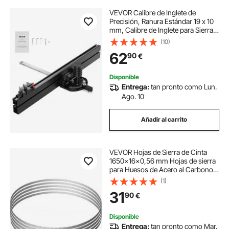
VEVOR Calibre de Inglete de
Precisión, Ranura Estándar 19 x 10
mm, Calibre de Inglete para Sierra
de Mesa de Aleación de Aluminio
(10)
con Rejilla, 15 Topes de Ángulo,
62
90
€
Émbolo con Resorte 450 x 650 x
120 mm
Disponible
Entrega:
tan pronto como Lun.
Ago. 10
Añadir al carrito
VEVOR Hojas de Sierra de Cinta
1650x16x0,56 mm Hojas de sierra
para Huesos de Acero al Carbono 5
Piezas Accesorio de Repuesto de
(1)
Dientes Afilados para Sierra de
31
90
€
Carnicero para Cortar Carne
Congelada
Disponible
Entrega:
tan pronto como Mar.