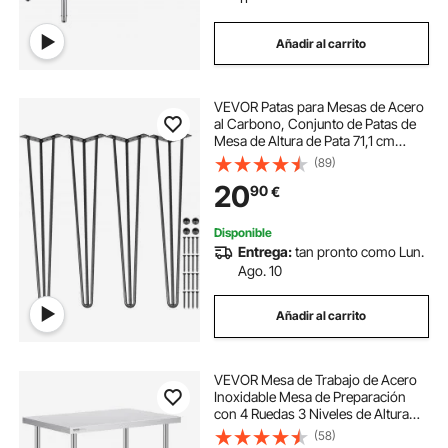
Añadir al carrito
VEVOR Patas para Mesas de Acero
al Carbono, Conjunto de Patas de
Mesa de Altura de Pata 71,1 cm
Patas para Muebles con 4 Pies de
(89)
Goma, Patas Mesa con Capacidad
20
90
€
de Carga 100 kg para Mesas
Auxiliares
Disponible
Entrega:
tan pronto como Lun.
Ago. 10
Añadir al carrito
VEVOR Mesa de Trabajo de Acero
Inoxidable Mesa de Preparación
con 4 Ruedas 3 Niveles de Altura
Ajustable Mesa de Trabajo de
(58)
Preparación de Alimentos para