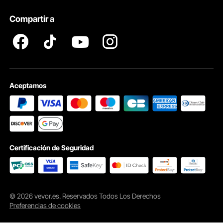
Términos y Condiciones del Programa para Miembros
Compartir a
Conjunto Completo de Accesorios
Profesionales
Viene con 4 patas de horquilla para la mesa, 4 pies de goma para el piso y
16 tornillos, para que pueda comenzar a instalar sus muebles en cualquier
lugar.
Aceptamos
Certificación de Seguridad
© 2026 vevor.es. Reservados Todos Los Derechos
Preferencias de cookies