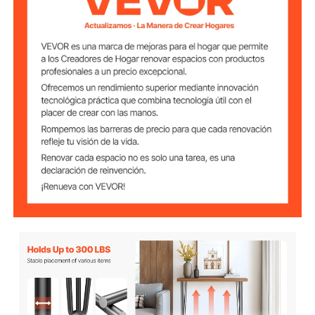
0,16" / 4 mm
de Montaje
0,39" / 10 mm
Diámetro del Tubo
Capacidad de
220 lbs / 100 kg
Carga (Cada 1)
Placa de Montaje
4,3" x 4,3" / 11 x 11 cm
(Largo x Ancho)
Peso del Producto
1,58 lbs / 0,72 kg
(Cada 1)
6,3 lbs / 2,9 kg
Peso Total