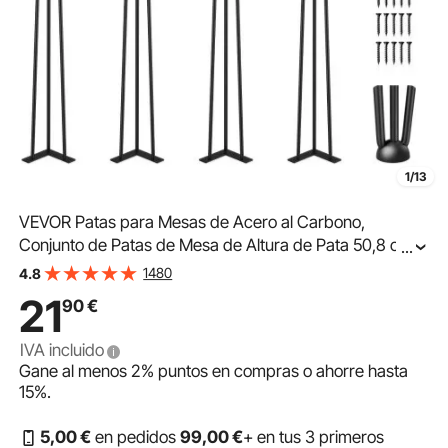
1/13
VEVOR Patas para Mesas de Acero al Carbono,
Conjunto de Patas de Mesa de Altura de Pata 50,8 cm,
...
Patas para Muebles con 4 Pies de Goma, Patas Mesa
1480
4.8
con Capacidad de Carga 100 kg para Mesas Auxiliares
21
90
€
IVA incluido
Gane al menos
2%
puntos en compras o ahorre hasta
15%
.
5
,00
€
en pedidos
99
,00
€
+ en tus 3 primeros