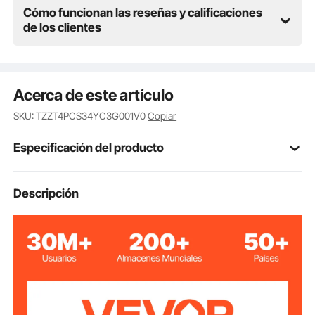
Cómo funcionan las reseñas y calificaciones
de los clientes
Acerca de este artículo
SKU: TZZT4PCS34YC3G001V0
Copiar
Especificación del producto
4 Piezas
Cantidad
Descripción
Altura de Pata de
34" / 86,3 cm
Mesa
Acero al Carbono
Material
Grosor de Placa