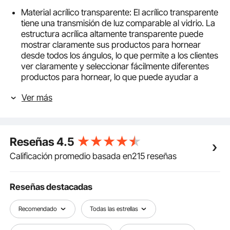
Material acrílico transparente: El acrílico transparente
tiene una transmisión de luz comparable al vidrio. La
estructura acrílica altamente transparente puede
mostrar claramente sus productos para hornear
desde todos los ángulos, lo que permite a los clientes
ver claramente y seleccionar fácilmente diferentes
productos para hornear, lo que puede ayudar a
aumentar su deseo de consumir.
Ver más
Bandejas Gruesas Extraíbles: Dos bandejas de 52,7
cm x 33,7 cm, con un espesor reforzado de 4 mm,
pueden soportar hasta 5 kg. Las bandejas se pueden
quitar para permitir que el personal reponga los
Reseñas
4.5
productos en cualquier momento, lo que permite que
la vitrina independiente muestre una amplia gama de
Calificación promedio basada en215 reseñas
productos en cualquier momento. El fácil desmontaje
facilita la limpieza, permitiendo que la vitrina
permanezca limpia e higiénica. El diseño especial de
Reseñas destacadas
la ranura superior anti-borde permite que la bandeja
extraída se deslice fácilmente, sin golpear el panel
Recomendado
Todas las estrellas
frontal, extendiendo su vida útil.
Diseño inteligente de puerta doble: La puerta trasera