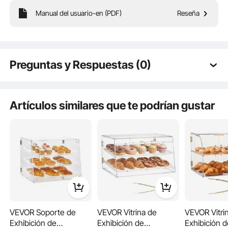
Manual del usuario-en (PDF)
Reseña
Es una vitrina de mostrador para almacenar productos horneados, que
presenta claramente el encanto de los productos desde todos los ángulos,
aumentando así las ventas impulsivas.
Preguntas y Respuestas (0)
Preguntas típicas sobre los productos:
¿Es duradero el producto? ...
Artículos similares que te podrían gustar
Haz la primera pregunta
VEVOR Soporte de
VEVOR Vitrina de
VEVOR Vitri
Exhibición de
Exhibición de
Exhibición 