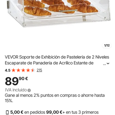
1/12
VEVOR Soporte de Exhibición de Pastelería de 2 Niveles
Escaparate de Panadería de Acrílico Estante de
...
Presentación de Pastelería Extraíble para Pan, Postre,
215
4.5
Barra de Dulces, Cafetería, Restaurante
89
90
€
IVA incluido
Gane al menos
2%
puntos en compras o ahorre hasta
15%
.
5
,00
€
en pedidos
99
,00
€
+ en tus 3 primeros