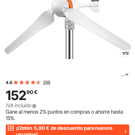
1/12
...
VEVOR Generador de Turbina Eólica 12 V 400 W
288
4.6
Aerogenerador Horizontal 3 Cuchillas Velocidad
152
90
€
Nominal 13 m/s Kit de Turbina Eólica Resistente y
Durable con Controlador de Carga MPPT para Hogar,
IVA incluido
Gane al menos
2%
puntos en compras o ahorre hasta
15%
.
¡Obtén
5,00
€
de descuento para nuevos
usuarios!