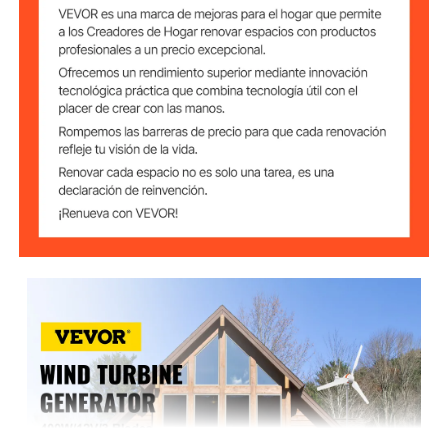
Corriente
24 A
Clasificada
54 mm / 2 pulgadas
Diámetro del Aro
Diámetro del
1,2 m / 47 pulgadas
Rotor
9 kg / 20 libras
Peso Neto
3
Número de Hoja
Fibra de Nailon
Material de Hoja
Velocidad del
2,0 m/s
Viento de
Arranque
Velocidad
13 m/s
Nominal del