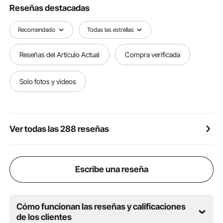
convenientes que las bridas. Además, las hojas están
Reseñas destacadas
diseñadas con precisión con cubos y accesorios de
fijación para facilitarle el montaje.
Recomendado
Todas las estrellas
【MATERIAL DE ALTA CALIDAD】- El cuerpo de la
turbina está hecho de aluminio fundido a presión y la
Reseñas del Artículo Actual
Compra verificada
cola está hecha de acero inoxidable, con forma de
fundición, unidad de modelo y alta dureza. La
superficie de la turbina está pintada al horno, es
Solo fotos y videos
anticorrosiva, impermeable y duradera.
【VARIAS APLICACIONES】- Con una alta utilización
y eficiencia de la energía eólica, la turbina eólica se
puede usar ampliamente en la carga para monitoreo
Ver todas las 288 reseñas
doméstico, casas rodantes, botes, glorietas, chalets,
marinos y cualquier otro uso doméstico.
Escribe una reseña
Cómo funcionan las reseñas y calificaciones
de los clientes