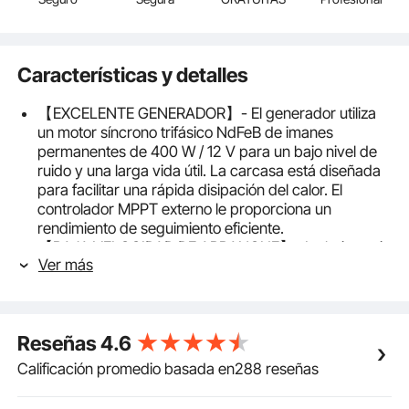
Características y detalles
【EXCELENTE GENERADOR】- El generador utiliza
un motor síncrono trifásico NdFeB de imanes
permanentes de 400 W / 12 V para un bajo nivel de
ruido y una larga vida útil. La carcasa está diseñada
para facilitar una rápida disipación del calor. El
controlador MPPT externo le proporciona un
rendimiento de seguimiento eficiente.
【BAJA VELOCIDAD DE ARRANQUE】- La hoja está
Ver más
hecha de fibra de nailon, impermeable, resistente a la
corrosión y liviana. El cojinete de temperatura está
disponible desde -40 ℃ a 80 ℃. La velocidad de
arranque del generador solo necesita 2 m/s, y puede
Reseñas
4.6
ajustar automáticamente la dirección para obtener la
velocidad máxima del viento.
Calificación promedio basada en288 reseñas
【FÁCIL MONTAJE】- Este kit de turbina eólica
vendrá con aros de montaje, que son más