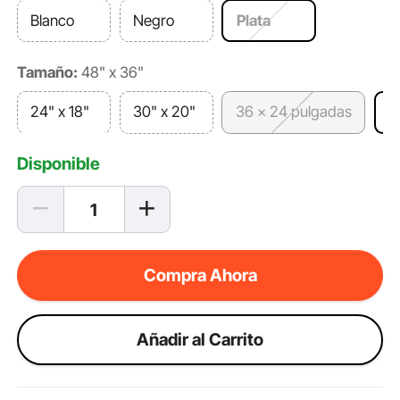
Blanco
Negro
Plata
Tamaño:
48" x 36"
24" x 18"
30" x 20"
36 x 24 pulgadas
4
Disponible
Compra Ahora
Añadir al Carrito