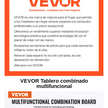
Blanco y Marrón
Colores
Sí
Asunto
2
Gancho
estructura de aluminio +
placa de acero + corcho +
Materiales
principales
tablero ondulado de 7 capas
+ chapa galvanizada.
33,9 x 22,8 pulgadas / 860
Tamaño del panel
de pizarra
x 580 mm
VEVOR Tablero combinado
33,9 x 22,8 pulgadas / 860
Tamaño del
tablero
x 580 mm
multifuncional
35,4 x 47,2 x 0,8 pulgadas /
Dimensiones del
producto
900 x 1200 x 20 mm