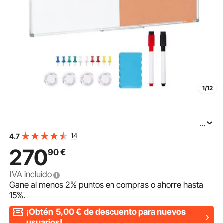
1/12
...
VEVOR Combo de pizarra blanca y tablero de corcho
14
4.7
120 x 90 con marco de aluminio Tablón de anuncios
270
90
€
magnético 2 en 1 de borrado en seco montado en pared
IVA incluido
Gane al menos
2%
puntos en compras o ahorre hasta
15%
.
¡Obtén
5,00
€
de descuento para nuevos
usuarios!