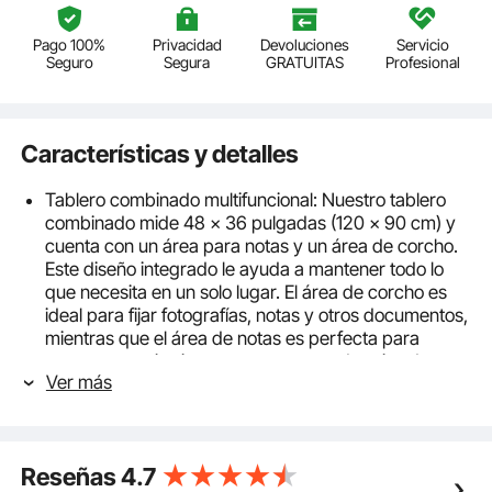
Pago 100%
Privacidad
Devoluciones
Servicio
Seguro
Segura
GRATUITAS
Profesional
Características y detalles
Tablero combinado multifuncional: Nuestro tablero
combinado mide 48 x 36 pulgadas (120 x 90 cm) y
cuenta con un área para notas y un área de corcho.
Este diseño integrado le ayuda a mantener todo lo
que necesita en un solo lugar. El área de corcho es
ideal para fijar fotografías, notas y otros documentos,
mientras que el área de notas es perfecta para
anotar mensajes importantes y recordatorios de
Ver más
trabajo.
Fácil de escribir y borrar: nuestra pizarra magnética
tiene una superficie lisa y resistente a los arañazos en
la que es fácil escribir y borrar con marcadores de
Reseñas
4.7
borrado en seco. La superficie de corcho está