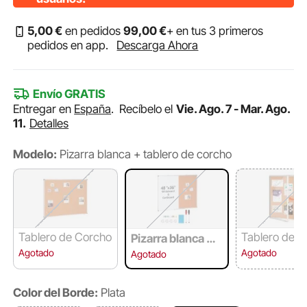
5
,00
€
en pedidos
99
,00
€
+ en tus 3 primeros
pedidos en app.
Descarga Ahora
Envío GRATIS
Entregar en
España
.
Recíbelo el
Vie. Ago. 7 - Mar. Ago.
11.
Detalles
Modelo:
Pizarra blanca + tablero de corcho
Tablero de Corcho
Tablero de c
Pizarra blanca + t
+ funda prot
ablero de corcho
Agotado
Agotado
Agotado
a.
Color del Borde:
Plata