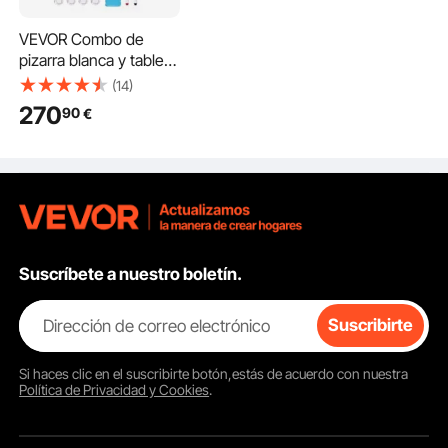
VEVOR Combo de
pizarra blanca y tablero
de corcho 120 x 90
(14)
con marco de aluminio
270
90
€
Tablón de anuncios
magnético 2 en 1 de
borrado en seco
montado en pared
Ideal para escuela,
hogar, oficina
Suscríbete a nuestro boletín.
Dirección de correo electrónico
Suscribirte
Si haces clic en el
suscribirte
botón,estás de acuerdo con nuestra
Política de Privacidad y Cookies
.