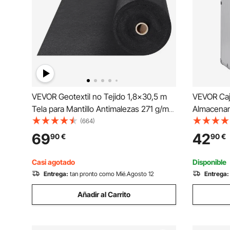
VEVOR Geotextil no Tejido 1,8x30,5 m
VEVOR Caja
Tela para Mantillo Antimalezas 271 g/m²
Almacenam
Tela Permeable Resistente al Desgarro
32x20x51 
(664)
para Pasarelas para Sistemas de
Celular Co
69
42
90
€
90
€
Drenaje, Paisajismo, Cobertura del
Almacenam
Suelo, Color Negro
Ranuras y 
Casi agotado
Disponible
Entrega:
tan pronto como Mié.Agosto 12
Entrega:
Añadir al Carrito