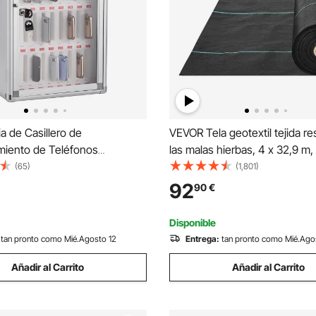
 de Casillero de
VEVOR Tela geotextil tejida re
iento de Teléfonos
las malas hierbas, 4 x 32,9 m, 
cm Caja de Administración de
geotextil tejida debajo de gra
(65)
(1,801)
jinete de Carga 20 kg Caja de
estera de malas hierbas, tela 
92
90
€
iento de Teléfonos con 36
tela de control de malas hierb
2 Llaves para Clases
Disponible
tan pronto como Mié.Agosto 12
Entrega:
tan pronto como Mié.Ago
Añadir al Carrito
Añadir al Carrito