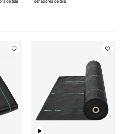
ra de tela
cenadores de tela