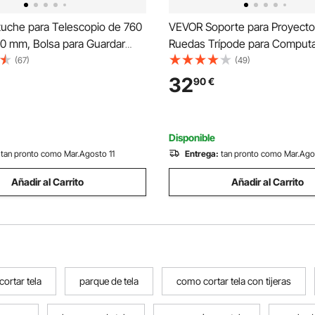
uche para Telescopio de 760
VEVOR Soporte para Proyecto
60 mm, Bolsa para Guardar
Ruedas Trípode para Comput
os con Correa de Seguridad,
Portátil con 2 Bandejas y Sop
(67)
(49)
y Cómodas Correas Bolsillo
Teléfono con Cuello de Cisne,
32
90
€
ombro para Tubo Óptico y
Ajustable de 795-1710mm para
Negro
al Aire Libre, Hogar
Disponible
tan pronto como Mar.Agosto 11
Entrega:
tan pronto como Mar.Ago
Añadir al Carrito
Añadir al Carrito
 cortar tela
parque de tela
como cortar tela con tijeras