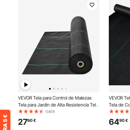
VEVOR Tela para Control de Malezas
VEVOR Tel
Tela para Jardín de Alta Resistencia Tela
Tela de Co
Tejida para Control de Malezas de PP
Jardín Lon
(1,801)
Tela Geotextil para Paisajismo Vellón de
Densidad 
27
64
90
€
90
€
Malas Hierbas 1 x 50 m, 100 g/m², Negro
Cubierta d