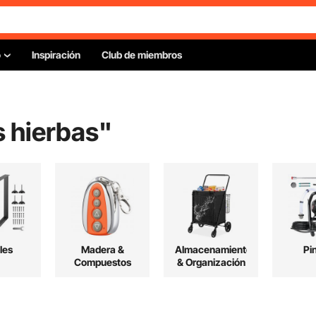
o
Inspiración
Club de miembros
s hierbas
"
les
Madera &
Almacenamiento
Pi
Compuestos
& Organización