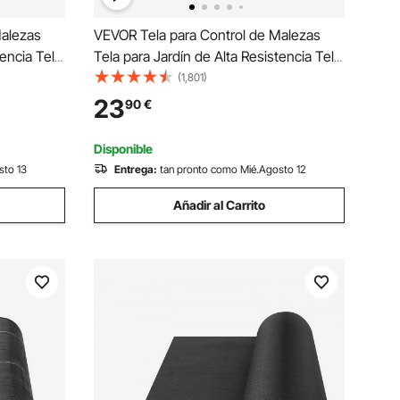
Malezas
VEVOR Tela para Control de Malezas
tencia Tela
Tela para Jardín de Alta Resistencia Tela
s de PP
Tejida para Control de Malezas de PP
(1,801)
 Vellón de
Tela Geotextil para Paisajismo Vellón de
23
90
€
08 g/m²,
Malas Hierbas 1,8 x 30,5 m, 108 g/m²,
Negro
Disponible
sto 13
Entrega:
tan pronto como Mié.Agosto 12
Añadir al Carrito