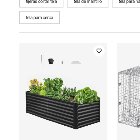
tijeras cortar tela
tela de mantillo
tela para 
tela para cerca