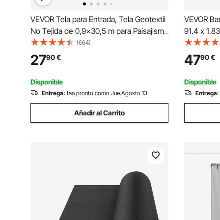
VEVOR Tela para Entrada, Tela Geotextil
VEVOR Bar
No Tejida de 0,9x30,5 m para Paisajismo
91.4 x 1.8
Tela para Paisaje de 4 OZ Tela de
Tejidas de
(664)
Drenaje para Tuberías Francesas, Tela
Malezas B
27
47
90
€
90
€
para Control de Malezas para Cobertura
Tela de C
del Suelo
Cobertura 
Disponible
Disponible
Entrega:
tan pronto como Jue.Agosto 13
Entrega:
Añadir al Carrito