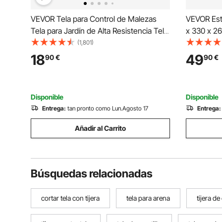
VEVOR Tela para Control de Malezas
VEVOR Est
Tela para Jardín de Alta Resistencia Tela
x 330 x 2
Tejida para Control de Malezas de PP
Telescopi
(1,801)
Tela Geotextil para Paisajismo Vellón de
Bolsillos 
18
49
90
€
90
€
Malas Hierbas 1,2 x 15,2 m, 108 g/m²,
para el H
Negro
Trípode, 
Disponible
Disponible
Entrega:
tan pronto como Lun.Agosto 17
Entrega:
Añadir al Carrito
Búsquedas relacionadas
cortar tela con tijera
tela para arena
tijera de