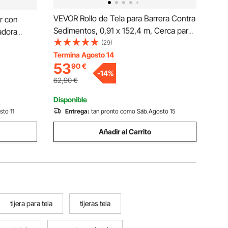
VEVOR Rollo de Tela para Barrera Contra
r con
Sedimentos, 0,91 x 152,4 m, Cerca para
adora
Control de Erosión, Tela de Polipropileno
(29)
orte para
Resistente Temporal de Grado Industrial,
Termina Agosto 14
 Altura
53
90
€
para Obras de Construcción
 Películas
-
14
%
62,90
€
Disponible
sto 11
Entrega:
tan pronto como Sáb.Agosto 15
Añadir al Carrito
tijera para tela
tijeras tela