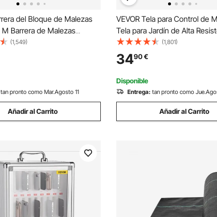
rera del Bloque de Malezas
VEVOR Tela para Control de 
3 M Barrera de Malezas
Tela para Jardín de Alta Resis
 PP Tejido de Barrera de
Tejida para Control de Maleza
(1,549)
(1,801)
loque de Malezas de Plástico
Tela Geotextil para Paisajismo
34
90
€
ontrol de Malezas de
Malas Hierbas 0,9 x 91,4 m, 1
de Tierra
Negro
Disponible
tan pronto como Mar.Agosto 11
Entrega:
tan pronto como Jue.Ago
Añadir al Carrito
Añadir al Carrito