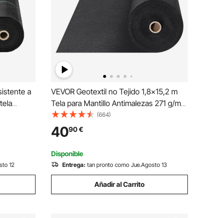
sistente a
VEVOR Geotextil no Tejido 1,8x15,2 m
tela
Tela para Mantillo Antimalezas 271 g/m²
va para
Tela Permeable Resistente al Desgarro
(664)
de entrada,
para Pasarelas para Sistemas de
40
90
€
as
Drenaje, Paisajismo, Cobertura del
Suelo, Color Negro
Disponible
sto 12
Entrega:
tan pronto como Jue.Agosto 13
Añadir al Carrito