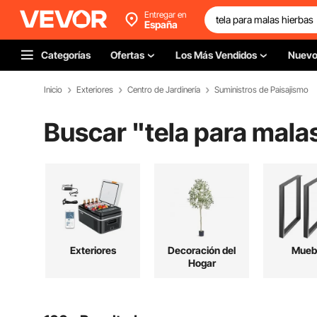
Entregar en
España
Categorías
Ofertas
Los Más Vendidos
Nuev
Inicio
Exteriores
Centro de Jardinería
Suministros de Paisajismo
Buscar "
tela para mala
Exteriores
Decoración del
Mueb
Hogar