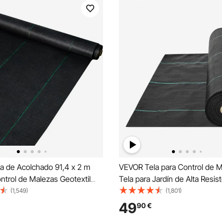
a de Acolchado 91,4 x 2 m
VEVOR Tela para Control de 
ntrol de Malezas Geotextil
Tela para Jardín de Alta Resis
a PP Alta Permeabilidad
Tejida para Control de Maleza
(1,549)
(1,801)
Subyacente Textil para
Tela Geotextil para Paisajismo
49
90
€
el Suelo Jardinería Agricultura
Malas Hierbas 0,9 x 76,2 m, 1