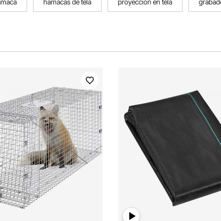
hamaca
hamacas de tela
proyeccion en tela
grabado