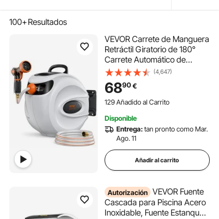
100+
Resultados
VEVOR Carrete de Manguera
Retráctil Giratorio de 180°
Carrete Automático de
Manguera Montado en Pared
(4,647)
Manguera Enrollable
68
90
€
Automática 20 m x 12 mm
129 Añadido al Carrito
para Regar Césped Jardín,
3.6K+ Vistas Recientes
Lavar Auto, Bañar Mascota
129 Añadido al Carrito
Disponible
3.6K+ Vistas Recientes
Entrega:
tan pronto como Mar.
Ago. 11
Añadir al carrito
VEVOR Fuente
Autorización
Cascada para Piscina Acero
Inoxidable, Fuente Estanque