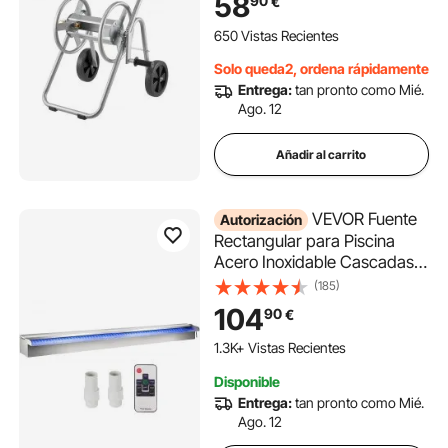
58
90
€
Ruedas, Plantación Exterior
Acero Recubierto en Polvo
650 Vistas Recientes
para Jardín, Patio, Césped
Solo queda2, ordena rápidamente
Entrega:
tan pronto como Mié.
Ago. 12
Añadir al carrito
VEVOR Fuente
Autorización
Rectangular para Piscina
Acero Inoxidable Cascadas
para Piscinas 90 x 11,5 x 8 cm
(185)
Fuente de Piscina Exterior
104
90
€
Flujo de Agua con Tira LED
de Colores de Jardín Patio
1.3K+ Vistas Recientes
Estanque
Disponible
Entrega:
tan pronto como Mié.
Ago. 12