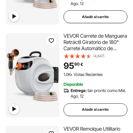
Ago. 12
Añadir al carrito
VEVOR Carrete de Manguera
Retráctil Giratorio de 180°
Carrete Automático de
Manguera Montado en Pared
(4,647)
Manguera Enrollable
95
90
€
Automática 35 m x 12 mm
para Regar Césped Jardín,
1.0K+ Vistas Recientes
Lavar Auto, Bañar Mascota
Disponible
Entrega:
tan pronto como Mié.
Ago. 12
Añadir al carrito
VEVOR Remolque Utilitario