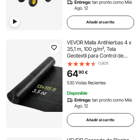
Entrega:
tan pronto como Mié.
Ago. 12
Añadir al carrito
VEVOR Malla Antihierbas 4 x
35,1 m, 100 g/m², Tela
Geotextil para Control de
Maleza Polipropileno Tejido
(1,801)
de Alta Densidad para
64
90
€
Exterior, Ventilación, Drenaje,
Invernaderos, Jardines,
530 Vistas Recientes
Caminos de Grava
Disponible
Entrega:
tan pronto como Mié.
Ago. 12
Añadir al carrito