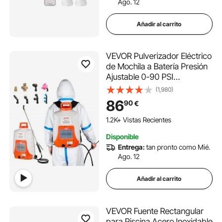
Ago. 12
Añadir al carrito
VEVOR Pulverizador Eléctrico
de Mochila a Batería Presión
Ajustable 0-90 PSI
Capacidad de 16 L con 8
(1,980)
Boquillas 2 Varillas Batería de
86
90
€
12 V/8 Ah Uso en Interior y
Exterior para Pulverización
1.2K+ Vistas Recientes
Limpieza
Disponible
Entrega:
tan pronto como Mié.
Ago. 12
Añadir al carrito
VEVOR Fuente Rectangular
para Piscina Acero Inoxidable