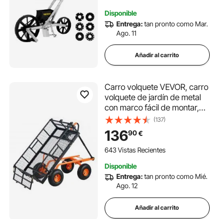
6 cm para Cultivo
Disponible
Entrega:
tan pronto como Mar.
Ago. 11
Añadir al carrito
Carro volquete VEVOR, carro
volquete de jardín de metal
con marco fácil de montar,
carro volquete con mango
(137)
convertible 2 en 1, carretilla
136
90
€
utilitaria de 880 libras de
capacidad, neumáticos de 10
643 Vistas Recientes
pulgadas
Disponible
Entrega:
tan pronto como Mié.
Ago. 12
Añadir al carrito