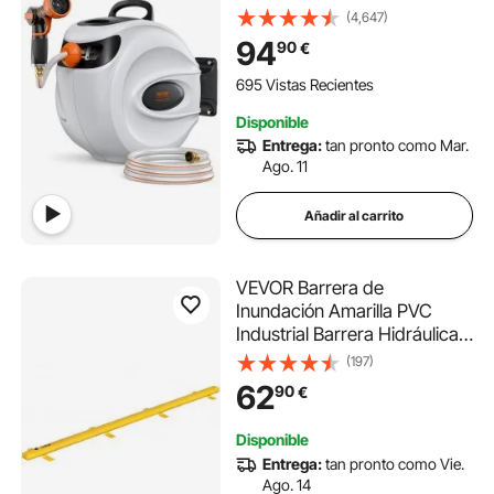
30 m con Boquilla de 9
(4,647)
Patrones, Bloqueo de
94
90
€
Cualquier Longitud,
Rebobinado Automático y
695 Vistas Recientes
Soporte Giratorio de 180°
Disponible
Entrega:
tan pronto como Mar.
Ago. 11
Añadir al carrito
VEVOR Barrera de
Inundación Amarilla PVC
Industrial Barrera Hidráulica
290 L de Capacidad de
(197)
Agua Barrera de Protección
62
90
€
contra Inundaciones 7,32
mx2,5cmx1,5cm para Portal,
Disponible
Garaje, Carreteras, Presas
Entrega:
tan pronto como Vie.
Ago. 14