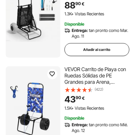
Plegables y Altura Ajustable
88
90
€
Carro Resistente para
pícnica, Camp, Pesca, Playa,
1.3K+ Vistas Recientes
Jardinería
Disponible
Entrega:
tan pronto como Mar.
Ago. 11
Añadir al carrito
VEVOR Carrito de Playa con
Ruedas Sólidas de PE
Grandes para Arena,
Plataforma de Carga de 380
(422)
x 386 mm, Carro de Arena
43
90
€
Plegable, Carro Resistente
para pícnica, Camp, Pesca,
1.5K+ Vistas Recientes
Playa, Jardinería
Disponible
Entrega:
tan pronto como Mié.
Ago. 12