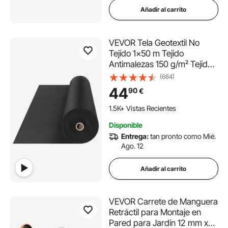
Añadir al carrito
VEVOR Tela Geotextil No
Tejido 1x50 m Tejido
Antimalezas 150 g/m² Tejido
Permeable Resistente al
(664)
Desgarro Uso Intensivo para
44
90
€
Sistemas de Drenaje,
Paisajismo, Cobertura del
1.5K+ Vistas Recientes
Suelo, Negro
Disponible
Entrega:
tan pronto como Mié.
Ago. 12
Añadir al carrito
VEVOR Carrete de Manguera
Retráctil para Montaje en
Pared para Jardín 12 mm x