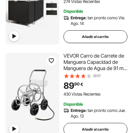
Transporte, Barra de Fiesta
274 Vistas Recientes
Plegable para Eventos Ferias
Disponible
Entrega:
tan pronto como Vie.
Ago. 14
Añadir al carrito
VEVOR Carro de Carrete de
Manguera Capacidad de
Manguera de Agua de 91 m
Herramientas Móviles con 4
(917)
Ruedas, Acero Recubierto de
89
90
€
Polvo para Plantación al Aire
Libre con Cesta de
430 Vistas Recientes
Almacenamiento
Disponible
Entrega:
tan pronto como Jue.
Ago. 13
Añadir al carrito