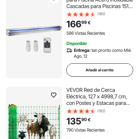
Cascadas para Piscinas 151 x
11,5 x 8 cm Fuente de Piscina
(185)
Exterior Flujo de Agua con
166
99
€
Tira LED de Colores Cascada
de Jardín Patio Estanque
586 Vistas Recientes
Disponible
Entrega:
tan pronto como Mié.
Ago. 12
Añadir al carrito
VEVOR Red de Cerca
Eléctrica, 127 x 4998,7 cm,
con Postes y Estacas para
Ganado, Cerca Eléctrica
(192)
Portátil para Cabras, Ovejas,
135
90
€
Ciervos, Cerdos y Perros,
para Patios, Jardines,
790 Vistas Recientes
Granjas y Ranchos