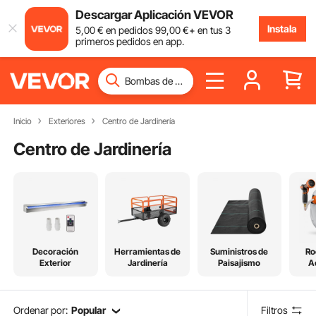
Descargar Aplicación VEVOR
Instala
5
,00
€
en pedidos
99
,00
€
+ en tus 3
primeros pedidos en app.
Inicio
Exteriores
Centro de Jardinería
Centro de Jardinería
Decoración
Herramientas de
Suministros de
Ro
Exterior
Jardinería
Paisajismo
A
Ordenar por:
Popular
Filtros