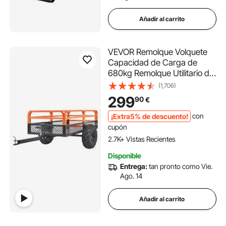
Añadir al carrito
VEVOR Remolque Volquete
Capacidad de Carga de
680kg Remolque Utilitario de
Jardín Resistente con
(1,706)
Laterales Extraíbles Carro de
299
90
€
Transporte Volquete de
0,4m³ para Tractor,
¡Extra5% de descuento!
con
Cortacésped, ATV,
cupón
200x66x76 cm
2.7K+ Vistas Recientes
Disponible
Entrega:
tan pronto como Vie.
Ago. 14
Añadir al carrito