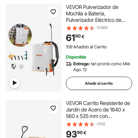
VEVOR Pulverizador de
Mochila a Batería,
Pulverizador Eléctrico de
Mochila Portátil de 12 L con 2
(1,095)
Varillas Retráctiles y 5
61
90
€
Boquillas, Ajustable de 0-90
PSI, 2 Horas de Autonomía
109 Añadido al Carrito
para Jardín, Césped
3.2K+ Vistas Recientes
Disponible
109 Añadido al Carrito
Entrega:
tan pronto como Mié.
3.2K+ Vistas Recientes
Ago. 12
Añadir al carrito
VEVOR Carrito Resistente de
Jardín de Acero de 1840 x
560 x 535 mm con
Neumáticos de 10", Laterales
(755)
de Malla Extraíbles y Manija
93
90
€
Giratoria de 180°, Capacidad