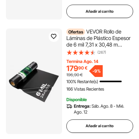
Añadir al carrito
VEVOR Rollo de
Ofertas
Láminas de Plástico Espesor
de 6 mil 7,31 x 30,48 m
Barrera de Vapor para
(267)
Espacios de Acceso Lámina
Termina Ago. 14
de Polietileno Resistente para
179
90
€
Jardín Suministros de
-
9%
196,90
€
Plástico Agrícola, Negro
100% Restante(s)
166 Vistas Recientes
Disponible
Entrega:
Sáb. Ago. 8 - Mié.
Ago. 12
Añadir al carrito