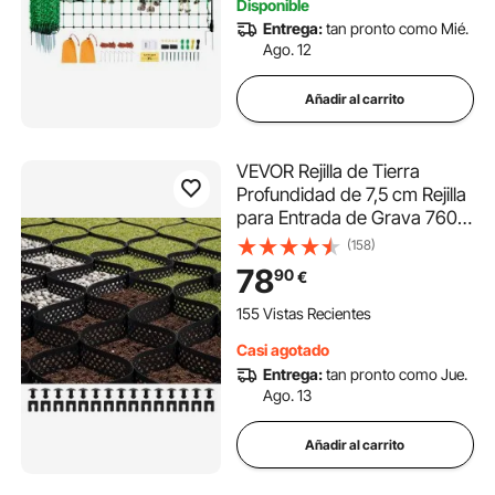
Disponible
Entrega:
tan pronto como Mié.
Ago. 12
Añadir al carrito
VEVOR Rejilla de Tierra
Profundidad de 7,5 cm Rejilla
para Entrada de Grava 760 x
290 cm Base Permeable
(158)
para Césped para Estabilizar
78
90
€
Entradas de Vehículos,
Jardines, Patios en Terrenos
155 Vistas Recientes
Inclinados
Casi agotado
Entrega:
tan pronto como Jue.
Ago. 13
Añadir al carrito