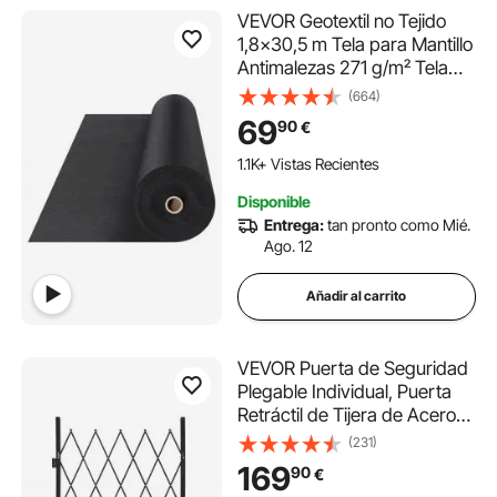
VEVOR Geotextil no Tejido
1,8x30,5 m Tela para Mantillo
Antimalezas 271 g/m² Tela
Permeable Resistente al
(664)
Desgarro para Pasarelas
69
90
€
para Sistemas de Drenaje,
Paisajismo, Cobertura del
1.1K+ Vistas Recientes
Suelo, Color Negro
Disponible
Entrega:
tan pronto como Mié.
Ago. 12
Añadir al carrito
VEVOR Puerta de Seguridad
Plegable Individual, Puerta
Retráctil de Tijera de Acero
1260 x 1975 mm con
(231)
Cerradura y Ruedas
169
90
€
Giratorias de 360° para