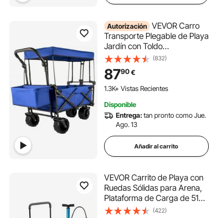
VEVOR Carro
Autorización
Transporte Plegable de Playa
Jardín con Toldo
Desmontable, Carro Plegable
(832)
para Camping 4 Ruedas,
87
90
€
Dimensión 92,7 x 54,3 x 98,5
cm, Carrito para Exteriores
1.3K+ Vistas Recientes
Plegado de 98,5 x 52 x 17,8
Disponible
cm
Entrega:
tan pronto como Jue.
Ago. 13
Añadir al carrito
VEVOR Carrito de Playa con
Ruedas Sólidas para Arena,
Plataforma de Carga de 510
x 370 mm, Carro de Arena
(422)