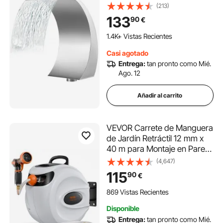
con Tamaño de 30 x 60 x 45
(213)
cm, Fuentes de Piscina de
133
90
€
Plata, Diseño Curvo, Alta
Resistencia para Estanque de
1.4K+ Vistas Recientes
Jardín o Piscinas
Casi agotado
Entrega:
tan pronto como Mié.
Ago. 12
Añadir al carrito
VEVOR Carrete de Manguera
de Jardín Retráctil 12 mm x
40 m para Montaje en Pared
con Boquilla de 9 Patrones,
(4,647)
Sistema de Rebobinado
115
90
€
Automático y Retorno Lento,
y Soporte Giratorio de 180°
869 Vistas Recientes
Disponible
Entrega:
tan pronto como Mié.