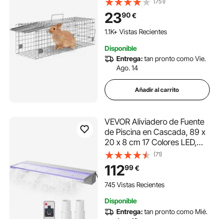
(751)
Galvanizado sin Crueldad
23
90
€
con Asa Trampa para
Conejos, Gatos Callejeros,
1.1K+ Vistas Recientes
Ardillas, Mapaches,
Disponible
Marmotas, Zarigüeyas
Entrega:
tan pronto como Vie.
Ago. 14
Añadir al carrito
VEVOR Aliviadero de Fuente
de Piscina en Cascada, 89 x
20 x 8 cm 17 Colores LED,
Fuente de Cascada de
(71)
Piscina Acrílico Sólido,
112
99
€
Cascada de Piscina para
Estanque de Jardín Control
745 Vistas Recientes
Remoto
Disponible
Entrega:
tan pronto como Mié.