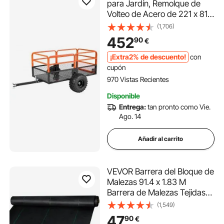
para Jardín, Remolque de
Volteo de Acero de 221 x 81 x
94 cm con Panel Trasero
(1,706)
Extraíble, Carro de Jardín
452
90
€
Resistente para
Cortacésped, Tractor, Carga
¡Extra2% de descuento!
con
de 800,59 kg
cupón
970 Vistas Recientes
Disponible
Entrega:
tan pronto como Vie.
Ago. 14
Añadir al carrito
VEVOR Barrera del Bloque de
Malezas 91.4 x 1.83 M
Barrera de Malezas Tejidas
de PP Tejido de Barrera de
(1,549)
Malezas Bloque de Malezas
47
90
€
de Plástico Tela de Control