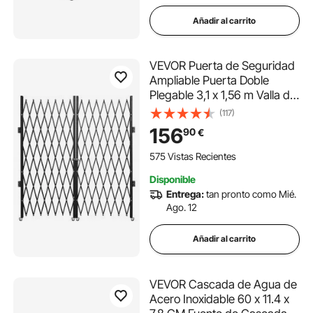
Añadir al carrito
VEVOR Puerta de Seguridad
Ampliable Puerta Doble
Plegable 3,1 x 1,56 m Valla de
Escalera de Acero Balanceo
(117)
de 360° Puerta de Tijera o
156
90
€
Puerta con Candado para el
Sótano del Hogar
575 Vistas Recientes
Disponible
Entrega:
tan pronto como Mié.
Ago. 12
Añadir al carrito
VEVOR Cascada de Agua de
Acero Inoxidable 60 x 11.4 x