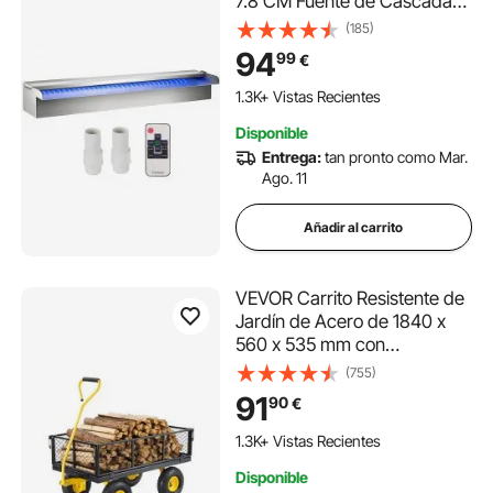
7.8 CM Fuente de Cascada
Cascada Agua Acero
(185)
Inoxidable Fuente
94
99
€
Rectangular para Piscina con
LED
1.3K+ Vistas Recientes
Disponible
Entrega:
tan pronto como Mar.
Ago. 11
Añadir al carrito
VEVOR Carrito Resistente de
Jardín de Acero de 1840 x
560 x 535 mm con
Neumáticos de 10", Laterales
(755)
de Malla Extraíbles y Manija
91
90
€
Giratoria de 180°, Capacidad
de Carga de 408,23 kg,
1.3K+ Vistas Recientes
Amarillo y Negro
Disponible