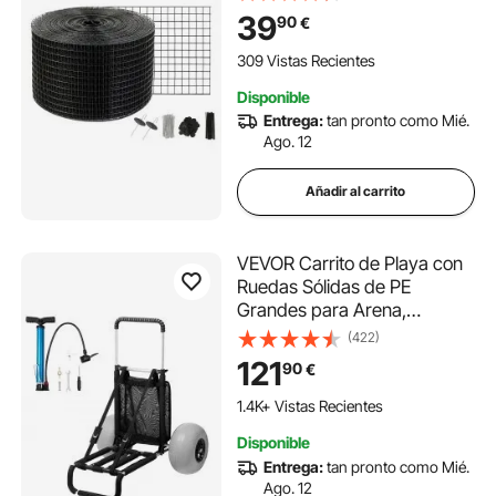
Solar con 50 Sujetadores y
39
90
€
50 Bridas para Cables Rollo
de Protección con
309 Vistas Recientes
Revestimiento de PVC
Disponible
Entrega:
tan pronto como Mié.
Ago. 12
Añadir al carrito
VEVOR Carrito de Playa con
Ruedas Sólidas de PE
Grandes para Arena,
Plataforma de Carga de 760
(422)
x 390 mm, Carro de Arena
121
90
€
Plegable, Carro Resistente
para pícnica, Camp, Pesca,
1.4K+ Vistas Recientes
Playa, Jardinería
Disponible
Entrega:
tan pronto como Mié.
Ago. 12