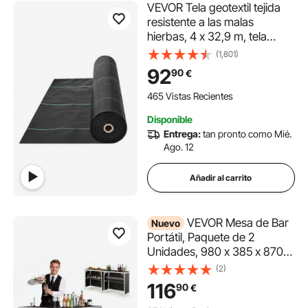
VEVOR Tela geotextil tejida
resistente a las malas
hierbas, 4 x 32,9 m, tela
geotextil tejida debajo de
(1,801)
grava para estera de malas
92
90
€
hierbas, tela de entrada, tela
de control de malas hierbas
465 Vistas Recientes
Disponible
Entrega:
tan pronto como Mié.
Ago. 12
Añadir al carrito
VEVOR Mesa de Bar
Nuevo
Portátil, Paquete de 2
Unidades, 980 x 385 x 870
mm, Estación de Bar Móvil,
(2)
con Faldas Estante de
116
90
€
Almacenamiento Bolsa de