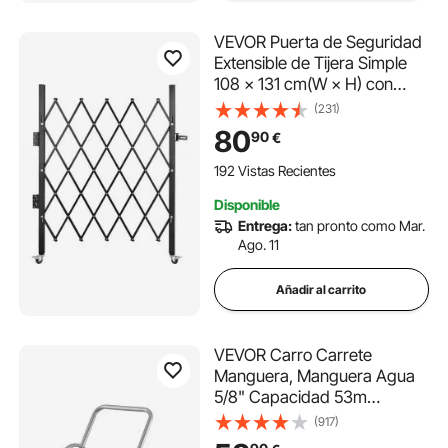
VEVOR Puerta de Seguridad
Extensible de Tijera Simple
108 × 131 cm(W × H) con
Cerradura y Candado, de
(231)
Acero Macizo, con Ruedas
80
90
€
Giratorias de 360°, para
Entrada, Garaje, Almacén,
192 Vistas Recientes
Piscina, Negro
Disponible
Entrega:
tan pronto como Mar.
Ago. 11
Añadir al carrito
VEVOR Carro Carrete
Manguera, Manguera Agua
5/8" Capacidad 53m
(Manguera No Incluida),
(917)
Herramientas Móviles con