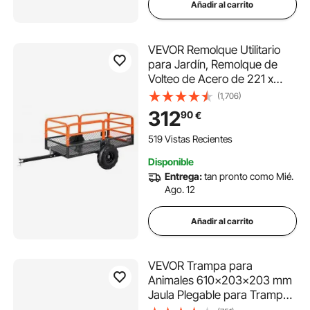
Añadir al carrito
VEVOR Remolque Utilitario
para Jardín, Remolque de
Volteo de Acero de 221 x
73,5 x 83,5 cm con Panel
(1,706)
Trasero Extraíble, Carro de
312
90
€
Jardín Resistente para
Cortacésped, Tractor, Carga
519 Vistas Recientes
de 725,75 kg
Disponible
Entrega:
tan pronto como Mié.
Ago. 12
Añadir al carrito
VEVOR Trampa para
Animales 610x203x203 mm
Jaula Plegable para Trampa
para Gatos Alambre