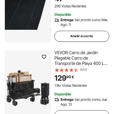
de Malezas de Cobertura de
299 Vistas Recientes
Tierra
Disponible
Entrega:
tan pronto como Mar.
Ago. 11
Añadir al carrito
VEVOR Carro de Jardín
Plegable Carro de
Transporte de Playa 400 L
Carga Máxima 102 kg con
(604)
Ruedas Soporte para
129
90
€
Bebidas, Carro Deportivo
Resistente para Camping,
1.1K+ Vistas Recientes
Compras, Jardín, Exterior,
Disponible
Negro
Entrega:
tan pronto como Jue.
Ago. 13