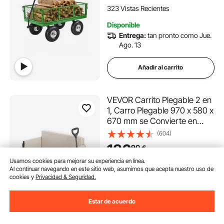
de Carga de 408,23 kg,
323 Vistas Recientes
Color Verde
Disponible
Entrega:
tan pronto como Jue.
Ago. 13
Añadir al carrito
VEVOR Carrito Plegable 2 en
1, Carro Plegable 970 x 580 x
670 mm se Convierte en
Banco con Asa Ajustable,
(604)
Capacidad de Peso de
136
90
€
249,48 kg para Exteriores,
Usamos cookies para mejorar su experiencia en línea.
Compras, Camping y
1.0K+ Vistas Recientes
Al continuar navegando en este sitio web, asumimos que acepta nuestro uso de
Jardinería, Caqui
cookies y
Privacidad & Seguridad.
Casi agotado
Entrega:
tan pronto como Mié.
Ago. 12
Estar de acuerdo
Añadir al carrito