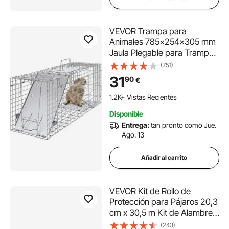
VEVOR Trampa para
Animales 785x254x305 mm
Jaula Plegable para Trampa
para Gatos Alambre
(751)
Galvanizado sin Crueldad
31
90
€
con Asa Trampa para
Conejos, Gatos Callejeros,
1.2K+ Vistas Recientes
Ardillas, Mapaches,
Disponible
Marmotas, Zarigüeyas
Entrega:
tan pronto como Jue.
Ago. 13
Añadir al carrito
VEVOR Kit de Rollo de
Protección para Pájaros 20,3
cm x 30,5 m Kit de Alambre
contra Pájaro para Panel
(243)