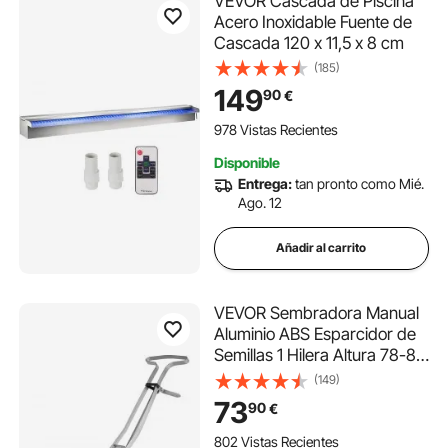
VEVOR Cascada de Piscina
Acero Inoxidable Fuente de
Cascada 120 x 11,5 x 8 cm
(185)
149
90
€
978 Vistas Recientes
Disponible
Entrega:
tan pronto como Mié.
Ago. 12
Añadir al carrito
VEVOR Sembradora Manual
Aluminio ABS Esparcidor de
Semillas 1 Hilera Altura 78-84
cm Sembradora Manual
(149)
Monofila con 6 Placas de
73
90
€
Semillas Sembradora Manual
de Precisión 2 Ruedas 5 cm
802 Vistas Recientes