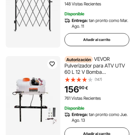
Seguridad de Entrada,
148 Vistas Recientes
Garaje, Almacén y Piscina
Disponible
Entrega:
tan pronto como Mar.
Ago. 11
Añadir al carrito
VEVOR
Autorización
Pulverizador para ATV UTV
60 L 12 V Bomba
Pulverizador de Malezas
(147)
para Jardín con Tanque de
156
90
€
Agua, Rampa de Boquilla,
Manguera de 6,1 m, Flujo de
761 Vistas Recientes
Bomba 7 L/min Presión
Disponible
Ajustable 0-72 PSI, Blanco
Entrega:
tan pronto como Jue.
Ago. 13
Añadir al carrito