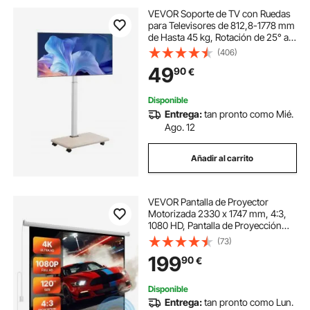
VEVOR Soporte de TV con Ruedas
para Televisores de 812,8-1778 mm
de Hasta 45 kg, Rotación de 25° a
la Izquierda y a la Derecha, Soporte
(406)
de TV con Altura Ajustable y Estante
49
90
€
para Sala de Estar
Disponible
Entrega:
tan pronto como Mié.
Ago. 12
Añadir al carrito
VEVOR Pantalla de Proyector
Motorizada 2330 x 1747 mm, 4:3,
1080 HD, Pantalla de Proyección
Eléctrica de Pared con Control
(73)
Remoto, Angular de 160°, Material
199
90
€
de PVC, para Cine en Casa, Oficina
Disponible
Entrega:
tan pronto como Lun.