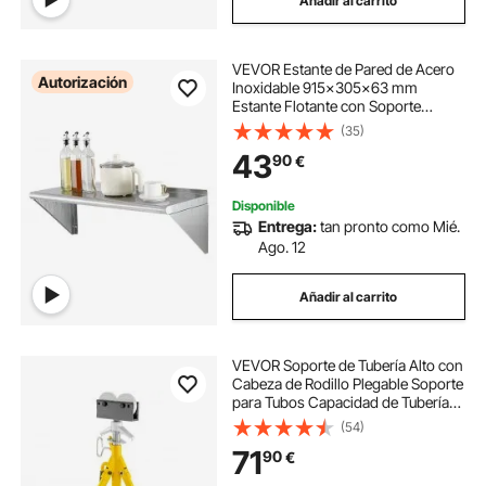
Añadir al carrito
VEVOR Estante de Pared de Acero
Autorización
Inoxidable 915x305x63 mm
Estante Flotante con Soporte
Triangular Carga Máxima de 113 kg
(35)
Estantería de Pared para Libros
43
90
€
Portarretratos Plantas Oficina Baño
Cocina
Disponible
Entrega:
tan pronto como Mié.
Ago. 12
Añadir al carrito
VEVOR Soporte de Tubería Alto con
Cabeza de Rodillo Plegable Soporte
para Tubos Capacidad de Tubería
12 " Altura 32 "-55 " Soporte
(54)
Plegable
71
90
€