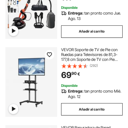
Gotelé
Disponible
Entrega:
tan pronto como Jue.
Ago. 13
Añadir al carrito
VEVOR Soporte de TV de Pie con
Ruedas para Televisores de 81,3-
177,8 cm Soporte de TV con Pie
Altura Ajustable 151-170 cm Soporte
(292)
de TV Universal Carga 60 kg
69
90
€
Bandeja doble VESA Máx. 400x600
mm Oficina
Disponible
Entrega:
tan pronto como Mié.
Ago. 12
Añadir al carrito
VEVOR Ranuradora de Pared