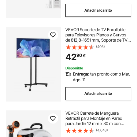
Añadir al carrito
VEVOR Soporte de TV Enrollable
para Televisores Planos y Curvos
de 812,8-1651 mm, Soporte de TV
Portátil de Altura Ajustable
(406)
Capacidad de peso de 40 kg (máx.
42
90
€
VESA 400 x 400 mm) para Sala de
Estar
Disponible
Entrega:
tan pronto como Mar.
Ago. 11
Añadir al carrito
VEVOR Carrete de Manguera
Retráctil para Montaje en Pared
para Jardín 12 mm x 30 m con
Boquilla de 9 Patrones, Bloqueo de
(4,648)
Cualquier Longitud, Rebobinado