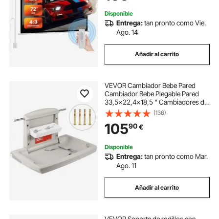
Disponible
Entrega:
tan pronto como Vie.
Ago. 14
Añadir al carrito
VEVOR Cambiador Bebe Pared
Cambiador Bebe Plegable Pared
33,5x22,4x18,5 " Cambiadores de
Pared Cambiador de Pañales de
(136)
Pared Horizontal Gris Cambiador
105
90
€
de Pared HDPE, para Baños
Públicos o Privados
Disponible
Entrega:
tan pronto como Mar.
Ago. 11
Añadir al carrito
VEVOR Soporte de rodillos con