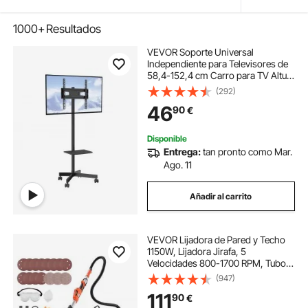
1000+
Resultados
VEVOR Soporte Universal
Independiente para Televisores de
58,4-152,4 cm Carro para TV Altura
Ajustable 3 Niveles 143-154 cm
(292)
Soporte para TV Móvil Carga 40kg
46
90
€
Estante Doble Máx. VESA 400x400
mm Oficina
Disponible
Entrega:
tan pronto como Mar.
Ago. 11
Añadir al carrito
VEVOR Lijadora de Pared y Techo
1150W, Lijadora Jirafa, 5
Velocidades 800-1700 RPM, Tubo
Telescópico 1,4-1,8 m, Aspiradora
(947)
LED Integrados, 15 Hojas de Papel
111
90
€
de Lija, Pulidora para Pared de Yeso