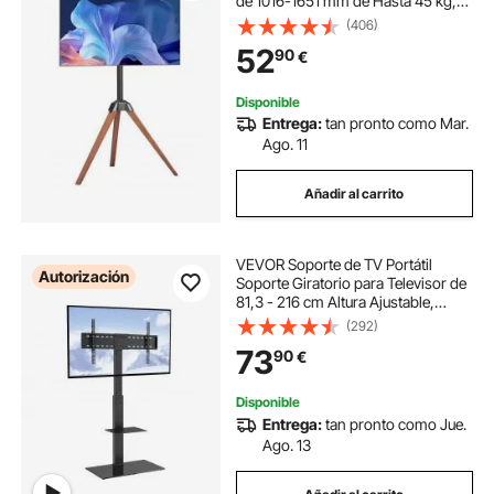
de 1016-1651 mm de Hasta 45 kg,
Rotación de 18° a Izquierda y
(406)
Derecha, Soporte de TV Portátil con
52
90
€
Patas de Madera para Sala de Estar
Disponible
Entrega:
tan pronto como Mar.
Ago. 11
Añadir al carrito
VEVOR Soporte de TV Portátil
Autorización
Soporte Giratorio para Televisor de
81,3 - 216 cm Altura Ajustable,
Capacidad de Carga de 40 kg, Vesa
(292)
Máxima 400 x 800 mm, para Sala
73
90
€
de Estar, Hogar, Oficina, Aula
Disponible
Entrega:
tan pronto como Jue.
Ago. 13