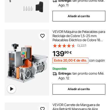
Entrega:
tan pronto como Mar.
Ago. 11
Añadir al carrito
VEVOR Máquina de Pelacables para
Reciclaje de Cobre 1,5-25 mm
Pelacables Eléctrico de Cobre 18
m/min Pelacables Automático
(3,227)
Motorizado 180 W Referencia de
139
90
€
Profundidad Visible para Reciclaje
de Cobre
Extra
20
,00
€
de dto.
con cupón
Disponible
Entrega:
tan pronto como Mié.
Ago. 12
Añadir al carrito
VEVOR Carrete de Manguera de
Aire Retráctil Manguera de Aire