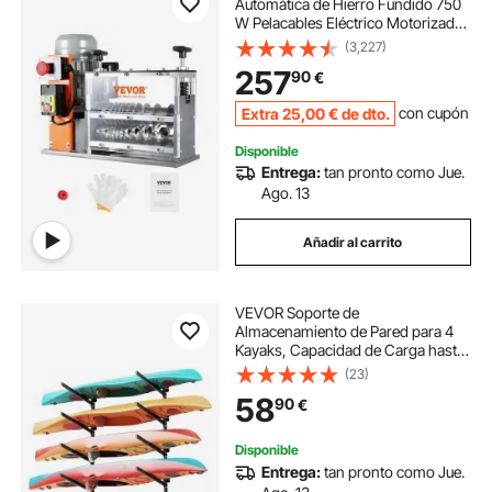
Automática de Hierro Fundido 750
W Pelacables Eléctrico Motorizado
de 1,5-32 mm Pelacables de 30
(3,227)
m/min con Manivela Manual Extra
257
90
€
10 Canales para Reciclaje de
Chatarra de Cobre
Extra
25
,00
€
de dto.
con cupón
Disponible
Entrega:
tan pronto como Jue.
Ago. 13
Añadir al carrito
VEVOR Soporte de
Almacenamiento de Pared para 4
Kayaks, Capacidad de Carga hasta
136 kg, Estantes de Pared,
(23)
Ajustable y Compatible con Interior
58
90
€
y Exterior, para Canoa Tabla de Surf
Remo Barco Pequeño
Disponible
Entrega:
tan pronto como Jue.