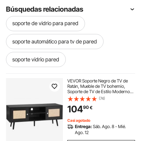
Búsquedas relacionadas
soporte de vidrio para pared
soporte automático para tv de pared
soporte vidrio pared
soporte de pared plegable
VEVOR Soporte Negro de TV de
Ratán, Mueble de TV bohemio,
Soporte de TV de Estilo Moderno
Soportes Plegables Para Pared
de 1200 × 400 × 490 mm, Consola
(74)
de TV de Ratán con Estantes
104
90
€
Ajustables para Sala de Estar, Sala
Multimedia
soporte pared plegable
Casi agotado
Entrega:
Sáb. Ago. 8 - Mié.
soporte pared secador pelo
Ago. 12