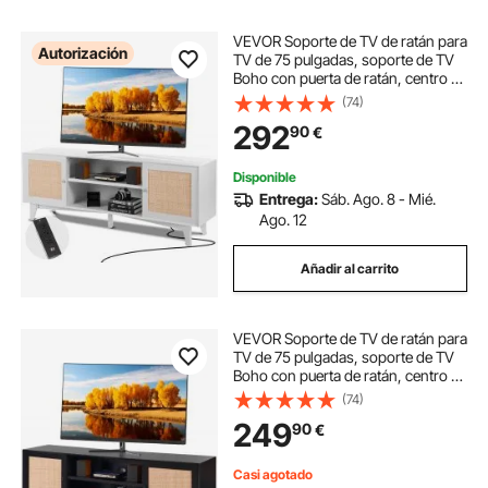
VEVOR Soporte de TV de ratán para
Autorización
TV de 75 pulgadas, soporte de TV
Boho con puerta de ratán, centro de
entretenimiento con enchufe
(74)
incorporado, gabinete de
292
90
€
almacenamiento con 2 estantes,
consola de TV moderna para sala
de estar, sala multimedia, blanco
Disponible
Entrega:
Sáb. Ago. 8 - Mié.
Ago. 12
Añadir al carrito
VEVOR Soporte de TV de ratán para
TV de 75 pulgadas, soporte de TV
Boho con puerta de ratán, centro de
entretenimiento con enchufe
(74)
incorporado, gabinete de
249
90
€
almacenamiento con 2 estantes,
consola de TV moderna para sala
de estar, sala multimedia, negro
Casi agotado