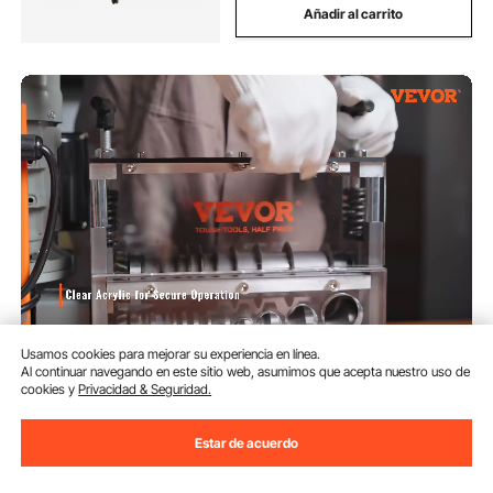
Añadir al carrito
VEVOR Máquina Pelacables
Usamos cookies para mejorar su experiencia en línea.
Automática de Hierro Fundido
Al continuar navegando en este sitio web, asumimos que acepta nuestro uso de
750 W Pelacables Eléctrico
cookies y
Privacidad & Seguridad.
Motorizado de 1,5-32 mm
(3,227)
Pelacables de 30 m/min con
257
90
€
Manivela Manual Extra 10
Estar de acuerdo
Canales para Reciclaje de
Extra
25
,00
€
de dto.
con
Chatarra de Cobre