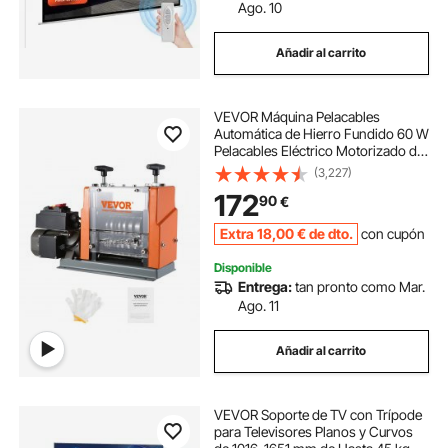
Ago. 10
Añadir al carrito
VEVOR Máquina Pelacables
Automática de Hierro Fundido 60 W
Pelacables Eléctrico Motorizado de
1,5-25 mm Pelacables con
(3,227)
Referencia de Profundidad de
172
90
€
Pelado Visible, 6 Canales
Redondos y 1 Canal Plano
Extra
18
,00
€
de dto.
con cupón
Disponible
Entrega:
tan pronto como Mar.
Ago. 11
Añadir al carrito
VEVOR Soporte de TV con Trípode
para Televisores Planos y Curvos