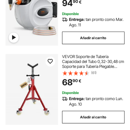
94
90
€
Automático y Soporte Giratorio de
180°
Disponible
Entrega:
tan pronto como Mar.
Ago. 11
Añadir al carrito
VEVOR Soporte de Tubería
Capacidad del Tubo 0,32-30,48 cm
Soporte para Tubería Plegable
Cabeza V Altura 71-131 cm
(61)
Capacidad de Carga 400 kg
68
90
€
Soporte Alto de Tubo para Roscado
Corte de Orificio Ranurado
Disponible
Entrega:
tan pronto como Lun.
Ago. 10
Añadir al carrito