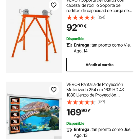
cabezal de rodillo Soporte de
rodillos de capacidad de carga de
1134 kg Soporte de rodillos de
(154)
acero #45 Soporte de 5 a 91 cm
92
90
€
Soporte de montaje de soporte de
trabajo
Disponible
Entrega:
tan pronto como Vie.
Ago. 14
Añadir al carrito
VEVOR Pantalla de Proyección
Motorizada 254 cm 16:9 HD 4K
1080 Lienzo de Proyección
Antiarrugas con Control Remoto
(127)
Amplio Ángulo de Visión Montaje
169
90
€
Directo en Pared para Proyectores
de Video
Disponible
Entrega:
tan pronto como Jue.
Ago. 13