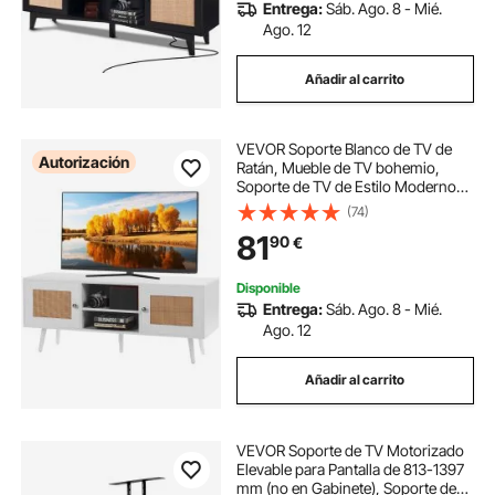
Entrega:
Sáb. Ago. 8 - Mié.
Ago. 12
Añadir al carrito
VEVOR Soporte Blanco de TV de
Autorización
Ratán, Mueble de TV bohemio,
Soporte de TV de Estilo Moderno
de 1200 × 400 × 490 mm, Consola
(74)
de TV de Ratán con Estantes
81
90
€
Ajustables para Sala de Estar, Sala
Multimedia
Disponible
Entrega:
Sáb. Ago. 8 - Mié.
Ago. 12
Añadir al carrito
VEVOR Soporte de TV Motorizado
Elevable para Pantalla de 813-1397
mm (no en Gabinete), Soporte de