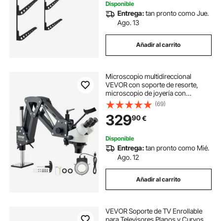
Disponible
Entrega:
tan pronto como Jue.
Ago. 13
Añadir al carrito
Microscopio multidireccional
VEVOR con soporte de resorte,
microscopio de joyería con
aumento de 7X-45X, soporte para
(69)
incrustaciones de microjoyas con
329
90
€
luz LED de anillo USB integrada,
microscopio de joyero para
incrustaciones de joyas
Disponible
Entrega:
tan pronto como Mié.
Ago. 12
Añadir al carrito
VEVOR Soporte de TV Enrollable
para Televisores Planos y Curvos