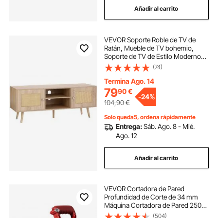
Añadir al carrito
soporte plantas pared
VEVOR Soporte Roble de TV de
soporte de pared para taladro
Ratán, Mueble de TV bohemio,
Soporte de TV de Estilo Moderno
de 1200 × 400 × 490 mm, Consola
(74)
soporte de taladro pared
de TV de Ratán con Estantes
Ajustables para Sala de Estar, Sala
Termina Ago. 14
Multimedia
79
90
€
soporte taladro pared
-
24%
104,90
€
Solo queda5, ordena rápidamente
soporte guitarra pared soportes
Entrega:
Sáb. Ago. 8 - Mié.
Ago. 12
soporte metal pared
Añadir al carrito
soportes de pared para estantes
VEVOR Cortadora de Pared
Profundidad de Corte de 34 mm
Máquina Cortadora de Pared 2500
soportes de estantes de pared
W Ancho de Corte de 38 mm
(504)