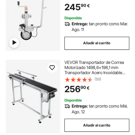
de Sujeción Ajustable y Neumáticos
245
90
€
de Goma, para Caravanas y Barcos
Disponible
Entrega:
tan pronto como Mar.
Ago. 11
Añadir al carrito
VEVOR Transportador de Correa
Motorizado 1498,6x198,1 mm
Transportador Acero Inoxidable
Cinta Transportadora de PVC
(50)
Antiestática Barandilla Doble para
256
90
€
Aplicación de Codificación por
Inyección de Tinta
Disponible
Entrega:
tan pronto como Mié.
Ago. 12
Añadir al carrito