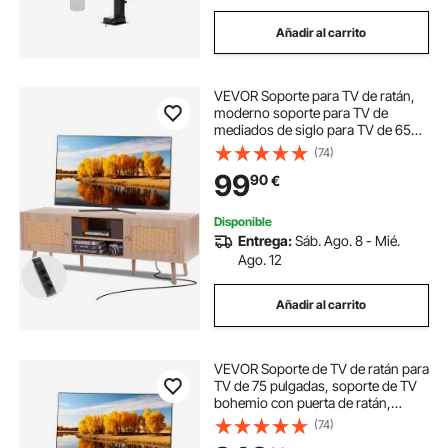
Añadir al carrito
VEVOR Soporte para TV de ratán,
moderno soporte para TV de
mediados de siglo para TV de 65
pulgadas, mueble para TV de ratán
(74)
bohemio con enchufe incorporado
99
90
€
y puertos USB, estantes ajustables
para sala de estar, sala multimedia,
roble
Disponible
Entrega:
Sáb. Ago. 8 - Mié.
Ago. 12
Añadir al carrito
VEVOR Soporte de TV de ratán para
TV de 75 pulgadas, soporte de TV
bohemio con puerta de ratán,
centro de entretenimiento con
(74)
enchufe incorporado, gabinete de