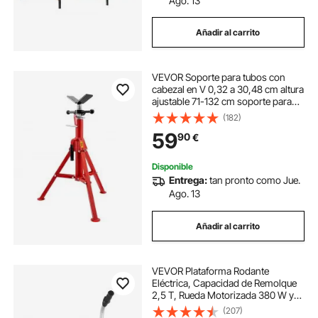
Ago. 13
Añadir al carrito
VEVOR Soporte para tubos con
cabezal en V 0,32 a 30,48 cm altura
ajustable 71-132 cm soporte para
tubos Carga de 1134 kg soportes de
(182)
tubo plegable portátil carcasa de
59
90
€
acero al carbono
Disponible
Entrega:
tan pronto como Jue.
Ago. 13
Añadir al carrito
VEVOR Plataforma Rodante
Eléctrica, Capacidad de Remolque
2,5 T, Rueda Motorizada 380 W y
12 V con Velocidad 7 m/min, Altura
(207)