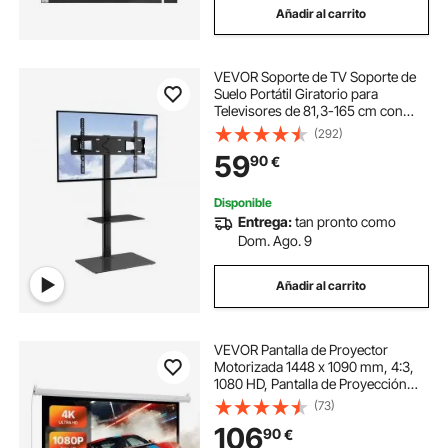
Añadir al carrito
VEVOR Soporte de TV Soporte de
Suelo Portátil Giratorio para
Televisores de 81,3-165 cm con
Altura Ajustable de 1175-1296 mm
(292)
Capacidad de Carga de 40 kg, para
59
90
€
Sala de Estar, Hogar, Oficina, Aula
Disponible
Entrega:
tan pronto como
Dom. Ago. 9
Añadir al carrito
VEVOR Pantalla de Proyector
Motorizada 1448 x 1090 mm, 4:3,
1080 HD, Pantalla de Proyección
Eléctrica de Pared con Control
(73)
Remoto, Angular de 160°, Material
106
90
€
de PVC, para Cine en Casa, Oficina