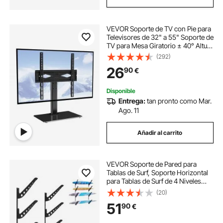
VEVOR Soporte de TV con Pie para
Televisores de 32" a 55" Soporte de
TV para Mesa Giratorio ± 40° Altura
Ajustable 61,5-67 cm Soporte de TV
(292)
Universal Carga 41 kg Max VESA
26
90
€
400x400 mm Casa Oficina Clase
Disponible
Entrega:
tan pronto como Mar.
Ago. 11
Añadir al carrito
VEVOR Soporte de Pared para
Tablas de Surf, Soporte Horizontal
para Tablas de Surf de 4 Niveles
para Almacenamiento y Exhibición,
(20)
Organizador Ajustable para
51
90
€
Kiteboards, Esquís y Snowboards,
Negro