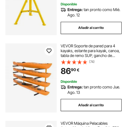
Disponible
Entrega:
tan pronto como Mié.
Ago. 12
Añadir al carrito
VEVOR Soporte de pared para 4
kayaks, estante para kayak, canoa,
tabla de remo SUP, gancho de
almacenamiento para kayak con
(74)
brazos acolchados ajustables,
86
90
€
carga de 181,6 kg
Disponible
Entrega:
tan pronto como Jue.
Ago. 13
Añadir al carrito
VEVOR Máquina Pelacables