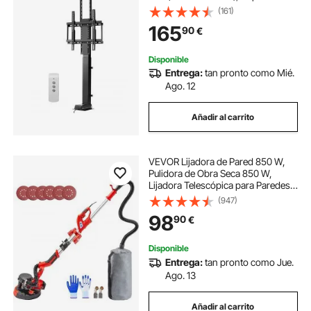
TV Vertical con Control Remoto,
(161)
Carga de 60 kg, Patrón Máximo de
165
90
€
Orificios VESA de 40 x 40 cm
Disponible
Entrega:
tan pronto como Mié.
Ago. 12
Añadir al carrito
VEVOR Lijadora de Pared 850 W,
Pulidora de Obra Seca 850 W,
Lijadora Telescópica para Paredes y
Techos, Lijadora Jirafa, Ideal para
(947)
Lijar Techos y Paredes, Plegable
98
90
€
con focos LED en el mango y Bolsa
de Vacío
Disponible
Entrega:
tan pronto como Jue.
Ago. 13
Añadir al carrito