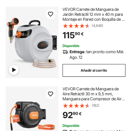
VEVOR Carrete de Manguera de
Jardín Retráctil 12 mm x 40 m para
Montaje en Pared con Boquilla de 9
Patrones, Sistema de Rebobinado
(4,648)
Automático y Retorno Lento, y
115
90
€
Soporte Giratorio de 180°
Disponible
Entrega:
tan pronto como Mié.
Ago. 12
Añadir al carrito
VEVOR Carrete de Manguera de
Aire Retráctil 30 m x 9,5 mm,
Manguera para Compresor de Aire
Presión Máxima de 300 PSI, con
(182)
Entrada de 2 m, Montaje en Pared
92
90
€
Giratorio de 180°, para Garaje, Taller
Disponible