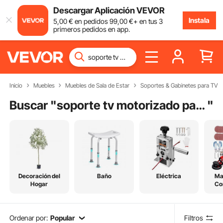
Descargar Aplicación VEVOR
Instala
5
,00
€
en pedidos
99
,00
€
+ en tus 3
primeros pedidos en app.
Inicio
Muebles
Muebles de Sala de Estar
Soportes & Gabinetes para TV
Buscar "
soporte tv motorizado pared
"
Decoración del
Baño
Eléctrica
Ma
Hogar
Co
Ordenar por:
Popular
Filtros