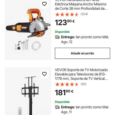
Eléctrica Máquina Ancho Máximo
de Corte 38 mm Profundidad de
Corte de Ranura 41 mm Ranuradora
(504)
de Pared de 2500 W Máquina
123
90
€
Cortadora de Pared con Bomba de
Agua
Disponible
Entrega:
tan pronto como Mié.
Ago. 12
Añadir al carrito
VEVOR Soporte de TV Motorizado
Elevable para Televisores de 813-
1778 mm, Soporte de TV Vertical
Ajustable con Control Remoto,
(161)
Carga de 54 kg, Compatibilidad
181
90
€
Máxima de Montaje VESA de 60 x
40 cm
Disponible
Entrega:
tan pronto como Mar.
Ago. 11