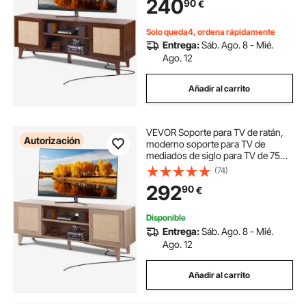
240
90
€
almacenamiento con 2 estantes,
consola de TV moderna para sala
de estar, sala multimedia, nogal
Solo queda4, ordena rápidamente
Entrega:
Sáb. Ago. 8 - Mié.
Ago. 12
Añadir al carrito
VEVOR Soporte para TV de ratán,
Autorización
moderno soporte para TV de
mediados de siglo para TV de 75
pulgadas, mueble para TV de ratán
(74)
bohemio con enchufe incorporado
292
90
€
y puertos USB, estantes ajustables
para sala de estar, sala multimedia,
roble
Disponible
Entrega:
Sáb. Ago. 8 - Mié.
Ago. 12
Añadir al carrito