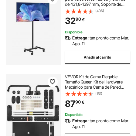
de 431,8-1397 mm, Soporte de
Suelo Portátil para TV de Hasta 20
(406)
kg (máx. VESA 200 x 200 mm) para
32
90
€
Sala de Estar, Oficina y Exterior
Disponible
Entrega:
tan pronto como Mar.
Ago. 11
Añadir al carrito
VEVOR Kit de Cama Plegable
Tamaño Queen Kit de Hardware
Mecánico para Cama de Pared
Vertical Soporte de Marco de Cama
(151)
Resistente con Palanca Neumática
87
90
€
Ahorro de Espacio con Gabinete
Plegable
Disponible
Entrega:
tan pronto como Mar.
Ago. 11