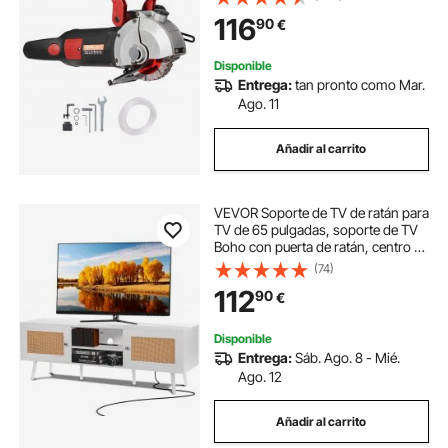
Ranuradora de Pared con 5 Hojas
116
90
€
de Sierra Diámetro de 160 mm con
Rayos Infrarrojos
Disponible
Entrega:
tan pronto como Mar.
Ago. 11
Añadir al carrito
VEVOR Soporte de TV de ratán para
TV de 65 pulgadas, soporte de TV
Boho con puerta de ratán, centro de
entretenimiento con enchufe
(74)
incorporado y puertos USB,
112
90
€
consola de TV moderna para sala
de estar, sala multimedia, blanco
Disponible
Entrega:
Sáb. Ago. 8 - Mié.
Ago. 12
Añadir al carrito