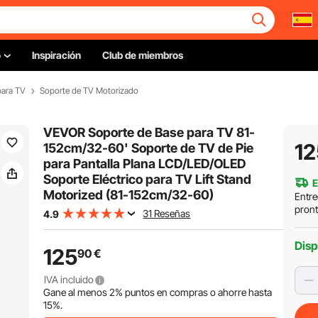
o
Inspiración
Club de miembros
para TV
Soporte de TV Motorizado
VEVOR Soporte de Base para TV 81-
12
152cm/32-60' Soporte de TV de Pie
para Pantalla Plana LCD/LED/OLED
Soporte Eléctrico para TV Lift Stand
E
Motorized (81-152cm/32-60)
Entre
pron
31 Reseñas
4.9
Disp
125
90
€
IVA incluido
Gane al menos
2%
puntos en compras o ahorre hasta
15%
.