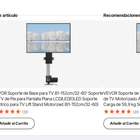
24/7 Servicios Atentos
e TV Compatibles
Accesorios
e artículo
Recomendacione
Ordenado por：
Preguntas destacadas
eble?
ros incorporados.
vés, desde el techo o la pared? Gracias
 al revés, desde el techo o la pared.
OR Soporte de Base para TV 81-152cm/32-60' Soporte
VEVOR Soporte de T
TV de Pie para Pantalla Plana LCD/LED/OLED Soporte
de TV Motorizado A
ctrico para TV Lift Stand Motorized (81-152cm/32-60)
Carga de 59,9 kg S
LCD, Plasma, Curv
(31)
(31)
 el producto. Mi pregunta es: Se puede instalar del revés, la
el suelo?. Soporte de TV 220 V, Soporte Motorizado TV 73 x 10,7
Añadir al Carrito
Añadir al Carrito
-c_10898/800mm-soporte-ascensor-para-26-60-tvs-w-
Elevar / Bajar
Automáticamente