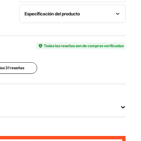
Especificación del producto
Rango
Ajustable
Material
Tamaño de
en Altura
Aleación
TV
Todas las reseñas son de compras verificadas
42,3
de
Compatible
"-73,8 " /
Aluminio
Max. 60 "
107,4-
187,4 cm
las 31 reseñas
Tamaño
Velocidad
del
Capacidad
de
Producto
de Carga
Elevación
28,7 x 4,2
132 libras
15 mm/s
" / 73 x
10,7 cm
Ver todas las especificaciones
uminio