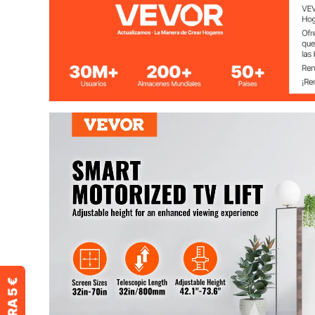
Tamaño de TV Compatible
Max. 60 "
Rango Ajustable en Altura
42,3 "-73,8 " 
Velocidad de Elevación
15 mm/s
Tamaño del Producto
28,7 x 4,2 " / 
Capacidad de Carga
132 libras