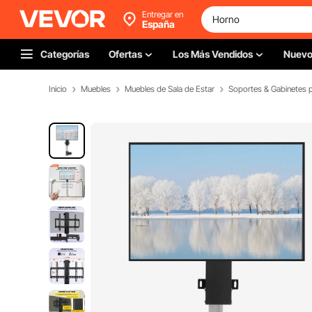
Entregar en
España
Categorías
Ofertas
Los Más Vendidos
Nuev
Inicio
Muebles
Muebles de Sala de Estar
Soportes & Gabinetes 