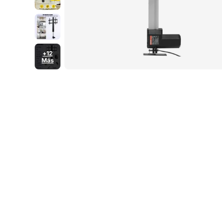
+12
Más