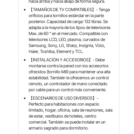
hacia arriba y hacia abajo de forma segura.
【TAMAÑOS DE TV COMPATIBLES】- Tenga
orificios para tornillos estándar en la parte
posterior. Capacidad de carga: 132 libras. Se
adapta a la mayoría de los tipos de televisores
Max. de 60 " en el mercado. Compatible con
televisores LCD, LED, plasma, curvados de
Samsung, Sony, LG, Sharp, Insignia, Vizio,
Haier, Toshiba, Element y TCL.
【INSTALACIÓN Y ACCESORIOS】- Debe
montarse contra la pared con los accesorios
ofrecidos (tornillo M8) para mantener una alta
estabilidad. También le ofrecemos un control
remoto, un controlador de mano conectado
por cable para un control más conveniente.
【ESCENARIOS DE USO DIVERSOS】-
Perfecto para habitaciones con espacio
limitado, hogar, oficina, sala de reuniones, sala
de estar, vestíbulos de hoteles, centro
comercial. También se puede instalar en un
armario sagrado para dormitorio.