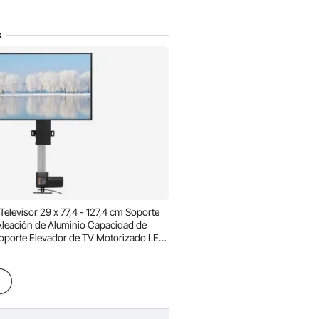
s
elevisor 29 x 77,4 - 127,4 cm Soporte
leación de Aluminio Capacidad de
oporte Elevador de TV Motorizado LED,
a