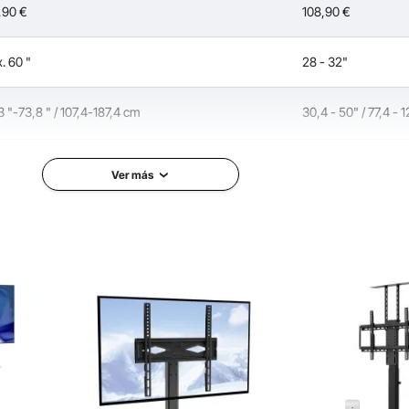
Levante o baje automáticamente los
,90
€
108,90
€
rangos de TV de 107,4 a 187,4 cm
(42,3 "-73,7 ") con controladores. Por
lo tanto, puede detener el televisor a
. 60 "
28 - 32"
la altura que desee y obtener la
mejor experiencia de visualización.
ra) deste móvel para TV de 50 polegadas?
3 "-73,8 " / 107,4-187,4 cm
30,4 - 50" / 77,4 - 
1080-1880 mm.
 x 4,2 " / 73 x 10,7 cm
29 x 77,4 - 127,4 cm
Ver más
nstalacion