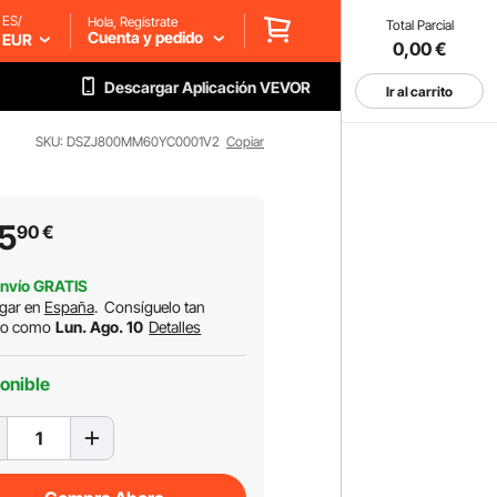
ES/
Hola, Regístrate
Total Parcial
Cuenta y pedido
EUR
0,00
€
Descargar Aplicación VEVOR
Ir al carrito
SKU: DSZJ800MM60YC0001V2
Copiar
5
90
€
nvío GRATIS
gar en
España
.
Consíguelo tan
to como
Lun. Ago. 10
Detalles
onible