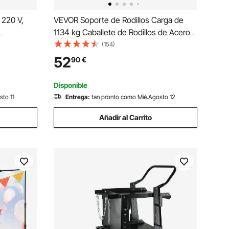
 220 V,
VEVOR Soporte de Rodillos Carga de
1134 kg Caballete de Rodillos de Acero
antalla
Altura Ajustable de 70-132 cm Soporte
(154)
adura de
de Caballete Plegable Soporte de Rodillo
52
90
€
nque en
para Sierra de Mesa Amoladora
VRD,
Cepilladora
Disponible
co MMA
sto 11
Entrega:
tan pronto como Mié.Agosto 12
Añadir al Carrito