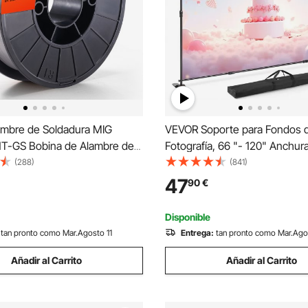
mbre de Soldadura MIG
VEVOR Soporte para Fondos 
T-GS Bobina de Alambre de
Fotografía, 66 "- 120" Anchur
 de Núcleo Fundente Acero
Soporte de Banner para Teló
(288)
(841)
n Gas 200mm Resistencia a
Altura 37 "- 96" Negro para Fe
47
90
€
560 MPa Arco Estable de Baja
Comercial Ligero Telescópico 
a para Soldadura
Expositor
Disponible
tan pronto como Mar.Agosto 11
Entrega:
tan pronto como Mar.Ago
Añadir al Carrito
Añadir al Carrito