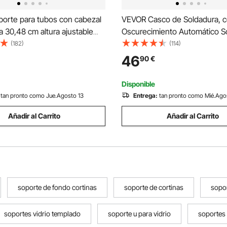
orte para tubos con cabezal
VEVOR Casco de Soldadura, 
a 30,48 cm altura ajustable
Oscurecimiento Automático Sol
 soporte para tubos Carga de
a Color Real, Visión Amplia, c
(182)
(114)
portes de tubo plegable
Sensores de Arco, Tono DIN 4
46
90
€
arcasa de acero al carbono
para Soldadura TIG, MIG y Arc
Esmerilado y Corte
Disponible
tan pronto como Jue.Agosto 13
Entrega:
tan pronto como Mié.Ago
Añadir al Carrito
Añadir al Carrito
soporte de fondo cortinas
soporte de cortinas
sopor
soportes vidrio templado
soporte u para vidrio
soportes 