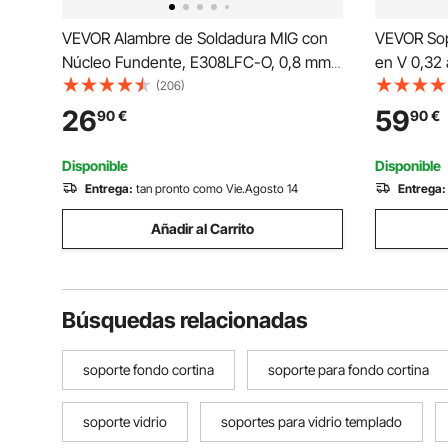
VEVOR Alambre de Soldadura MIG con
VEVOR Sop
Núcleo Fundente, E308LFC-O, 0,8 mm,
en V 0,32 
0,9 kg, de Acero Dulce sin Gas, con
71-132 cm
(206)
Bajas Salpicaduras para Soldadura por
1134 kg so
26
59
90
€
90
€
Arco en Cualquier Posición, para Uso en
portátil c
Exteriores
Disponible
Disponible
Entrega:
tan pronto como Vie.Agosto 14
Entrega:
Añadir al Carrito
Búsquedas relacionadas
soporte fondo cortina
soporte para fondo cortina
soporte vidrio
soportes para vidrio templado