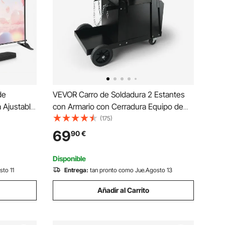
de
VEVOR Carro de Soldadura 2 Estantes
a Ajustable
con Armario con Cerradura Equipo de
n de Fondo
Soldadura Móvil 120 kg Carro con 2
(175)
ria
Soportes para Bombonas de Gas para
69
90
€
Ajustable
Soldadura Manual por Arco con Gas
Protector
Disponible
sto 11
Entrega:
tan pronto como Jue.Agosto 13
Añadir al Carrito