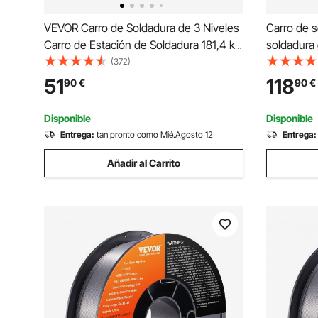
VEVOR Carro de Soldadura de 3 Niveles
Carro de 
Carro de Estación de Soldadura 181,4 kg
soldadura 
Capacidad de Carga Ruedas de 360°
capacidad 
(372)
Cadenas Depósitos de Seguridad Carro
giratorias
51
118
90
€
90
€
de Soldadura MIG para Taller TIG ARC
seguridad
MMA Plasma
tanques, 
Disponible
Disponible
ruedas de 
Entrega:
tan pronto como Mié.Agosto 12
Entrega:
MIG y cor
Añadir al Carrito