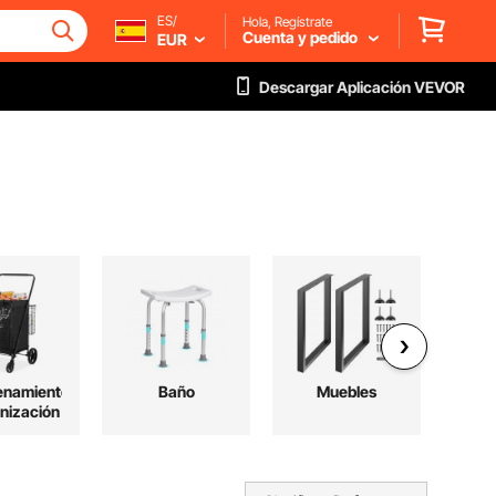
ES/
Hola, Regístrate
Cuenta y pedido
EUR
Descargar Aplicación VEVOR
enamiento
Baño
Muebles
P
nización