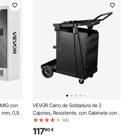
 MIG con
VEVOR Carro de Soldadura de 2
8 mm, 0,9
Cajones, Resistente, con Gabinete con
on Bajas
Cerradura Antirrobo, Capacidad de Peso
(68)
or Arco en
Estático de 159 kg, Ruedas Giratorias de
117
90
€
en
360°, Cortador de Plasma, 465 x 920 x