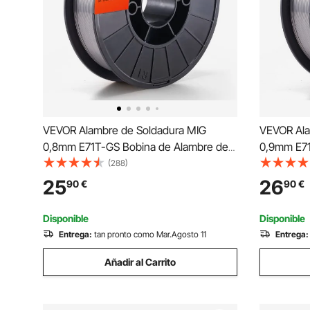
VEVOR Alambre de Soldadura MIG
VEVOR Ala
0,8mm E71T-GS Bobina de Alambre de
0,9mm E71
Soldadura de Núcleo Fundente Acero
Soldadura
(288)
Blando sin Gas 200mm Resistencia a
Blando si
25
26
90
€
90
€
Tracción 560 MPa Arco Estable de Baja
Tracción 
Salpicadura para Soldadura
Salpicadur
Disponible
Disponible
Entrega:
tan pronto como Mar.Agosto 11
Entrega:
Añadir al Carrito