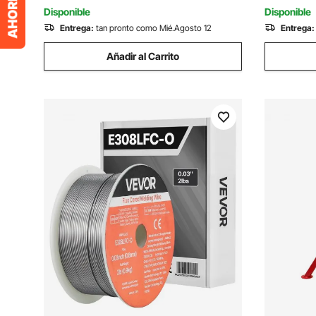
210 x 360
Disponible
Disponible
Entrega:
tan pronto como Mié.Agosto 12
Entrega:
Añadir al Carrito