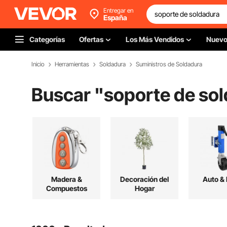
Entregar en
España
Categorías
Ofertas
Los Más Vendidos
Nuev
Inicio
Herramientas
Soldadura
Suministros de Soldadura
Buscar "
soporte de so
Madera &
Decoración del
Auto &
Compuestos
Hogar