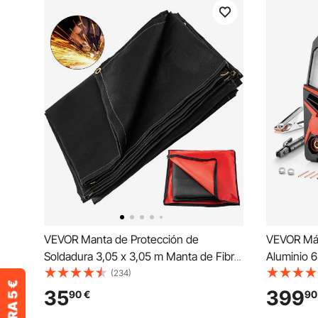
VEVOR Manta de Protección de
VEVOR Máq
Soldadura 3,05 x 3,05 m Manta de Fibra
Aluminio 6
de Vidrio Espesor de 0,43 mm Manta
Pantalla 
(234)
Ignífuga Resistente Color Negro
Soldadura 
35
399
90
€
90
para Bricol