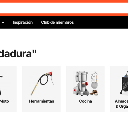
o
Inspiración
Club de miembros
ldadura
"
 Moto
Herramientas
Cocina
Almac
& Orga