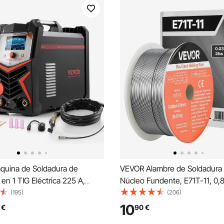
uina de Soldadura de
VEVOR Alambre de Soldadura
 en 1 TIG Eléctrica 225 A,
Núcleo Fundente, E71T-11, 0,
LED Grande, Máquina de
kg, de Acero Dulce sin Gas, c
(195)
(206)
TIG con Inversor IGBT, Ideal
Salpicaduras para Soldadura p
10
€
90
€
aje y Uso al Aire Libre, 430 x
Cualquier Posición, para Uso 