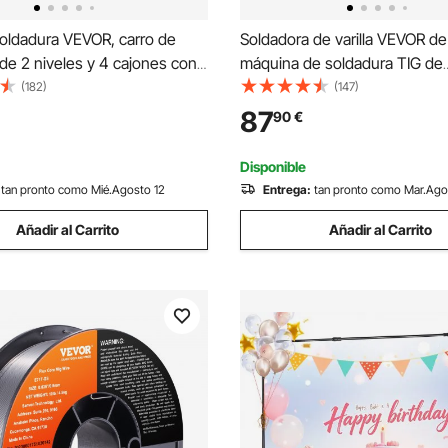
soldadura VEVOR, carro de
Soldadora de varilla VEVOR de
de 2 niveles y 4 cajones con
máquina de soldadura TIG de
de peso de 265 libras, ruedas
arco/elevación de 200 A con p
(182)
(147)
 de 360°, cadenas de
LED grande, máquina de sold
87
90
€
 para almacenamiento de
varilla portátil 2 en 1 con arra
carro de soldadura MIG con
caliente Arc Force Anti-Stick 
Disponible
alta resistencia para soldador
máquina de soldadura de ar
tan pronto como Mié.Agosto 12
Entrega:
tan pronto como Mar.Ago
tador de plasma
Añadir al Carrito
Añadir al Carrito