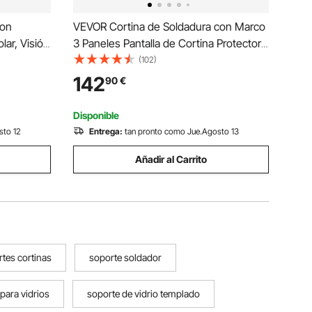
con
VEVOR Cortina de Soldadura con Marco
ar, Visión
3 Paneles Pantalla de Cortina Protectora
on 4
de Soldadura 1,8x1,8 m de Vinilo
(102)
/5-9/9-13,
Ignífugo con 12 Ruedas Giratorias (6 con
142
90
€
o,
Bloqueo) Mobile Pro para Taller,
Industria, Rojo
Disponible
sto 12
Entrega:
tan pronto como Jue.Agosto 13
Añadir al Carrito
tes cortinas
soporte soldador
para vidrios
soporte de vidrio templado