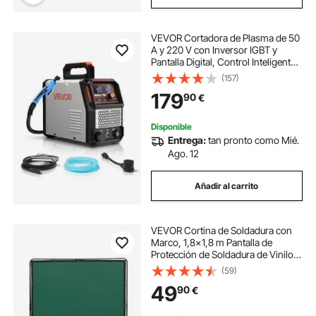
VEVOR Cortadora de Plasma de 50
A y 220 V con Inversor IGBT y
Pantalla Digital, Control Inteligente,
Función 2T/4T y Tiempo PA/PT
(157)
Ajustable para Reparaciones
179
90
€
Domésticas y Talleres para Garajes
Disponible
Entrega:
tan pronto como Mié.
Ago. 12
Añadir al carrito
VEVOR Cortina de Soldadura con
Marco, 1,8x1,8 m Pantalla de
Protección de Soldadura de Vinilo
Ignífugo con 4 Ruedas Giratorias 2
(59)
con Cerradura, Cortina Móvil
49
90
€
Profesional para Taller, Industria,
Verde