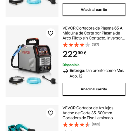
Añadir al carrito
VEVOR Cortadora de Plasma 65 A
Máquina de Corte por Plasma de
Arco Piloto sin Contacto, Inversor
IGBT con Pantalla Digital, Función
(157)
2T/4T y Tiempo PA/PT Ajustable
222
90
€
para Reparaciones Domésticas
Disponible
Entrega:
tan pronto como Mié.
Ago. 12
Añadir al carrito
VEVOR Cortador de Azulejos
Ancho de Corte 35-600 mm
Cortadora de Piso Laminado
Espesor de Corte 6-15 mm
(669)
Cortador Manual de Azulejos de