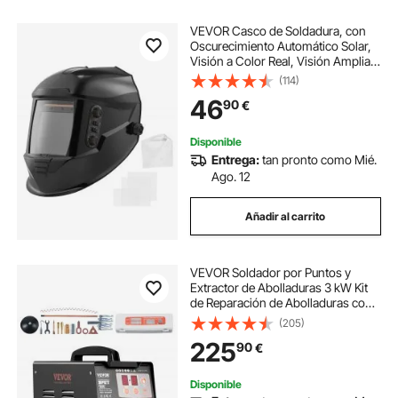
VEVOR Casco de Soldadura, con
Oscurecimiento Automático Solar,
Visión a Color Real, Visión Amplia,
con 4 Sensores de Arco, Tono DIN
(114)
4/5-9/9-13, para Soldadura TIG,
46
90
€
MIG y Arco, Esmerilado y Corte
Disponible
Entrega:
tan pronto como Mié.
Ago. 12
Añadir al carrito
VEVOR Soldador por Puntos y
Extractor de Abolladuras 3 kW Kit
de Reparación de Abolladuras con
Soldador de Pernos con 2 Pistolas
(205)
de Soldadura 7 Modos Máquina de
225
90
€
Reparación de Abolladuras para
Autos
Disponible