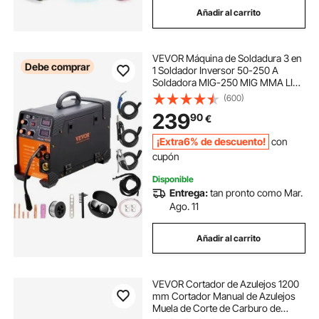
Añadir al carrito
cortadora goma
VEVOR Máquina de Soldadura 3 en
cuchilla cortadora de patatas
Debe comprar
1 Soldador Inversor 50-250 A
Soldadora MIG-250 MIG MMA LIFT
TIG de Pantalla Digital 2,2-12 m/min
(600)
cuchillo cortador de patatas
Grosor del Cable de 0,6 mm 0,8
239
90
€
mm 1 mm para Aleación Acero
Hierro
cortadora 8 en uno
cortadora baldosas
¡Extra6% de descuento!
con
cupón
Disponible
cuchillas cortador patatas
Entrega:
tan pronto como Mar.
Ago. 11
cuchilla cortadora patatas
Añadir al carrito
cortador de baldosas
VEVOR Cortador de Azulejos 1200
mm Cortador Manual de Azulejos
Muela de Corte de Carburo de