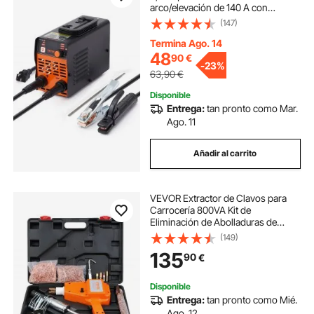
arco/elevación de 140 A con
pantalla LED grande, máquina de
(147)
soldadura de varilla portátil 2 en 1
con arranque en caliente Arc Force
Termina Ago. 14
Anti-Stick VRD, máquina de
48
90
€
-
23%
soldadura de arco MMA para
63,90
€
soldadura
Disponible
Entrega:
tan pronto como Mar.
Ago. 11
Añadir al carrito
VEVOR Extractor de Clavos para
Carrocería 800VA Kit de
Eliminación de Abolladuras de
Carrocería 1600A Soldador por
(149)
Puntos 32x24cm Máquina de
135
90
€
Reparación de Abolladuras
Accesorios para Coches Camiones
Disponible
Entrega:
tan pronto como Mié.
Ago. 12