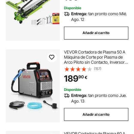
Baldosas Ordinarias
Disponible
Entrega:
tan pronto como Mié.
Ago. 12
Añadir al carrito
VEVOR Cortadora de Plasma 50 A
Máquina de Corte por Plasma de
Arco Piloto sin Contacto, Inversor
IGBT con Pantalla Digital, Función
(157)
2T/4T y Tiempo PA/PT Ajustable
189
90
€
para Reparaciones Domésticas
Disponible
Entrega:
tan pronto como Jue.
Ago. 13
Añadir al carrito
VEVOR Cortadora de Plasma 60 A