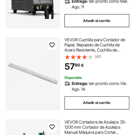
Entrega:
tan pronto como Mar.
Ago. 11
Añadir al carrito
VEVOR Cuchilla para Cortador de
Papel, Repuesto de Cuchilla de
Acero Resistente, Cuchilla de
Repuesto para Máquina Cortadora
(40)
de Papel, 503 x 43 x 6 mm Apta
57
90
€
para Cortadora Profesional
G450VS+
Disponible
Entrega:
tan pronto como Vie.
Ago. 14
Añadir al carrito
VEVOR Cortadora de Azulejos 35-
1200 mm Cortador de Azulejos
Manual Máquina para Cortar