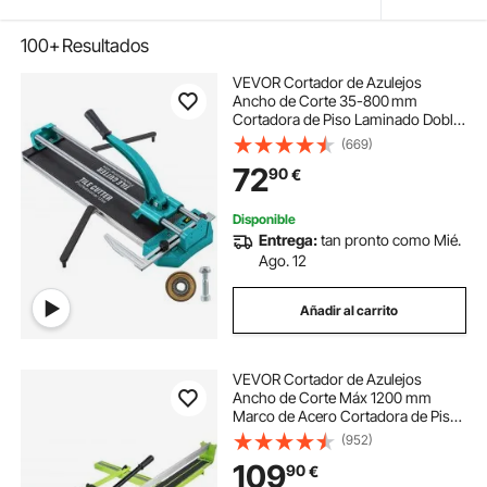
100+
Resultados
VEVOR Cortador de Azulejos
Ancho de Corte 35-800 mm
Cortadora de Piso Laminado Doble
Rieles Posicionamiento Láser
(669)
Cortador Manual de Azulejos Corte
72
90
€
Preciso y Suave para Piedra,
Baldosas Ordinarias
Disponible
Entrega:
tan pronto como Mié.
Ago. 12
Añadir al carrito
VEVOR Cortador de Azulejos
Ancho de Corte Máx 1200 mm
Marco de Acero Cortadora de Piso
Laminado Espesor de Corte 6-
(952)
15 mm 27 Rodamientos Cortador
109
90
€
Manual de Azulejos para Piedra,