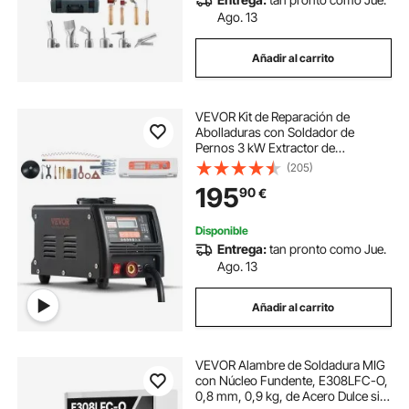
Ago. 13
Añadir al carrito
VEVOR Kit de Reparación de
Abolladuras con Soldador de
Pernos 3 kW Extractor de
Abolladuras con Soldador por
(205)
Puntos con Soldadura Automática y
195
90
€
Manual 9 Modos Máquina
Extractora de Abolladuras
Disponible
Entrega:
tan pronto como Jue.
Ago. 13
Añadir al carrito
VEVOR Alambre de Soldadura MIG
con Núcleo Fundente, E308LFC-O,
0,8 mm, 0,9 kg, de Acero Dulce sin