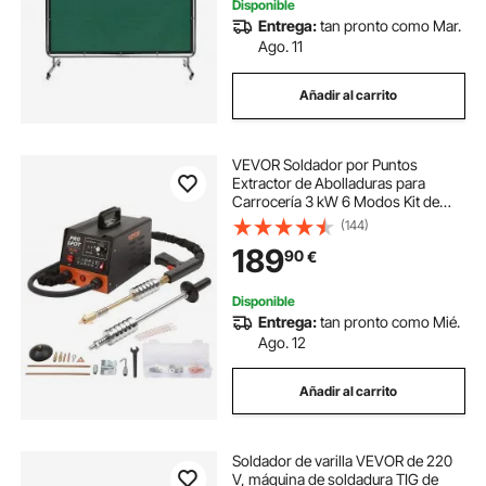
Disponible
Entrega:
tan pronto como Mar.
Ago. 11
Añadir al carrito
VEVOR Soldador por Puntos
Extractor de Abolladuras para
Carrocería 3 kW 6 Modos Kit de
Soldadura Herramienta de
(144)
Reparación de Carrocería 16
189
90
€
Accesorios para Eliminación de
Abolladuras de Vehículos
Disponible
Entrega:
tan pronto como Mié.
Ago. 12
Añadir al carrito
Soldador de varilla VEVOR de 220
V, máquina de soldadura TIG de