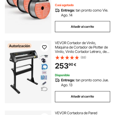
Casi agotado
Entrega:
tan pronto como Vie.
Ago. 14
Añadir al carrito
VEVOR Cortador de Vinilo,
Autorización
Máquina de Cortador de Plotter de
Vinilo, Vinilo Cortador Letrero, de
720mm, para Cortar, Negro
(88)
253
90
€
Disponible
Entrega:
tan pronto como Jue.
Ago. 13
Añadir al carrito
VEVOR Cortadora de Pared