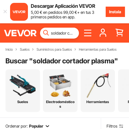
Descargar Aplicación VEVOR
Instala
5
,00
€
en pedidos
99
,00
€
+ en tus 3
primeros pedidos en app.
Inicio
Suelos
Suministros para Suelos
Herramientas para Suelos
Buscar "
soldador cortador plasma
"
Suelos
Electrodoméstico
Herramientas
s
Ordenar por:
Popular
Filtros