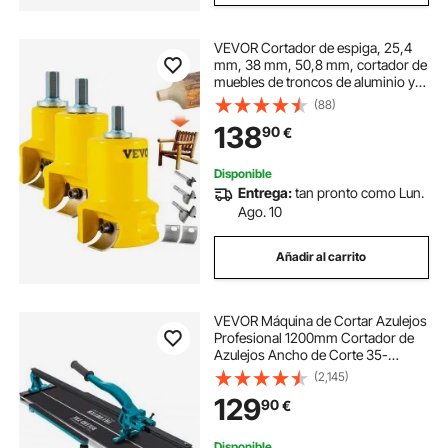
VEVOR Cortador de espiga, 25,4
mm, 38 mm, 50,8 mm, cortador de
muebles de troncos de aluminio y
acero de primera calidad, con
(88)
cuchillas curvas dobles y tornillos
138
90
€
de botón, kit maestro par
Disponible
Entrega:
tan pronto como Lun.
Ago. 10
Añadir al carrito
VEVOR Máquina de Cortar Azulejos
Profesional 1200mm Cortador de
Azulejos Ancho de Corte 35-
1200 mm Cortadora de Piso
(2,145)
Laminado Espesor de Corte 6-
129
90
€
15 mm Cortador Manual de
Azulejos de Aluminio Corte
Disponible