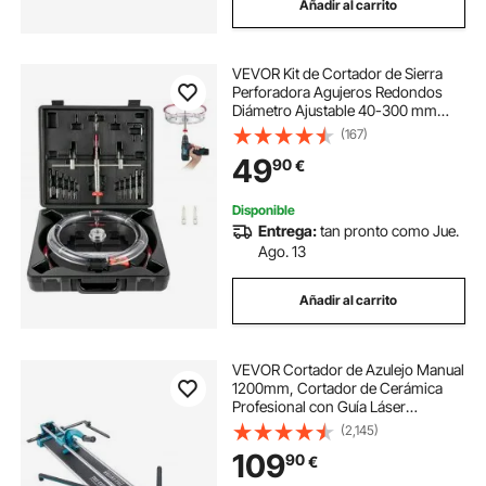
Añadir al carrito
VEVOR Kit de Cortador de Sierra
Perforadora Agujeros Redondos
Diámetro Ajustable 40-300 mm
Cortador de Sierra de Orificio
(167)
Circular Acero Sierra de Perforación
49
90
€
con Recoge Polvo para Techo
Cemento Yeso
Disponible
Entrega:
tan pronto como Jue.
Ago. 13
Añadir al carrito
VEVOR Cortador de Azulejo Manual
1200mm, Cortador de Cerámica
Profesional con Guía Láser
Ajustable de Alta Precisión,
(2,145)
Máquina de Corte de Azulejo para
109
90
€
Cortar Azulejos, Piedra, Baldosas
Ordinarias