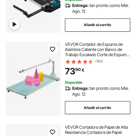
Entrega:
tan pronto como Mié.
Ago. 12
Añadir al carrito
VEVOR Cortador de Espuma de
Alambre Caliente con Banco de
Trabajo Escalado Corte de Espuma
Cortador de espuma Grabado
(185)
Pluma Cortador de alambre caliente
73
90
€
Espuma Poliestireno Corte térmico
10-240 V
Disponible
Entrega:
tan pronto como Mié.
Ago. 12
Añadir al carrito
VEVOR Cortadora de Papel de Alta
Resistencia Cortadora de Papel