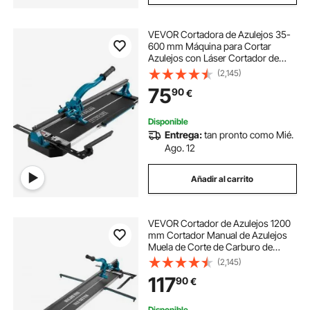
VEVOR Cortadora de Azulejos 35-
600 mm Máquina para Cortar
Azulejos con Láser Cortador de
Azulejos Manual Cortadora de
(2,145)
Cerámica con Soporte
75
90
€
Disponible
Entrega:
tan pronto como Mié.
Ago. 12
Añadir al carrito
VEVOR Cortador de Azulejos 1200
mm Cortador Manual de Azulejos
Muela de Corte de Carburo de
Tungsteno Posicionamiento por
(2,145)
Infrarrojos Pies Antideslizantes
117
90
€
para Instaladores Profesionales
Principiantes
Disponible