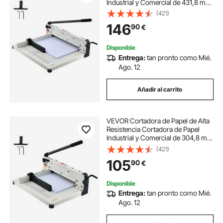
Industrial y Comercial de 431,8 mm
para Papel A3, Capacidad para 400
(421)
Hojas Cortadora de Papel Apilado
146
90
€
para Oficina, Escuela, Blanco
Disponible
Entrega:
tan pronto como Mié.
Ago. 12
Añadir al carrito
VEVOR Cortadora de Papel de Alta
Resistencia Cortadora de Papel
Industrial y Comercial de 304,8 mm
para Papel A4, Capacidad para 400
(421)
Hojas Cortadora de Papel Apilado
105
90
€
para Oficina, Escuela, Blanco
Disponible
Entrega:
tan pronto como Mié.
Ago. 12