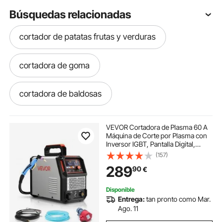
Búsquedas relacionadas
cortador de patatas frutas y verduras
cortadora de goma
cortadora de baldosas
cortador de patatas cuchillas
VEVOR Cortadora de Plasma 60 A
Máquina de Corte por Plasma con
Inversor IGBT, Pantalla Digital,
cuchillas de cortador de patatas
Función 2T/4T y Tiempo PA/PT
(157)
Ajustable para Reparaciones
289
90
€
Domésticas, Alimentación Trifásica
de 400 V
cortador baldosas
Disponible
Entrega:
tan pronto como Mar.
cortadores de ceramica 1000mm
Ago. 11