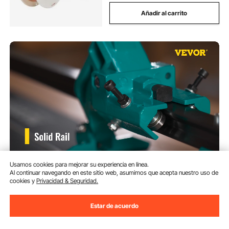
Añadir al carrito
Usamos cookies para mejorar su experiencia en línea.
VEVOR Máquina de Cortar
Al continuar navegando en este sitio web, asumimos que acepta nuestro uso de
Azulejos Profesional 1200mm
cookies y
Privacidad & Seguridad.
Cortador de Azulejos Ancho de
Corte 35-1200 mm Cortadora de
(2,145)
Piso Laminado Espesor de Corte
Estar de acuerdo
129
90
€
6-15 mm Cortador Manual de
Azulejos de Aluminio Corte