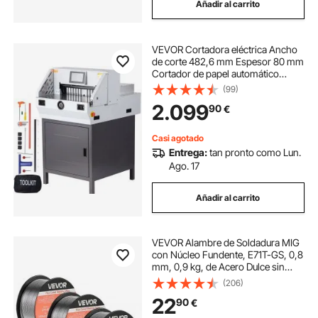
Añadir al carrito
VEVOR Cortadora eléctrica Ancho
de corte 482,6 mm Espesor 80 mm
Cortador de papel automático
Cortador de papel de 800 hojas
(99)
con pantalla táctil de 17,78 cm
2.099
90
€
características de seguridad para
imprenta
Casi agotado
Entrega:
tan pronto como Lun.
Ago. 17
Añadir al carrito
VEVOR Alambre de Soldadura MIG
con Núcleo Fundente, E71T-GS, 0,8
mm, 0,9 kg, de Acero Dulce sin
Gas, con Bajas Salpicaduras para
(206)
Soldadura por Arco en Cualquier
22
90
€
Posición, para Exteriores, 3 Rollos