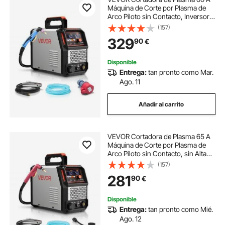
Máquina de Corte por Plasma de
Arco Piloto sin Contacto, Inversor
IGBT con Pantalla Digital, Función
(157)
2T/4T y Tiempo PA/PT, Fuente de
329
90
€
Alimentación Trifásica de 400 V
Disponible
Entrega:
tan pronto como Mar.
Ago. 11
Añadir al carrito
VEVOR Cortadora de Plasma 65 A
Máquina de Corte por Plasma de
Arco Piloto sin Contacto, sin Alta
Frecuencia, con Función 2T/4T y
(157)
Tiempo de PT Ajustable, Pantalla
281
90
€
Digital, Inversor IGBT para Garaje
Disponible
Entrega:
tan pronto como Mié.
Ago. 12