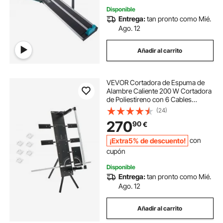
Disponible
Entrega:
tan pronto como Mié.
Ago. 12
Añadir al carrito
VEVOR Cortadora de Espuma de
Alambre Caliente 200 W Cortadora
de Poliestireno con 6 Cables
Calefactores Herramienta de Corte
(24)
Eléctrica con Longitud de Corte
270
90
€
Máxima de 1150 mm para Espuma,
Esponja
¡Extra5% de descuento!
con
cupón
Disponible
Entrega:
tan pronto como Mié.
Ago. 12
Añadir al carrito