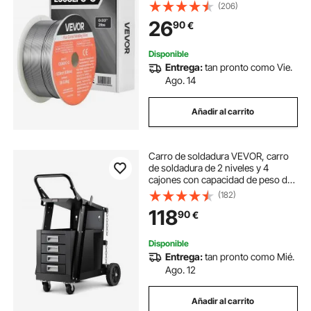
Gas, con Bajas Salpicaduras para
(206)
Soldadura por Arco en Cualquier
26
90
€
Posición, para Uso en Exteriores
Disponible
Entrega:
tan pronto como Vie.
Ago. 14
Añadir al carrito
Carro de soldadura VEVOR, carro
de soldadura de 2 niveles y 4
cajones con capacidad de peso de
265 libras, ruedas giratorias de
(182)
360°, cadenas de seguridad para
118
90
€
almacenamiento de tanques, carro
de soldadura MIG con ruedas de
alta resistencia para soldador MIG y
Disponible
cortador de plasma
Entrega:
tan pronto como Mié.
Ago. 12
Añadir al carrito