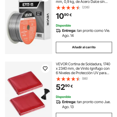
mm, 0,9 kg, de Acero Dulce sin
Gas, con Bajas Salpicaduras para
(206)
Soldadura por Arco en Cualquier
10
90
€
Posición, para Uso en Exteriores
Disponible
Entrega:
tan pronto como Vie.
Ago. 14
Añadir al carrito
VEVOR Cortina de Soldadura, 1740
x 2340 mm, de Vinilo Ignífugo con
6 Niveles de Protección UV para
Taller, Lugares de Trabajo al Aire
(86)
Libre y Estructuras Temporales,
52
90
€
Color Rojo, sin Marco, 2 uds
Disponible
Entrega:
tan pronto como Jue.
Ago. 13