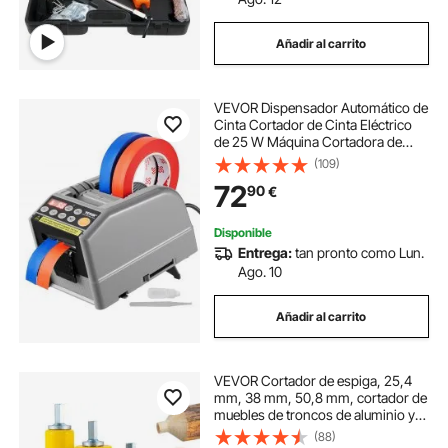
Añadir al carrito
VEVOR Dispensador Automático de
Cinta Cortador de Cinta Eléctrico
de 25 W Máquina Cortadora de
Cinta Ancho de Cinta 6-60 mm
(109)
Longitud de Cinta 5-999 mm para
72
90
€
Industrias, Oficinas, Hogares,
Tiendas
Disponible
Entrega:
tan pronto como Lun.
Ago. 10
Añadir al carrito
VEVOR Cortador de espiga, 25,4
mm, 38 mm, 50,8 mm, cortador de
muebles de troncos de aluminio y
acero de primera calidad, con
(88)