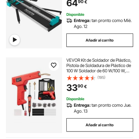
64
90
€
Aluminio Corte Preciso y Suave
para Piedra, Baldosas Ordinarias
Disponible
Entrega:
tan pronto como Mié.
Ago. 12
Añadir al carrito
VEVOR Kit de Soldador de Plástico,
Pistola de Soldadura de Plástico de
100 W Soldador de 60 W/100 W,
con 1000 Piezas de Grapas
(195)
Calientes y 60 Varillas para
33
90
€
Parachoques de Automóvil, 230 x
160 x 43 mm
Disponible
Entrega:
tan pronto como Jue.
Ago. 13
Añadir al carrito