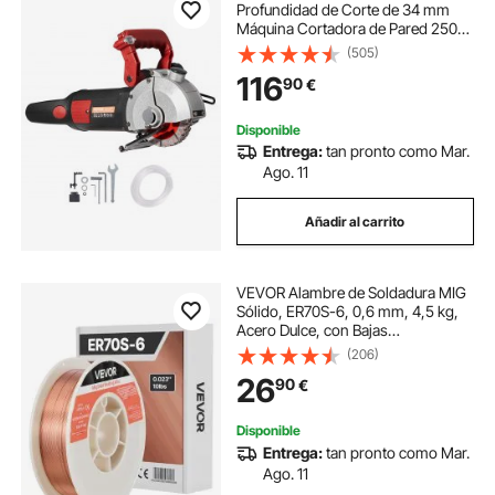
Profundidad de Corte de 34 mm
Máquina Cortadora de Pared 2500
W Ancho de Corte de 38 mm
(505)
Ranuradora de Pared con 5 Hojas
116
90
€
de Sierra Diámetro de 160 mm con
Rayos Infrarrojos
Disponible
Entrega:
tan pronto como Mar.
Ago. 11
Añadir al carrito
VEVOR Alambre de Soldadura MIG
Sólido, ER70S-6, 0,6 mm, 4,5 kg,
Acero Dulce, con Bajas
Salpicaduras y Alto Contenido de
(206)
Desoxidantes para Soldadura con
26
90
€
Protección de Gas en Todas las
Posiciones
Disponible
Entrega:
tan pronto como Mar.
Ago. 11