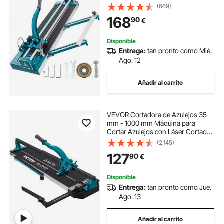
Azulejos Cortadora de Cerámica
(669)
con Láser
168
90
€
Disponible
Entrega:
tan pronto como Mié.
Ago. 12
Añadir al carrito
VEVOR Cortadora de Azulejos 35
mm - 1000 mm Máquina para
Cortar Azulejos con Láser Cortador
de Azulejos Manual Cortadora de
(2,145)
Cerámica con Soporte, Diseño Fácil
127
90
€
de Usar, 123 x 49 x 23 cm
Disponible
Entrega:
tan pronto como Jue.
Ago. 13
Añadir al carrito