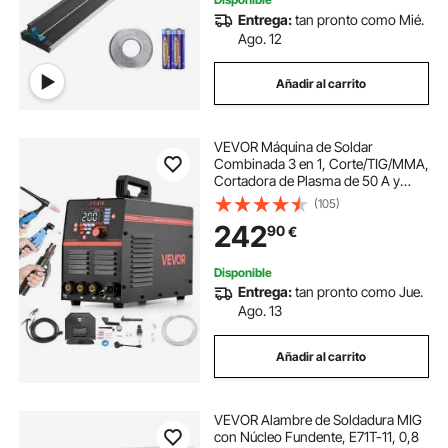
Entrega:
tan pronto como Mié.
Ago. 12
Añadir al carrito
VEVOR Máquina de Soldar
Combinada 3 en 1, Corte/TIG/MMA,
Cortadora de Plasma de 50 A y
Soldadora de Electrodo TIG de 200
(105)
A, Pantalla Digital LED con Función
242
90
€
2T/4T/PA/PT para Bricolaje y
Talleres
Disponible
Entrega:
tan pronto como Jue.
Ago. 13
Añadir al carrito
VEVOR Alambre de Soldadura MIG
con Núcleo Fundente, E71T-11, 0,8