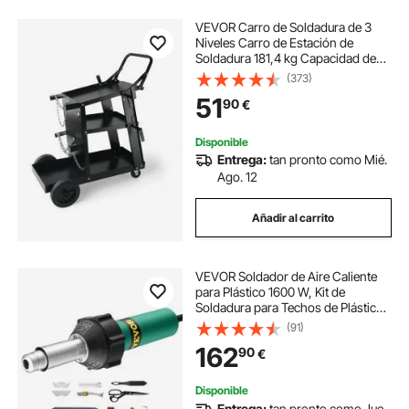
VEVOR Carro de Soldadura de 3
Niveles Carro de Estación de
Soldadura 181,4 kg Capacidad de
Carga Ruedas de 360° Cadenas
(373)
Depósitos de Seguridad Carro de
51
90
€
Soldadura MIG para Taller TIG ARC
MMA Plasma
Disponible
Entrega:
tan pronto como Mié.
Ago. 12
Añadir al carrito
VEVOR Soldador de Aire Caliente
para Plástico 1600 W, Kit de
Soldadura para Techos de Plástico
con 17 Accesorios: Caja de
(91)
Herramientas, Boquilla, Rodillo,
162
90
€
Cuchillas para PP/PE/PVC, 330 x 95
x 56 mm
Disponible
Entrega:
tan pronto como Jue.