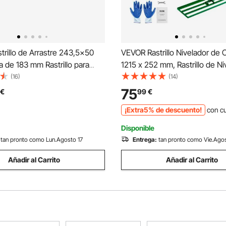
rillo de Arrastre 243,5x50
VEVOR Rastrillo Nivelador de
 de 183 mm Rastrillo para
1215 x 252 mm, Rastrillo de Ni
n de Caminos de Acceso para
de Césped, Mango Largo Ajus
(16)
(14)
Todo Terreno, UTV, Tractores,
Aleación de Aluminio, Guantes
75
€
99
€
edes, Herramienta de
Herramienta para Jardín Pati
¡Extra5% de descuento!
con c
n de Césped
Golf, Verde
Disponible
tan pronto como Lun.Agosto 17
Entrega:
tan pronto como Vie.Ago
Añadir al Carrito
Añadir al Carrito