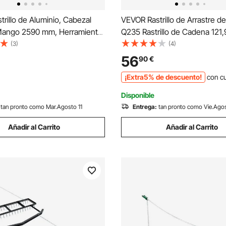
rillo de Aluminio, Cabezal
VEVOR Rastrillo de Arrastre d
ango 2590 mm, Herramienta
Q235 Rastrillo de Cadena 121,
a Jardinería, Aflojamiento de
cm Accesorios para Tractore
(3)
(4)
rdinería, Grava de Estanques y
Nivelar Paisajes Césped Dura
56
90
€
el Césped de Playa, 34
Caminos de Grava, Granjas, Ja
¡Extra5% de descuento!
con c
Negro
Disponible
tan pronto como Mar.Agosto 11
Entrega:
tan pronto como Vie.Ago
Añadir al Carrito
Añadir al Carrito