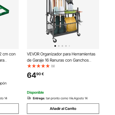
22 cm con
VEVOR Organizador para Herramientas
ara
de Garaje 16 Ranuras con Ganchos
ceso para
Soporte para Herramientas de Jardín de
(9)
 Tractores,
Metal con Ruedas para Organización de
64
90
€
de
Herramientas, Rastrillos, Escobas de
upón
Mango Largo
Disponible
sto 14
Entrega:
tan pronto como Vie.Agosto 14
Añadir al Carrito