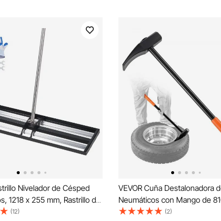
rillo Nivelador de Césped
VEVOR Cuña Destalonadora d
os, 1218 x 255 mm, Rastrillo de
Neumáticos con Mango de 8
n de Césped, Mango Ajustable,
Martillo Destalonador de Neu
(12)
(2)