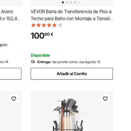
e Acero
VEVOR Barra de Transferencia de Piso a
9 x 152,4
Techo para Baño con Montaje a Tensión
s UTV para
y Mango Curvo Antideslizante, con
(1)
dero para
Capacidad de 136 kg para Personas
100
90
€
rdines,
Mayores, para Techos de 2140 - 3050
upón
mm, Blanco
Disponible
sto 14
Entrega:
tan pronto como Jue.Agosto 13
Añadir al Carrito