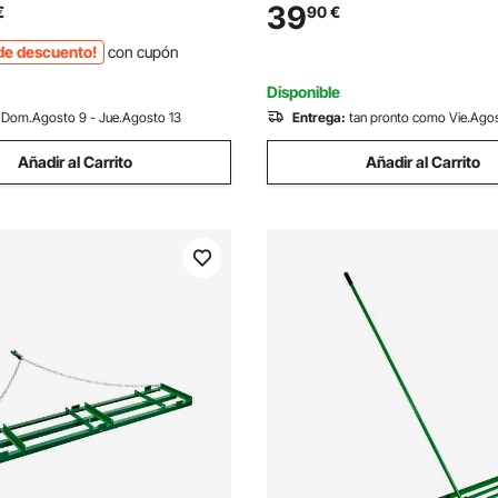
 Accesorios, Acero al
con Forma de Pico de Pato, C
39
€
90
€
ara Arena Tierra de Jardín
Hierro Fundido para Autobuse
de descuento!
con cupón
Golf
Camiones, Coches, UTV, Trac
Disponible
Dom.Agosto 9 - Jue.Agosto 13
Entrega:
tan pronto como Vie.Ago
Añadir al Carrito
Añadir al Carrito