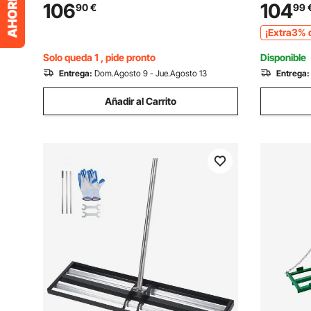
6 Cuchillas de Acero Inoxidable, Mango
con Kit de
106
104
90
€
99
de Longitud Ajustable, Eliminación de
Carbono, p
¡Extra3% 
Malezas para Lago
Campo de 
Solo queda 1 , pide pronto
Disponible
Entrega:
Dom.Agosto 9 - Jue.Agosto 13
Entrega:
Añadir al Carrito