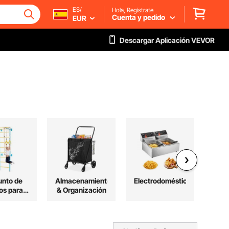
ES/
Hola, Regístrate
Cuenta y pedido
EUR
Descargar Aplicación VEVOR
unto de
Almacenamiento
Electrodomésticos
P
os para
& Organización
 Infantil