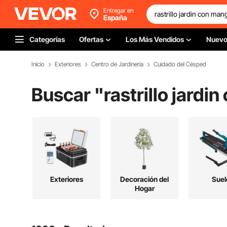
Entregar en
España
Categorías
Ofertas
Los Más Vendidos
Nuev
Inicio
Exteriores
Centro de Jardinería
Cuidado del Césped
Buscar "
rastrillo jardi
Exteriores
Decoración del
Suel
Hogar