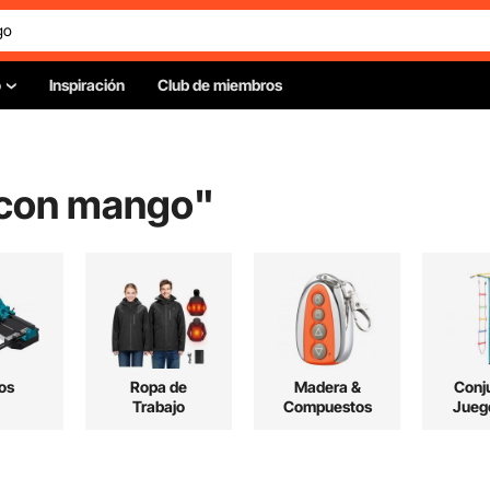
o
Inspiración
Club de miembros
n con mango
"
os
Ropa de
Madera &
Conj
Trabajo
Compuestos
Jueg
Parque