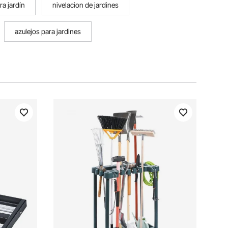
ra jardín
nivelacion de jardines
azulejos para jardines