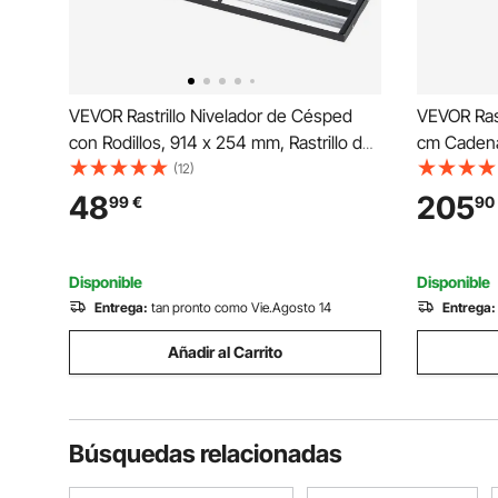
VEVOR Rastrillo Nivelador de Césped
VEVOR Rast
con Rodillos, 914 x 254 mm, Rastrillo de
cm Cadena
Nivelación de Césped, Mango Giratorio,
Nivelació
(12)
Accesorios Incluidos, Acero,
Vehículos 
48
205
99
€
90
Herramienta para Arena Tierra de Jardín
Cortacésp
Campo de Golf
Nivelació
Disponible
Disponible
Entrega:
tan pronto como Vie.Agosto 14
Entrega:
Añadir al Carrito
Búsquedas relacionadas