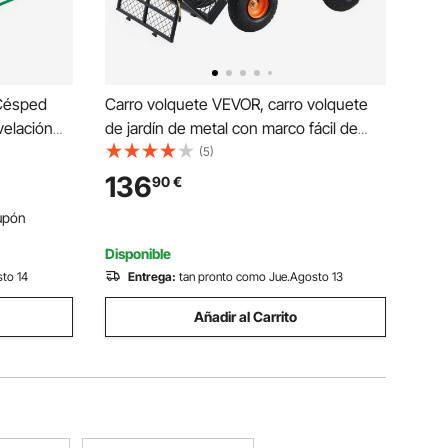
 Césped
Carro volquete VEVOR, carro volquete
velación
de jardín de metal con marco fácil de
table,
montar, carro volquete con mango
(5)
 Incluidos,
convertible 2 en 1, carretilla utilitaria de
136
90
€
o Campo de
880 libras de capacidad, neumáticos de
upón
10 pulgadas
Disponible
sto 14
Entrega:
tan pronto como Jue.Agosto 13
Añadir al Carrito