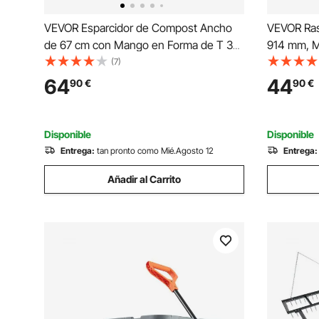
VEVOR Esparcidor de Compost Ancho
VEVOR Rast
de 67 cm con Mango en Forma de T 3
914 mm, M
Niveles de Altura Esparcidor de Turba
Grande par
(7)
de Acero con Recubrimiento en Polvo
Tierra, Ja
64
44
90
€
90
€
Resistente para Jardín, Césped, Terreno
Cuidado d
Agrícola, Negro
Dientes
Disponible
Disponible
Entrega:
tan pronto como Mié.Agosto 12
Entrega:
Añadir al Carrito