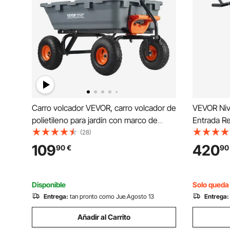
Carro volcador VEVOR, carro volcador de
VEVOR Niv
polietileno para jardín con marco de
Entrada Re
acero fácil de montar, carro volquete
Cadena, Ra
(28)
con mango convertible 2 en 1, carretilla
Resistent
109
420
90
€
90
utilitaria de 800 libras de capacidad,
Tractores,
neumáticos de 10 pulgadas
Nivelació
Disponible
Solo queda 
Entrega:
tan pronto como Jue.Agosto 13
Entrega:
Añadir al Carrito