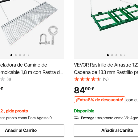
eladora de Camino de
VEVOR Rastrillo de Arrastre 1
molcable 1,8 m con Rastra de
Cadena de 183 mm Rastrillo p
strillo Nivelador de Césped
Nivelación de Caminos de Ac
(4)
(16)
e, Compatible con ATV, UTV,
Vehículos Todo Terreno, UTV,
84
€
90
€
 para Caminos de Grava,
Cortacéspedes, Herramienta 
¡Extra8% de descuento!
con c
n de Campos
Nivelación de Césped
2 , pide pronto
Disponible
tan pronto como Dom.Agosto 9
Entrega:
tan pronto como Vie.Ago
Añadir al Carrito
Añadir al Carrito