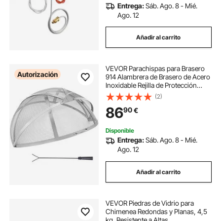
Entrega:
Sáb. Ago. 8 - Mié.
Ago. 12
Añadir al carrito
VEVOR Parachispas para Brasero
Autorización
914 Alambrera de Brasero de Acero
Inoxidable Rejilla de Protección
contra Chispas de Fuego Protector
(2)
de Chispas de Apertura Fácil con
86
90
€
Accesorios para Hogueras, Jardín
Disponible
Entrega:
Sáb. Ago. 8 - Mié.
Ago. 12
Añadir al carrito
VEVOR Piedras de Vidrio para
Chimenea Redondas y Planas, 4,5
kg, Resistente a Altas