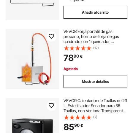
Añadir al carrito
VEVOR Forja portátil de gas
propano, horno de forja de gas
cuadrado con 1 quemador,
temperatura máxima 1427 ℃,
(12)
herramientas y equipo de forja de
78
90
€
gas de acero inoxidable, para
cuchilleros herradores herreros
Agotado
Mostrar detalles
VEVOR Calentador de Toallas de 23
L, Esterilizador Secador para 36
Toallas, con Ventana Transparente,
Clip y Rejillas, Versátil para Spa,
(7)
Barbería, Manicura, Masajes, Salón
85
90
€
de Belleza, Negro