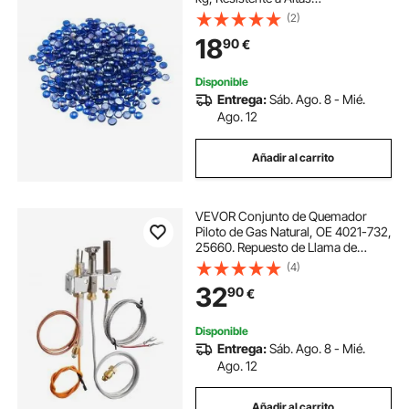
Temperaturas, Cuentas de Vidrio
(2)
Reflectantes, sin Humo, 19,05 mm,
18
90
€
para Paisajismo de Mesa de Fogón,
Azul Cobalto
Disponible
Entrega:
Sáb. Ago. 8 - Mié.
Ago. 12
Añadir al carrito
VEVOR Conjunto de Quemador
Piloto de Gas Natural, OE 4021-732,
25660. Repuesto de Llama de
Encendido de Gas para Chimenea
(4)
con Tubo de Encendido, Termopar,
32
90
€
Termopila y Cables, para Heatilator
Disponible
Entrega:
Sáb. Ago. 8 - Mié.
Ago. 12
Añadir al carrito