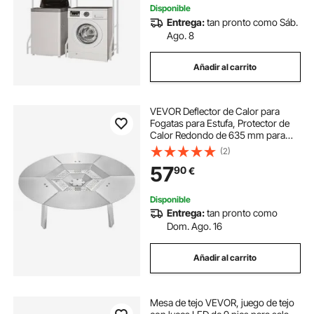
Disponible
Entrega:
tan pronto como Sáb.
Ago. 8
Añadir al carrito
VEVOR Deflector de Calor para
Fogatas para Estufa, Protector de
Calor Redondo de 635 mm para
Fogatas de Leña, Acero Inoxidable
(2)
304, Cubierta de Quemador
57
90
€
Desmontable, Accesorios de
Camping, Plata
Disponible
Entrega:
tan pronto como
Dom. Ago. 16
Añadir al carrito
Mesa de tejo VEVOR, juego de tejo