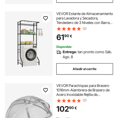
VEVOR Estante de Almacenamiento
para Lavadora y Secadora,
Tendedero de 3 Niveles con Barra y
Ganchos, Estantes Ajustables de
(2)
una Sola fila para Lavadora, Ahorra
61
90
€
Espacio para Lavadero, Negro
Disponible
Entrega:
tan pronto como Sáb.
Ago. 8
Añadir al carrito
VEVOR Parachispas para Brasero
1016mm Alambrera de Brasero de
Acero Inoxidable Rejilla de
Protección contra Chispas de
(2)
Fuego Protector de Chispas de
102
90
€
Apertura Fácil con Accesorios para
Hogueras, Jardín