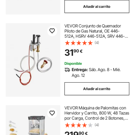
Añadir al carrito
VEVOR Conjunto de Quemador
Piloto de Gas Natural, OE 446-
512A, HSRV 446-512A, SRV 446-
512A, para Chimenea, Compatible
(4)
con los Modelos Heat & Glo,
31
90
€
Heatilator, Lennox y Regency, 160 x
120 x 40 mm
Disponible
Entrega:
Sáb. Ago. 8 - Mié.
Ago. 12
Añadir al carrito
VEVOR Máquina de Palomitas con
Hervidor y Carrito, 800 W, 48 Tazas
por Carga, Control de 2 Botones,
Pared de Vidrio, Puerta de
(4)
Policarbonato, 1 Cucharada y 3
219
90
€
Cucharas, por Estilo Teatral, Negro