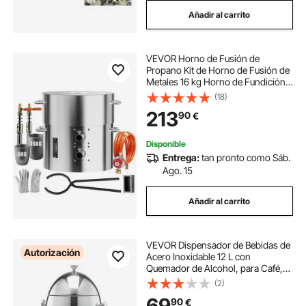
Añadir al carrito
VEVOR Horno de Fusión de
Propano Kit de Horno de Fusión de
Metales 16 kg Horno de Fundición
de Doble Quemador para Hogar
(18)
con Crisoles y Pinzas, para
213
90
€
Reciclaje de Aluminio, Cobre, Plata,
Oro
Disponible
Entrega:
tan pronto como Sáb.
Ago. 15
Añadir al carrito
VEVOR Dispensador de Bebidas de
Autorización
Acero Inoxidable 12 L con
Quemador de Alcohol, para Café,
Té y Agua Caliente, con Grifo para
(2)
Hielo, Ideal para Restaurantes,
69
90
€
Hoteles y Fiestas, 280 x 280 x 520