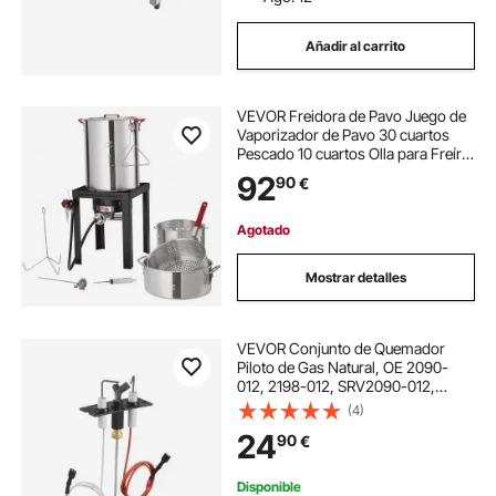
Añadir al carrito
VEVOR Freidora de Pavo Juego de
Vaporizador de Pavo 30 cuartos
Pescado 10 cuartos Olla para Freír
de Aluminio para Exterior Hervidor
92
90
€
de Gas Propano con Quemador
54.000 BTU con Cestas Rejilla
Perforada
Agotado
Mostrar detalles
VEVOR Conjunto de Quemador
Piloto de Gas Natural, OE 2090-
012, 2198-012, SRV2090-012,
Repuesto a Encendido de Gas
(4)
Natural, para Heatilator, Heat & Glo,
24
90
€
Quadra-Fire, Outdoor Lifestyles y
Majestic
Disponible