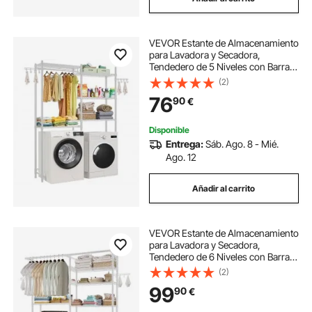
VEVOR Estante de Almacenamiento
para Lavadora y Secadora,
Tendedero de 5 Niveles con Barra y
Ganchos, Estantes Ajustables de
(2)
dos Filas para Lavadora, Ahorra
76
90
€
Espacio para Lavadero, Color
Blanco
Disponible
Entrega:
Sáb. Ago. 8 - Mié.
Ago. 12
Añadir al carrito
VEVOR Estante de Almacenamiento
para Lavadora y Secadora,
Tendedero de 6 Niveles con Barra y
Ganchos, Estantes Ajustables de
(2)
dos Filas para Lavadora, Ahorra
99
90
€
Espacio para Lavadero, Color
Blanco