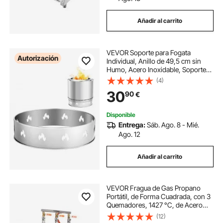
Añadir al carrito
VEVOR Soporte para Fogata
Autorización
Individual, Anillo de 49,5 cm sin
Humo, Acero Inoxidable, Soporte
Portátil para Acampar al Aire Libre,
(4)
Herramientas para Chimenea,
30
90
€
Carga de 60 kg, φ 408 x 99 mm,
Plata
Disponible
Entrega:
Sáb. Ago. 8 - Mié.
Ago. 12
Añadir al carrito
VEVOR Fragua de Gas Propano
Portátil, de Forma Cuadrada, con 3
Quemadores, 1427 °C, de Acero
Inoxidable 201 Resistente a la
(12)
Corrosión, Horno de Fusión para