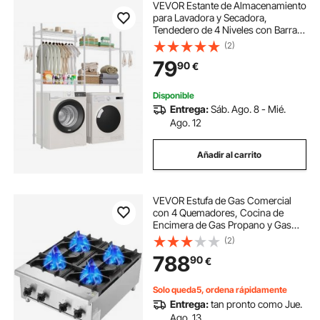
VEVOR Estante de Almacenamiento
para Lavadora y Secadora,
Tendedero de 4 Niveles con Barra y
Ganchos, Estantes Ajustables de
(2)
dos Filas para Lavadora, Ahorra
79
90
€
Espacio para Lavadero, Color
Blanco
Disponible
Entrega:
Sáb. Ago. 8 - Mié.
Ago. 12
Añadir al carrito
VEVOR Estufa de Gas Comercial
con 4 Quemadores, Cocina de
Encimera de Gas Propano y Gas
Natural, Placa Calefactora de Gas
(2)
de Acero Inoxidable, para
788
90
€
Restaurante, 28 kW, 610 x 775 x
335 mm, Plata
Solo queda5, ordena rápidamente
Entrega:
tan pronto como Jue.
Ago. 13