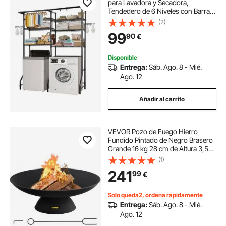
para Lavadora y Secadora,
Tendedero de 6 Niveles con Barra y
Ganchos, Estantes Ajustables de
(2)
dos Filas para Lavadora, Ahorra
99
90
€
Espacio para Lavadero, Color
Negro
Disponible
Entrega:
Sáb. Ago. 8 - Mié.
Ago. 12
Añadir al carrito
VEVOR Pozo de Fuego Hierro
Fundido Pintado de Negro Brasero
Grande 16 kg 28 cm de Altura 3,5
mm de Grosor Cuenco para
(1)
Fogatas al Aire Libre para jardines,
241
99
€
patios, parques, patios traseros,
porches
Solo queda2, ordena rápidamente
Entrega:
Sáb. Ago. 8 - Mié.
Ago. 12