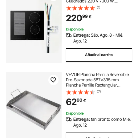
Cuadrados 220 V 7000 W,
Empotrable, 59 x 52 cm, Apagado
(1)
Automático con Temporizador, 9
220
99
€
Niveles de Potencia, Pantalla Táctil
LED, Bloqueo Infantil
Disponible
Entrega:
Sáb. Ago. 8 - Mié.
Ago. 12
Añadir al carrito
VEVOR Plancha Parrilla Reversible
Pre-Sazonada 587x395 mm
Plancha Parrilla Rectangular
Plancha de Cocción Antiadherente
(7)
de Hierro Fundido Espesor 2 mm
62
90
€
para Cocina de Gas 2 Quemadores
Barbacoa
Disponible
Entrega:
tan pronto como Mié.
Ago. 12