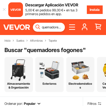
Descargar Aplicación VEVOR
Instala
5
,00
€
en pedidos
99
,00
€
+ en tus 3
primeros pedidos en app.
Inicio
Suelos
Alfombras
Tapete
Buscar "
quemadores fogones
"
Almacenamiento
Exteriores
Electrodoméstico
Ca
& Organización
s
Ve
Re
Ordenar por:
Popular
Filtros