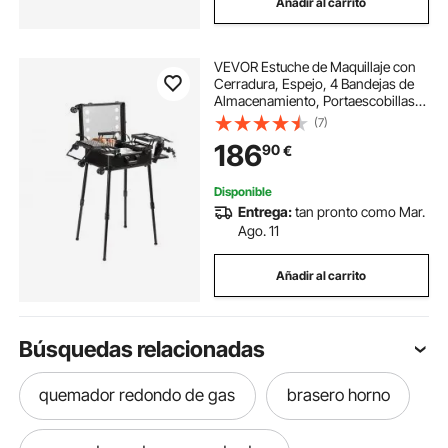
Añadir al carrito
VEVOR Estuche de Maquillaje con
Cerradura, Espejo, 4 Bandejas de
Almacenamiento, Portaescobillas,
Caja de Almacenamiento de
(7)
Cosméticos con Ruedas Giratorias
186
90
€
de 360° en Soporte para Estudio de
Artista
Disponible
Entrega:
tan pronto como Mar.
Ago. 11
Añadir al carrito
Búsquedas relacionadas
quemador redondo de gas
brasero horno