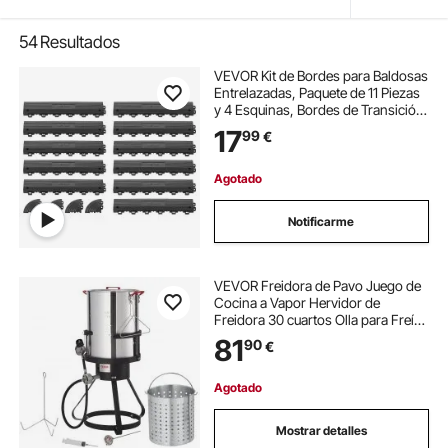
54
Resultados
VEVOR Kit de Bordes para Baldosas
Entrelazadas, Paquete de 11 Piezas
y 4 Esquinas, Bordes de Transición
para Azulejos de Drenaje para Suelo
17
99
€
de Garaje, Polipropileno, para
Terraza Taller Piscina, Negro
Agotado
Notificarme
VEVOR Freidora de Pavo Juego de
Cocina a Vapor Hervidor de
Freidora 30 cuartos Olla para Freír
de Aluminio para Exterior Hervidor
81
90
€
de Gas Propano con Quemador
54.000 BTU con Cesta, Rejilla
Perforada
Agotado
Mostrar detalles