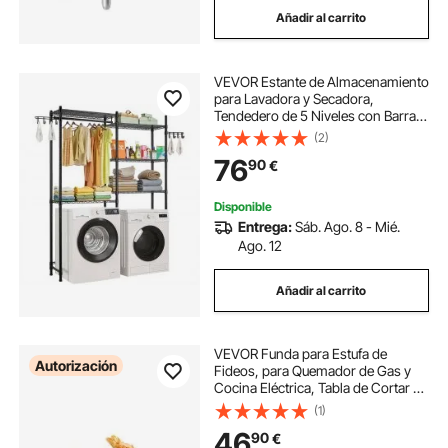
Añadir al carrito
VEVOR Estante de Almacenamiento
para Lavadora y Secadora,
Tendedero de 5 Niveles con Barra y
Ganchos, Estantes Ajustables de
(2)
dos Filas para Lavadora, Ahorra
76
90
€
Espacio para Lavadero, Color
Negro
Disponible
Entrega:
Sáb. Ago. 8 - Mié.
Ago. 12
Añadir al carrito
VEVOR Funda para Estufa de
Autorización
Fideos, para Quemador de Gas y
Cocina Eléctrica, Tabla de Cortar de
Madera de Bambú con Ranuras
(1)
para Jugos, para Encimera y
46
90
€
Fregadero de Cocina RV, Natural,