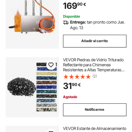
169
90
€
Forja de Metales, 510 x 190 x 540
mm
Disponible
Entrega:
tan pronto como Jue.
Ago. 13
Añadir al carrito
VEVOR Piedras de Vidrio Triturado
Reflectante para Chimenea
Resistentes a Altas Temperaturas
600 ℃, 9 kg, 12,7 mm, sin Humo,
(2)
Color Negro, Ideales para Mesa de
31
90
€
Fogón, Fogatas, Chimeneas y
Jardines
Agotado
Notificarme
VEVOR Estante de Almacenamiento