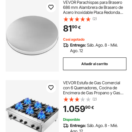
VEVOR Parachispas para Brasero
686 mm Alambrera de Brasero de
Acero Inoxidable Placa Redonda
Rejilla de Protección contra Chispas
(2)
de Fuego Apertura Fácil con
81
90
€
Accesorios para Hogueras, Jardín,
Patio
Casi agotado
Entrega:
Sáb. Ago. 8 - Mié.
Ago. 12
Añadir al carrito
VEVOR Estufa de Gas Comercial
con 6 Quemadores, Cocina de
Encimera de Gas Propano y Gas
Natural, Placa Calefactora de Gas
(2)
de Acero Inoxidable, para
1.059
90
€
Restaurantes, 42 kW, 915 x 775 x
335 mm, Plata
Disponible
Entrega:
Sáb. Ago. 8 - Mié.
Ago. 12