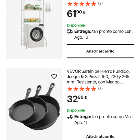
Ganchos, Estantes Ajustables de
(2)
quemador de jardin
una Sola fila para Lavadora, Ahorra
61
90
€
Espacio para Lavadero, Blanco
quemadores de gas para barbacoa
Disponible
Entrega:
tan pronto como Lun.
Ago. 10
quemador de gas para barbacoa
Añadir al carrito
quemador portátil
VEVOR Sartén de Hierro Fundido,
Juego de 3 Piezas 160, 220 y 265
mm, Resistente, con Mango
Resistente al Calor, Precurada, para
(8)
Estufas de Gas, Placas Eléctricas y
32
90
€
Quemadores de Inducción, Negro
Disponible
Entrega:
tan pronto como Mar.
Ago. 11
Añadir al carrito