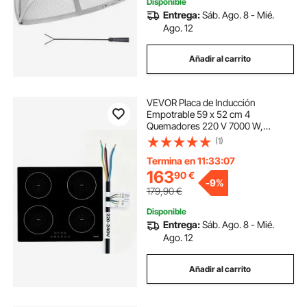
Disponible
Entrega:
Sáb. Ago. 8 - Mié.
Ago. 12
Añadir al carrito
VEVOR Placa de Inducción
Empotrable 59 x 52 cm 4
Quemadores 220 V 7000 W,
Apagado Automático con
(1)
Temporizador, Con 9 Niveles de
Potencia, Con Pantalla Táctil LED,
Termina en 11:33:06
Con Bloqueo Infantil, Para Cocina
163
90
€
-
9%
179,90
€
Disponible
Entrega:
Sáb. Ago. 8 - Mié.
Ago. 12
Añadir al carrito