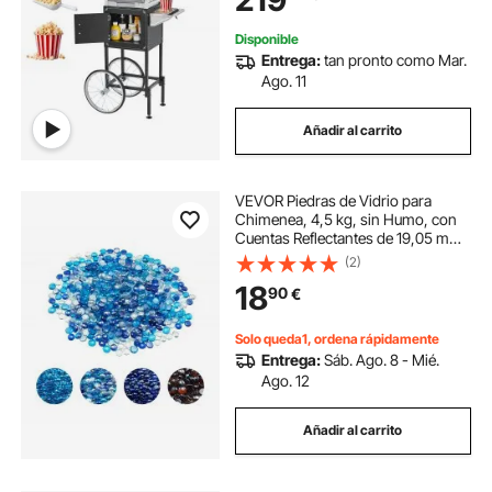
Disponible
Entrega:
tan pronto como Mar.
Ago. 11
Añadir al carrito
VEVOR Piedras de Vidrio para
Chimenea, 4,5 kg, sin Humo, con
Cuentas Reflectantes de 19,05 mm,
para Mesa de Fogata, Diseño de
(2)
Piedra de Alto Brillo, Azul Cobalto,
18
90
€
Azul Caribeño y Transparente
Solo queda1, ordena rápidamente
Entrega:
Sáb. Ago. 8 - Mié.
Ago. 12
Añadir al carrito