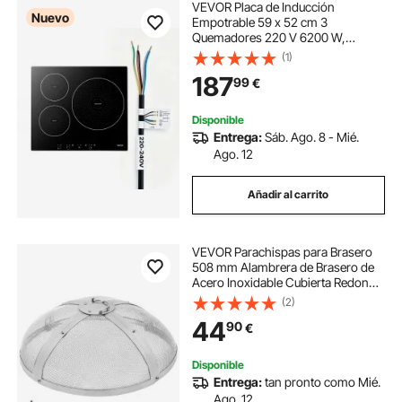
VEVOR Placa de Inducción
Nuevo
Empotrable 59 x 52 cm 3
Quemadores 220 V 6200 W,
Apagado Automático con
(1)
Temporizador, Con 9 Niveles de
187
99
€
Potencia, Con Pantalla Táctil LED,
Con Bloqueo Infantil, Para Cocina
Disponible
Entrega:
Sáb. Ago. 8 - Mié.
Ago. 12
Añadir al carrito
VEVOR Parachispas para Brasero
508 mm Alambrera de Brasero de
Acero Inoxidable Cubierta Redonda
Rejilla de Protección contra Chispas
(2)
de Fuego Apertura Fácil con
44
90
€
Accesorios para Hogueras, Jardín,
Patio
Disponible
Entrega:
tan pronto como Mié.
Ago. 12