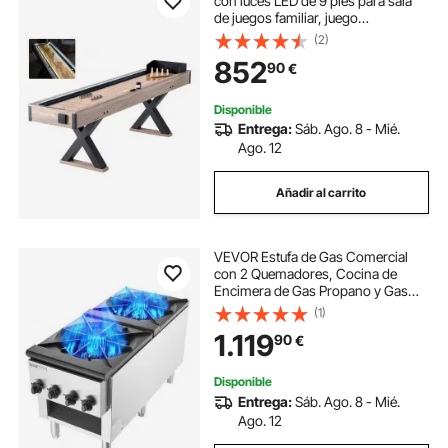
con luces LED de 9 pies para sala
de juegos familiar, juego
combinado de tejo y bolos 2 en 1,
(2)
con campo de juego resistente a
852
90
€
rayones, patas, 8 discos, juego de
bolos, cera, cepillo
Disponible
Entrega:
Sáb. Ago. 8 - Mié.
Ago. 12
Añadir al carrito
VEVOR Estufa de Gas Comercial
con 2 Quemadores, Cocina de
Encimera de Gas Propano y Gas
Natural, Placa Calefactora de Gas
(1)
de Acero Inoxidable, para
1.119
90
€
Restaurante, 52 kW, 460 x 1170 x
610 mm, Plata
Disponible
Entrega:
Sáb. Ago. 8 - Mié.
Ago. 12