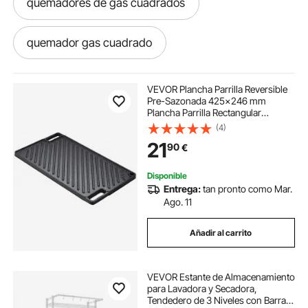
quemadores de gas cuadrados
quemador gas cuadrado
quemadores portatiles
VEVOR Plancha Parrilla Reversible
Pre-Sazonada 425x246 mm
Plancha Parrilla Rectangular
protector de viento de cristal para quemador
Plancha de Cocción Antiadherente
(4)
de Hierro Fundido Espesor 3,3 mm
21
90
€
para Cocina de Gas 2 Quemadores
Barbacoa
quemadores de barbacoa de gas
Disponible
Entrega:
tan pronto como Mar.
quemador doble
quemador gas camping
Ago. 11
Añadir al carrito
horno templado
VEVOR Estante de Almacenamiento
quemador brasero exterior
para Lavadora y Secadora,
Tendedero de 3 Niveles con Barra y