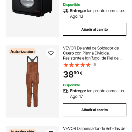
Disponible
Entrega:
tan pronto como Jue.
Ago. 13
Añadir al carrito
VEVOR Delantal de Soldador de
Autorización
Cuero con Pierna Dividida,
Resistente e Ignífugo, de Piel de
Vacuno, para Hombre y Mujer, con
(1)
3 Bolsillos, Ideal para Carpintería,
38
90
€
Jardinería y Herrería, Talla L
Disponible
Entrega:
tan pronto como Lun.
Ago. 17
Añadir al carrito
VEVOR Dispensador de Bebidas de
Autorización