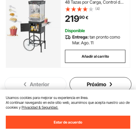
48 Tazas por Carga, Control de
2 Botones, Pared de Vidrio,
(4)
Puerta de Policarbonato, 1
219
90
€
Cucharada y 3 Cucharas, por
Estilo Teatral, Negro
Disponible
Entrega:
tan pronto como
Mar. Ago. 11
Añadir al carrito
Anterior
Próximo
Usamos cookies para mejorar su experiencia en línea.
Al continuar navegando en este sitio web, asumimos que acepta nuestro uso de
cookies y
Privacidad & Seguridad.
También te puede interesar
Nuevo
Nuevo
Estar de acuerdo