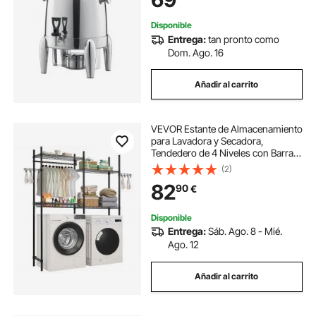
mm
Disponible
Entrega:
tan pronto como
Dom. Ago. 16
Añadir al carrito
VEVOR Estante de Almacenamiento
para Lavadora y Secadora,
Tendedero de 4 Niveles con Barra y
Ganchos, Estantes Ajustables de
(2)
dos Filas para Lavadora, Ahorra
82
90
€
Espacio para Lavadero, Color
Negro
Disponible
Entrega:
Sáb. Ago. 8 - Mié.
Ago. 12
Añadir al carrito