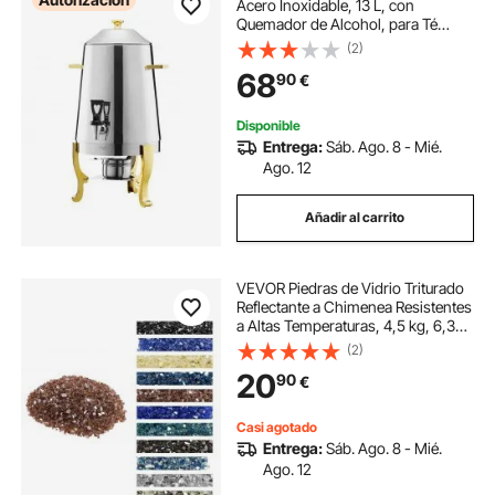
Acero Inoxidable, 13 L, con
Quemador de Alcohol, para Té
Helado, Jugo o Agua, Ideal para
(2)
Restaurantes, Hoteles y Fiestas,
68
90
€
Fácil de Limpiar, 290 x 290 x 530
mm
Disponible
Entrega:
Sáb. Ago. 8 - Mié.
Ago. 12
Añadir al carrito
VEVOR Piedras de Vidrio Triturado
Reflectante a Chimenea Resistentes
a Altas Temperaturas, 4,5 kg, 6,35
mm, sin Humo, a Paisajismo de
(2)
Piedra de Alto Brillo para Mesas de
20
90
€
Fogata, Rojo Marrón Cobre
Casi agotado
Entrega:
Sáb. Ago. 8 - Mié.
Ago. 12