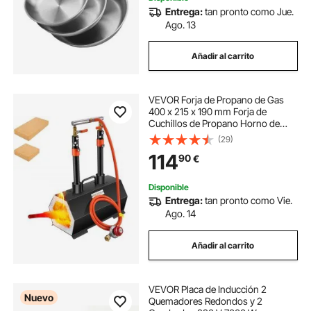
Entrega:
tan pronto como Jue.
Ago. 13
Añadir al carrito
VEVOR Forja de Propano de Gas
400 x 215 x 190 mm Forja de
Cuchillos de Propano Horno de
Forja Hexágono con 2
(29)
Quemadores, Alta Compatibilidad,
114
90
€
Impresionante Aislamiento y
Protección para Herreros
Disponible
Entrega:
tan pronto como Vie.
Ago. 14
Añadir al carrito
VEVOR Placa de Inducción 2
Nuevo
Quemadores Redondos y 2