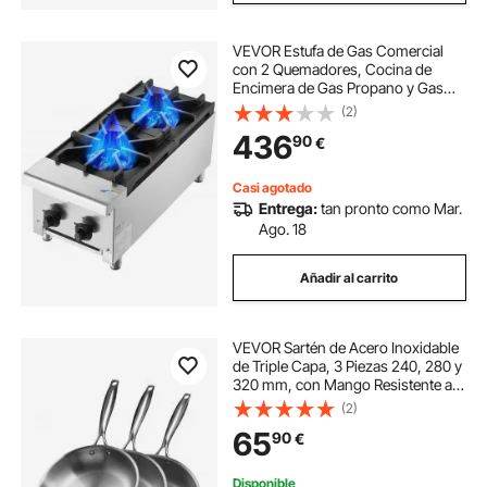
VEVOR Estufa de Gas Comercial
con 2 Quemadores, Cocina de
Encimera de Gas Propano y Gas
Natural, Placa Calefactora de Gas
(2)
de Acero Inoxidable, para
436
90
€
Restaurante, 14 kW, 305 x 770 x
335 mm, 28000 BTU
Casi agotado
Entrega:
tan pronto como Mar.
Ago. 18
Añadir al carrito
VEVOR Sartén de Acero Inoxidable
de Triple Capa, 3 Piezas 240, 280 y
320 mm, con Mango Resistente al
Calor, Apta para Estufas de Gas,
(2)
Placas Eléctricas y Quemadores de
65
90
€
Inducción, Color Plateado
Disponible