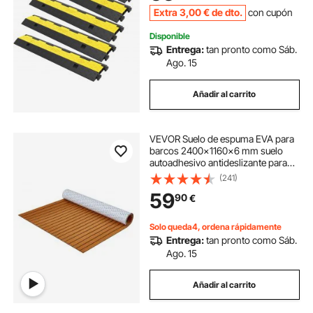
Cables Negro y Amarillo
Extra
3
,00
€
de dto.
con cupón
Disponible
Entrega:
tan pronto como Sáb.
Ago. 15
Añadir al carrito
VEVOR Suelo de espuma EVA para
barcos 2400x1160x6 mm suelo
autoadhesivo antideslizante para
terrazas 27840 centímetros
(241)
cuadrados alfombrilla marina para
59
90
€
barcos, yates, pontones, cubiertas
de kayak
Solo queda4, ordena rápidamente
Entrega:
tan pronto como Sáb.
Ago. 15
Añadir al carrito