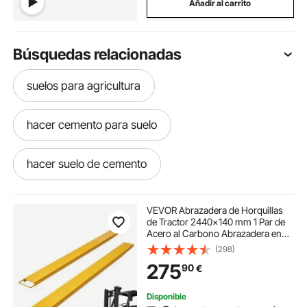
Añadir al carrito
Búsquedas relacionadas
suelos para agricultura
hacer cemento para suelo
hacer suelo de cemento
cemento para suelo
suelos cemento
VEVOR Abrazadera de Horquillas
de Tractor 2440x140 mm 1 Par de
Acero al Carbono Abrazadera en
canaleta pasacables suelo amarillo
Horquillas de Paletas Carga de 1815
(298)
T para Mover y Transportar Cargas
275
90
€
Pesadas y Voluminosas, Amarillo
para limpiar suelos
como limpiar el suelo
Disponible