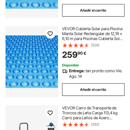
Añadir al carrito
VEVOR Cubierta Solar para Piscina
Manta Solar Rectangular de 12,19 ×
6,10 m para Piscinas Cubierta Solar
para Piscina Enterrada Sobre el
(526)
Suelo Cubiertas Solares de Color
259
90
€
Azul de 16 mil para Piscinas
Disponible
Entrega:
tan pronto como Vie.
Ago. 14
Añadir al carrito
VEVOR Carro de Transporte de
Troncos de Leña Carga 113,4 kg
Carro para Leños de Acero
67x52x110 cm Almacenamiento de
(292)
Leños con Ruedas de PU Cubierta