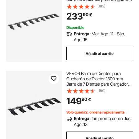
Tractor Compacto Carga de 2000
(189)
kg Atornillada para Excavación
233
90
€
Eficiente del Suelo y Protección del
Cucharón
Disponible
Entrega:
Mar. Ago. 11 - Sáb.
Ago. 15
Añadir al carrito
VEVOR Barra de Dientes para
Cucharón de Tractor 1300 mm
Barra de 7 Dientes para Cargador
Tractor Compacto Carga de 2000
(189)
kg Atornillada para Excavación
149
90
€
Eficiente del Suelo y Protección del
Cucharón
Solo queda2, ordena rápidamente
Entrega:
tan pronto como Jue.
Ago. 13
Añadir al carrito