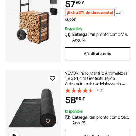
57
90
€
Impermeable Soporte para Leños
para Chimenea, Negro
¡Extra3% de descuento!
con
cupón
Disponible
Entrega:
tan pronto como Vie.
Ago. 14
Añadir al carrito
VEVOR Paño Mantillo Antimalezas
1,8 x 91,4 m Geotextil Tejido
Anticrecimiento de Malezas Bajo
Grava 102 g/m² Paño PP Permeable
(1,811)
Resistente al Desgarro para
58
90
€
Paisajismo, Cubierta del Suelo,
Negro
Disponible
Entrega:
tan pronto como Sáb.
Ago. 15