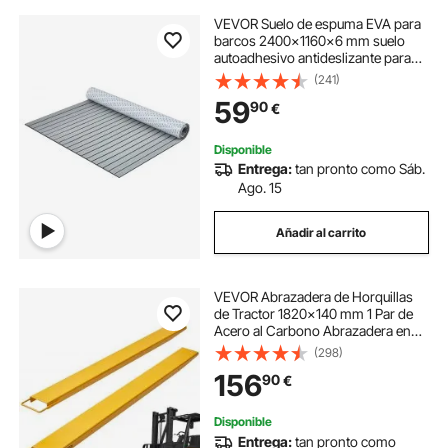
VEVOR Suelo de espuma EVA para
barcos 2400x1160x6 mm suelo
autoadhesivo antideslizante para
terrazas 27840 centímetros
(241)
cuadrados alfombrilla marina para
59
90
€
barcos, yates, pontones, cubiertas
de kayak
Disponible
Entrega:
tan pronto como Sáb.
Ago. 15
Añadir al carrito
VEVOR Abrazadera de Horquillas
de Tractor 1820x140 mm 1 Par de
Acero al Carbono Abrazadera en
Horquillas de Paletas Carga de 1815
(298)
T para Mover y Transportar Cargas
156
90
€
Pesadas y Voluminosas, Amarillo
Disponible
Entrega:
tan pronto como