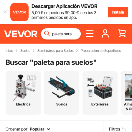
Descargar Aplicación VEVOR
Instala
5
,00
€
en pedidos
99
,00
€
+ en tus 3
primeros pedidos en app.
Inicio
Suelos
Suministros para Suelos
Preparación de Superficies
Buscar "
paleta para suelos
"
Eléctrica
Suelos
Exteriores
Alm
& O
Ordenar por:
Popular
Filtros