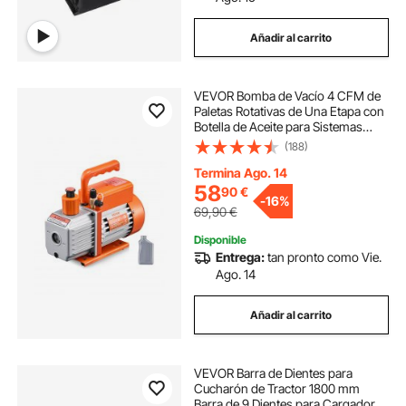
Añadir al carrito
VEVOR Bomba de Vacío 4 CFM de
Paletas Rotativas de Una Etapa con
Botella de Aceite para Sistemas
HVAC, Bomba de Vacío para
(188)
Mantenimiento de Aire
Acondicionado Automotriz,
Termina Ago. 14
Desgasificación de Resina
58
90
€
-
16%
69,90
€
Disponible
Entrega:
tan pronto como Vie.
Ago. 14
Añadir al carrito
VEVOR Barra de Dientes para
Cucharón de Tractor 1800 mm
Barra de 9 Dientes para Cargador