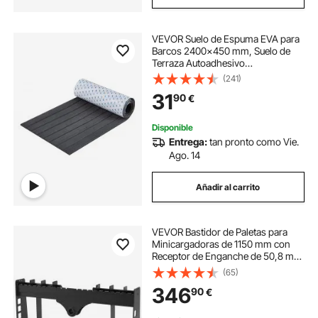
VEVOR Suelo de Espuma EVA para
Barcos 2400x450 mm, Suelo de
Terraza Autoadhesivo
Antideslizante, 10800 cm², Estera
(241)
Marina para Barcos, yates,
31
90
€
pontones, Cubiertas de Kayak
Disponible
Entrega:
tan pronto como Vie.
Ago. 14
Añadir al carrito
VEVOR Bastidor de Paletas para
Minicargadoras de 1150 mm con
Receptor de Enganche de 50,8 mm
y Manguitos de Lanza, Carga 1814
(65)
kg para Cargadores, Tractores,
346
90
€
Montaje de Conexión Rápida, Solo
Bastidor