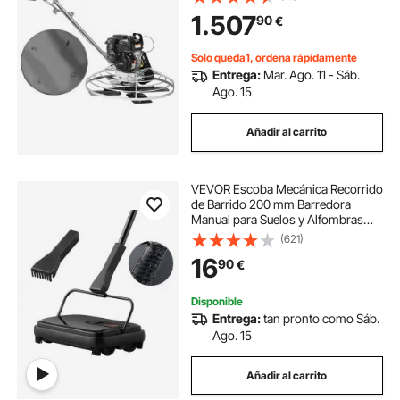
Hoja de Paleta para Superficie de
1.507
90
€
Concreto Lisa, Cemento de
Concreto
Solo queda1, ordena rápidamente
Entrega:
Mar. Ago. 11 - Sáb.
Ago. 15
Añadir al carrito
VEVOR Escoba Mecánica Recorrido
de Barrido 200 mm Barredora
Manual para Suelos y Alfombras
con Cepillos Giratorios Fácil de
(621)
Vaciar Silenciosa Limpiadora de
16
90
€
Suelos Duros y Laminados sin
Electricidad
Disponible
Entrega:
tan pronto como Sáb.
Ago. 15
Añadir al carrito