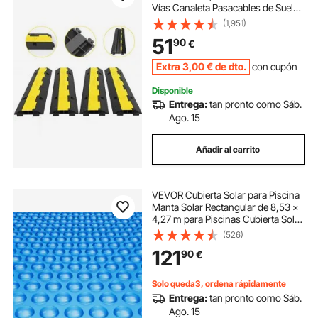
Vías Canaleta Pasacables de Suelo
3,2x3,1cm Protector de Cables de
(1,951)
Caucho y PVC Capacidad de Carga
51
90
€
4,989kg Cubiertas de suelo para
Cables Negro y Amarillo
Extra
3
,00
€
de dto.
con cupón
Disponible
Entrega:
tan pronto como Sáb.
Ago. 15
Añadir al carrito
VEVOR Cubierta Solar para Piscina
Manta Solar Rectangular de 8,53 ×
4,27 m para Piscinas Cubierta Solar
para Piscina Enterrada Sobre el
(526)
Suelo Cubiertas Solares de Color
121
90
€
Azul de 16 mil para Piscin
Solo queda3, ordena rápidamente
Entrega:
tan pronto como Sáb.
Ago. 15