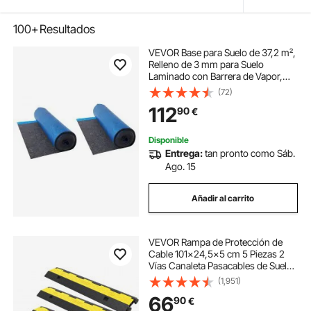
100+
Resultados
VEVOR Base para Suelo de 37,2 m²,
Relleno de 3 mm para Suelo
Laminado con Barrera de Vapor,
Película de Fibra y PE de Alta
(72)
Resistencia, Insonorizante y
112
90
€
Antirruido para Suelos de Vinilo y
Madera
Disponible
Entrega:
tan pronto como Sáb.
Ago. 15
Añadir al carrito
VEVOR Rampa de Protección de
Cable 101x24,5x5 cm 5 Piezas 2
Vías Canaleta Pasacables de Suelo
3,2x3,1cm Protector de Cables
(1,951)
Caucho y PVC Capacidad de Carga
66
90
€
4,989kg Cubiertas de suelo para