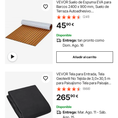
VEVOR Suelo de Espuma EVA para
Barcos 2400 x 900 mm, Suelo de
Terraza Autoadhesivo
Antideslizante, 21.600 cm², Estera
(241)
Marina para Barcos, Yates,
45
90
€
Pontones, Cubiertas de Kayak,
Marrón
Disponible
Entrega:
tan pronto como
Dom. Ago. 16
Añadir al carrito
VEVOR Tela para Entrada, Tela
Geotextil No Tejida de 3,0x30,5 m
para Paisajismo Tela para Paisaje
Tela de Drenaje para Tuberías
(668)
Francesas, Tela para Control de
265
90
€
Malezas para Cobertura del Suelo
Disponible
Entrega:
Mar. Ago. 11 - Sáb.
Ago. 15