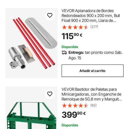
VEVOR Aplanadora de Bordes
Redondeados 900 x 200 mm, Bull
Float 900 x 200 mm, Llana de
Hormigón de Acero, Llana de Yeso
(277)
de 1,8 m con Anclaje Ajustable
115
90
€
Llana para Suelos Paleta Albañil,
Superficie Lisa
Disponible
Entrega:
tan pronto como Sáb.
Ago. 15
Añadir al carrito
VEVOR Bastidor de Paletas para
Minicargadoras, con Enganche de
Remolque de 50,8 mm y Manguitos
de Lanza, Carga de 1814 kg para
(65)
Cargadora John Deere, Montaje de
399
90
€
Conexión Rápida, Solo Bastidor
Disponible