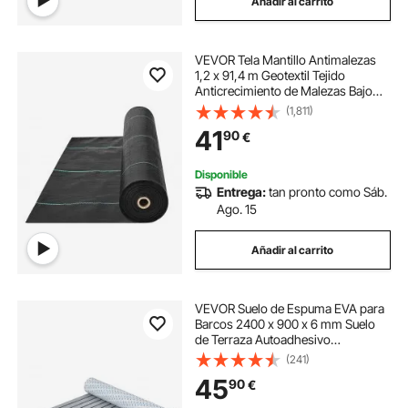
Añadir al carrito
VEVOR Tela Mantillo Antimalezas
1,2 x 91,4 m Geotextil Tejido
Anticrecimiento de Malezas Bajo
Grava 108 g/m² Tejido PP
(1,811)
Permeable Resistente al Desgarro
41
90
€
para Paisajismo, Cubierta del Suelo,
Negro
Disponible
Entrega:
tan pronto como Sáb.
Ago. 15
Añadir al carrito
VEVOR Suelo de Espuma EVA para
Barcos 2400 x 900 x 6 mm Suelo
de Terraza Autoadhesivo
Antideslizante, 21600 cm², Estera
(241)
Marina para Barcos, yates,
45
90
€
pontones, Cubiertas de Kayak