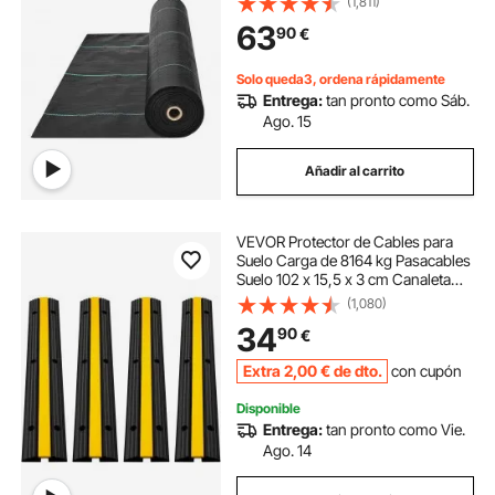
(1,811)
Permeable Resistente al Desgarro
63
90
€
para Paisajismo, Cubierta del Suelo,
Negro
Solo queda3, ordena rápidamente
Entrega:
tan pronto como Sáb.
Ago. 15
Añadir al carrito
VEVOR Protector de Cables para
Suelo Carga de 8164 kg Pasacables
Suelo 102 x 15,5 x 3 cm Canaleta
Cables Suelo el Reductor de
(1,080)
Velocidad para Protección de
34
90
€
Cables Eléctricos
Extra
2
,00
€
de dto.
con cupón
Disponible
Entrega:
tan pronto como Vie.
Ago. 14