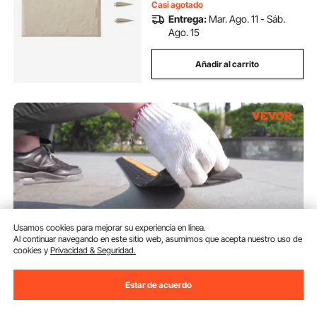
Casi agotado
Entrega:
Mar. Ago. 11 - Sáb.
Ago. 15
Añadir al carrito
Usamos cookies para mejorar su experiencia en línea.
Al continuar navegando en este sitio web, asumimos que acepta nuestro uso de
cookies y
Privacidad & Seguridad.
VEVOR Protector de Cables para
Estar de acuerdo
Suelo Carga de 8164 kg
Pasacables Suelo 102 x 15,5 x 3
cm Canaleta Cables Suelo el