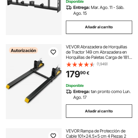
Disponible
Entrega:
Mar. Ago. 11 - Sáb.
Ago. 15
Añadir al carrito
VEVOR Abrazadera de Horquillas
Autorización
de Tractor 149 cm Abrazadera en
Horquillas de Paletas Carga de 1814
kg Barra Estabilizadora Ajustable
(1,949)
Horquilla de Paletas para Carretilla
179
90
€
Elevadora con Pala Cargadora
Disponible
Entrega:
tan pronto como Lun.
Ago. 17
Añadir al carrito
VEVOR Rampa de Protección de
Cable 101x24,5x5 cm 4 Piezas 2