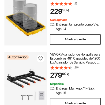
Depósito de 79,5 L, Bandeja
(9)
Antiderrames de HDPE con
229
90
€
Drenaje, Apilable, Uso Industrial y
Almacenamiento de Líquidos
Casi agotado
Entrega:
tan pronto como Vie.
Ago. 14
Añadir al carrito
VEVOR Agarrador de Horquilla para
Autorización
Escombros 48" Capacidad de 1200
kg Agarrador de Servicio Pesado en
Horquillas para Paletas Accesorios
(39)
para Cubo de Carga de Tractor
279
90
€
Compacto para Limpiar Desechos
Disponible
Entrega:
Mar. Ago. 11 - Sáb.
Ago. 15
Añadir al carrito