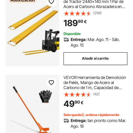
de Tractor 2440x140 mm 1 Par de
Acero al Carbono Abrazadera en
Horquillas de Paletas Carga de 1815
(298)
T para Mover y Transportar Cargas
189
90
€
Pesadas y Voluminosas, Amarillo
Disponible
Entrega:
Mar. Ago. 11 - Sáb.
Ago. 15
Añadir al carrito
VEVOR Herramienta de Demolición
de Palés, Mango de Acero al
Carbono de 1 m, Capacidad de
Peso 907 kg, para Quitar Tarimas
(42)
de Terraza, para Suelos,
49
90
€
Estructuras, Techos, Molduras y
Paneles de Yeso
Solo queda2, ordena rápidamente
Entrega:
tan pronto como Mar.
Ago. 18