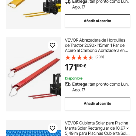
Entrega:
tan pronto como Lun.
estabilizadores de suelos
suelo compacto
Ago. 17
Añadir al carrito
proteger suelo
pasacables para suelo
VEVOR Abrazadera de Horquillas
compactadoras de suelos
de Tractor 2090x115mm 1 Par de
Acero al Carbono Abrazadera en
Horquillas de Paletas Carga 1815T
(298)
como proteger el suelo
con Pasadores para Mover y
171
90
€
Transportar Cargas Pesadas y
Voluminosas, Rojo
suelo baldosas entrelazadas
Disponible
Entrega:
tan pronto como Lun.
Ago. 17
Añadir al carrito
VEVOR Cubierta Solar para Piscina
Manta Solar Rectangular de 10,97 ×
5,49 m para Piscinas Cubierta Solar