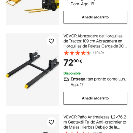
Dom. Ago. 16
Añadir al carrito
VEVOR Abrazadera de Horquillas
de Tractor 109 cm Abrazadera en
Horquillas de Paletas Carga de 907
kg Barra Estabilizadora Ajustable
(1,949)
Horquilla de Paletas para Carretilla
72
90
€
Elevadora con Pala Cargadora
Disponible
Entrega:
tan pronto como Lun.
Ago. 17
Añadir al carrito
VEVOR Paño Antimalezas 1,2x76,2
m Geotextil Tejido Anti-crecimiento
de Malas Hierbas Debajo de la
Grava 170 g/m² Paño de PP