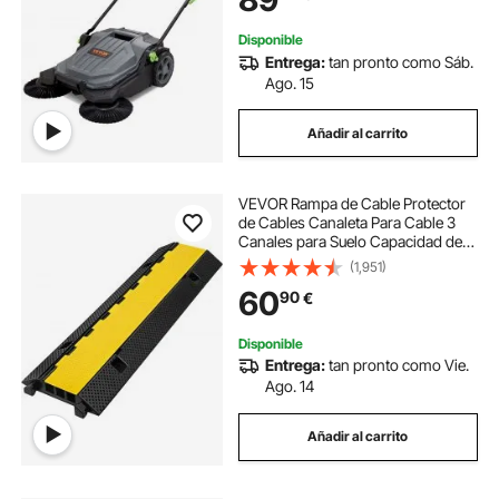
Disponible
Entrega:
tan pronto como Sáb.
Ago. 15
Añadir al carrito
VEVOR Rampa de Cable Protector
de Cables Canaleta Para Cable 3
Canales para Suelo Capacidad de
Cargo10T Pasacables Suelo
(1,951)
Canaleta Cables Suelo 103x30x5,5
60
90
€
cm
Disponible
Entrega:
tan pronto como Vie.
Ago. 14
Añadir al carrito