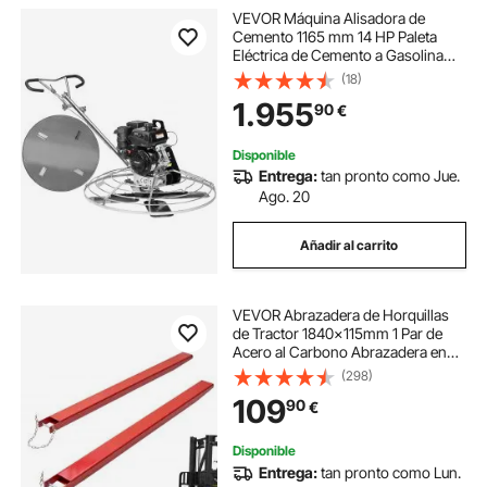
VEVOR Máquina Alisadora de
Cemento 1165 mm 14 HP Paleta
Eléctrica de Cemento a Gasolina
Resistente con Plataforma Flotante
(18)
Hoja de Paleta para Superficie de
1.955
90
€
Concreto Lisa, Cemento de
Concreto
Disponible
Entrega:
tan pronto como Jue.
Ago. 20
Añadir al carrito
VEVOR Abrazadera de Horquillas
de Tractor 1840x115mm 1 Par de
Acero al Carbono Abrazadera en
Horquillas de Paletas Carga 1815T
(298)
con Pasadores para Mover y
109
90
€
Transportar Cargas Pesadas y
Voluminosas, Rojo
Disponible
Entrega:
tan pronto como Lun.