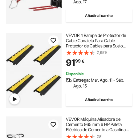
Ago. 17
Añadir al carrito
VEVOR 4 Rampa de Protector de
Cable Canaleta Para Cable
Protector de Cables para Suelo
Capacidad de Carga 20-40
(1,951)
Toneladas Pasacables Suelo
91
99
€
103x25,5x5 cm
Disponible
Entrega:
Mar. Ago. 11 - Sáb.
Ago. 15
Añadir al carrito
VEVOR Máquina Alisadora de
Cemento 965 mm 6 HP Paleta
Eléctrica de Cemento a Gasolina
Resistente con Plataforma Flotante
(18)