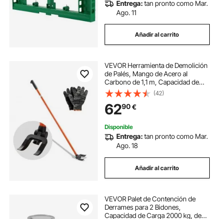
Entrega:
tan pronto como Mar.
Ago. 11
Añadir al carrito
VEVOR Herramienta de Demolición
de Palés, Mango de Acero al
Carbono de 1,1 m, Capacidad de
Peso de 907 kg, Barra Rompedora
(42)
para Suelos, Estructuras, Techos,
62
90
€
Molduras y Paneles de Yeso,
Naranja
Disponible
Entrega:
tan pronto como Mar.
Ago. 18
Añadir al carrito
VEVOR Palet de Contención de
Derrames para 2 Bidones,
Capacidad de Carga 2000 kg, de