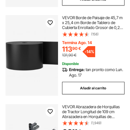
VEVOR Borde de Paisaje de 45,7 m
x 25,4 cm Borde de Tablero de
Cubierta Enrollado Grosor de 0,25
cm Borde Flexible para Paisajismo
(158)
Borde de Patio para Césped,
Jardín, Control de Malas Hierbas,
Termina Ago. 14
Negro
113
90
€
-
14%
131,90
€
Disponible
Entrega:
tan pronto como Lun.
Ago. 17
Añadir al carrito
VEVOR Abrazadera de Horquillas
de Tractor Longitud de 109 cm
Abrazadera en Horquillas de
Paletas Carga de 907 kg Cargador
(1,949)
Frontal de Accesorios para Tractor