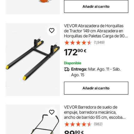
Añadir al carrito
VEVOR Abrazadera de Horquillas
de Tractor 149 cm Abrazadera en
Horquillas de Paletas Carga de 907
kg Barra Estabilizadora Ajustable
(1,949)
Horquilla de Paletas para Carretilla
172
90
€
Elevadora con Pala Cargadora
Disponible
Entrega:
Mar. Ago. 11 - Sáb.
Ago. 15
Añadir al carrito
VEVOR Barredora de suelo de
empuje, barredora mecánica,
ancho de barrido 65 cm, escoba
manual no eléctrica, contenedor de
(982)
residuos de 18,9 L, mango plegable
89
90
€
ajustable en ángulo y altura