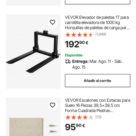
VEVOR Elevador de paletas 1T para
carretilla elevadora de 1000 kg
Horquillas de paletas de carga para
elevación de transpaletas
(1,949)
Horquillas elevadoras de paletas
192
90
€
Todo acero Enganche de 3 puntos
2200L
Disponible
Entrega:
Mar. Ago. 11 - Sáb.
Ago. 15
Añadir al carrito
VEVOR Escalones con Estacas para
Suelo 16 Piezas 39,5x39,5 cm
Forma Cuadrada Piedras
Escalonadas Decorativas
(73)
Resistentes a la Intemperie para
95
90
€
Pasarelas Exteriores, Césped,
Patio, Paisajismo, Beige