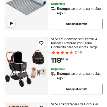
Disponible
Entrega:
tan pronto como Sáb.
Ago. 15
Añadir al carrito
VEVOR Cochecito para Perros 4
Ruedas Giratorias con Freno
Cochecito para Mascotas Carga 30
kg Cochecito para Gatos Soporte
(244)
Extraíble Cesta de Almacenamiento
119
90
€
Cojín para Perros
Pequeños/Medianos, Negro
Disponible
Entrega:
tan pronto como Jue.
Ago. 13
Añadir al carrito
VEVOR Abrazadera de Horquillas
Autorización