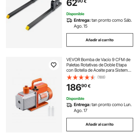
62
90
€
Cargador de Cuchara para
Agricultura Granja
Disponible
Entrega:
tan pronto como Sáb.
Ago. 15
Añadir al carrito
VEVOR Bomba de Vacío 9 CFM de
Paletas Rotativas de Doble Etapa
con Botella de Aceite para Sistemas
HVAC, Bomba de Vacío para
(188)
Mantenimiento de Aire
186
90
€
Acondicionado Automotriz,
Desgasificación de Resina
Disponible
Entrega:
tan pronto como Lun.
Ago. 17
Añadir al carrito