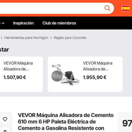
o
Inspiración
Club de miembros
Herramientas para Hormigón
Reglas para Concreto
star
VEVOR Máquina
VEVOR Máquina
Alisadora de
Alisadora de
Cemento 965 mm 6
Cemento 1165 mm
1.507
,90
€
1.955
,90
€
HP Paleta Eléctrica
14 HP Paleta
de Cemento a
Eléctrica de
Gasolina Resistente
Cemento a Gasolina
con Plataforma
Resistente con
Flotante Hoja de
Plataforma Flotante
Paleta para
Hoja de Paleta para
VEVOR Máquina Alisadora de Cemento
Superficie de
Superficie de
9
610 mm 6 HP Paleta Eléctrica de
Concreto Lisa,
Concreto Lisa,
Cemento a Gasolina Resistente con
Cemento de
Cemento de