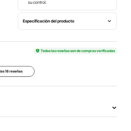
su control.
Especificación del producto
Diámetro
Diámetro
Número
del disco
de llana
de
flotante
± 23
modelo
Todas las reseñas son de compras verificadas
24
pulgadas /
HMR600
pulgadas /
± 585 mm
610 mm
las 18 reseñas
Material
de placa
Material
Material
flotante
principal
de llana
Placa de
Acero
Acero
acero
Q235
65Mn
caliente
de acero
Q345
Ver todas las especificaciones