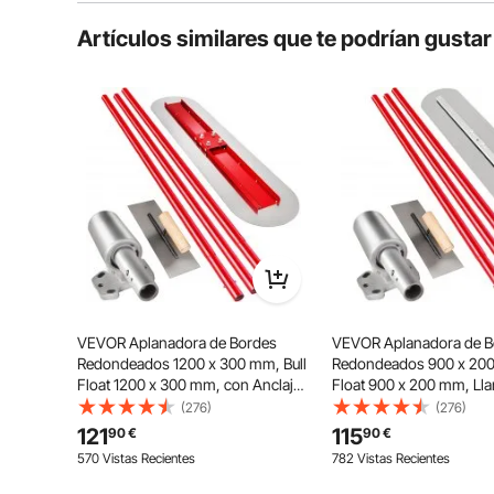
Preguntas típicas sobre productos:
Artículos similares que te podrían gustar
¿Es duradero el producto?
Haz la primera pregunta
VEVOR Aplanadora de Bordes
VEVOR Aplanadora de B
Redondeados 1200 x 300 mm, Bull
Redondeados 900 x 200
Float 1200 x 300 mm, con Anclaje
Float 900 x 200 mm, Lla
Ajustable, Llana para Suelos, Paleta
Hormigón de Acero, Lla
(276)
(276)
Albañil
de 1,8 m con Anclaje Aju
121
115
90
€
90
€
Llana para Suelos Paleta 
570 Vistas Recientes
782 Vistas Recientes
Superficie Lisa