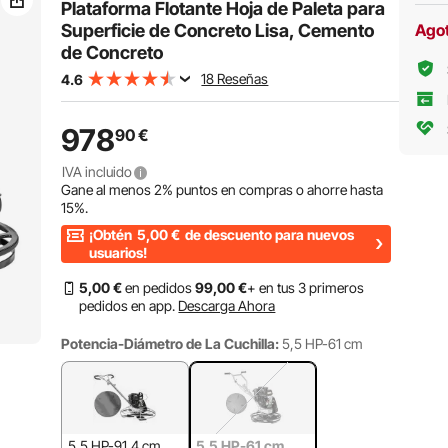
Concreto
Concreto
Plataforma Flotante Hoja de Paleta para
Superficie de Concreto Lisa, Cemento
Ago
de Concreto
18 Reseñas
4.6
978
90
€
IVA incluido
Gane al menos
2%
puntos en compras o ahorre hasta
15%
.
¡Obtén
5,00
€
de descuento para nuevos
usuarios!
5
,00
€
en pedidos
99
,00
€
+ en tus 3 primeros
pedidos en app.
Descarga Ahora
Potencia-Diámetro de La Cuchilla:
5,5 HP-61 cm
5,5 HP-91,4 cm
5,5 HP-61 cm