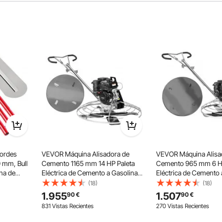
ordes
VEVOR Máquina Alisadora de
VEVOR Máquina Alisa
 mm, Bull
Cemento 1165 mm 14 HP Paleta
Cemento 965 mm 6 HP
na de
Eléctrica de Cemento a Gasolina
Eléctrica de Cemento 
na de Yeso
Resistente con Plataforma Flotante
Resistente con Plataf
(18)
(18)
stable
Hoja de Paleta para Superficie de
Hoja de Paleta para Su
1.955
1.507
90
€
90
€
Albañil,
Concreto Lisa, Cemento de
Concreto Lisa, Cemen
831 Vistas Recientes
270 Vistas Recientes
Concreto
Concreto