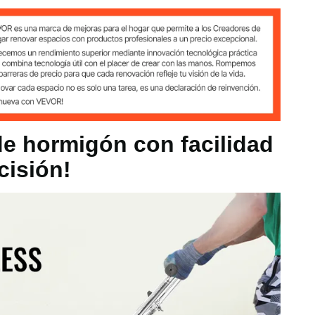
 / ± 585 mm
 610 mm
e hormigón con facilidad
cisión!
 caliente de acero Q345
8 kg
 pulgadas / 1400 x 610 x 780 mm