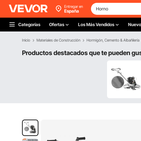
Entregar en
España
Categorías
Ofertas
Los Más Vendidos
Nuev
Inicio
Materiales de Construcción
Hormigón, Cemento & Albañilería
Productos destacados que te pueden gu