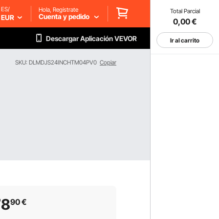
ES/
Hola, Regístrate
Total Parcial
Cuenta y pedido
EUR
0,00
€
Descargar Aplicación VEVOR
Ir al carrito
SKU: DLMDJS24INCHTM04PV0
Copiar
78
90
€