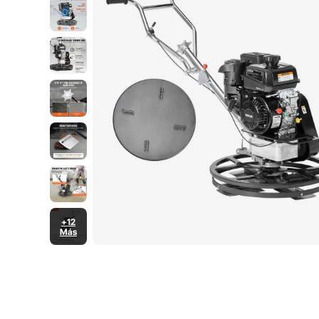
+12
Más