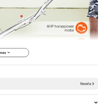
 más
y eficiente con nuestra paleta eléctrica, su herramienta
Reseña
o para lograr superficies de concreto lisas y planas, una
cción sin preocupaciones.