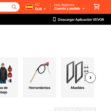
ES/
Hola, Regístrate
Cuenta y pedido
EUR
Descargar Aplicación VEVOR
pa de
Herramientas
Muebles
Ex
abajo