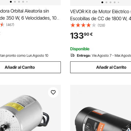
dora Orbital Aleatoria sin
VEVOR Kit de Motor Eléctrico 
 de 350 W, 6 Velocidades, 10
Escobillas de CC de 1800 W, 
0 Papeles de Lija, Conector
(467)
4500 RPM con Controlador d
(128)
 y Manguera para Lijado de
Velocidad Mejorado y Kit de
133
€
90
€
e Carpintería, 255 x 150 x 110
Empuñadura del Acelerador, Bi
Eléctricas,134 x 107 x 112 mm
Disponible
tan pronto como Lun.Agosto 10
Entrega:
Vie.Agosto 7 - Mar.Agosto
Añadir al Carrito
Añadir al Carrito