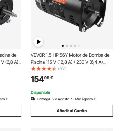
scina de
VEVOR 1,5 HP 56Y Motor de Bomba de
 V (6,8 A)
Piscina 115 V (12,8 A) / 230 V (6,4 A)
,3
3450 RPM Factor de Trabajo 1,1
(308)
 Motor de
Condensador 90μF/250V Motor de
154
99
€
ratorio
Repuesto de Brida Cuadrada Giratorio
CCW para Piscinas
Disponible
sto 11
Entrega:
Vie.Agosto 7 - Mar.Agosto 11
Añadir al Carrito