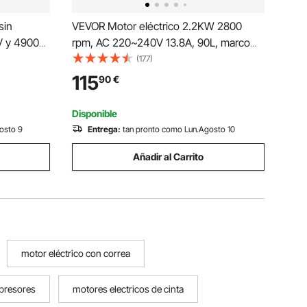
sin
VEVOR Motor eléctrico 2.2KW 2800
V y 4900
rpm, AC 220~240V 13.8A, 90L, marco
cidad
B3, motor compresor de aire
(177)
a del
monofásico, eje con llave de 24 mm,
115
90
€
tricas,
rotación CW/CCW para maquinaria
agrícola y equipos generales
Disponible
osto 9
Entrega:
tan pronto como Lun.Agosto 10
Añadir al Carrito
motor eléctrico con correa
mpresores
motores electricos de cinta