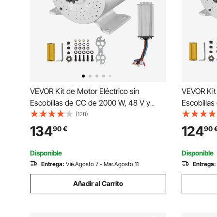
VEVOR Kit de Motor Eléctrico sin
VEVOR Kit 
Escobillas de CC de 2000 W, 48 V y
Escobilla
4300 RPM con Controlador de
y 4500 RP
(128)
Velocidad Mejorado para Karts,
Velocidad 
134
124
90
€
90
Bicicletas Eléctricas, Motocicletas, con
Bicicletas 
Juego de Herrajes de Montaje
Scooters, 
Disponible
Disponible
Entrega:
Vie.Agosto 7 - Mar.Agosto 11
Entrega:
Añadir al Carrito