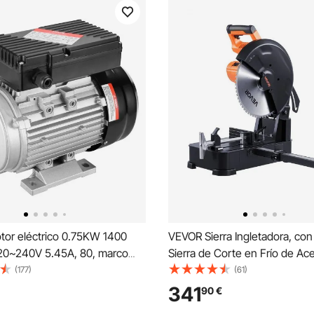
or eléctrico 0.75KW 1400
VEVOR Sierra Ingletadora, con
20~240V 5.45A, 80, marco
Sierra de Corte en Frío de Ac
 de compresor de aire
Inoxidable de 355 mm, Motor 
(177)
(61)
, eje con llave de 19 mm,
Escobillas de 3500 W y 750-
341
90
€
CW/CCW para maquinaria
para Tubos Cuadrados y Plan