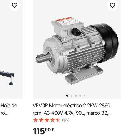
 Hoja de
VEVOR Motor eléctrico 2.2KW 2890
ero
rpm, AC 400V 4.7A, 90L, marco B3,
sin
motor compresor de aire trifásico, eje
(177)
1200 RPM,
con llave de 24 mm, rotación CW/CCW
115
90
€
os, Aceros
para maquinaria agrícola y equipo