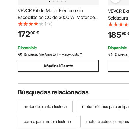
VEVOR Kit de Motor Eléctrico sin
VEVOR Ext
Escobillas de CC de 3000 W: Motor de
Soldadura
72 V y 4900 RPM con Controlador de
(128)
Absorbedo
Velocidad Mejorado para Karts,
m³/h sin E
172
185
90
€
90
Bicicletas Eléctricas, Motocicletas, 134 x
Etapas y 3
107 x 112 mm
Grabado L
Disponible
Disponible
Entrega:
Vie.Agosto 7 - Mar.Agosto 11
Entrega:
Añadir al Carrito
Búsquedas relacionadas
motor de planta electrica
motor eléctrico para polipa
correa para motor eléctrico
motor electrico compre