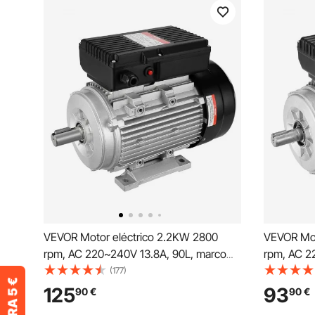
VEVOR Motor eléctrico 2.2KW 2800
VEVOR Mot
rpm, AC 220~240V 13.8A, 90L, marco
rpm, AC 2
B3, motor compresor de aire
B3, motor
(177)
monofásico, eje con llave de 24 mm,
monofásico
125
93
90
€
90
€
rotación CW/CCW para maquinaria
rotación 