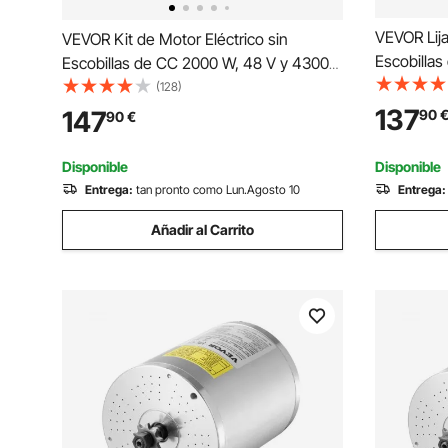
VEVOR Lija
VEVOR Kit de Motor Eléctrico sin
Escobillas
Escobillas de CC 2000 W, 48 V y 4300
000 PRM, 2
RPM con Controlador de Velocidad
(128)
para Polvo
Mejorado y Kit de Empuñadura del
137
147
90
90
€
Detalles d
Acelerador para Bicicletas Eléctricas,
mm
Motocicletas, 4,8 N.m
Disponible
Disponible
Entrega:
tan pronto como Lun.Agosto 10
Entrega:
Añadir al Carrito