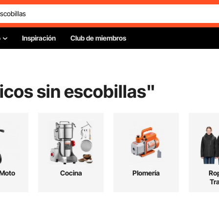
o
Inspiración
Club de miembros
icos sin escobillas
"
 Moto
Cocina
Plomería
Ro
Tr