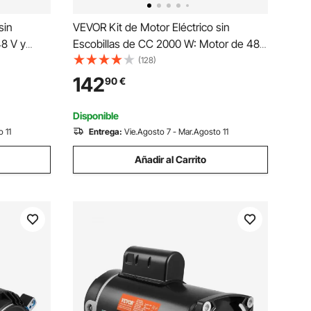
sin
VEVOR Kit de Motor Eléctrico sin
48 V y
Escobillas de CC 2000 W: Motor de 48
e
V y 4300 RPM con Controlador de
(128)
Velocidad Mejorado y Kit de
142
90
€
cicletas
Empuñadura del Acelerador para
Bicicletas Eléctricas, Motocicletas
Disponible
 11
Entrega:
Vie.Agosto 7 - Mar.Agosto 11
Añadir al Carrito