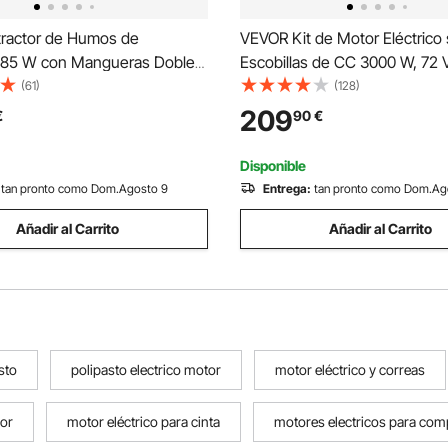
ractor de Humos de
VEVOR Kit de Motor Eléctrico 
 85 W con Mangueras Dobles
Escobillas de CC 3000 W, 72 
r de Humo de Soldadura 200
RPM con Controlador de Velo
(61)
(128)
scobillas con Filtros de 3
Mejorado y Kit de Empuñadur
209
€
90
€
 Velocidades para Soldadura,
Acelerador para Bicicletas Eléc
áser
Motocicletas y Scooters
Disponible
tan pronto como Dom.Agosto 9
Entrega:
tan pronto como Dom.Ag
Añadir al Carrito
Añadir al Carrito
sto
polipasto electrico motor
motor eléctrico y correas
sor
motor eléctrico para cinta
motores electricos para co