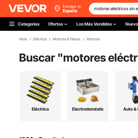
Entregar en
España
Categorías
Ofertas
Los Más Vendidos
Nuev
Inicio
Eléctrica
Motores & Piezas
Motores
Buscar "
motores eléctr
Eléctrica
Electrodomésticos
Auto &