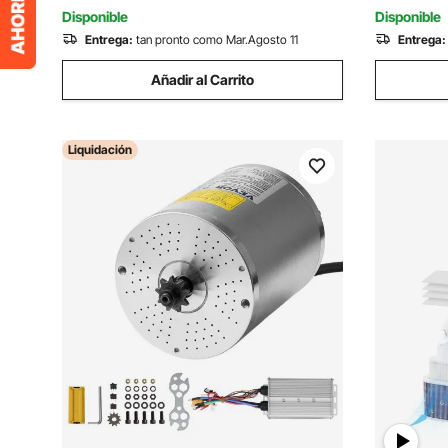
agrícola y equipos generales
agrícola y
Disponible
Disponible
Entrega:
tan pronto como Mar.Agosto 11
Entrega:
Añadir al Carrito
Liquidación