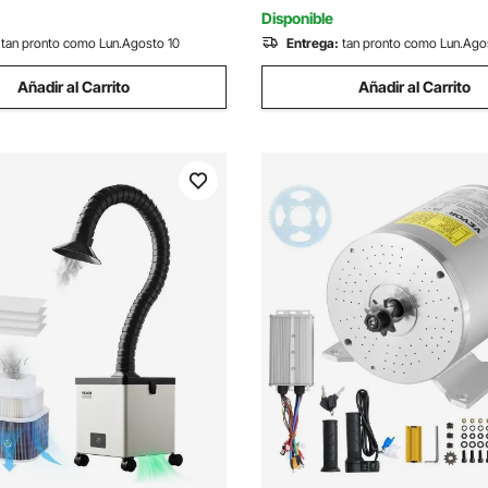
 equipos generales
en Forma de L
Disponible
tan pronto como Lun.Agosto 10
Entrega:
tan pronto como Lun.Ago
Añadir al Carrito
Añadir al Carrito