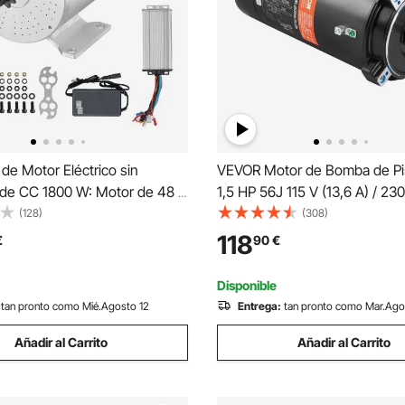
de Motor Eléctrico sin
VEVOR Motor de Bomba de Pi
s de CC 1800 W: Motor de 48 V
1,5 HP 56J 115 V (13,6 A) / 230
M con Controlador de
3450 RPM Factor de Trabajo 1
(128)
(308)
Mejorado para Karts,
Condensador de 90 µF/250 V
118
€
90
€
Eléctricas, Motocicletas y
Repuesto de Brida Redonda Gi
134 x 107 x 112 mm
CCW para Piscinas
Disponible
tan pronto como Mié.Agosto 12
Entrega:
tan pronto como Mar.Ago
Añadir al Carrito
Añadir al Carrito