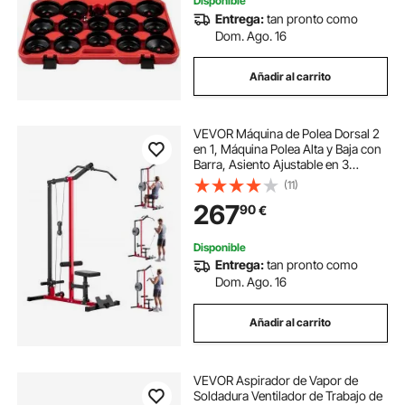
Disponible
Entrega:
tan pronto como
Dom. Ago. 16
Añadir al carrito
VEVOR Máquina de Polea Dorsal 2
en 1, Máquina Polea Alta y Baja con
Barra, Asiento Ajustable en 3
Niveles, Rodillo de Espuma
(11)
Ajustable en 4 Niveles, Carga de
267
90
€
227 kg para Dorsal, Pecho, Tríceps
Disponible
Entrega:
tan pronto como
Dom. Ago. 16
Añadir al carrito
VEVOR Aspirador de Vapor de
Soldadura Ventilador de Trabajo de