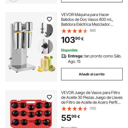
VEVOR Máquina para Hacer
Batidos de Dos Vasos 800 mL,
Batidora Eléctrica Mezclador
Bebidas Dos Velocidades, Batidora
(86)
Helados y Batidos de Acero
103
90
€
inoxidable, Batidora con Velocidad
del Motor 18000 r/min
Disponible
Entrega:
tan pronto como Sáb.
Ago. 15
Añadir al carrito
VEVOR Juego de Vasos para Filtro
de Aceite 30 Piezas Juego de Llaves
de Filtro de Aceite de Acero Perfil
Bajo con Cabeza de 3/8" con
(115)
Estuche para Quitar e Instalar Tapa
55
99
€
del Filtro de Combustible