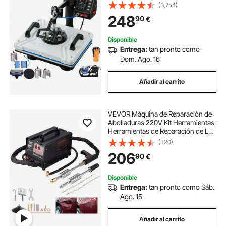
Máquina Impresión de Calor para
(3,754)
Camisetas, Diseño Giratorio de
248
90
€
360°, con Accesorios Completos
Disponible
Entrega:
tan pronto como
Dom. Ago. 16
Añadir al carrito
VEVOR Máquina de Reparación de
Abolladuras 220V Kit Herramientas,
Herramientas de Reparación de La
Abolladura 220V Abolladuras
(320)
Coche Abolladuras Coche
206
90
€
Profesional Máquina de Soldadura
por Puntos
Disponible
Entrega:
tan pronto como Sáb.
Ago. 15
Añadir al carrito