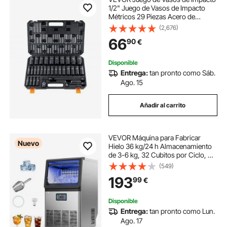
1/2" Juego de Vasos de Impacto
Métricos 29 Piezas Acero de
Aleación CR-Mo Dureza HRC 42-
(2,676)
48 Marcador de Tamaño Sólido con
66
90
€
Estuche de Transporte para
Reparación
Disponible
Entrega:
tan pronto como Sáb.
Ago. 15
Añadir al carrito
VEVOR Máquina para Fabricar
Nuevo
Hielo 36 kg/24 h Almacenamiento
de 3-6 kg, 32 Cubitos por Ciclo, De
Acero Inoxidable, Independiente y
(549)
Bajo Encimera, Con Pantalla LED y
193
99
€
Autolimpieza, Para Restaurante
Disponible
Entrega:
tan pronto como Lun.
Ago. 17