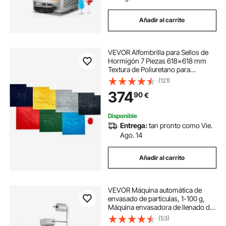
Añadir al carrito
VEVOR Alfombrilla para Sellos de
Hormigón 7 Piezas 618x618 mm
Textura de Poliuretano para
Revestimiento de Hormigón para
(121)
Impresión de Suelo de Pizarra
374
90
€
Moldes de Hormigón para
Decoración de Exteriores
Disponible
Entrega:
tan pronto como Vie.
Ago. 14
Añadir al carrito
VEVOR Máquina automática de
envasado de partículas, 1-100 g,
Máquina envasadora de llenado de
bolsitas de polvo multifunción,
(53)
Llenado para semillas de té,