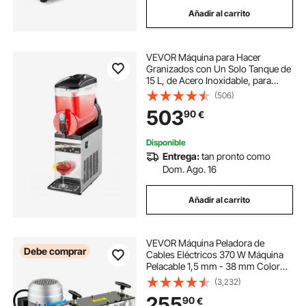
Añadir al carrito
VEVOR Máquina para Hacer
Granizados con Un Solo Tanque de
15 L, de Acero Inoxidable, para
Preparar 60 Tazas de Margaritas,
(506)
Batidos y Granizados, para Fiestas
503
90
€
en Casa, Restaurantes, Cafeterías
Disponible
Entrega:
tan pronto como
Dom. Ago. 16
Añadir al carrito
VEVOR Máquina Peladora de
Debe comprar
Cables Eléctricos 370 W Máquina
Pelacable 1,5 mm - 38 mm Color
Azul 17,3pulg.x12 pulg.x14,1 pulg.
(3,232)
Máquina Pelacables Automática 50
255
90
€
HZ para Manejar Diferentes Tipos