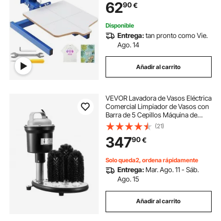
62
90
€
Palé Máximo 60x70 cm para
Camiseta Madera Papel
Disponible
Entrega:
tan pronto como Vie.
Ago. 14
Añadir al carrito
VEVOR Lavadora de Vasos Eléctrica
Comercial Limpiador de Vasos con
Barra de 5 Cepillos Máquina de
Limpieza de Copas de Vino 1200
(21)
tazas/hora Lavadora de Vasos para
347
90
€
Copas de Champán, Vasos de
Cerveza
Solo queda2, ordena rápidamente
Entrega:
Mar. Ago. 11 - Sáb.
Ago. 15
Añadir al carrito