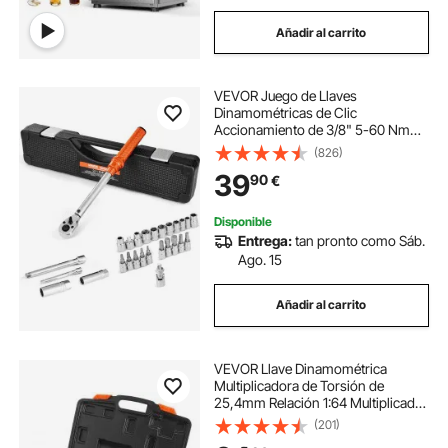
Añadir al carrito
VEVOR Juego de Llaves
Dinamométricas de Clic
Accionamiento de 3/8" 5-60 Nm
Bidireccional 72 Dientes con Vasos,
(826)
Puntas, Barra de Extensión, Vasos
39
90
€
para Bujías y Adaptador ±3 % de
Precisión Naranja
Disponible
Entrega:
tan pronto como Sáb.
Ago. 15
Añadir al carrito
VEVOR Llave Dinamométrica
Multiplicadora de Torsión de
25,4mm Relación 1:64 Multiplicador
de Fuerza con 8 Vasos Caja
(201)
Multiplicadora de Torsión de Acero