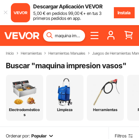
Descargar Aplicación VEVOR
Instala
5
,00
€
en pedidos
99
,00
€
+ en tus 3
primeros pedidos en app.
Inicio
Herramientas
Herramientas Manuales
Juegos de Herramientas Man
Buscar "
maquina impresion vasos
"
Electrodoméstico
Limpieza
Herramientas
s
Ordenar por:
Popular
Filtros