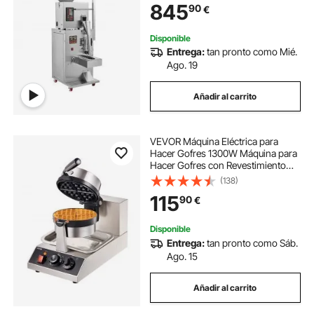
845
90
€
granos, harina, frijoles, purpurina
Disponible
Entrega:
tan pronto como Mié.
Ago. 19
Añadir al carrito
VEVOR Máquina Eléctrica para
Hacer Gofres 1300W Máquina para
Hacer Gofres con Revestimiento
Antiadherente 190,5x190,5mm
(138)
Máquina para Hacer Croque-
115
90
€
monsieur 50-300°C Calentador de
Doble Cara para Fiesta
Disponible
Entrega:
tan pronto como Sáb.
Ago. 15
Añadir al carrito