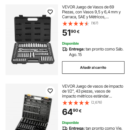
VEVOR Juego de Vasos de 69
Piezas, con Vasos 9,5 y 6,4 mm y
Carraca, SAE y Métricos,
Profundos y Estándar, con
(167)
Accesorios y Estuche, Acero de
51
90
€
Aleación CR-V, para Reparaciones,
380 x 275 x 72 mm
Disponible
Entrega:
tan pronto como Sáb.
Ago. 15
Añadir al carrito
VEVOR Juego de vasos de impacto
de 1/2", 43 piezas, vasos de
impacto métricos estándar
profundos de 9-30 mm, acero de
(2,676)
aleación CR-V de 6 puntos, con
64
90
€
barra de extensión y estuche de
transporte
Disponible
Entrega:
tan pronto como Vie.