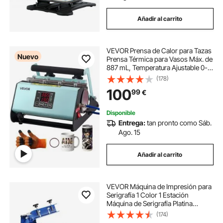
Añadir al carrito
VEVOR Prensa de Calor para Tazas
Nuevo
Prensa Térmica para Vasos Máx. de
887 mL, Temperatura Ajustable 0-
220℃ Temporizador 0-999s Cinta
(178)
y Guantes, Máquina de Sublimación
100
99
€
para Vasos de Vidrio Cerámica,
Verde
Disponible
Entrega:
tan pronto como Sáb.
Ago. 15
Añadir al carrito
VEVOR Máquina de Impresión para
Serigrafía 1 Color 1 Estación
Máquina de Serigrafía Platina
54x45 cm Carcasa Metálica
(174)
Máquina de Impresión de Pantalla