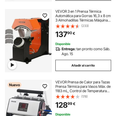
VEVOR 3 en 1 Prensa Térmica
Automática para Gorras 16,3 x 8 cm
3 Almohadillas Térmicas Máquina
de Sublimación Anti-Adhesiva
(233)
Prensa de Impresión para
137
90
€
Sombreros Prensa Automática para
Nailon, Lino, Hilo
Disponible
Entrega:
tan pronto como Sáb.
Ago. 15
Añadir al carrito
VEVOR Prensa de Calor para Tazas
Nuevo
Prensa Térmica para Vasos Máx. de
1183 mL, Control de Temperatura
Temporizador Cinta Guantes,
(178)
Máquina de Sublimación para
128
99
€
Vasos de Acero Inoxidable Vidrio
Cerámica
Disponible