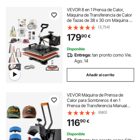
VEVOR 8 en 1 Prensa de Calor,
Máquina de Transferencia de Calor
de Tazas de 38 x 30 cm Máquina de
Impresión de Calor con Pantalla
(3,754)
LED Digital Color Negro para
179
90
€
sombreros gorras camisetas tazas
plato
Disponible
Entrega:
tan pronto como Vie.
Ago. 14
Añadir al carrito
VEVOR Máquina de Prensa de
Calor para Sombreros 4 en 1
Prensa de Transferencia Manual
580W Máquina de Prensa de Calor
(680)
Multifuncional 50 x 25,8 x 36,2 cm
116
90
€
con Pantalla Dual y Control Digital
Inteligente
Disponible