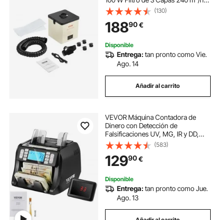
Absorbente de Humo para
(130)
Soldadura Compacto para
188
90
€
Reparación de Teléfonos de
Soldadura DIY Impresión 3D
Disponible
Entrega:
tan pronto como Vie.
Ago. 14
Añadir al carrito
VEVOR Máquina Contadora de
Dinero con Detección de
Falsificaciones UV, MG, IR y DD,
Máquina Contadora de Efectivo en
(583)
USD y EUR con Modos de Adición y
129
90
€
Lotes, LCD Grande y Pantalla
Externa
Disponible
Entrega:
tan pronto como Jue.
Ago. 13
Añadir al carrito