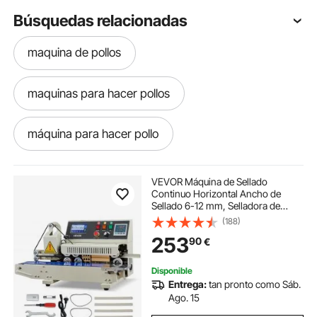
Búsquedas relacionadas
maquina de pollos
maquinas para hacer pollos
máquina para hacer pollo
máquina de hierro
VEVOR Máquina de Sellado
Continuo Horizontal Ancho de
Sellado 6-12 mm, Selladora de
piezas maquina poner botones
Banda con Impresión de Tinta,
(188)
Temperatura y Velocidad
253
90
€
Ajustables, Envasadora para Bolsas
de Plástico 0,03-0,8 mm
maquinas desplumadoras de pollos
Disponible
Entrega:
tan pronto como Sáb.
maquina para poner cierres
Ago. 15