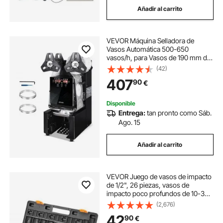
Añadir al carrito
máquina chispa fría
VEVOR Máquina Selladora de
maquina de hacer pollos
Vasos Automática 500-650
vasos/h, para Vasos de 190 mm de
Alto y 90/95 mm de Ancho,
(42)
máquina de extracción
maquina cierra
Selladora de Vasos con Pantalla
407
90
€
LCD de Control Digital para Café, Té
con Leche, Negro
maquina vertical
Disponible
Entrega:
tan pronto como Sáb.
Ago. 15
maquina envasadora bolsas
Añadir al carrito
maquina de hierro
VEVOR Juego de vasos de impacto
tolva de máquina de llenado de líquido
de 1/2", 26 piezas, vasos de
impacto poco profundos de 10-36
mm, acero de aleación CR-V de 6
(2,676)
puntos, con estuche de transporte,
42
90
€
para reparación de automóviles