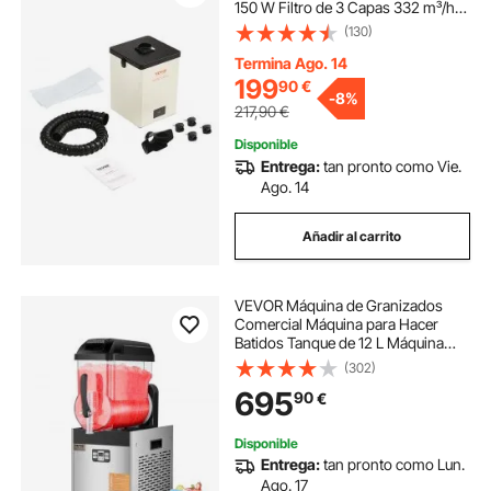
150 W Filtro de 3 Capas 332 m³/h
Absorbente de Humo para
(130)
Soldadura Compacto para
Reparación de Teléfonos de
Termina Ago. 14
Soldadura DIY Impresión 3D
199
90
€
-
8%
217,90
€
Disponible
Entrega:
tan pronto como Vie.
Ago. 14
Añadir al carrito
VEVOR Máquina de Granizados
Comercial Máquina para Hacer
Batidos Tanque de 12 L Máquina
para Hacer Granizados de Acero
(302)
Inoxidable de 48 Tazas para Fiestas
695
90
€
en Hogar, Restaurantes, Cafeterías,
Bares
Disponible
Entrega:
tan pronto como Lun.
Ago. 17