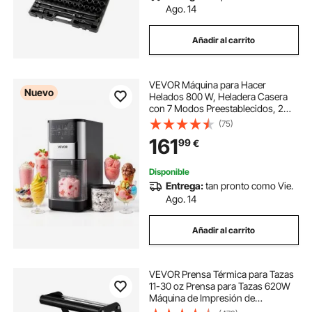
Ago. 14
Añadir al carrito
VEVOR Máquina para Hacer
Nuevo
Helados 800 W, Heladera Casera
con 7 Modos Preestablecidos, 2
Vasos de 0,5 L, Función de Mezcla
(75)
con Un Solo Toque, para Preparar
161
99
€
Gelato, Sorbete, Batido, Yogur
Helado
Disponible
Entrega:
tan pronto como Vie.
Ago. 14
Añadir al carrito
VEVOR Prensa Térmica para Tazas
11-30 oz Prensa para Tazas 620W
Máquina de Impresión de
Transferencia 29,1 x 31,2 x 25,7 cm