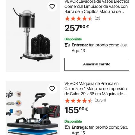
VEVOR Lavadora de Vasos Eléctrica
Comercial Limpiador de Vasos con
Barra de 5 Cepillos Máquina de
Limpieza de Copas de Vino 600
(21)
tazas/hora Lavadora de Vasos para
257
90
€
Copas de Champán, Vasos de
Cerveza
Disponible
Entrega:
tan pronto como Jue.
Ago. 13
Añadir al carrito
VEVOR Máquina de Prensa en
Calor 5 en 1 Máquina de Impresión
de Calor 29 x 38 cm Máquina de
Transferencia de Calor Abatimiento
(3,754)
de 360° Control Digital Inteligente
155
90
€
para Camisetas, Gorras, Platos,
Tazas
Disponible
Entrega:
tan pronto como Sáb.
Ago. 15