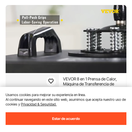
VEVOR 8 en 1 Prensa de Calor,
Máquina de Transferencia de
Calor de Tazas de 38 x 30 cm
Máquina de Impresión de Calor
Usamos cookies para mejorar su experiencia en línea.
(3,754)
con Pantalla LED Digital Color
Al continuar navegando en este sitio web, asumimos que acepta nuestro uso de
179
90
€
Negro para sombreros gorras
cookies y
Privacidad & Seguridad.
camisetas tazas plato
Disponible
Estar de acuerdo
Entrega:
tan pronto como
Vie. Ago. 14