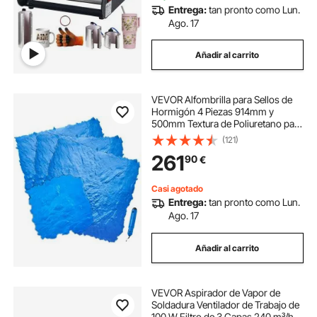
Entrega:
tan pronto como Lun.
Ago. 17
Añadir al carrito
VEVOR Alfombrilla para Sellos de
Hormigón 4 Piezas 914mm y
500mm Textura de Poliuretano para
Revestimiento de Hormigón para
(121)
Impresión de Suelo de Pizarra
261
90
€
Moldes de Hormigón para
Decoración de Exterior
Casi agotado
Entrega:
tan pronto como Lun.
Ago. 17
Añadir al carrito
VEVOR Aspirador de Vapor de
Soldadura Ventilador de Trabajo de
100 W Filtro de 3 Capas 240 m³/h