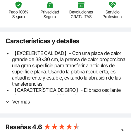
Pago 100%
Privacidad
Devoluciones
Servicio
Seguro
Segura
GRATUITAS
Profesional
Características y detalles
【EXCELENTE CALIDAD】- Con una placa de calor
grande de 38x30 cm, la prensa de calor proporciona
una gran superficie para transferir a artículos de
superficie plana. Usando la platina recubierta, es
antiadherente y estable, evitando la abrasión de las
transferencias
【CARACTERÍSTICA DE GIRO】- El brazo oscilante
gira completamente 360 grados, lo que permite que
Ver más
el elemento calefactor se mueva con seguridad hacia
un lado, lo que reduce la posibilidad de contacto
accidental. Hace que la presión se aplique directa y
uniformemente hacia abajo, lo que mejora la calidad
Reseñas
4.6
de la transmisión terminada