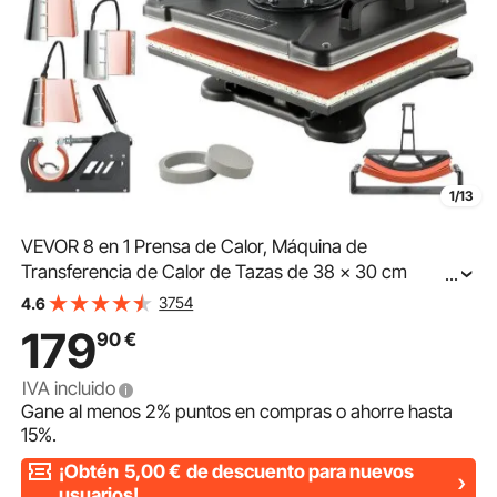
1/13
VEVOR 8 en 1 Prensa de Calor, Máquina de
Transferencia de Calor de Tazas de 38 x 30 cm
...
Máquina de Impresión de Calor con Pantalla LED Digital
3754
4.6
Color Negro para sombreros gorras camisetas tazas
179
90
€
plato
IVA incluido
Gane al menos
2%
puntos en compras o ahorre hasta
15%
.
¡Obtén
5,00
€
de descuento para nuevos
usuarios!