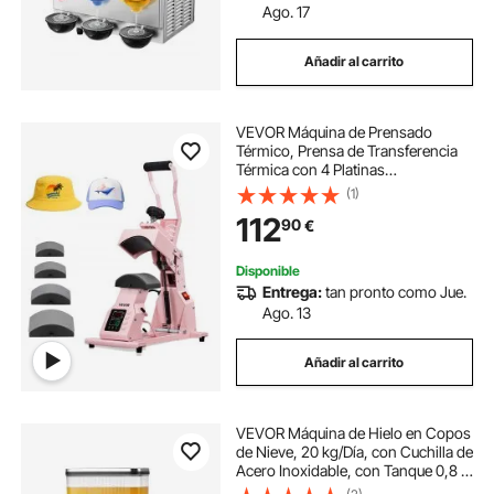
Ago. 17
Añadir al carrito
VEVOR Máquina de Prensado
Térmico, Prensa de Transferencia
Térmica con 4 Platinas
Intercambiables, Control Preciso de
(1)
Tiempo y Temperatura, Máquina de
112
90
€
Sublimación HTV para Gorras,
Diademas, Rosa
Disponible
Entrega:
tan pronto como Jue.
Ago. 13
Añadir al carrito
VEVOR Máquina de Hielo en Copos
de Nieve, 20 kg/Día, con Cuchilla de
Acero Inoxidable, con Tanque 0,8 L
y Enfriamiento Rápido en 90 s, Ideal