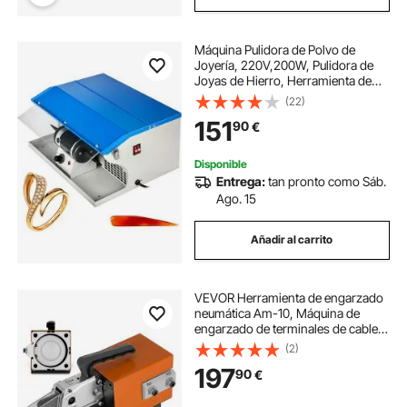
Máquina Pulidora de Polvo de
Joyería, 220V,200W, Pulidora de
Joyas de Hierro, Herramienta de
Pulido de Joyería máquina de pulido
(22)
de joyas
151
90
€
Disponible
Entrega:
tan pronto como Sáb.
Ago. 15
Añadir al carrito
VEVOR Herramienta de engarzado
neumática Am-10, Máquina de
engarzado de terminales de cable
accionada por aire Hasta 16 mm2,
(2)
Máquina de engarzado neumática
197
90
€
con 10 juegos de troqueles para
muchos tipos