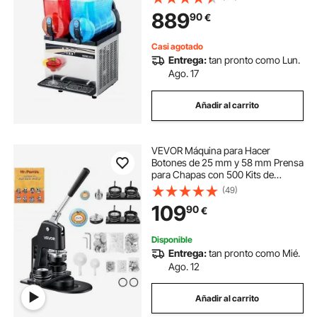
Batidos y Granizados, para
889
90
€
Restaurantes, y Bares, 410 x 535 x
810 mm
Casi agotado
Entrega:
tan pronto como Lun.
Ago. 17
Añadir al carrito
VEVOR Máquina para Hacer
Botones de 25 mm y 58 mm Prensa
para Chapas con 500 Kits de
Botones con Libro Mágico y
(49)
Cortador de Círculos Máquina para
109
90
€
Hacer Chapas de Aluminio y ABS
Kit de Personalización
Disponible
Entrega:
tan pronto como Mié.
Ago. 12
Añadir al carrito