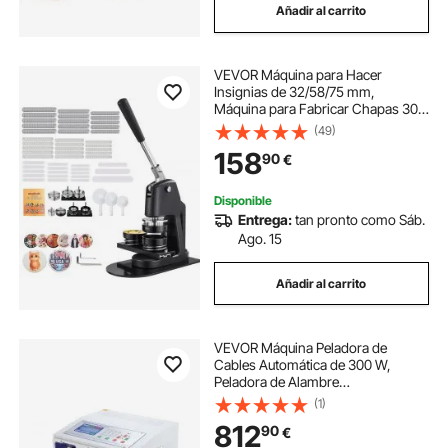
Añadir al carrito
VEVOR Máquina para Hacer
Insignias de 32/58/75 mm,
Máquina para Fabricar Chapas 300
Juegos de Botones, Mango
(49)
Ergonómico Reforzado, para Crear
158
90
€
Insignias, Pines Personalizados,
Llaveros, Chapas, Negro
Disponible
Entrega:
tan pronto como Sáb.
Ago. 15
Añadir al carrito
VEVOR Máquina Peladora de
Cables Automática de 300 W,
Peladora de Alambre
Computarizada con Longitud de
(1)
Corte de 100.000 mm, Máquina
812
90
€
Pelacables de 50 Hz con Pantalla