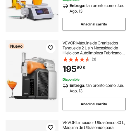
Entrega:
tan pronto como Jue.
Ago. 13
Añadir al carrito
VEVOR Máquina de Granizados
Nuevo
Tanque de 2 L sin Necesidad de
Hielo con Autolimpieza Fabricado
en Acero Inoxidable 304 con 6
(3)
Programas Preestablecidos para
195
90
€
Margaritas Congeladas, Frappés,
Batidos
Disponible
Entrega:
tan pronto como Jue.
Ago. 13
Añadir al carrito
VEVOR Limpiador Ultrasónico 30 L,
Máquina de Ultrasonido para