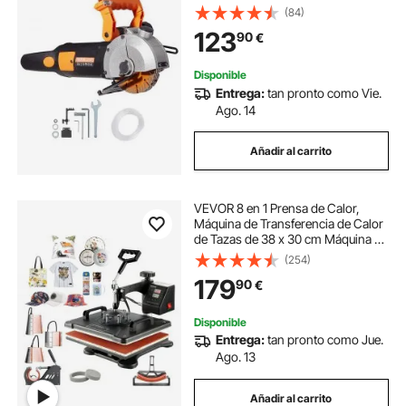
Corte de Ranura 41 mm Ranuradora
(84)
de Pared de 2500 W Máquina
123
90
€
Cortadora de Pared con Bomba de
Agua
Disponible
Entrega:
tan pronto como Vie.
Ago. 14
Añadir al carrito
VEVOR 8 en 1 Prensa de Calor,
Máquina de Transferencia de Calor
de Tazas de 38 x 30 cm Máquina de
Impresión de Calor con Pantalla
(254)
LED Digital Color Negro para
179
90
€
sombreros gorras camisetas tazas
plato
Disponible
Entrega:
tan pronto como Jue.
Ago. 13
Añadir al carrito