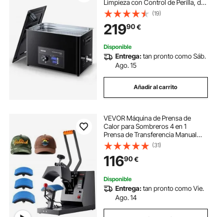
Limpieza con Control de Perilla, de
Acero Inoxidable, con Cesta y Bola
(19)
de Limpieza para Relojes,
219
90
€
Maquinillas de Afeitar, Joyas, Negro
Disponible
Entrega:
tan pronto como Sáb.
Ago. 15
Añadir al carrito
VEVOR Máquina de Prensa de
Calor para Sombreros 4 en 1
Prensa de Transferencia Manual
580W Máquina de Prensa de Calor
(31)
Multifuncional 50 x 25,8 x 36,2 cm
116
90
€
con Pantalla Dual y Control Digital
Inteligente
Disponible
Entrega:
tan pronto como Vie.
Ago. 14