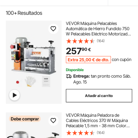
100+
Resultados
VEVOR Máquina Pelacables
Automática de Hierro Fundido 750
W Pelacables Eléctrico Motorizado
de 1,5-32 mm Pelacables de 30
(164)
m/min con Manivela Manual Extra
257
90
€
10 Canales para Reciclaje de
Chatarra de Cobre
Extra
25
,00
€
de dto.
con cupón
Disponible
Entrega:
tan pronto como Sáb.
Ago. 15
Añadir al carrito
VEVOR Máquina Peladora de
Debe comprar
Cables Eléctricos 370 W Máquina
Pelacable 1,5 mm - 38 mm Color
Azul 17,3pulg.x12 pulg.x14,1 pulg.
(164)
Máquina Pelacables Automática 50