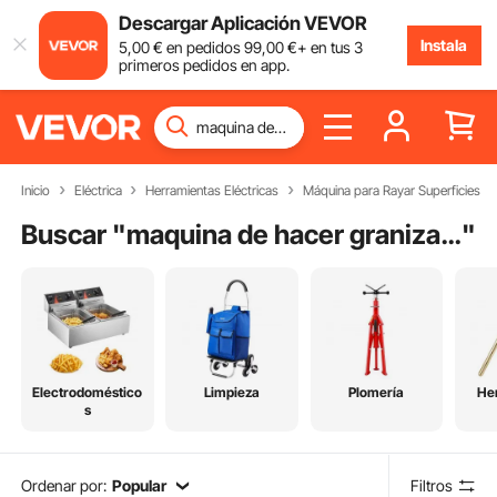
Descargar Aplicación VEVOR
Instala
5
,00
€
en pedidos
99
,00
€
+ en tus 3
primeros pedidos en app.
Inicio
Eléctrica
Herramientas Eléctricas
Máquina para Rayar Superficies
Buscar "
maquina de hacer granizada
"
Electrodoméstico
Limpieza
Plomería
He
s
Ordenar por:
Popular
Filtros