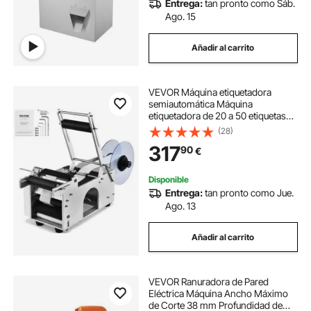
Entrega:
tan pronto como Sáb.
Ago. 15
Añadir al carrito
VEVOR Máquina etiquetadora
semiautomática Máquina
etiquetadora de 20 a 50 etiquetas
por minuto, anchos de etiquetas de
(28)
13 a 150 mm, longitudes de
317
90
€
etiquetas de 25 a 300 mm Etiquetas
de precios
Disponible
Entrega:
tan pronto como Jue.
Ago. 13
Añadir al carrito
VEVOR Ranuradora de Pared
Eléctrica Máquina Ancho Máximo
de Corte 38 mm Profundidad de