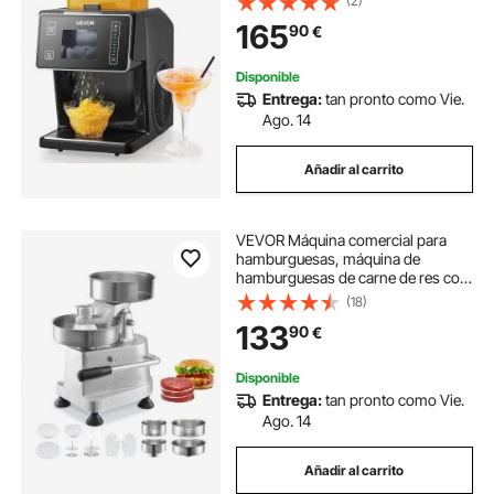
(2)
para Eventos Pequeños en Casa, 8
165
90
€
Velocidades, Negro
Disponible
Entrega:
tan pronto como Vie.
Ago. 14
Añadir al carrito
VEVOR Máquina comercial para
hamburguesas, máquina de
hamburguesas de carne de res con
3 moldes convertibles 10/13/15 cm,
(18)
máquina de prensa de
133
90
€
hamburguesas de acero inoxidable
resistente
Disponible
Entrega:
tan pronto como Vie.
Ago. 14
Añadir al carrito