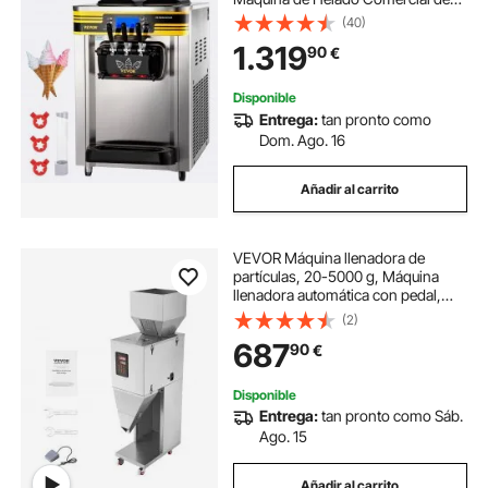
Encimera, 3 Sabores, Tolva de
(40)
Mezcla de 6 L, para Heladerías,
1.319
90
€
Panaderías, Restaurantes, 74,5 x 54
x 86 cm
Disponible
Entrega:
tan pronto como
Dom. Ago. 16
Añadir al carrito
VEVOR Máquina llenadora de
partículas, 20-5000 g, Máquina
llenadora automática con pedal,
Acero inoxidable, Llenadora con
(2)
pesaje para frijoles, semillas,
687
90
€
granos, té, embalaje granular
Disponible
Entrega:
tan pronto como Sáb.
Ago. 15
Añadir al carrito