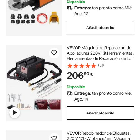
Disponible
Entrega:
tan pronto como Mié.
Ago. 12
Añadir al carrito
VEVOR Máquina de Reparación de
Abolladuras 220V Kit Herramientas,
Herramientas de Reparación de La
Abolladura 220V Abolladuras
(51)
Coche Abolladuras Coche
206
90
€
Profesional Máquina de Soldadura
por Puntos
Disponible
Entrega:
tan pronto como Vie.
Ago. 14
Añadir al carrito
VEVOR Rebobinador de Etiquetas,
220 V 120 W 50 pcs/min Máquina