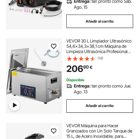
Entrega:
tan pronto como Sáb.
máquina de granizado 5
Ago. 15
Añadir al carrito
maquina de hacer pollos
VEVOR 30 L Limpiador Ultrasónico
maquina bebidas o granizados
54,6x34,3x38,1 cm Máquina de
Limpieza Ultrasónica Profesional
28/40 kHz y Ahorro Energético
(14)
maquina pollo
máquina de bebida
Limpiador Ultrasónico de Acero
206
90
€
Inoxidable Tiempo de Trabajo 0-99
minutos
máquinas bebidas
máquina de pollo
Disponible
Entrega:
tan pronto como Jue.
Ago. 13
maquina de bebidas granizadas
Añadir al carrito
VEVOR Máquina para Hacer
Granizados con Un Solo Tanque de
15 L, de Acero Inoxidable, para