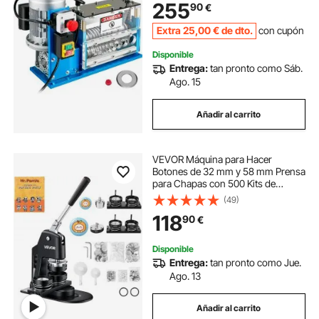
255
90
€
HZ para Manejar Diferentes Tipos
de Cables
Extra
25
,00
€
de dto.
con cupón
Disponible
Entrega:
tan pronto como Sáb.
Ago. 15
Añadir al carrito
VEVOR Máquina para Hacer
Botones de 32 mm y 58 mm Prensa
para Chapas con 500 Kits de
Botones con Libro Mágico y
(49)
Cortador de Círculos Máquina para
118
90
€
Hacer Chapas de Aluminio y ABS
Kit de Personalización
Disponible
Entrega:
tan pronto como Jue.
Ago. 13
Añadir al carrito