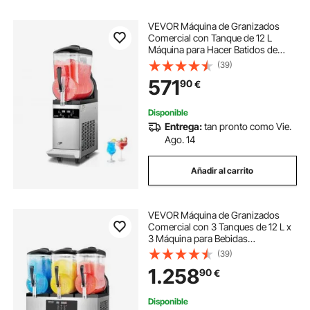
VEVOR Máquina de Granizados
Comercial con Tanque de 12 L
Máquina para Hacer Batidos de
Acero Inoxidable 48 Tazas Máquina
(39)
para Hacer Granizados para Fiestas
571
90
€
en Hogar, Restaurantes, Cafeterías,
Bares
Disponible
Entrega:
tan pronto como Vie.
Ago. 14
Añadir al carrito
VEVOR Máquina de Granizados
Comercial con 3 Tanques de 12 L x
3 Máquina para Bebidas
Congeladas de Acero Inoxidable
(39)
144 Tazas Máquina para Hacer
1.258
90
€
Granizados para Fiestas en Hogar,
Restaurantes, Bares
Disponible