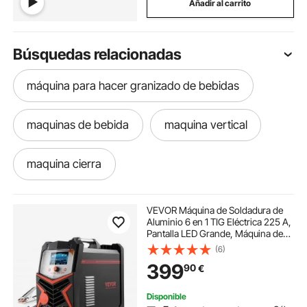
Añadir al carrito
Búsquedas relacionadas
máquina para hacer granizado de bebidas
maquinas de bebida
maquina vertical
maquina cierra
maquinas para hacer pollos
VEVOR Máquina de Soldadura de
Aluminio 6 en 1 TIG Eléctrica 225 A,
Pantalla LED Grande, Máquina de
maquina de hacer bebidas
Soldadura TIG con Inversor IGBT,
(6)
Ideal para Bricolaje y Uso al Aire
399
90
€
Libre, 430 x 210 x 360 mm
maquina taller chapas
Disponible