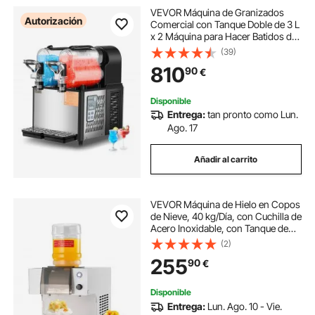
VEVOR Máquina de Granizados
Autorización
Comercial con Tanque Doble de 3 L
x 2 Máquina para Hacer Batidos de
Acero Inoxidable Máquina para
(39)
Hacer Granizados para Fiestas en
810
90
€
Hogar, Restaurantes, Cafeterías,
Bares
Disponible
Entrega:
tan pronto como Lun.
Ago. 17
Añadir al carrito
VEVOR Máquina de Hielo en Copos
de Nieve, 40 kg/Día, con Cuchilla de
Acero Inoxidable, con Tanque de
1,8 L y Enfriamiento Rápido en 90 s,
(2)
Ideal para Eventos Pequeños en
255
90
€
Casa, 260 x 420 x 300 mm
Disponible
Entrega:
Lun. Ago. 10 - Vie.