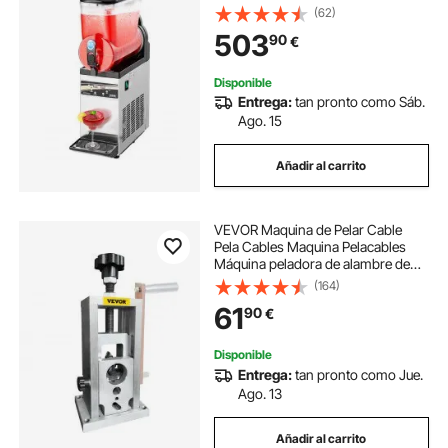
Preparar 60 Tazas de Margaritas,
(62)
Batidos y Granizados, para Fiestas
503
90
€
en Casa, Restaurantes, Cafeterías
Disponible
Entrega:
tan pronto como Sáb.
Ago. 15
Añadir al carrito
VEVOR Maquina de Pelar Cable
Pela Cables Maquina Pelacables
Máquina peladora de alambre de
1,5-40 mm (0.06 a 1.57) accionada
(164)
por taladro peladora manual de
61
90
€
cobre
Disponible
Entrega:
tan pronto como Jue.
Ago. 13
Añadir al carrito