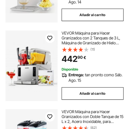
Ago. 14
Añadir al carrito
VEVOR Máquina para Hacer
Granizados con 2 Tanques de 3 L,
Máquina de Granizado de Hielo
para Hogar, sin Necesidad de Hielo,
(11)
5 Programas Preestablecidos, para
442
90
€
Hacer Margaritas, Frappés, Batidos
Disponible
Entrega:
tan pronto como Sáb.
Ago. 15
Añadir al carrito
VEVOR Máquina para Hacer
Granizados con Doble Tanque de 15
L x 2, Acero Inoxidable, para
Preparar 120 Tazas de Margaritas,
(62)