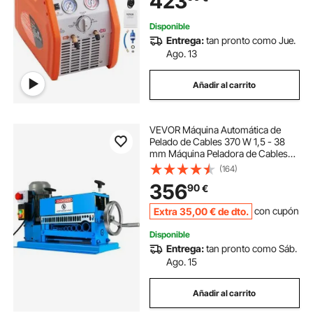
423
Acondicionado de Coche
Disponible
Entrega:
tan pronto como Jue.
Ago. 13
Añadir al carrito
VEVOR Máquina Automática de
Pelado de Cables 370 W 1,5 - 38
mm Máquina Peladora de Cables
con 11 Canales y 10 Cuchillas 15
(164)
m/min Pelacables Eléctricos de
356
90
€
Metal con Mango Ajustable
Estructura Metálica
Extra
35
,00
€
de dto.
con cupón
Disponible
Entrega:
tan pronto como Sáb.
Ago. 15
Añadir al carrito