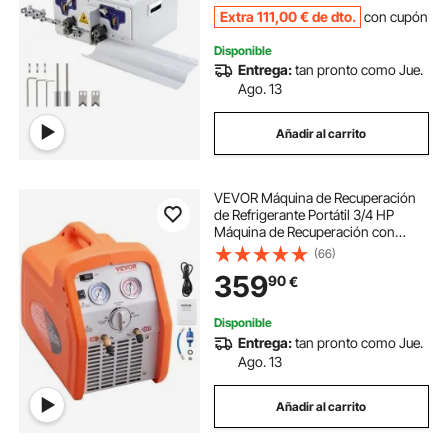
LCD para Cables de PVC y Silicona
Extra
111
,00
€
de dto.
con cupón
Disponible
Entrega:
tan pronto como Jue.
Ago. 13
Añadir al carrito
VEVOR Máquina de Recuperación
de Refrigerante Portátil 3/4 HP
Máquina de Recuperación con
Protección de Alta Presión 2,2
(66)
kg/min Velocidad de 1450 rpm
359
90
€
Autolimpieza para Vapor Líquido
Refrigerante
Disponible
Entrega:
tan pronto como Jue.
Ago. 13
Añadir al carrito