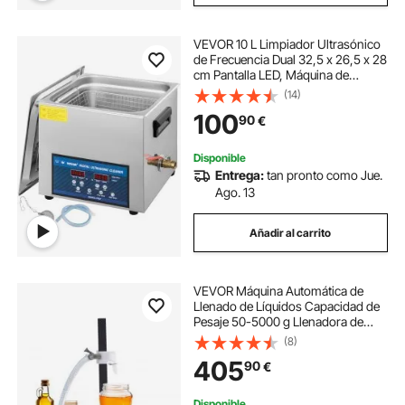
VEVOR 10 L Limpiador Ultrasónico
de Frecuencia Dual 32,5 x 26,5 x 28
cm Pantalla LED, Máquina de
Limpieza Ultrasónica de Doble
(14)
Frecuencia 28/40 kHz Limpiador
100
90
€
Ultrasónico de Acero Inoxidable 0-
99 min
Disponible
Entrega:
tan pronto como Jue.
Ago. 13
Añadir al carrito
VEVOR Máquina Automática de
Llenado de Líquidos Capacidad de
Pesaje 50-5000 g Llenadora de
Botellas Bomba Peristáltica de
(8)
Control Digital para Leche, Agua,
405
90
€
Vino, Bebidas, Salsa de Soja,
Boquilla Única
Disponible