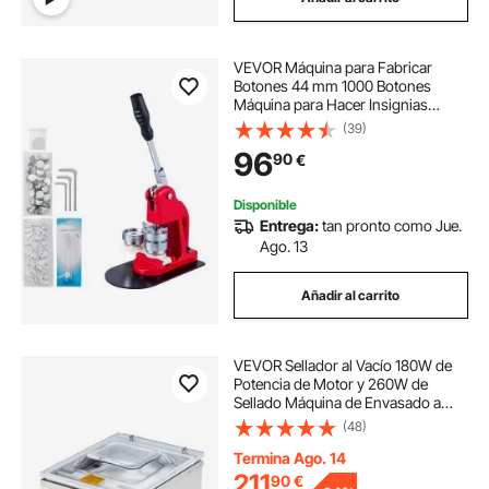
VEVOR Máquina para Fabricar
Botones 44 mm 1000 Botones
Máquina para Hacer Insignias
Botones Base Resistente 16 x 29 cm
(39)
Mango 30 cm Máquina para Hacer
96
90
€
Pines Chapas Botones de Alfiler
Personalizadas
Disponible
Entrega:
tan pronto como Jue.
Ago. 13
Añadir al carrito
VEVOR Sellador al Vacío 180W de
Potencia de Motor y 260W de
Sellado Máquina de Envasado a
Vacío Acero Inoxidable Máquina
(48)
Selladora de Cámara 33x25cm de
Máx. Tamaño de Sellado, Hogar,
Termina Ago. 14
Supermercado
211
90
€