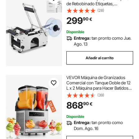
de Rebobinado Etiquetas,
640x350x460mm Máquina de
(28)
Etiquetas para Industrias como
299
90
€
Ropa, Logística de Almacenes,
Química Farmacéutica
Disponible
Entrega:
tan pronto como Jue.
Ago. 13
Añadir al carrito
VEVOR Máquina de Granizados
Comercial con Tanque Doble de 12
L x 2 Máquina para Hacer Batidos
de Acero Inoxidable Máquina para
(39)
Hacer Granizados para Fiestas en
868
90
€
Hogar, Restaurantes, Cafeterías,
Bares
Disponible
Entrega:
tan pronto como
Dom. Ago. 16