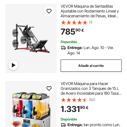
VEVOR Máquina de Sentadillas
Ajustable con Rodamiento Lineal y
Almacenamiento de Pesas, Ideal
para la Parte Inferior del Cuerpo en
(1)
el Gimnasio en Casa, para
785
90
€
Cuádriceps, 2154 x 1474 x 1230 mm
Disponible
Entrega:
Lun. Ago. 10 - Vie.
Ago. 14
Añadir al carrito
VEVOR Máquina para Hacer
Granizados con 3 Tanques de 15 L
de Acero Inoxidable para 180 Tazas
de Margaritas, Batidos y
(62)
Granizados, Ideal para Fiestas en
1.331
90
€
Casa, Restaurantes, Cafeterías,
Bares
Disponible
Entrega:
tan pronto como Lun.