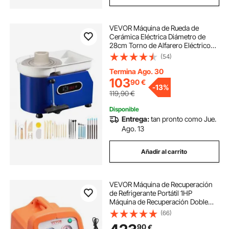
VEVOR Máquina de Rueda de
Cerámica Eléctrica Diámetro de
28cm Torno de Alfarero Eléctrico
450W Máquina de Arcilla de
(54)
Cerámica 60-300 rpm Carga
Máxima de 8 kg con Pedal para
Termina Ago. 30
Modelar Artesanía Cerámica
103
90
€
-
13%
119,90
€
Disponible
Entrega:
tan pronto como Jue.
Ago. 13
Añadir al carrito
VEVOR Máquina de Recuperación
de Refrigerante Portátil 1HP
Máquina de Recuperación Doble
Cilindro con Protección de Alta
(66)
Presión 1750 rpm para Vapor de
90
€
Refrigerante Líquido Aire