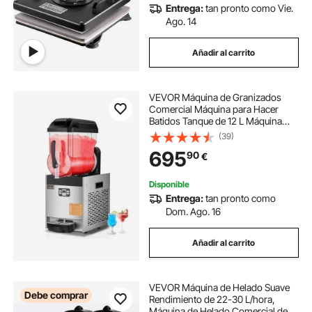
Entrega:
tan pronto como Vie.
Ago. 14
Añadir al carrito
VEVOR Máquina de Granizados
Comercial Máquina para Hacer
Batidos Tanque de 12 L Máquina
para Hacer Granizados de Acero
(39)
Inoxidable de 48 Tazas para Fiestas
695
90
€
en Hogar, Restaurantes, Cafeterías,
Bares
Disponible
Entrega:
tan pronto como
Dom. Ago. 16
Añadir al carrito
VEVOR Máquina de Helado Suave
Debe comprar
Rendimiento de 22-30 L/hora,
Máquina de Helado Comercial de