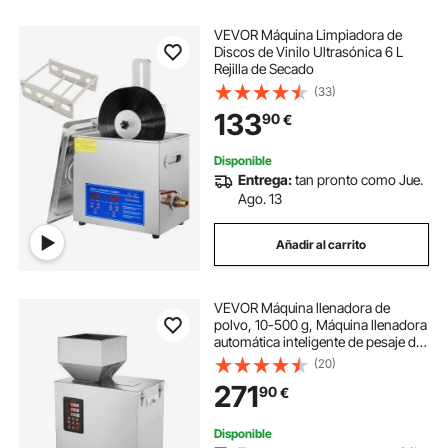
VEVOR Máquina Limpiadora de
Discos de Vinilo Ultrasónica 6 L
Rejilla de Secado
(33)
133
90
€
Disponible
Entrega:
tan pronto como Jue.
Ago. 13
Añadir al carrito
VEVOR Máquina llenadora de
polvo, 10-500 g, Máquina llenadora
automática inteligente de pesaje de
partículas, Llenado dispensador
(20)
para semillas de té, granos, polvo,
271
90
€
harina, frijoles, copos
Disponible