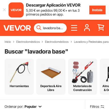
Descargar Aplicación VEVOR
Instala
5
,00
€
en pedidos
99
,00
€
+ en tus 3
primeros pedidos en app.
Inicio
Electrodomésticos
Electrodomésticos
Lavadora y Pedestales par
Buscar "
lavadora base
"
Herramientas
Deportes & Aire
Materiales de
Alm
Libre
Construcción
& O
Ordenar por:
Popular
Filtros