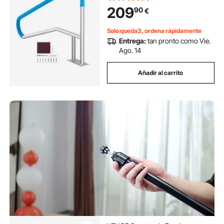
Antioxidante para Piscinas,
209
90
€
Interiores, Exteriores, Terrazas,
Spas
Solo queda3, ordena rápidamente
Entrega:
tan pronto como Vie.
Ago. 14
Añadir al carrito