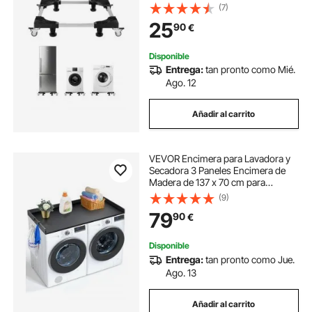
Capacidad de Carga de 500 kg,
(7)
Plataforma Rodante Ajustable de
25
90
€
698,5-899,16 mm para Lavadora,
Frigorífico
Disponible
Entrega:
tan pronto como Mié.
Ago. 12
Añadir al carrito
VEVOR Encimera para Lavadora y
Secadora 3 Paneles Encimera de
Madera de 137 x 70 cm para
Lavadora y Secadora con
(9)
Almohadillas Antideslizantes para
79
90
€
Organización Almacenamiento de
Lavandería, Negro
Disponible
Entrega:
tan pronto como Jue.
Ago. 13
Añadir al carrito