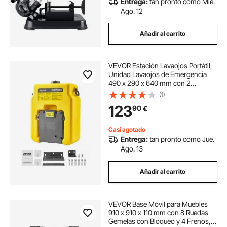
Entrega:
tan pronto como Mié.
Ago. 12
Añadir al carrito
VEVOR Estación Lavaojos Portátil,
Unidad Lavaojos de Emergencia
490 x 290 x 640 mm con 2
Rociadores para Montaje en Pared
(1)
o Sobre Superficie Plana para
123
90
€
Escuelas, Laboratorios y Fábricas,
Amarillo
Casi agotado
Entrega:
tan pronto como Jue.
Ago. 13
Añadir al carrito
VEVOR Base Móvil para Muebles
910 x 910 x 110 mm con 8 Ruedas
Gemelas con Bloqueo y 4 Frenos,