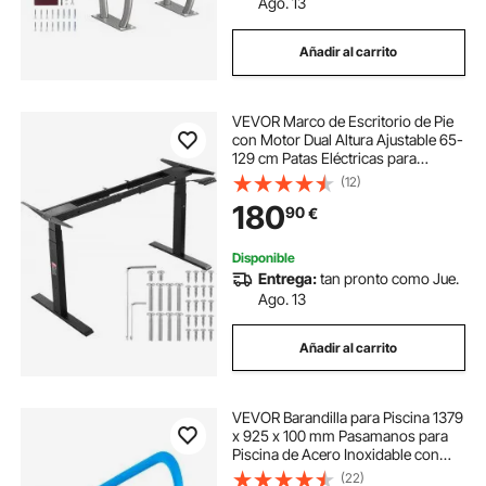
Ago. 13
Añadir al carrito
VEVOR Marco de Escritorio de Pie
con Motor Dual Altura Ajustable 65-
129 cm Patas Eléctricas para
Escritorio Longitud de 110-178 cm
(12)
Base de Estación de Trabajo para
180
90
€
Hogar, Oficina, Solo Marco, Negro
Disponible
Entrega:
tan pronto como Jue.
Ago. 13
Añadir al carrito
VEVOR Barandilla para Piscina 1379
x 925 x 100 mm Pasamanos para
Piscina de Acero Inoxidable con
Placa Base Barra de Seguridad
(22)