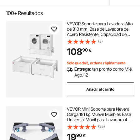
100+
Resultados
VEVOR Soporte para Lavadora Alto
de 310 mm, Base de Lavadora de
Acero Resistente, Capacidad de
Carga de 150 kg, Pedestal Universal
(5)
para Secadora con Cajón, Patas
108
90
€
Antideslizantes, 2 Piezas, Blanco
Solo queda2, ordena rápidamente
Entrega:
tan pronto como Mié.
Ago. 12
Añadir al carrito
VEVOR Mini Soporte para Nevera
Carga 181 kg Mueve Muebles Base
Universal Móvil para Lavadora 4
Ruedas Giratorias Bloqueables Base
(25)
para Frigoríficos, Secadoras,
19
90
€
Lavadoras