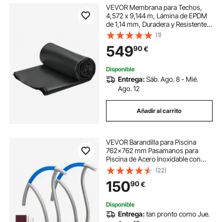
VEVOR Membrana para Techos,
4,572 x 9,144 m, Lámina de EPDM
de 1,14 mm, Duradera y Resistente a
la Intemperie, Impermeabilización
(1)
de Techos, Base para
549
90
€
Autocaravanas, Cocheras y
Estanques, Negro
Disponible
Entrega:
Sáb. Ago. 8 - Mié.
Ago. 12
Añadir al carrito
VEVOR Barandilla para Piscina
762x762 mm Pasamanos para
Piscina de Acero Inoxidable con
Placa Base 2 Piezas Barra de
(22)
Seguridad Antioxidante para
150
90
€
Piscinas, Interiores, Exteriores,
Terrazas, Spas
Disponible
Entrega:
tan pronto como Jue.