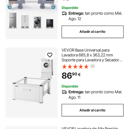
Disponible
Entrega:
tan pronto como Mié.
Ago. 12
Añadir al carrito
VEVOR Base Universal para
Lavadora 685,8 x 363,22 mm
Soporte para Lavadora y Secadora,
Base para Lavadora Multifuncional
(2)
de Alta Resistencia con cajón y
86
90
€
Muchos Accesorios para Lavadero
Disponible
Entrega:
tan pronto como Mar.
Ago. 11
Añadir al carrito
VEVOR Lavadora de Alta Presión