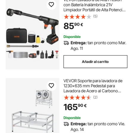
con Batería Inalámbrica 21V
Limpiador Portátil de Alta Potencia
652PSI 50bar Lavadora Eléctrica
(5)
3,5L/min Cargador de Batería
85
90
€
4,0Ah para Limpieza de Patio,
Jardín, Coche
Disponible
Entrega:
tan pronto como Mar.
Ago. 11
Añadir al carrito
VEVOR Soporte para lavadora de
1230x635 mm Pedestal para
Lavadora de Acero al Carbono
Capacidad de Carga de 267kg Base
(2)
de Pedestal para Lavadora y
165
90
€
Secadora con Bandejas Dobles
para Levantar Lavadoras
Disponible
Entrega:
tan pronto como Vie.
Ago. 14