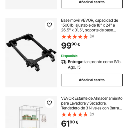
Añadir al carrito
Base móvil VEVOR, capacidad de
1500 lb, ajustable de 18" x 24" a
26,5" x 31,5", soporte de base
móvil universal resistente con
(6)
ruedas giratorias, para equipos de
99
90
€
carpintería, sierras de cinta,
herramientas eléctricas, máquinas
Disponible
Entrega:
tan pronto como Sáb.
Ago. 15
Añadir al carrito
VEVOR Estante de Almacenamiento
para Lavadora y Secadora,
Tendedero de 3 Niveles con Barra y
Ganchos, Estantes Ajustables de
(2)
una Sola fila para Lavadora, Ahorra
61
90
€
Espacio para Lavadero, Blanco