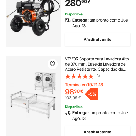
280
90
€
para Casas, Vehículos, Patios
Disponible
Entrega:
tan pronto como Jue.
Ago. 13
Añadir al carrito
VEVOR Soporte para Lavadora Alto
de 370 mm, Base de Lavadora de
Acero Resistente, Capacidad de
Carga de 318 kg, Pedestal Universal
(3)
para Secadora con Bandeja
Extraíble, Patas Antideslizantes, 2
Termina en 19:21:12
Piezas
98
90
€
-
5%
103,99
€
Disponible
Entrega:
tan pronto como Jue.
Ago. 13
Añadir al carrito