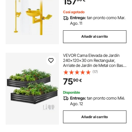
157
Amarillo
Casi agotado
Entrega:
tan pronto como Mar.
Ago. 11
Añadir al carrito
VEVOR Cama Elevada de Jardín
240x120x30 cm Rectangular,
Arriate de Jardín de Metal con Base
Abierta, para Cultivo de Flores
(17)
Plantas con Accesorios para
75
90
€
Terraza Patio Balcón, 2 Piezas, Gris
Oscuro
Disponible
Entrega:
tan pronto como Mié.
Ago. 12
Añadir al carrito