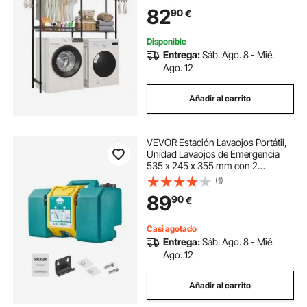
dos Filas para Lavadora, Ahorra
82
90
€
Espacio para Lavadero, Color
Negro
Disponible
Entrega:
Sáb. Ago. 8 - Mié.
Ago. 12
Añadir al carrito
VEVOR Estación Lavaojos Portátil,
Unidad Lavaojos de Emergencia
535 x 245 x 355 mm con 2
Rociadores para Montaje en Pared
(1)
o Sobre Superficie Plana para
89
90
€
Escuelas, Laboratorios y Fábricas,
Verde
Casi agotado
Entrega:
Sáb. Ago. 8 - Mié.
Ago. 12
Añadir al carrito