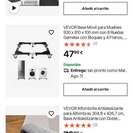
Añadir al carrito
VEVOR Base Móvil para Muebles
930 x 810 x 100 mm con 8 Ruedas
Gemelas con Bloqueo y 4 Frenos,
Capacidad de Carga de 544 kg,
(7)
Plataforma Rodante Ajustable de
47
90
€
584,2-929,64 mm para Lavadora,
Frigorífico
Disponible
Entrega:
tan pronto como Mar.
Ago. 11
Añadir al carrito
VEVOR Alfombrilla Antideslizante
para Alfombras 304,8 x 426,7 cm,
Base Antideslizante con Doble
Superficie de Fieltro y Agarre de
(3)
Goma, Protege Suelos y Mantiene
90