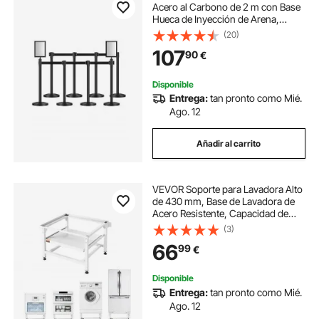
Acero al Carbono de 2 m con Base
Hueca de Inyección de Arena,
Cinturones Retráctiles Negros y 2
(20)
Soportes para Letreros para Teatro,
107
90
€
Fiesta, Boda, Exposición, Negro
Disponible
Entrega:
tan pronto como Mié.
Ago. 12
Añadir al carrito
VEVOR Soporte para Lavadora Alto
de 430 mm, Base de Lavadora de
Acero Resistente, Capacidad de
Carga de 318 kg, Pedestal Universal
(3)
para Secadora con Bandeja
66
99
€
Extraíble, Patas Antideslizantes,
Blanco
Disponible
Entrega:
tan pronto como Mié.
Ago. 12