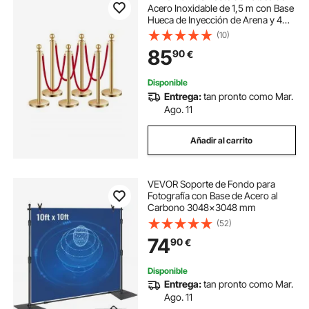
Acero Inoxidable de 1,5 m con Base
Hueca de Inyección de Arena y 4
Cuerdas de Terciopelo Rojo,
(10)
Barreras de Control de Multitudes
85
90
€
para Teatro, Fiesta, Boda, Dorado
Disponible
Entrega:
tan pronto como Mar.
Ago. 11
Añadir al carrito
VEVOR Soporte de Fondo para
Fotografía con Base de Acero al
Carbono 3048x3048 mm
(52)
74
90
€
Disponible
Entrega:
tan pronto como Mar.
Ago. 11