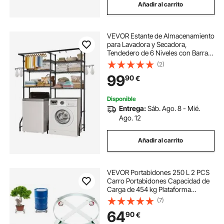
Añadir al carrito
VEVOR Estante de Almacenamiento
para Lavadora y Secadora,
Tendedero de 6 Niveles con Barra y
Ganchos, Estantes Ajustables de
(2)
dos Filas para Lavadora, Ahorra
99
90
€
Espacio para Lavadero, Color
Negro
Disponible
Entrega:
Sáb. Ago. 8 - Mié.
Ago. 12
Añadir al carrito
VEVOR Portabidones 250 L 2 PCS
Carro Portabidones Capacidad de
Carga de 454 kg Plataforma
Rodante Base de Acero
(7)
Herramienta Rodante 4 Ruedas
64
90
€
Giratorias para Manipulación de
Bidones Almacenes Fábricas