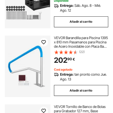
Disponible
Entrega:
Sáb. Ago. 8 - Mié.
Ago. 12
Añadir al carrito
VEVOR Barandilla para Piscina 1395
x 810 mm Pasamanos para Piscina
de Acero Inoxidable con Placa Base
Barra de Seguridad Inoxidable para
(22)
Piscinas, Interiores, Exteriores,
202
90
€
Terrazas, Spas
Casi agotado
Entrega:
tan pronto como Jue.
Ago. 13
Añadir al carrito
VEVOR Tornillo de Banco de Bolas
para Grabador 127 mm, Base