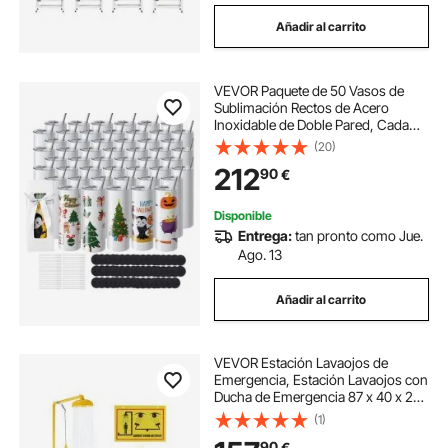
Añadir al carrito
VEVOR Paquete de 50 Vasos de
Sublimación Rectos de Acero
Inoxidable de Doble Pared, Cada
591,5 ml, Vaso con Pajita, Tapa,
(20)
Cepillo, base, Envoltura Retráctil,
212
90
€
Caja de Regalo, para prensa de
calor
Disponible
Entrega:
tan pronto como Jue.
Ago. 13
Añadir al carrito
VEVOR Estación Lavaojos de
Emergencia, Estación Lavaojos con
Ducha de Emergencia 87 x 40 x 233
cm Diámetro del Lavabo para
(1)
Lavado de Ojos de 27 cm para
90
€
Escuelas, Laboratorios y Fábricas,