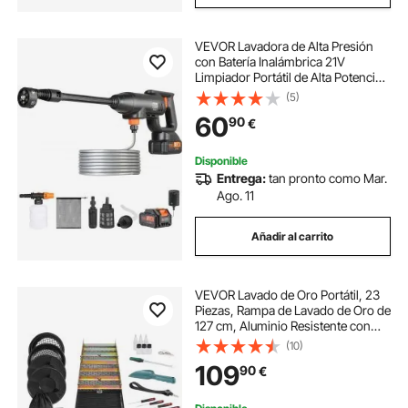
VEVOR Lavadora de Alta Presión
con Batería Inalámbrica 21V
Limpiador Portátil de Alta Potencia
580PSI 50bar Lavadora Eléctrica
(5)
4L/min Cargador de Batería de
60
90
€
4,0Ah para Limpieza de Patio,
Jardín, Coche
Disponible
Entrega:
tan pronto como Mar.
Ago. 11
Añadir al carrito
VEVOR Lavado de Oro Portátil, 23
Piezas, Rampa de Lavado de Oro de
127 cm, Aluminio Resistente con
Marco, Tamiz, Pipetas, Pala y Bolsa
(10)
de Transporte para Minero,
109
90
€
Buscador de Oro, Ríos de Jardín