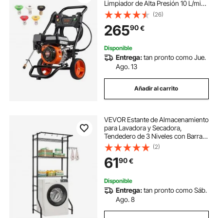
Limpiador de Alta Presión 10 L/min
con Bomba de Aluminio, Pistola
(26)
Rociadora, Varilla de Extensión, 5
265
90
€
Boquillas para Casas, Vehículos
Disponible
Entrega:
tan pronto como Jue.
Ago. 13
Añadir al carrito
VEVOR Estante de Almacenamiento
para Lavadora y Secadora,
Tendedero de 3 Niveles con Barra y
Ganchos, Estantes Ajustables de
(2)
una Sola fila para Lavadora, Ahorra
61
90
€
Espacio para Lavadero, Negro
Disponible
Entrega:
tan pronto como Sáb.
Ago. 8