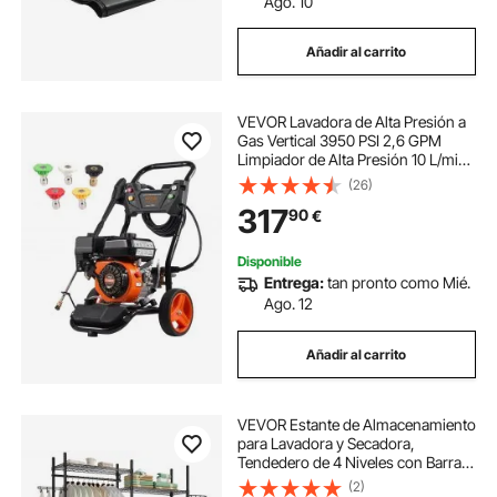
Ago. 10
Añadir al carrito
VEVOR Lavadora de Alta Presión a
Gas Vertical 3950 PSI 2,6 GPM
Limpiador de Alta Presión 10 L/min
con Bomba de Cobre, Pistola
(26)
Rociadora, Varilla de Extensión, 5
317
90
€
Boquillas para Casas, Vehículos
Disponible
Entrega:
tan pronto como Mié.
Ago. 12
Añadir al carrito
VEVOR Estante de Almacenamiento
para Lavadora y Secadora,
Tendedero de 4 Niveles con Barra y
Ganchos, Estantes Ajustables de
(2)