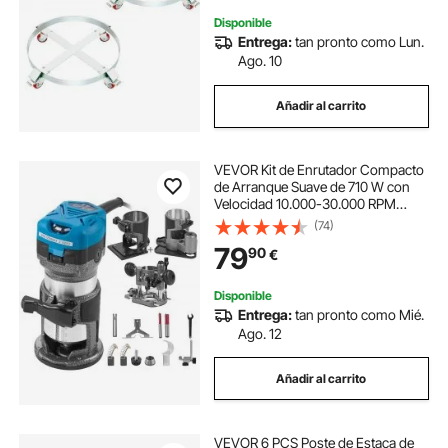
Disponible
Entrega:
tan pronto como Lun.
Ago. 10
Añadir al carrito
VEVOR Kit de Enrutador Compacto
de Arranque Suave de 710 W con
Velocidad 10.000-30.000 RPM
Fresadora de Madera Rebajadora
(74)
Eléctrica multifunción con base de
79
90
€
refrigeración y base inclinada y
base Offset
Disponible
Entrega:
tan pronto como Mié.
Ago. 12
Añadir al carrito
VEVOR 6 PCS Poste de Estaca de