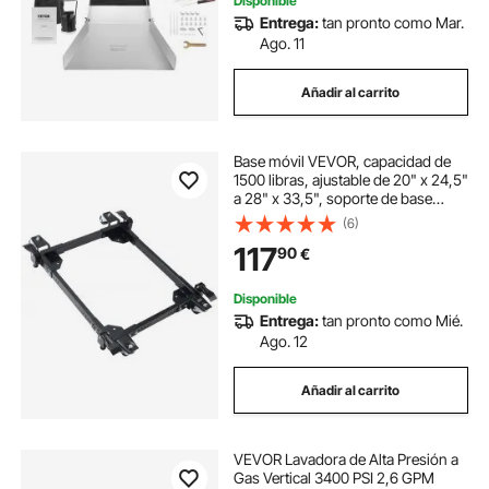
Disponible
Entrega:
tan pronto como Mar.
Ago. 11
Añadir al carrito
Base móvil VEVOR, capacidad de
1500 libras, ajustable de 20" x 24,5"
a 28" x 33,5", soporte de base
móvil universal resistente con 4
(6)
ruedas giratorias, para equipos de
117
90
€
carpintería, sierras de cinta,
herramientas eléctricas, máquinas
Disponible
Entrega:
tan pronto como Mié.
Ago. 12
Añadir al carrito
VEVOR Lavadora de Alta Presión a
Gas Vertical 3400 PSI 2,6 GPM