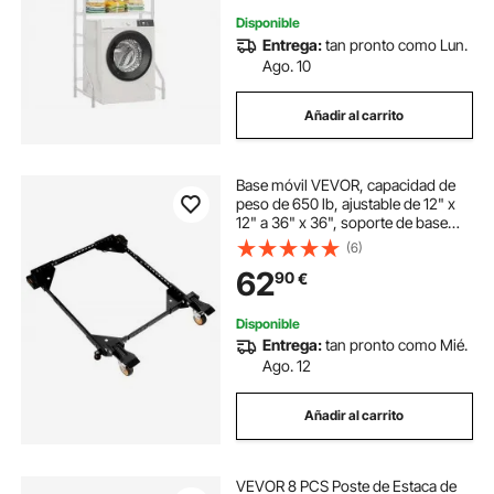
Disponible
Entrega:
tan pronto como Lun.
Ago. 10
Añadir al carrito
Base móvil VEVOR, capacidad de
peso de 650 lb, ajustable de 12" x
12" a 36" x 36", soporte de base
móvil universal resistente con
(6)
ruedas giratorias, para equipos de
62
90
€
carpintería, sierras de cinta,
herramientas eléctricas, máquinas
Disponible
Entrega:
tan pronto como Mié.
Ago. 12
Añadir al carrito
VEVOR 8 PCS Poste de Estaca de