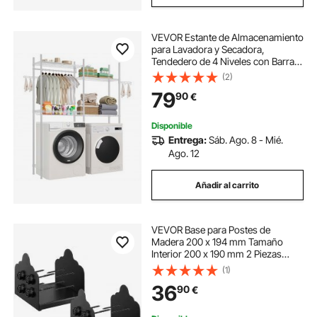
VEVOR Estante de Almacenamiento
para Lavadora y Secadora,
Tendedero de 4 Niveles con Barra y
Ganchos, Estantes Ajustables de
(2)
dos Filas para Lavadora, Ahorra
79
90
€
Espacio para Lavadero, Color
Blanco
Disponible
Entrega:
Sáb. Ago. 8 - Mié.
Ago. 12
Añadir al carrito
VEVOR Base para Postes de
Madera 200 x 194 mm Tamaño
Interior 200 x 190 mm 2 Piezas
Soportes de Acero al Carbono para
(1)
Postes Espesor de 2 mm para
36
90
€
Instalaciones Fijas de Pérgolas,
Barandillas, Negro