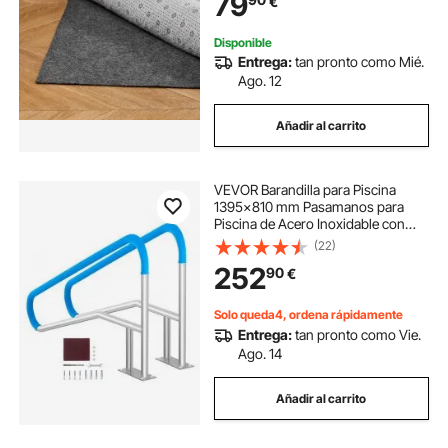
79
€
Alfombras en Su Lugar, Gris Claro
Disponible
Entrega:
tan pronto como Mié.
Ago. 12
Añadir al carrito
VEVOR Barandilla para Piscina
1395x810 mm Pasamanos para
Piscina de Acero Inoxidable con
Placa Base 2 Piezas Barra de
(22)
Seguridad Antioxidante para
252
90
€
Piscinas, Interiores, Exteriores,
Terrazas, Spas
Solo queda4, ordena rápidamente
Entrega:
tan pronto como Vie.
Ago. 14
Añadir al carrito