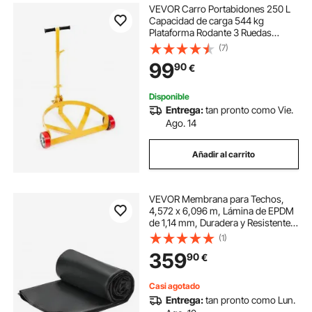
VEVOR Carro Portabidones 250 L
Capacidad de carga 544 kg
Plataforma Rodante 3 Ruedas
Bastidor de Acero Mango Ajustable
(7)
Base de Rodillos Herramienta de
99
90
€
Manipulación de Bidones para
Almacenes Fábricas
Disponible
Entrega:
tan pronto como Vie.
Ago. 14
Añadir al carrito
VEVOR Membrana para Techos,
4,572 x 6,096 m, Lámina de EPDM
de 1,14 mm, Duradera y Resistente a
la Intemperie, Impermeabilización
(1)
de Cocheras, Base para
359
90
€
Autocaravanas, Techos y
Estanques, Negro
Casi agotado
Entrega:
tan pronto como Lun.