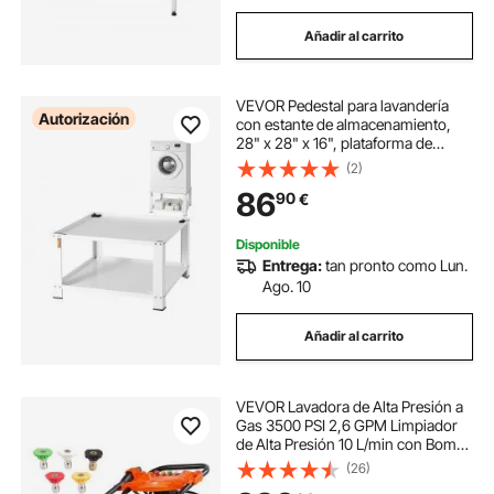
Añadir al carrito
VEVOR Pedestal para lavandería
Autorización
con estante de almacenamiento,
28" x 28" x 16", plataforma de
soporte para lavadora y secadora,
(2)
ajuste universal, capacidad de 660
86
90
€
lb, base de acero multifuncional
Disponible
Entrega:
tan pronto como Lun.
Ago. 10
Añadir al carrito
VEVOR Lavadora de Alta Presión a
Gas 3500 PSI 2,6 GPM Limpiador
de Alta Presión 10 L/min con Bomba
de Aluminio, Pistola Rociadora,
(26)
Varilla de Extensión, 5 Boquillas