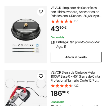
VEVOR Limpiador de Superficies
con Hidrolavadora, Accesorios de
Plástico con 4 Ruedas, 20,68 Mpa
máx., 2 Boquillas Rociadoras, 2
(17)
Varillas Extendidas para Aceras,
43
90
€
Patios y Terrazas, φ 385 x 120 mm
Disponible
Entrega:
tan pronto como Mar.
Ago. 11
Añadir al carrito
VEVOR Sierra de Cinta de Metal
1100W Base 0 – 45° Sierra de Cinta
Profesional Tamaño Corte 12,7 cm
137,8 - 472,4 Pies/min Sierra de
(22)
Cinta de Corte para Metal, Acero,
186
90
€
Aluminio y Cable Compuesto
Disponible