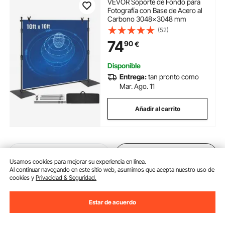
VEVOR Soporte de Fondo para
Fotografía con Base de Acero al
Carbono 3048x3048 mm
(52)
74
90
€
Disponible
Entrega:
tan pronto como
Mar. Ago. 11
Añadir al carrito
Anterior
Próximo
Usamos cookies para mejorar su experiencia en línea.
Al continuar navegando en este sitio web, asumimos que acepta nuestro uso de
cookies y
Privacidad & Seguridad.
También te puede interesar
Estar de acuerdo