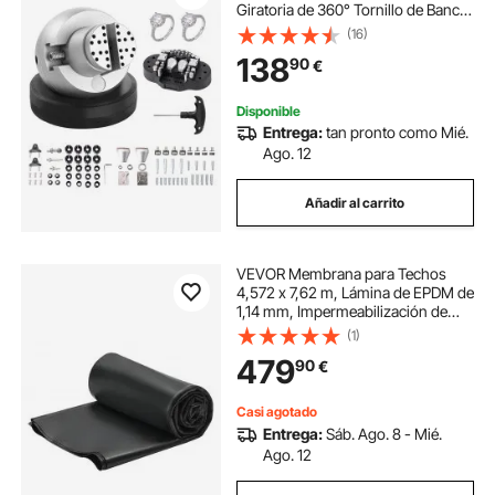
Giratoria de 360° Tornillo de Banco,
Mandíbula Ajustable con 69
(16)
Accesorios, Herramienta de Ajuste
138
90
€
de Grabado para Joyería de
Precisión
Disponible
Entrega:
tan pronto como Mié.
Ago. 12
Añadir al carrito
VEVOR Membrana para Techos
4,572 x 7,62 m, Lámina de EPDM de
1,14 mm, Impermeabilización de
Cocheras, Duradera y Resistente a
(1)
la Intemperie, Base para
479
90
€
Autocaravanas, Techos y
Estanques, Negro
Casi agotado
Entrega:
Sáb. Ago. 8 - Mié.
Ago. 12