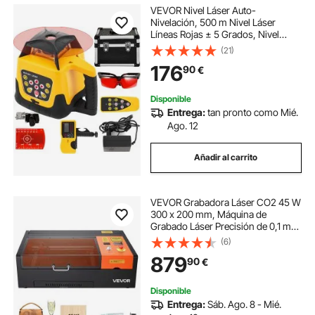
VEVOR Nivel Láser Auto-
Nivelación, 500 m Nivel Láser
Líneas Rojas ± 5 Grados, Nivel
Láser Giratorio, Nivel Láser
(21)
Autonivelante, 25 Horas Trabajo
176
90
€
Continuo para Construcción
Disponible
Entrega:
tan pronto como Mié.
Ago. 12
Añadir al carrito
VEVOR Grabadora Láser CO2 45 W
300 x 200 mm, Máquina de
Grabado Láser Precisión de 0,1 mm
Velocidad 300 mm/s, Compatible
(6)
con LightBurn GRBL CorelDraw
879
90
€
AutoCAD, para Bricolaje en Madera
Acrílico Vidrio
Disponible
Entrega:
Sáb. Ago. 8 - Mié.