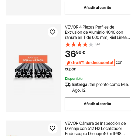
Añadir al carrito
VEVOR 4 Piezas Perfiles de
Extrusión de Aluminio 4040 con
ranura en T de 600 mm, Riel Lineal
Anodizado de Alta Resistencia para
(4)
Impresora 3D, Máquina CNC (DIY),
36
90
€
Grabado Láser, Color Negro
¡Extra5% de descuento!
con
cupón
Disponible
Entrega:
tan pronto como Mié.
Ago. 12
Añadir al carrito
VEVOR Cámara de Inspección de
Drenaje con 512 Hz Localizador
Endoscopio Drenaje 40 m IP68