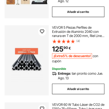
Ago. 12
Añadir al carrito
VEVOR 5 Piezas Perfiles de
Extrusión de Aluminio 2040 con
ranura en T de 2000 mm, Riel Lineal
Anodizado de Alta Resistencia para
(4)
Impresora 3D, Máquina CNC (DIY),
125
90
€
Grabado Láser, Color Negro
¡Extra5% de descuento!
con
cupón
Disponible
Entrega:
tan pronto como Jue.
Ago. 13
Añadir al carrito
VEVOR 60 W Tubo Láser de CO2 de
1250x75x55mm, Tubo Láser para