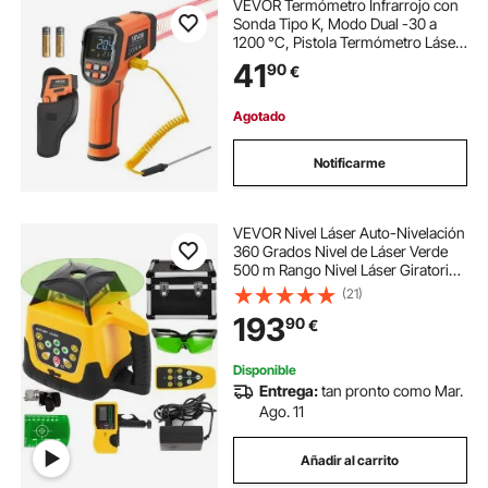
VEVOR Termómetro Infrarrojo con
Sonda Tipo K, Modo Dual -30 a
1200 °C, Pistola Termómetro Láser
Dual Digital 50:1 con Emisividad de
41
90
€
0,10 a 1,0 para Cocina Motor
Automoción (No Apto para Uso
Humano)
Agotado
Notificarme
VEVOR Nivel Láser Auto-Nivelación
360 Grados Nivel de Láser Verde
500 m Rango Nivel Láser Giratorio,
Nivel de Láser Impermeable Trabajo
(21)
Continuo 25 Horas para Trabajo,
193
90
€
Construcción, Decoración, Hogar
Disponible
Entrega:
tan pronto como Mar.
Ago. 11
Añadir al carrito