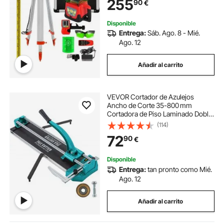
255
90
€
Automáticas de Medida y Láseres,
IP54
Disponible
Entrega:
Sáb. Ago. 8 - Mié.
Ago. 12
Añadir al carrito
VEVOR Cortador de Azulejos
Ancho de Corte 35-800 mm
Cortadora de Piso Laminado Doble
Rieles Posicionamiento Láser
(114)
Cortador Manual de Azulejos Corte
72
90
€
Preciso y Suave para Piedra,
Baldosas Ordinarias
Disponible
Entrega:
tan pronto como Mié.
Ago. 12
Añadir al carrito