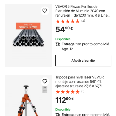
VEVOR 5 Piezas Perfiles de
Extrusión de Aluminio 2040 con
ranura en T de 1200 mm, Riel Lineal
Anodizado de Alta Resistencia para
(4)
Impresora 3D, Máquina CNC (DIY),
54
90
€
Grabado Láser, Color Negro
Disponible
Entrega:
tan pronto como Mié.
Ago. 12
Añadir al carrito
Trípode para nivel láser VEVOR,
montaje con rosca de 5/8"-11,
ajuste de altura de 27,16 a 67,71
pulgadas, trípode de estudio
(1)
resistente, con burbuja de nivel y
112
90
€
limitador de difusión, pies
antideslizantes elevables para
construcción
Disponible
Entrega:
tan pronto como Mié.