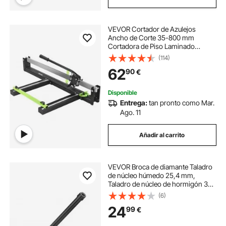
VEVOR Cortador de Azulejos
Ancho de Corte 35-800 mm
Cortadora de Piso Laminado
Espesor 6-15 mm Posicionamiento
(114)
Láser Cortador Manual de Azulejos
62
90
€
Corte Preciso y Suave para Piedra,
Baldosa Ordinaria
Disponible
Entrega:
tan pronto como Mar.
Ago. 11
Añadir al carrito
VEVOR Broca de diamante Taladro
de núcleo húmedo 25,4 mm,
Taladro de núcleo de hormigón 355
mm, Rosca hembra de 5/8"-11,
(6)
Soldadura láser Taladro húmedo de
24
99
€
diamante para ladrillos y bloques de
hormigón