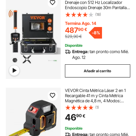
Drenaje con 512 Hz Localizador
Endoscopio Drenaje 30m Pantalla
7" IP68 Impermeable Grabadora
(18)
DVR 12 LEDs Ajustables 16 GB
Tarjeta SD para Tuberías de
Termina Ago. 14
Alcantarillado Hogar
487
90
€
-
8%
529,90
€
Disponible
Entrega:
tan pronto como Mié.
Ago. 12
Añadir al carrito
VEVOR Cinta Métrica Láser 2 en 1
Recargable 41 m y Cinta Métrica
Magnética de 4,8 m, 4 Modos:
Longitud, Área, Volumen, Continuo,
(1)
Pies/Pulgadas/Metros/Pies+Pulgad
46
90
€
as, para Exteriores y Decoración
Disponible
Entrega:
tan pronto como Mié.