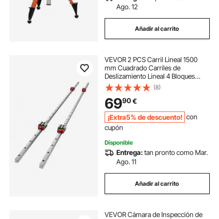
Ago. 12
Añadir al carrito
VEVOR 2 PCS Carril Lineal 1500
mm Cuadrado Carriles de
Deslizamiento Lineal 4 Bloques
Acero Inoxidable Alta Dureza Riel
(8)
Deslizante Lineal para Máquinas de
69
90
€
Soldadura Láser, Torno, Molino,
Dobladora
¡Extra5% de descuento!
con
cupón
Disponible
Entrega:
tan pronto como Mar.
Ago. 11
Añadir al carrito
VEVOR Cámara de Inspección de