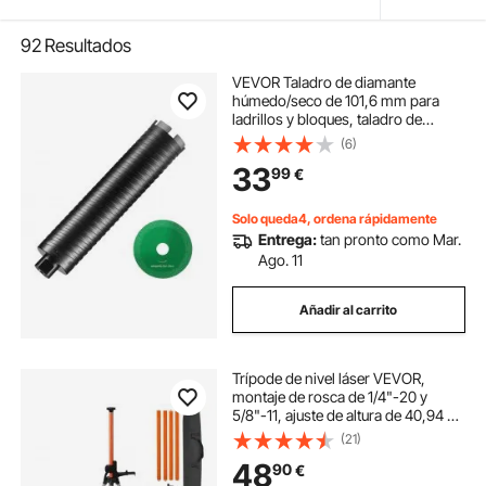
92
Resultados
VEVOR Taladro de diamante
húmedo/seco de 101,6 mm para
ladrillos y bloques, taladro de
núcleo de hormigón con taladro
(6)
guía y hoja de sierra, 241,3 mm,
33
99
€
rosca hembra de 5/8"-11, soldadura
láser
Solo queda4, ordena rápidamente
Entrega:
tan pronto como Mar.
Ago. 11
Añadir al carrito
Trípode de nivel láser VEVOR,
montaje de rosca de 1/4"-20 y
5/8"-11, ajuste de altura de 40,94 a
133,85 pulgadas con burbuja de
(21)
nivel y soporte resistente, poste
48
90
€
extensible, trípode de aluminio