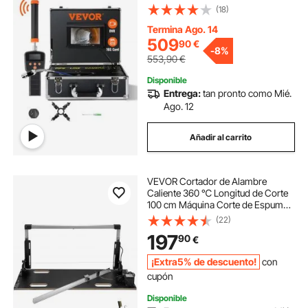
Impermeable Grabadora DVR 12
(18)
LEDs Ajustables Tarjeta SD de 16 GB
para Tuberías de Alcantarillado
Termina Ago. 14
509
90
€
-
8%
553,90
€
Disponible
Entrega:
tan pronto como Mié.
Ago. 12
Añadir al carrito
VEVOR Cortador de Alambre
Caliente 360 ℃ Longitud de Corte
100 cm Máquina Corte de Espuma
de Poliestireno Horizontal y Vertical
(22)
220 V Marcado Láser 138 x 35 x 15
197
90
€
cm Mesa de Trabajo de Corte de
Espuma
¡Extra5% de descuento!
con
cupón
Disponible