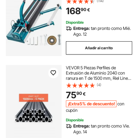
(114)
con Láser
168
90
€
Disponible
Entrega:
tan pronto como Mié.
Ago. 12
Añadir al carrito
VEVOR 5 Piezas Perfiles de
Extrusión de Aluminio 2040 con
ranura en T de 1500 mm, Riel Lineal
Anodizado de Alta Resistencia para
(4)
Impresora 3D, Máquina CNC (DIY),
75
90
€
Grabado Láser, Color Negro
¡Extra5% de descuento!
con
cupón
Disponible
Entrega:
tan pronto como Vie.
Ago. 14