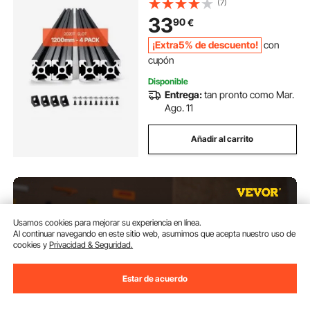
(7)
Impresora 3D, Máquina CNC (DIY),
33
90
€
Grabado Láser, Color Negro
¡Extra5% de descuento!
con
cupón
Disponible
Entrega:
tan pronto como Mar.
Ago. 11
Añadir al carrito
Usamos cookies para mejorar su experiencia en línea.
Al continuar navegando en este sitio web, asumimos que acepta nuestro uso de
cookies y
Privacidad & Seguridad.
Estar de acuerdo