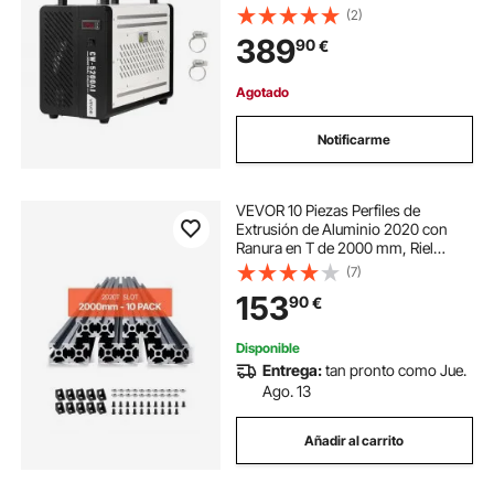
con Compresor, Caudal Máximo de
(2)
4,2 GPM, Tanque de 7 L, para
389
90
€
Máquina de Grabado y Corte Láser
de CO2
Agotado
Notificarme
VEVOR 10 Piezas Perfiles de
Extrusión de Aluminio 2020 con
Ranura en T de 2000 mm, Riel
Lineal Anodizado de Alta
(7)
Resistencia para Impresora 3D,
153
90
€
Máquina CNC (DIY), Grabado
Láser, Color Negro
Disponible
Entrega:
tan pronto como Jue.
Ago. 13
Añadir al carrito