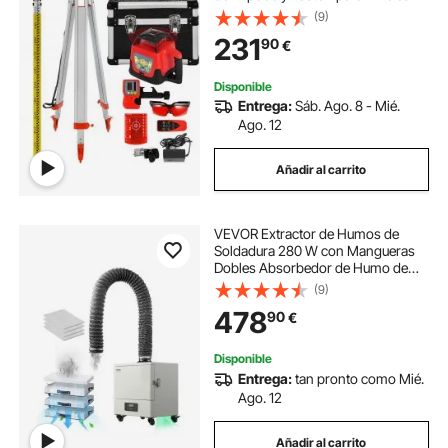
Automáticos 5 m, Trípode de Nivel
(9)
Plegable para Herramientas
231
90
€
Automáticas de Medida y Láseres,
± 5°
Disponible
Entrega:
Sáb. Ago. 8 - Mié.
Ago. 12
Añadir al carrito
VEVOR Extractor de Humos de
Soldadura 280 W con Mangueras
Dobles Absorbedor de Humo de
Soldadura 459 m³/h sin Escobillas
(9)
con Filtros de 4 Etapas y 10
478
90
€
Velocidades para Soldadura,
Grabado Láser
Disponible
Entrega:
tan pronto como Mié.
Ago. 12
Añadir al carrito