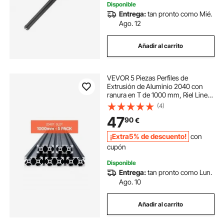
Disponible
Entrega:
tan pronto como Mié.
Ago. 12
Añadir al carrito
VEVOR 5 Piezas Perfiles de
Extrusión de Aluminio 2040 con
ranura en T de 1000 mm, Riel Lineal
Anodizado de Alta Resistencia para
(4)
Impresora 3D, Máquina CNC (DIY),
47
90
€
Grabado Láser, Color Negro
¡Extra5% de descuento!
con
cupón
Disponible
Entrega:
tan pronto como Lun.
Ago. 10
Añadir al carrito