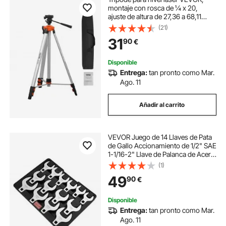
montaje con rosca de ¼ x 20,
ajuste de altura de 27,36 a 68,11
pulgadas con burbuja de nivel
(21)
integrada, soporte liviano para
31
90
€
escáner láser, patas retráctiles,
trípode de aluminio para medición
estable
Disponible
Entrega:
tan pronto como Mar.
Ago. 11
Añadir al carrito
VEVOR Juego de 14 Llaves de Pata
de Gallo Accionamiento de 1/2" SAE
1-1/16-2" Llave de Palanca de Acero
40 Cr con Tamaño Grabado con
(1)
Láser Compatible con Reparación
49
90
€
de Llaves Dinamométricas
Disponible
Entrega:
tan pronto como Mar.
Ago. 11