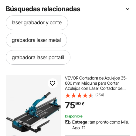
Búsquedas relacionadas
laser grabador y corte
grabadora laser metal
grabadora laser portatil
grabadora laser de plastico
VEVOR Cortadora de Azulejos 35-
600 mm Máquina para Cortar
Azulejos con Láser Cortador de
grabadora laser para metales
Azulejos Manual Cortadora de
(254)
Cerámica con Soporte
75
90
€
grabadora laser metales
Disponible
Entrega:
tan pronto como Mié.
grabadora láser de metales
Ago. 12