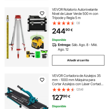
VEVOR Rotatorio Autonivelante
Nivel de Láser Verde 500 m con
Trípode y Regla 5 m
(3)
244
90
€
Disponible
Entrega:
Sáb. Ago. 8 - Mié.
Ago. 12
Añadir al carrito
VEVOR Cortadora de Azulejos 35
mm - 1000 mm Máquina para
Cortar Azulejos con Láser Cortador
de Azulejos Manual Cortadora de
(254)
Cerámica con Soporte, Diseño Fácil
127
90
€
de Usar, 123 x 49 x 23 cm
Disponible