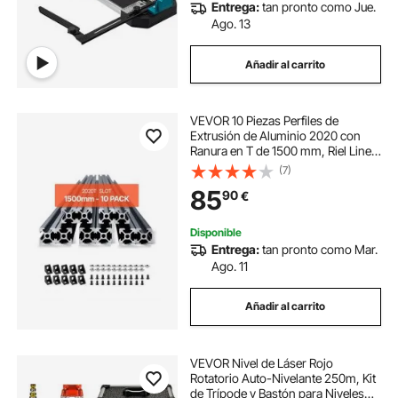
Entrega:
tan pronto como Jue.
Ago. 13
Añadir al carrito
VEVOR 10 Piezas Perfiles de
Extrusión de Aluminio 2020 con
Ranura en T de 1500 mm, Riel Lineal
Anodizado de Alta Resistencia para
(7)
Impresora 3D, Máquina CNC (DIY),
85
90
€
Grabado Láser, Color Negro
Disponible
Entrega:
tan pronto como Mar.
Ago. 11
Añadir al carrito
VEVOR Nivel de Láser Rojo
Rotatorio Auto-Nivelante 250m, Kit
de Trípode y Bastón para Niveles