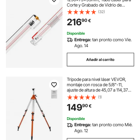
Corte y Grabado de Vidrio de
Borosilicato con Cabezal de Metal,
(32)
Cables de 5000-6000 h
216
90
€
Preconectados para Máquina de
Corte y Grabado Láser
Disponible
Entrega:
tan pronto como Vie.
Ago. 14
Añadir al carrito
Trípode para nivel láser VEVOR,
montaje con rosca de 5/8"-11,
ajuste de altura de 45,07 a 114,37
pulgadas, trípode de medición
(1)
resistente, con burbuja de nivel y
149
90
€
limitador de difusión, pies
antideslizantes elevables para
construcción
Disponible
Entrega:
tan pronto como Mié.
Ago. 12