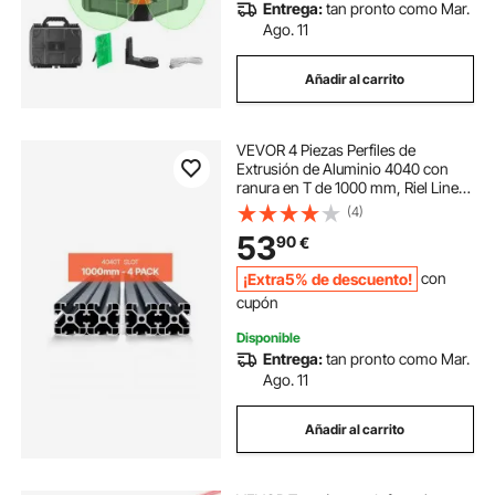
Entrega:
tan pronto como Mar.
Ago. 11
Añadir al carrito
VEVOR 4 Piezas Perfiles de
Extrusión de Aluminio 4040 con
ranura en T de 1000 mm, Riel Lineal
Anodizado de Alta Resistencia para
(4)
Impresora 3D, Máquina CNC (DIY),
53
90
€
Grabado Láser, Color Negro
¡Extra5% de descuento!
con
cupón
Disponible
Entrega:
tan pronto como Mar.
Ago. 11
Añadir al carrito