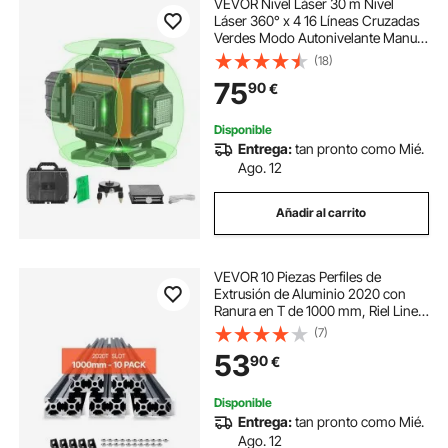
VEVOR Nivel Láser 30 m Nivel
Láser 360° x 4 16 Líneas Cruzadas
Verdes Modo Autonivelante Manual
Longitud de Onda Láser 520 nm ±
(18)
10 nm Precisión de 0,28 cm a 10 m
75
90
€
Trabajo Continuo 5 h con Batería
Disponible
Entrega:
tan pronto como Mié.
Ago. 12
Añadir al carrito
VEVOR 10 Piezas Perfiles de
Extrusión de Aluminio 2020 con
Ranura en T de 1000 mm, Riel Lineal
Anodizado de Alta Resistencia para
(7)
Impresora 3D, Máquina CNC (DIY),
53
90
€
Grabado Láser, Color Negro
Disponible
Entrega:
tan pronto como Mié.
Ago. 12