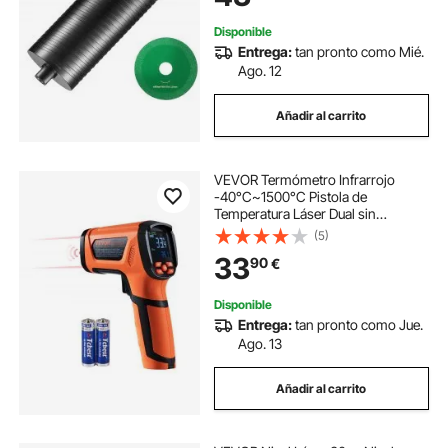
soldadura láser
Disponible
Entrega:
tan pronto como Mié.
Ago. 12
Añadir al carrito
VEVOR Termómetro Infrarrojo
-40°C~1500°C Pistola de
Temperatura Láser Dual sin
Contacto Pistola de Temperatura
(5)
Infrarroja de Mano con Emisividad
33
90
€
Ajustable para Fusión de
Metal/Motor (No para Humanos)
Disponible
Entrega:
tan pronto como Jue.
Ago. 13
Añadir al carrito