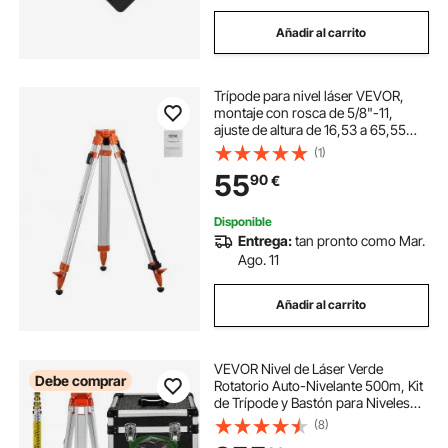
Añadir al carrito
Trípode para nivel láser VEVOR,
montaje con rosca de 5/8"-11,
ajuste de altura de 16,53 a 65,55
pulgadas, trípode de inspección
(1)
resistente para escáner de nivel
55
90
€
láser de construcción, patas
retráctiles, pies antideslizantes
profesionales
Disponible
Entrega:
tan pronto como Mar.
Ago. 11
Añadir al carrito
VEVOR Nivel de Láser Verde
Debe comprar
Rotatorio Auto-Nivelante 500m, Kit
de Trípode y Bastón para Niveles
Automáticos 5 m, Trípode de Nivel
(8)
Plegable para Herramientas