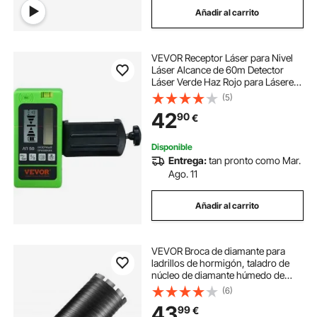
Añadir al carrito
grabador laser para metal
VEVOR Receptor Láser para Nivel
grabador de laser portatil
Láser Alcance de 60m Detector
Láser Verde Haz Rojo para Láseres
de Línea Pulsada Señal de Sonido
(5)
grabador de metal laser
Ajustable Pantalla LCD Dual Nivel de
42
90
€
Burbuja Incorporado con
Abrazadera
grabador laser portatil
Disponible
Entrega:
tan pronto como Mar.
Ago. 11
grabadora laser plastico
Añadir al carrito
grabadora de laser para metal
VEVOR Broca de diamante para
grabadora de metal laser
ladrillos de hormigón, taladro de
núcleo de diamante húmedo de
50,8 mm, profundidad de
(6)
perforación de 355 mm con hoja de
grabador láser portátil
43
99
€
sierra, rosca hembra de 1-1/4"-7,