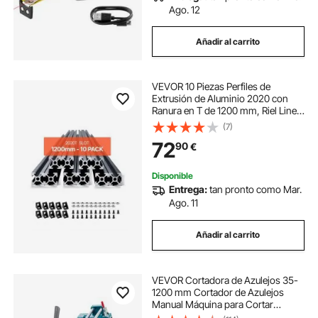
Ago. 12
Añadir al carrito
VEVOR 10 Piezas Perfiles de
Extrusión de Aluminio 2020 con
Ranura en T de 1200 mm, Riel Lineal
Anodizado de Alta Resistencia para
(7)
Impresora 3D, Máquina CNC (DIY),
72
90
€
Grabado Láser, Color Negro
Disponible
Entrega:
tan pronto como Mar.
Ago. 11
Añadir al carrito
VEVOR Cortadora de Azulejos 35-
1200 mm Cortador de Azulejos
Manual Máquina para Cortar
Azulejos Cortadora de Cerámica