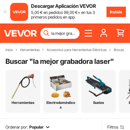
Descargar Aplicación VEVOR
Instala
5
,00
€
en pedidos
99
,00
€
+ en tus 3
primeros pedidos en app.
Inicio
Herramientas
Accesorios para Herramientas Eléctricas
Brocas
Buscar "
la mejor grabadora laser
"
Herramientas
Electrodoméstico
Suelos
s
Ordenar por:
Popular
Filtros