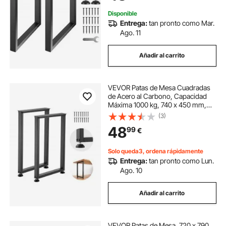
Comedor, Negro
Disponible
Entrega:
tan pronto como Mar.
Ago. 11
Añadir al carrito
VEVOR Patas de Mesa Cuadradas
de Acero al Carbono, Capacidad
Máxima 1000 kg, 740 x 450 mm,
Negro, Juego de 2 Patas con Kit de
(3)
Herrajes para Muebles, Escritorio,
48
99
€
Banco de Trabajo, Mesa de Bar y
Oficina
Solo queda3, ordena rápidamente
Entrega:
tan pronto como Lun.
Ago. 10
Añadir al carrito
VEVOR Patas de Mesa, 720 x 790