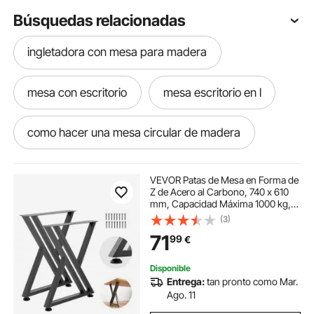
Búsquedas relacionadas
ingletadora con mesa para madera
mesa con escritorio
mesa escritorio en l
como hacer una mesa circular de madera
mesa gabinete
VEVOR Patas de Mesa en Forma de
Z de Acero al Carbono, 740 x 610
mm, Capacidad Máxima 1000 kg,
escritorio o mesa de trabajo
Juego de 2 Patas con Kit de
(3)
Herrajes para Muebles, Oficina,
71
99
€
Banco de Trabajo, Mesa de Bar y
Escritorio
mesa escritorio
mesa de escritorio en l
Disponible
Entrega:
tan pronto como Mar.
ingletadora de mesa para madera
Ago. 11