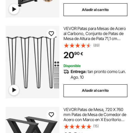
Añadir al carrito
VEVOR Patas para Mesas de Acero
al Carbono, Conjunto de Patas de
Mesa de Altura de Pata 71,1 cm
Patas para Muebles con 4 Pies de
(89)
Goma, Patas Mesa con Capacidad
20
90
€
de Carga 100 kg para Mesas
Auxiliares
Disponible
Entrega:
tan pronto como Lun.
Ago. 10
Añadir al carrito
VEVOR Patas de Mesa, 720 X 760
mm Patas de Mesa de Comedor de
Acero con Marco en X Escritorio
Negras, Conjunto de 2 Patas de
(15)
Mesa de Metal de Calidad, para