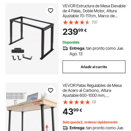
VEVOR Estructura de Mesa Elevable
de 4 Patas, Doble Motor, Altura
Ajustable 70-117cm, Marco de
Escritorio Elevable Eléctrico, 4
(12)
Ajustes, Patas de Mesa con Control
239
99
€
Inteligente para Oficina Hogar,
Negro
Disponible
Entrega:
tan pronto como Jue.
Ago. 13
Añadir al carrito
VEVOR Patas Regulables de Mesa
de Acero al Carbono, Altura
Ajustable 600-1000 mm,
Capacidad Máxima 544 kg, Juego
(3)
de 4 Patas Redondas con Kit de
43
99
€
Herrajes para Escritorio, Banco de
Trabajo, Mesa de Bar
Solo queda2, ordena rápidamente
Entrega:
tan pronto como Jue.