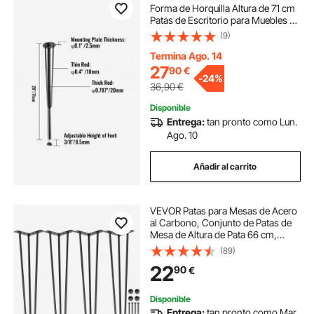
Forma de Horquilla Altura de 71 cm
Patas de Escritorio para Muebles 3
Varillas 4 Piezas Patas de Mesa de
(9)
Centro para Comedor con
Protectores de Piso de Goma,
Termina Ago. 14
Negro
27
90
€
-
24%
36,90
€
Disponible
Entrega:
tan pronto como Lun.
Ago. 10
Añadir al carrito
VEVOR Patas para Mesas de Acero
al Carbono, Conjunto de Patas de
Mesa de Altura de Pata 66 cm,
Patas para Muebles con 4 Pies de
(89)
Goma, Patas de Mesa con
22
90
€
Capacidad de Carga 100 kg para
Mesas Auxiliares
Disponible
Entrega:
tan pronto como Mar.