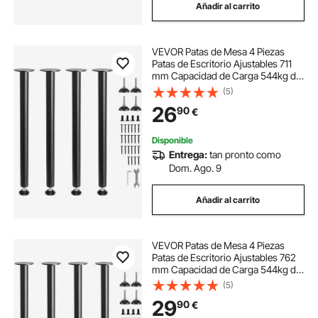
Añadir al carrito
VEVOR Patas de Mesa 4 Piezas
Patas de Escritorio Ajustables 711
mm Capacidad de Carga 544kg de
Acero Sólido Instalación Rápida
(5)
Patas Resistentes de Muebles para
26
90
€
Bricolaje Hogar Oficina Comedor,
Negro
Disponible
Entrega:
tan pronto como
Dom. Ago. 9
Añadir al carrito
VEVOR Patas de Mesa 4 Piezas
Patas de Escritorio Ajustables 762
mm Capacidad de Carga 544kg de
Acero Sólido Instalación Rápida
(5)
Patas Resistentes de Muebles para
29
90
€
Bricolaje Hogar Oficina Comedor,
Negro