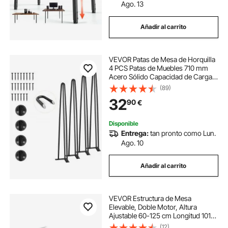
Ago. 13
Añadir al carrito
VEVOR Patas de Mesa de Horquilla
4 PCS Patas de Muebles 710 mm
Acero Sólido Capacidad de Carga
408 kg Patas de Oficina 3 Varillas
(89)
con Tornillos y Patines Protectores
32
90
€
para Casa Oficina Comedor, Negro
Disponible
Entrega:
tan pronto como Lun.
Ago. 10
Añadir al carrito
VEVOR Estructura de Mesa
Elevable, Doble Motor, Altura
Ajustable 60-125 cm Longitud 101-
180 cm, Marco de Escritorio
(12)