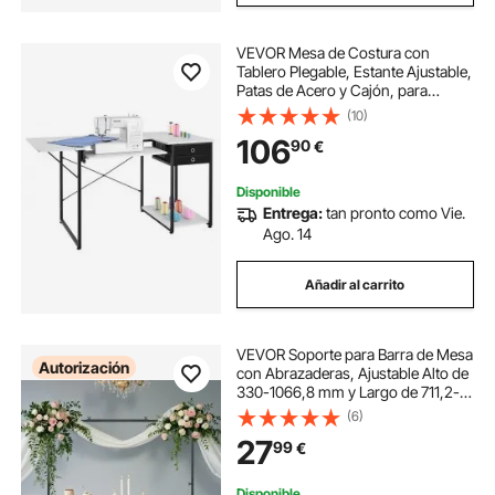
VEVOR Mesa de Costura con
Tablero Plegable, Estante Ajustable,
Patas de Acero y Cajón, para
Ordenador, Estudio de Moda,
(10)
Estudio de Arte, Institución
106
90
€
Educativa, 1395 x 600 x 760 mm,
Blanco y Negro
Disponible
Entrega:
tan pronto como Vie.
Ago. 14
Añadir al carrito
VEVOR Soporte para Barra de Mesa
Autorización
con Abrazaderas, Ajustable Alto de
330-1066,8 mm y Largo de 711,2-
2489,2 mm, Marco para Arco de
(6)
Globos de Mesa para Decoración
27
99
€
de Bodas, Cumpleaños, Fiestas,
Negro
Disponible