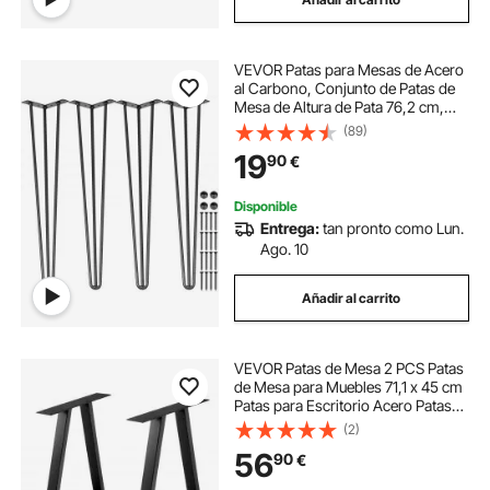
VEVOR Patas para Mesas de Acero
al Carbono, Conjunto de Patas de
Mesa de Altura de Pata 76,2 cm,
Patas para Muebles con 4 Pies de
(89)
Goma, Patas Mesa con Capacidad
19
90
€
de Carga 100 kg para Mesas
Auxiliares
Disponible
Entrega:
tan pronto como Lun.
Ago. 10
Añadir al carrito
VEVOR Patas de Mesa 2 PCS Patas
de Mesa para Muebles 71,1 x 45 cm
Patas para Escritorio Acero Patas
Mesa Industrial Carga 544,3 kg
(2)
Patas Mesa Comedor Espesor 2
56
90
€
mm Patas para Mesa Auxiliar Forma
A