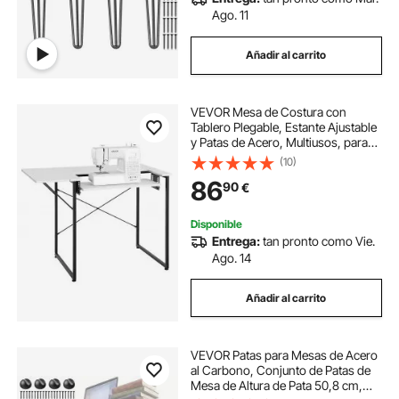
Ago. 11
Añadir al carrito
VEVOR Mesa de Costura con
Tablero Plegable, Estante Ajustable
y Patas de Acero, Multiusos, para
Estudio de Moda en Casa, Estudio
(10)
de Arte, Institución Educativa, Color
86
90
€
Blanco, 1045 x 600 x 760 mm
Disponible
Entrega:
tan pronto como Vie.
Ago. 14
Añadir al carrito
VEVOR Patas para Mesas de Acero
al Carbono, Conjunto de Patas de
Mesa de Altura de Pata 50,8 cm,