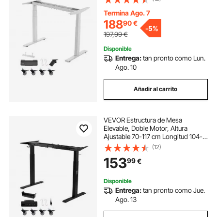
Elevable Eléctrico, Patas de Mesa
con Control Inteligente para Oficina
Termina Ago. 7
Hogar, Blanco
188
90
€
-
5%
197,99
€
Disponible
Entrega:
tan pronto como Lun.
Ago. 10
Añadir al carrito
VEVOR Estructura de Mesa
Elevable, Doble Motor, Altura
Ajustable 70-117 cm Longitud 104-
160 cm, Patas de Mesa con Control
(12)
Inteligente, Marco de Escritorio
153
99
€
Elevable Eléctrico para Hogar
Oficina, Negro
Disponible
Entrega:
tan pronto como Jue.
Ago. 13