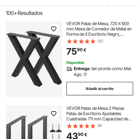
100+
Resultados
VEVOR Patas de Mesa, 720 X 600
mm Mesa de Comedor de Metal en
Forma de X Escritorio Negro,
Conjunto de 2 Patas de Mesa de
(15)
Acero de Calidad, Patas para
75
90
€
Muebles Tienda de Café Bar de
Oficina en Casa
Disponible
Entrega:
tan pronto como Mar.
Ago. 11
Añadir al carrito
VEVOR Patas de Mesa 2 Piezas
Patas de Escritorio Ajustables
Cuadradas 711 mm Capacidad de
Carga 454 kg de Acero Sólido
(9)
Patas de Muebles con Muchos
43
90
€
Accesorios para Hogar, Oficina,