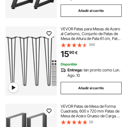
Añadir al carrito
VEVOR Patas para Mesas de Acero
al Carbono, Conjunto de Patas de
Mesa de Altura de Pata 61 cm, Patas
para Muebles con 4 Pies de Goma,
(89)
Patas de Mesa con Capacidad de
15
90
€
Carga 100 kg para Mesas Auxiliares
Disponible
Entrega:
tan pronto como Lun.
Ago. 10
Añadir al carrito
VEVOR Patas de Mesa de Forma
Cuadrada, 600 x 720 mm Patas de
Mesa de Acero Grueso de Carga de
1000 kg, Conjunto de 2 Patas de
(9)
Mesa, Patas de Varias Mesas para