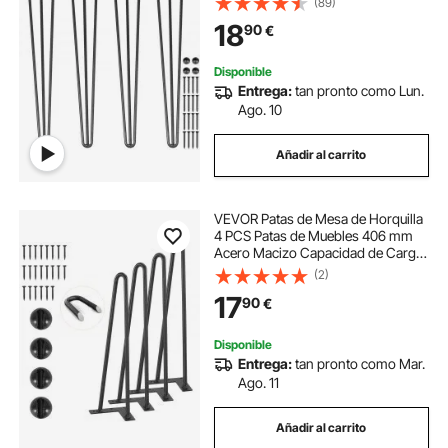
(89)
Patas de Mesa con Capacidad de
18
90
€
Carga 100 kg para Mesas Auxiliares
Disponible
Entrega:
tan pronto como Lun.
Ago. 10
Añadir al carrito
VEVOR Patas de Mesa de Horquilla
4 PCS Patas de Muebles 406 mm
Acero Macizo Capacidad de Carga
227 kg Patas de Oficina 2 Varillas
(2)
con Tornillos y Patines Protectores
17
90
€
para Casa Oficina Comedor, Negra
Disponible
Entrega:
tan pronto como Mar.
Ago. 11
Añadir al carrito