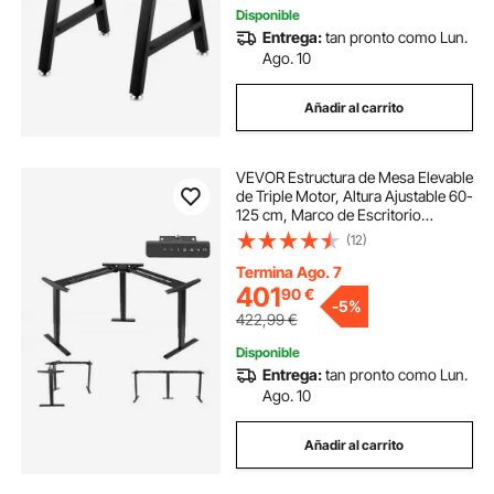
Disponible
Entrega:
tan pronto como Lun.
Ago. 10
Añadir al carrito
VEVOR Estructura de Mesa Elevable
de Triple Motor, Altura Ajustable 60-
125 cm, Marco de Escritorio
Elevable Eléctrico, 4 Ajustes, 3
(12)
Patas de Mesa de Esquina con
Control Inteligente para Oficina
Termina Ago. 7
Hogar
401
90
€
-
5%
422,99
€
Disponible
Entrega:
tan pronto como Lun.
Ago. 10
Añadir al carrito