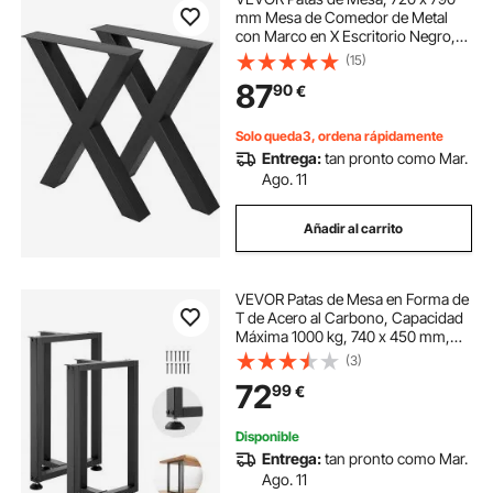
mm Mesa de Comedor de Metal
con Marco en X Escritorio Negro,
Conjunto de 2 Patas de Mesa de
(15)
Acero de Calidad, Patas para
87
90
€
Muebles Tienda de Café Bar de
Oficina en Casa
Solo queda3, ordena rápidamente
Entrega:
tan pronto como Mar.
Ago. 11
Añadir al carrito
VEVOR Patas de Mesa en Forma de
T de Acero al Carbono, Capacidad
Máxima 1000 kg, 740 x 450 mm,
Juego de 2 Patas Cuadradas con Kit
(3)
de Herrajes para Muebles,
72
99
€
Escritorio, Mesa de Bar y Banco de
Trabajo
Disponible
Entrega:
tan pronto como Mar.
Ago. 11