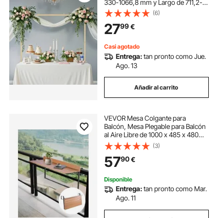
330-1066,8 mm y Largo de 711,2-
2489,2 mm, Marco para Arco de
(6)
Globos de Mesa para Decoración
27
99
€
de Cumpleaños, Fiestas, Dorado
Casi agotado
Entrega:
tan pronto como Jue.
Ago. 13
Añadir al carrito
VEVOR Mesa Colgante para
Balcón, Mesa Plegable para Balcón
al Aire Libre de 1000 x 485 x 480
mm con Barandillas, Ajustable en 5
(3)
Niveles, se Adapta a Barandillas de
57
90
€
1-5,31", Mesa para Patio y Terraza
Disponible
Entrega:
tan pronto como Mar.
Ago. 11