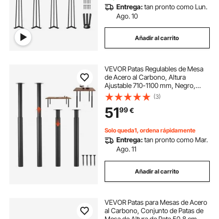
Entrega:
tan pronto como Lun.
Ago. 10
Añadir al carrito
VEVOR Patas Regulables de Mesa
de Acero al Carbono, Altura
Ajustable 710-1100 mm, Negro,
Capacidad Máxima 544 kg, Juego
(3)
de 4 Patas con Kit de Herrajes para
51
99
€
Escritorio, Mesa de Bar, Banco de
Trabajo
Solo queda1, ordena rápidamente
Entrega:
tan pronto como Mar.
Ago. 11
Añadir al carrito
VEVOR Patas para Mesas de Acero
al Carbono, Conjunto de Patas de
Mesa de Altura de Pata 50,8 cm,