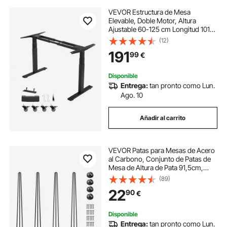
VEVOR Estructura de Mesa
Elevable, Doble Motor, Altura
Ajustable 60-125 cm Longitud 101-
180 cm, Patas de Mesa con Control
(12)
Inteligente, Marco de Escritorio
191
99
€
Elevable Eléctrico para Oficina
Hogar, Negro
Disponible
Entrega:
tan pronto como Lun.
Ago. 10
Añadir al carrito
VEVOR Patas para Mesas de Acero
al Carbono, Conjunto de Patas de
Mesa de Altura de Pata 91,5cm,
Patas para Muebles con 4 Pies de
(89)
Goma, Patas de Mesa con
22
90
€
Capacidad de Carga 100 kg para
Mesas Auxiliares
Disponible
Entrega:
tan pronto como Lun.