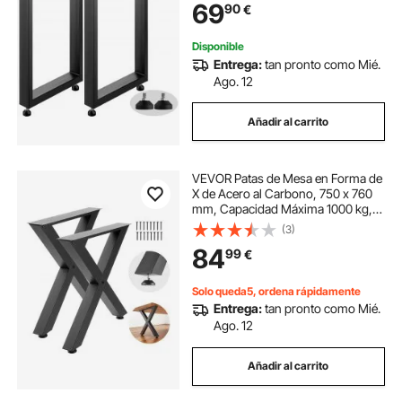
69
90
€
Mesas de Café, Mesas Auxiliares,
Sillones
Disponible
Entrega:
tan pronto como Mié.
Ago. 12
Añadir al carrito
VEVOR Patas de Mesa en Forma de
X de Acero al Carbono, 750 x 760
mm, Capacidad Máxima 1000 kg,
Juego de 2 Patas con Kit de
(3)
Herrajes para Oficina, Muebles,
84
99
€
Escritorio, Banco de Trabajo y Mesa
de Bar
Solo queda5, ordena rápidamente
Entrega:
tan pronto como Mié.
Ago. 12
Añadir al carrito