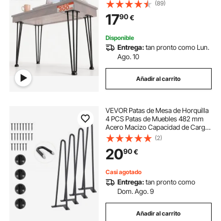
Patas para Muebles con 4 Pies de
(89)
Goma, Patas Mesa con Capacidad
17
90
€
de Carga 100 kg para Mesas
Auxiliares
Disponible
Entrega:
tan pronto como Lun.
Ago. 10
Añadir al carrito
VEVOR Patas de Mesa de Horquilla
4 PCS Patas de Muebles 482 mm
Acero Macizo Capacidad de Carga
227 kg Patas de Oficina 2 Varillas
(2)
con Tornillos y Patines Protectores
20
90
€
para Casa Oficina Comedor, Negra
Casi agotado
Entrega:
tan pronto como
Dom. Ago. 9
Añadir al carrito