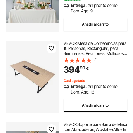
Entrega:
tan pronto como
Dom. Ago. 9
Añadir al carrito
VEVOR Mesa de Conferencias para
10 Personas, Rectangular, para
Seminarios, Reuniones, Multiusos,
con Patas de Metal, Ideal para
(3)
Oficinas, Salas de Conferencias,
394
90
€
Color Marrón, 2400 x 1200 x 750
mm
Casi agotado
Entrega:
tan pronto como
Dom. Ago. 16
Añadir al carrito
VEVOR Soporte para Barra de Mesa
con Abrazaderas, Ajustable Alto de