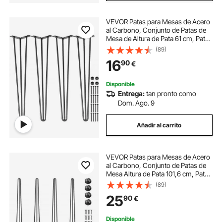
VEVOR Patas para Mesas de Acero
al Carbono, Conjunto de Patas de
Mesa de Altura de Pata 61 cm, Patas
para Muebles con 4 Pies de Goma,
(89)
Patas de Mesa con Capacidad de
16
90
€
Carga 100 kg para Mesas Auxiliares
Disponible
Entrega:
tan pronto como
Dom. Ago. 9
Añadir al carrito
VEVOR Patas para Mesas de Acero
al Carbono, Conjunto de Patas de
Mesa Altura de Pata 101,6 cm, Patas
para Muebles con 4 Pies de Goma,
(89)
Patas de Mesa con Capacidad de
25
90
€
Carga 200 kg para Mesas
Auxiliares
Disponible