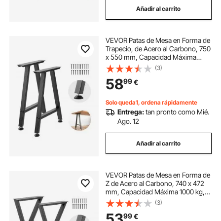
Añadir al carrito
mesa de escritoria
mesa escritorio l
VEVOR Patas de Mesa en Forma de
mesa de trabajo de jardin
Trapecio, de Acero al Carbono, 750
x 550 mm, Capacidad Máxima
1000 kg, Juego de 2 Patas con Kit
(3)
mesa de hierro exterior
de Herrajes para Muebles,
58
99
€
Escritorio, Mesa de Bar y Banco de
Trabajo
mesa salon patas negras
Solo queda1, ordena rápidamente
Entrega:
tan pronto como Mié.
Ago. 12
mesa portatil para playa
Añadir al carrito
VEVOR Patas de Mesa en Forma de
Z de Acero al Carbono, 740 x 472
mm, Capacidad Máxima 1000 kg,
Juego de 2 Patas con Kit de
(3)
Herrajes para Muebles, Escritorio,
53
99
€
Banco de Trabajo, Mesa de Bar y