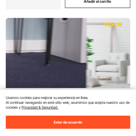
Añadir al carrito
VEVOR Patas para Mesas de
Usamos cookies para mejorar su experiencia en línea.
Acero al Carbono, Conjunto de
Al continuar navegando en este sitio web, asumimos que acepta nuestro uso de
Patas de Mesa de Altura de Pata
cookies y
Privacidad & Seguridad.
71,1 cm Patas para Muebles con 4
(89)
Pies de Goma, Patas Mesa con
20
90
€
Capacidad de Carga 100 kg para
Estar de acuerdo
Mesas Auxiliares
Disponible