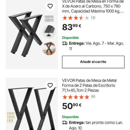
VEVOR Patas de Mesa en Forma de
X de Acero al Carbono, 750 x 790
mm, Capacidad Máxima 1000 kg,
Juego de 2 Patas con Kit de
(3)
Herrajes para Escritorio, Muebles,
83
99
€
Mesa de Bar, Banco de Trabajo y
Oficina
Disponible
Entrega:
Vie. Ago. 7 - Mar. Ago.
11
Añadir al carrito
VEVOR Patas de Mesa de Metal
Forma de Z Patas de Escritorio
71,1x45,7cm 2 Piezas
(6)
50
90
€
Disponible
Entrega:
tan pronto como Lun.
Ago. 10