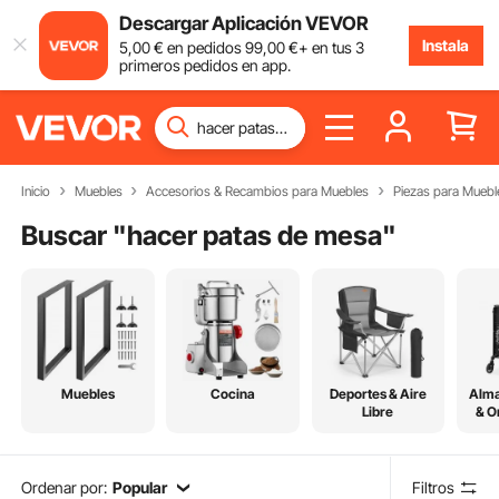
Descargar Aplicación VEVOR
Instala
5
,00
€
en pedidos
99
,00
€
+ en tus 3
primeros pedidos en app.
Inicio
Muebles
Accesorios & Recambios para Muebles
Piezas para Muebl
Buscar "
hacer patas de mesa
"
Muebles
Cocina
Deportes & Aire
Alm
Libre
& O
Ordenar por:
Popular
Filtros