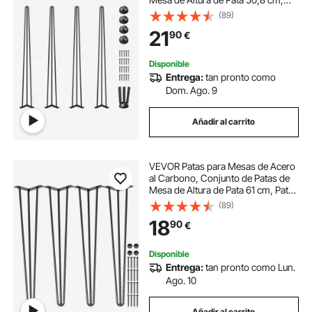
Patas para Muebles con 4 Pies de
(89)
Goma, Patas Mesa con Capacidad
21
90
€
de Carga 100 kg para Mesas
Auxiliares
Disponible
Entrega:
tan pronto como
Dom. Ago. 9
Añadir al carrito
VEVOR Patas para Mesas de Acero
al Carbono, Conjunto de Patas de
Mesa de Altura de Pata 61 cm, Patas
para Muebles con 4 Pies de Goma,
(89)
Patas de Mesa con Capacidad de
18
90
€
Carga 100 kg para Mesas Auxiliares
Disponible
Entrega:
tan pronto como Lun.
Ago. 10
Añadir al carrito