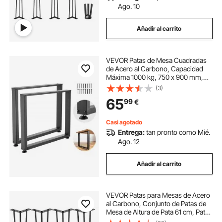
Ago. 10
Añadir al carrito
VEVOR Patas de Mesa Cuadradas
de Acero al Carbono, Capacidad
Máxima 1000 kg, 750 x 900 mm,
Negro, Juego de 2 Patas con Kit de
(3)
Herrajes para Banco de Trabajo,
65
99
€
Muebles, Escritorio, Mesa de Bar y
Oficina
Casi agotado
Entrega:
tan pronto como Mié.
Ago. 12
Añadir al carrito
VEVOR Patas para Mesas de Acero
al Carbono, Conjunto de Patas de
Mesa de Altura de Pata 61 cm, Patas
para Muebles con 4 Pies de Goma,