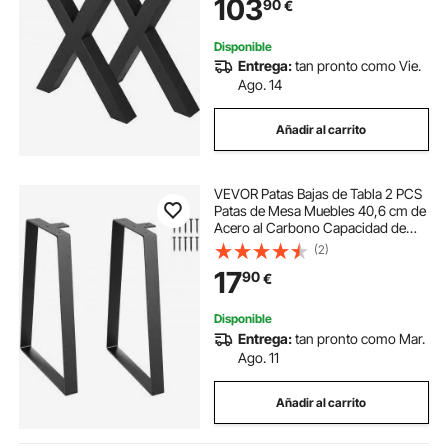
103
90
€
Muebles Perfecta para Tienda de
Café Bar
Disponible
Entrega:
tan pronto como Vie.
Ago. 14
Añadir al carrito
VEVOR Patas Bajas de Tabla 2 PCS
Patas de Mesa Muebles 40,6 cm de
Acero al Carbono Capacidad de
Carga 181 kg Patas de Oficina
(2)
Piernas Trapezoidales del Escritorio
17
90
€
para Casa Oficina Comedor, Negro
Disponible
Entrega:
tan pronto como Mar.
Ago. 11
Añadir al carrito