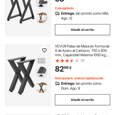
Oficina
Casi agotado
Entrega:
tan pronto como Mié.
Ago. 12
Añadir al carrito
VEVOR Patas de Mesa en Forma de
X de Acero al Carbono, 750 x 600
mm, Capacidad Máxima 1000 kg,
Juego de 2 Patas con Kit de
(3)
Herrajes para Muebles, Escritorio,
82
99
€
Oficina, Banco de Trabajo y Mesa
de Bar
Solo queda4, ordena rápidamente
Entrega:
tan pronto como
Dom. Ago. 9
Añadir al carrito