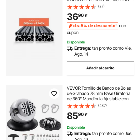
Anodizado de Alta Resistencia para
(37)
Impresora 3D, Máquina CNC (DIY),
36
90
€
Grabado Láser, Color Negro
¡Extra5% de descuento!
con
cupón
Disponible
Entrega:
tan pronto como Vie.
Ago. 14
Añadir al carrito
VEVOR Tornillo de Banco de Bolas
de Grabado 78 mm Base Giratoria
de 360° Mandíbula Ajustable con
30 Accesorios, Herramienta de
(487)
Ajuste de Grabado para Joyería,
85
90
€
Fabricación de Joyas de Precisión
Disponible
Entrega:
tan pronto como Jue.
Ago. 13