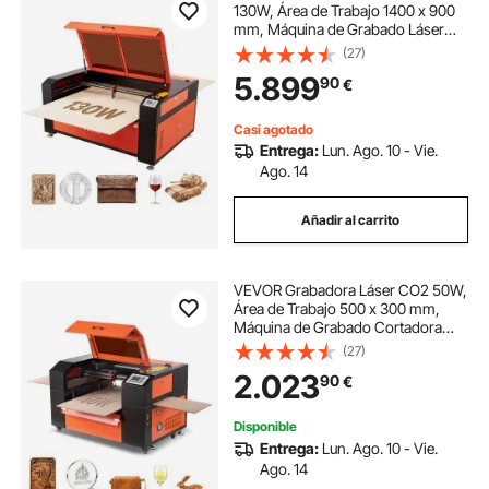
130W, Área de Trabajo 1400 x 900
mm, Máquina de Grabado Láser
con Asistencia de Aire de Paso de 2
(27)
Vías Velocidad de 1200 mm/s, para
5.899
90
€
Bricolaje en Madera Acrílico Cuero
Casi agotado
Entrega:
Lun. Ago. 10 - Vie.
Ago. 14
Añadir al carrito
VEVOR Grabadora Láser CO2 50W,
Área de Trabajo 500 x 300 mm,
Máquina de Grabado Cortadora
Láser con Asistencia de Aire de
(27)
Paso de 4 Vías Velocidad de 600
2.023
90
€
mm/s, para Bricolaje en Madera
Acrílico Cuero
Disponible
Entrega:
Lun. Ago. 10 - Vie.
Ago. 14