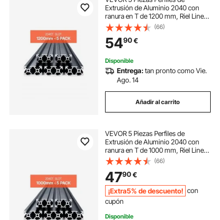
Extrusión de Aluminio 2040 con
ranura en T de 1200 mm, Riel Lineal
Anodizado de Alta Resistencia para
(66)
Impresora 3D, Máquina CNC (DIY),
54
90
€
Grabado Láser, Color Negro
Disponible
Entrega:
tan pronto como Vie.
Ago. 14
Añadir al carrito
VEVOR 5 Piezas Perfiles de
Extrusión de Aluminio 2040 con
ranura en T de 1000 mm, Riel Lineal
Anodizado de Alta Resistencia para
(66)
Impresora 3D, Máquina CNC (DIY),
47
90
€
Grabado Láser, Color Negro
¡Extra5% de descuento!
con
cupón
Disponible