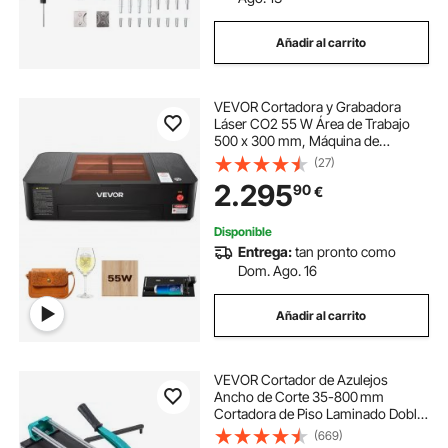
Añadir al carrito
VEVOR Cortadora y Grabadora
Láser CO2 55 W Área de Trabajo
500 x 300 mm, Máquina de
Grabado Láser Velocidad de 500
(27)
mm/s, Compatible con LightBurn
2.295
90
€
GRBL CorelDraw AutoCAD, para
Madera Acrílico Vidrio
Disponible
Entrega:
tan pronto como
Dom. Ago. 16
Añadir al carrito
VEVOR Cortador de Azulejos
Ancho de Corte 35-800 mm
Cortadora de Piso Laminado Doble
Rieles Posicionamiento Láser
(669)
Cortador Manual de Azulejos Corte