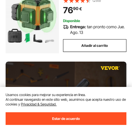
(255)
Precisión de 0,28cm a 10m
76
90
€
Funcionamiento Continuo 8h con
Soporte de Batería
Disponible
Entrega:
tan pronto como Jue.
Ago. 13
Añadir al carrito
Usamos cookies para mejorar su experiencia en línea.
Al continuar navegando en este sitio web, asumimos que acepta nuestro uso de
cookies y
Privacidad & Seguridad.
Estar de acuerdo