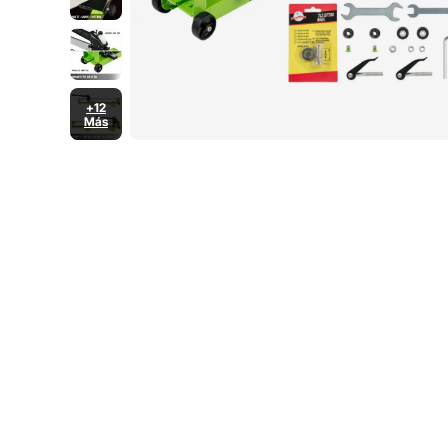
+12
Más