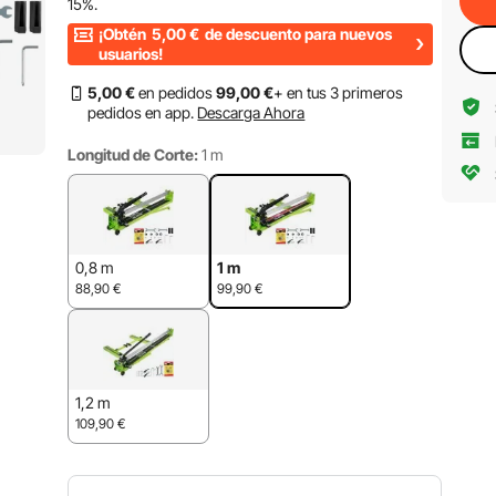
15%
.
¡Obtén
5,00
€
de descuento para nuevos
usuarios!
5
,00
€
en pedidos
99
,00
€
+ en tus 3 primeros
pedidos en app.
Descarga Ahora
Longitud de Corte:
1 m
0,8 m
1 m
88,90
€
99,90
€
1,2 m
109,90
€