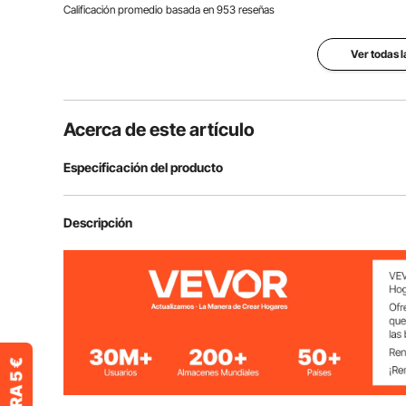
Calificación promedio basada en
953
reseñas
Ver todas 
Acerca de este artículo
Especificación del producto
Material de la Placa Inferior
Acero
Descripción
Cantidad del Cojinete
23
Ancho de la Placa Inferior
4 "/ 10 cm
Min. Ancho de Corte
1,38 "/ 35 mm