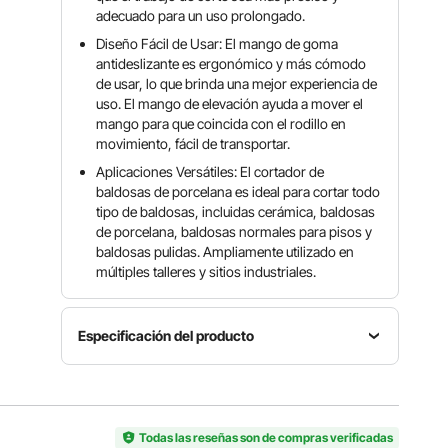
adecuado para un uso prolongado.
Diseño Fácil de Usar: El mango de goma
antideslizante es ergonómico y más cómodo
de usar, lo que brinda una mejor experiencia de
uso. El mango de elevación ayuda a mover el
mango para que coincida con el rodillo en
movimiento, fácil de transportar.
Aplicaciones Versátiles: El cortador de
baldosas de porcelana es ideal para cortar todo
tipo de baldosas, incluidas cerámica, baldosas
de porcelana, baldosas normales para pisos y
baldosas pulidas. Ampliamente utilizado en
múltiples talleres y sitios industriales.
Especificación del producto
Material
Cantidad
Ancho de
de la
del
la Placa
Placa
Cojinete
Inferior
Inferior
Todas las reseñas son de compras verificadas
23
4 "/ 10 cm