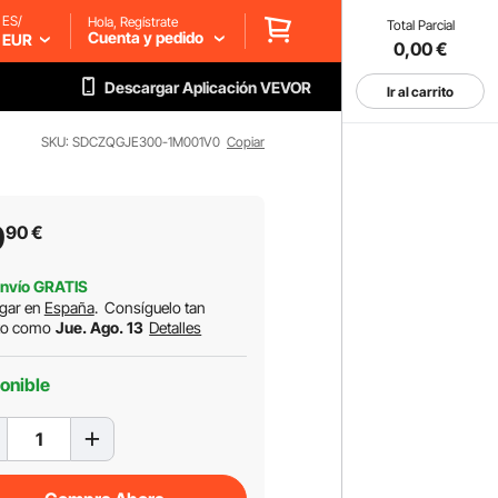
ES/
Hola, Regístrate
Total Parcial
Cuenta y pedido
EUR
0,00
€
Descargar Aplicación VEVOR
Ir al carrito
SKU: SDCZQGJE300-1M001V0
Copiar
9
90
€
nvío GRATIS
gar en
España
.
Consíguelo tan
to como
Jue. Ago. 13
Detalles
onible