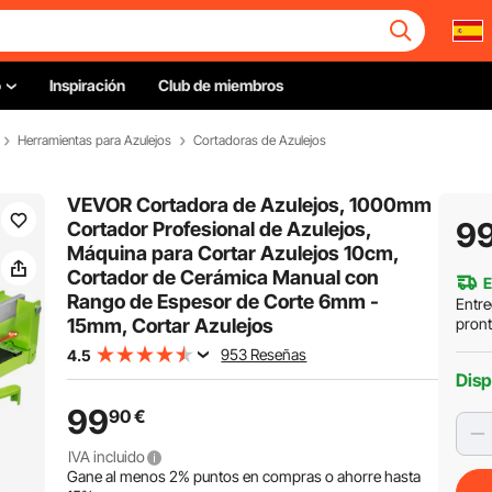
o
Inspiración
Club de miembros
Herramientas para Azulejos
Cortadoras de Azulejos
VEVOR Cortadora de Azulejos, 1000mm
9
Cortador Profesional de Azulejos,
Máquina para Cortar Azulejos 10cm,
Cortador de Cerámica Manual con
E
Rango de Espesor de Corte 6mm -
Entre
15mm, Cortar Azulejos
pron
953 Reseñas
4.5
Disp
99
90
€
IVA incluido
Gane al menos
2%
puntos en compras o ahorre hasta