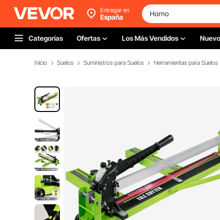
Entregar en
España
Categorías
Ofertas
Los Más Vendidos
Nuev
Inicio
Suelos
Suministros para Suelos
Herramientas para Suelos