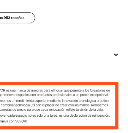
Acero
Min.
Max.
las 953 reseñas
Ancho de
Longitud
Carril de
Corte
de Corte
Guía
1,38 "/ 35
39,4 "/
Vía Única
mm
1000 mm
Ver todas las especificaciones