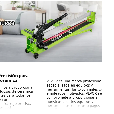
mm
/ 6 mm - 15 mm
x 9,9 "/ 102,9 x 60,2 x 25,3 cm
recisión para
)
Cerámica
VEVOR es una marca profesional
especializada en equipos y
mos a proporcionar
herramientas. Junto con miles de
aldosas de cerámica
empleados motivados, VEVOR se
ntes para todos los
compromete a proporcionar a
on un
nuestros clientes equipos y
infrarrojo preciso,
herramientas robustos a pagos
 es casi
increíblemente bajos.
a cabeza de la
Actualmente, los productos de