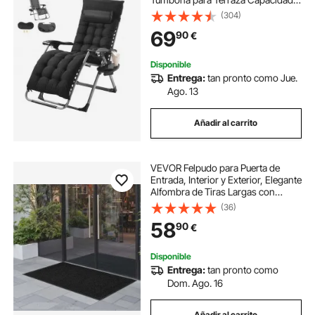
de 226,8 kg Tumbona
(304)
Antigravedad Ajustable con Cojín
69
90
€
Reposacabezas Reposapiés
Portavasos, Negro
Disponible
Entrega:
tan pronto como Jue.
Ago. 13
Añadir al carrito
VEVOR Felpudo para Puerta de
Entrada, Interior y Exterior, Elegante
Alfombra de Tiras Largas con
Reverso PVC, Resistente y Lavable,
(36)
para Pasillo, Balcón y Garaje, Color
58
90
€
Gris, 1829 x 1219 x 7 mm
Disponible
Entrega:
tan pronto como
Dom. Ago. 16
Añadir al carrito