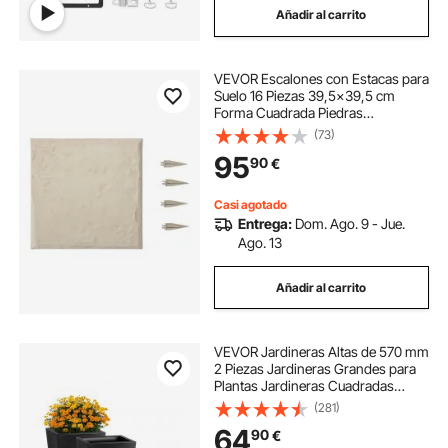
Añadir al carrito
VEVOR Escalones con Estacas para
Suelo 16 Piezas 39,5x39,5 cm
Forma Cuadrada Piedras
Escalonadas Decorativas
(73)
Resistentes a la Intemperie para
95
90
€
Pasarelas Exteriores, Césped,
Patio, Paisajismo, Beige
Casi agotado
Entrega:
Dom. Ago. 9 - Jue.
Ago. 13
Añadir al carrito
VEVOR Jardineras Altas de 570 mm
2 Piezas Jardineras Grandes para
Plantas Jardineras Cuadradas
Cónicas para Porche Delantero
(281)
Macetas para Plantas de Árboles
64
90
€
Diseño Moderno Drenaje