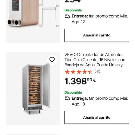
Calentamiento de Agua,
Derretimiento de Nieve,
Disponible
Enfriamiento de Cerveza
Entrega:
tan pronto como Mié.
Ago. 12
Añadir al carrito
VEVOR Calentador de Alimentos
Tipo Caja Caliente, 16 Niveles con
Bandeja de Agua, Puerta Única y
Estantes Ajustables, de Acero
(41)
Inoxidable, Ideal para Almacenar
1.398
90
€
Pizza, Pollo, Restaurante, 1800 W
Disponible
Entrega:
tan pronto como Mar.
Ago. 18
Añadir al carrito