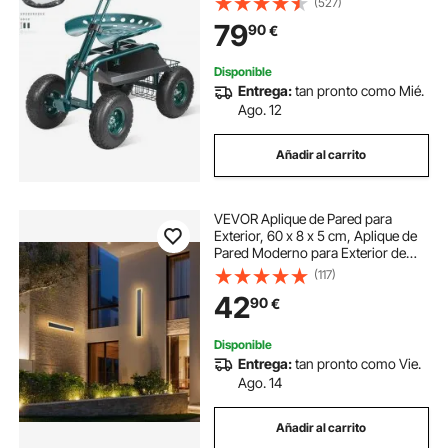
(527)
Asiento 760x450x960 mm Mango
79
90
€
Extensible Bandeja de
Herramientas para Patio Exterior
Disponible
Entrega:
tan pronto como Mié.
Ago. 12
Añadir al carrito
VEVOR Aplique de Pared para
Exterior, 60 x 8 x 5 cm, Aplique de
Pared Moderno para Exterior de
Tira Larga, Luz Blanca Cálida de
(117)
3000 K, IP65 Resistente al Agua,
42
90
€
Antioxidante, para Patio, Casa,
Porche
Disponible
Entrega:
tan pronto como Vie.
Ago. 14
Añadir al carrito