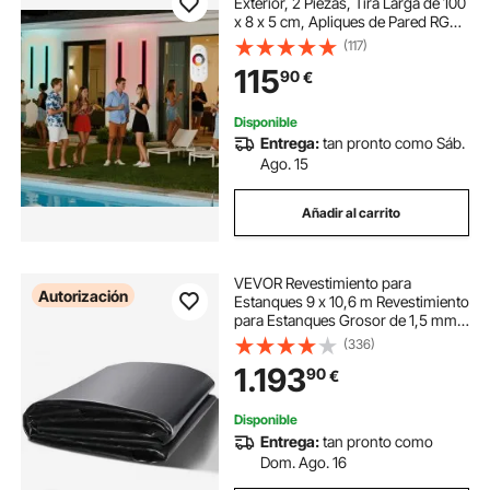
Exterior, 2 Piezas, Tira Larga de 100
x 8 x 5 cm, Apliques de Pared RGB
Modernos, Ajustable 2700 K-6000
(117)
K, IP65 Resistente al Agua,
115
90
€
Antioxidante, para Patio, Casa,
Porche
Disponible
Entrega:
tan pronto como Sáb.
Ago. 15
Añadir al carrito
VEVOR Revestimiento para
Autorización
Estanques 9 x 10,6 m Revestimiento
para Estanques Grosor de 1,5 mm
Capa Plegable Base de EPDM Fácil
(336)
de Cortar para Estanques de Peces,
1.193
90
€
Juegos Acuáticos, Cascadas,
Fuentes
Disponible
Entrega:
tan pronto como
Dom. Ago. 16