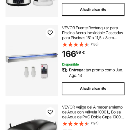
Añadir al carrito
VEVOR Fuente Rectangular para
Piscina Acero Inoxidable Cascadas
para Piscinas 151 x 11,5 x 8 cm
Fuente de Piscina Exterior Flujo de
(186)
Agua con Tira LED de Colores
166
99
€
Cascada de Jardín Patio Estanque
Disponible
Entrega:
tan pronto como Jue.
Ago. 13
Añadir al carrito
VEVOR ​Vejiga del Almacenamiento
de Agua con Válvula 1000 L, Bolsa
de Agua de PVC Doble Capa 1000D,
Portátil y Plegable, Resistente a
(194)
Fugas, para Autocaravanas,