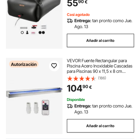
55
90
€
Camiones, Uso en Exteriores,
Negro
Casi agotado
Entrega:
tan pronto como Jue.
Ago. 13
Añadir al carrito
VEVOR Fuente Rectangular para
Autorización
Piscina Acero Inoxidable Cascadas
para Piscinas 90 x 11,5 x 8 cm
Fuente de Piscina Exterior Flujo de
(186)
Agua con Tira LED de Colores de
104
90
€
Jardín Patio Estanque
Disponible
Entrega:
tan pronto como Jue.
Ago. 13
Añadir al carrito