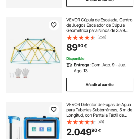
VEVOR Cúpula de Escalada, Centro
de Juegos Escalador de Cúpula
Geométrica para Niños de 3 a 9
Años, con Agarre de Escalada,
(259)
Equipo de Juego para Exteriores e
89
90
€
Interiores para Niños 183 x 183 x 90
cm
Disponible
Entrega:
Dom. Ago. 9 - Jue.
Ago. 13
Añadir al carrito
VEVOR Detector de Fugas de Agua
para Tuberías Subterráneas, 5 m de
Longitud, con Pantalla Táctil de
17,78 cm y 1-10 000 Hz, Sensor
(49)
Mediano y Grande, 3 Varillas de
2.049
90
€
Escucha, Auriculares y Estuche