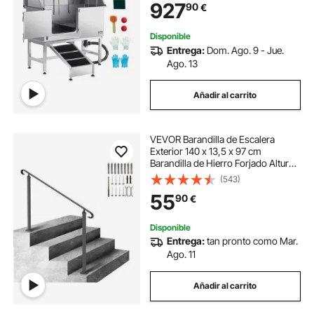
927
90
€
para Varias Mascotas, Puerta
Izquierda
Disponible
Entrega:
Dom. Ago. 9 - Jue.
Ago. 13
Añadir al carrito
VEVOR Barandilla de Escalera
Exterior 140 x 13,5 x 97 cm
Barandilla de Hierro Forjado Altura y
Ángulo Ajustable Pasamanos
(543)
Exterior Portal para 3 Escalones
55
90
€
Barandilla de Escalera Negro
Entrada Jardín
Disponible
Entrega:
tan pronto como Mar.
Ago. 11
Añadir al carrito