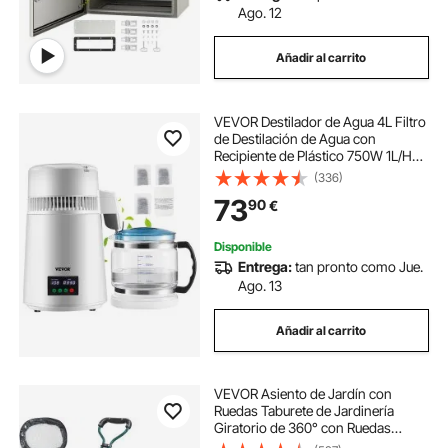
Ago. 12
Añadir al carrito
VEVOR Destilador de Agua 4L Filtro
de Destilación de Agua con
Recipiente de Plástico 750W 1L/H
Ajuste de Velocidad, Destilación
(336)
Filtro Purificador 3582 g de Acero
73
90
€
Inoxidable con Pantalla Doble,
Blanco
Disponible
Entrega:
tan pronto como Jue.
Ago. 13
Añadir al carrito
VEVOR Asiento de Jardín con
Ruedas Taburete de Jardinería
Giratorio de 360° con Ruedas
Inflables Carro de 25,4cm con