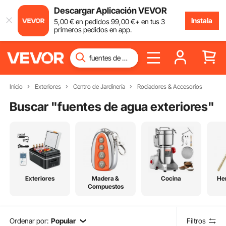
Descargar Aplicación VEVOR
Instala
5
,00
€
en pedidos
99
,00
€
+ en tus 3
primeros pedidos en app.
Inicio
Exteriores
Centro de Jardinería
Rociadores & Accesorios
Buscar "
fuentes de agua exteriores
"
Exteriores
Madera &
Cocina
He
Compuestos
Ordenar por:
Popular
Filtros