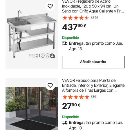
VEVOR Fregadero de Acero
Inoxidable, 120 x 50 x 94 cm, Un
Seno con Grifo Agua Caliente y Fría
y 2 Compartimentos de
(346)
Almacenamiento, para Garaje o
437
90
€
Restaurante, Lavabo Exterior con
Encimera Derecha
Disponible
Entrega:
tan pronto como Jue.
Ago. 13
Añadir al carrito
VEVOR Felpudo para Puerta de
Entrada, Interior y Exterior, Elegante
Alfombra de Tiras Largas con
Reverso PVC, Resistente y Lavable,
(36)
para Pasillo, Balcón y Garaje, Color
27
90
€
Gris, 1524 x 914 x 7 mm
Disponible
Entrega:
tan pronto como Lun.
Ago. 10