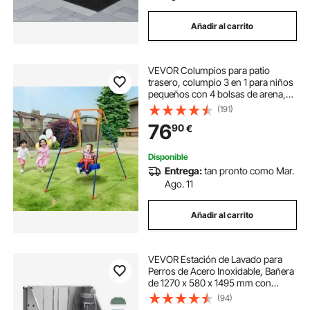
Añadir al carrito
VEVOR Columpios para patio
trasero, columpio 3 en 1 para niños
pequeños con 4 bolsas de arena,
soporte de metal plegable, fácil de
(191)
montar, columpio para interior y
76
90
€
exterior para niños de 3 a 6 años,
jóvenes de 6 a 10 años y
adolescentes de 10 años en
Disponible
adelante
Entrega:
tan pronto como Mar.
Ago. 11
Añadir al carrito
VEVOR Estación de Lavado para
Perros de Acero Inoxidable, Bañera
de 1270 x 580 x 1495 mm con
Rampa, Filtro de Agua de
(94)
Polietileno, Grifo, Ducha y Jabonera