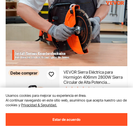
VEVOR Sierra Eléctrica para
Debe comprar
Hormigón 406mm 2800W Sierra
Circular de Alta Potencia
Profundidad de Corte de 152mm
(1,255)
Sierra de Disco Húmeda/Seca
Usamos cookies para mejorar su experiencia en línea.
203
90
€
con Tubería de Agua Bomba de
Al continuar navegando en este sitio web, asumimos que acepta nuestro uso de
Agua Hoja para Piedra Ladrillo
cookies y
Privacidad & Seguridad.
Disponible
Entrega:
tan pronto como
Estar de acuerdo
Jue. Ago. 13