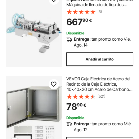
Máquina de llenado de líquidos
eléctrica Máquina de llenado de
(5)
líquido para Perfume Bebida Agua
667
90
€
Leche Aceite de Oliva
Disponible
Entrega:
tan pronto como Vie.
Ago. 14
Añadir al carrito
VEVOR Caja Eléctrica de Acero del
Recinto de la Caja Eléctrica,
40x40x20 cm Acero de Carbono
IP65
(521)
78
90
€
Disponible
Entrega:
tan pronto como Mié.
Ago. 12