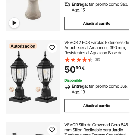
Entrega:
tan pronto como Sáb.
Ago. 15
Añadir al carrito
VEVOR 2 PCS Farolas Exteriores de
Autorización
Anochecer al Amanecer, 390 mm,
Resistentes al Agua con Base de
Montaje en Pilar de 9 cm, Pantalla
(61)
de Vidrio Farola Exterior a Prueba
50
90
€
de Rayos para Patio, Jardín
Disponible
Entrega:
tan pronto como Jue.
Ago. 13
Añadir al carrito
VEVOR Silla de Gravedad Cero 645
mm Sillón Reclinable para Jardín
Tumbona para Terraza Capacidad