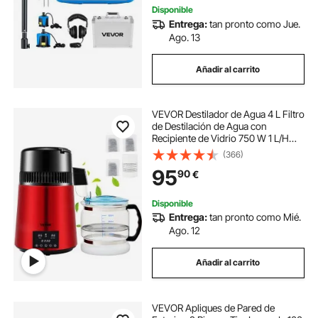
Disponible
Entrega:
tan pronto como Jue.
Ago. 13
Añadir al carrito
VEVOR Destilador de Agua 4 L Filtro
de Destilación de Agua con
Recipiente de Vidrio 750 W 1 L/H
Ajuste de Velocidad, Destilación
(366)
Filtro Purificador 3582 g de Acero
95
90
€
Inoxidable Temperatura Doble, Rojo
Disponible
Entrega:
tan pronto como Mié.
Ago. 12
Añadir al carrito
VEVOR Apliques de Pared de