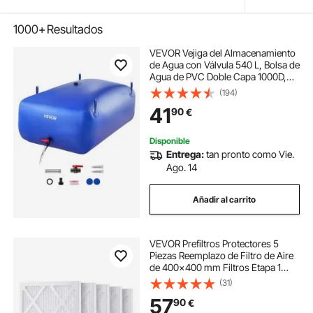
1000+
Resultados
VEVOR ​Vejiga del Almacenamiento
de Agua con Válvula 540 L, Bolsa de
Agua de PVC Doble Capa 1000D,
Portátil y Plegable, Resistente a
(194)
Fugas, para Autocaravanas,
41
90
€
Camiones, Uso en Exteriores, Azul
Disponible
Entrega:
tan pronto como Vie.
Ago. 14
Añadir al carrito
VEVOR Prefiltros Protectores 5
Piezas Reemplazo de Filtro de Aire
de 400x400 mm Filtros Etapa 1
Compatibles con Purificador,
(31)
Purificadores de Aire, Equipos de
57
90
€
Restauración de Daños por Agua