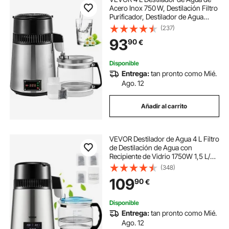
Acero Inox 750 W, Destilación Filtro
Purificador, Destilador de Agua
Portátil con Botella de Vidrio de
(237)
Colección Pura Máquina para el
93
90
€
Agua Destilada Casera
Disponible
Entrega:
tan pronto como Mié.
Ago. 12
Añadir al carrito
VEVOR Destilador de Agua 4 L Filtro
de Destilación de Agua con
Recipiente de Vidrio 1750W 1,5 L/H
Ajuste de Velocidad, Destilación
(348)
Filtro Purificador de Acero
109
90
€
Inoxidable con Pantalla Doble, Plata
Disponible
Entrega:
tan pronto como Mié.
Ago. 12