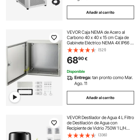
Añadir al carrito
VEVOR Caja NEMA de Acero al
Carbono 40 x 40 x 15 cm Caja de
Gabinete Eléctrico NEMA 4X IP66 a
Prueba de Agua y Polvo Caja de
(521)
Conexiones Eléctricas para
68
90
€
Exteriores e Interiores con Placa de
Montaje
Disponible
Entrega:
tan pronto como Mar.
Ago. 11
Añadir al carrito
VEVOR Destilador de Agua 4 L Filtro
de Destilación de Agua con
Recipiente de Vidrio 750W 1 L/H
Ajuste de Velocidad, Destilación
(336)
Filtro Purificador 3582 g de Acero