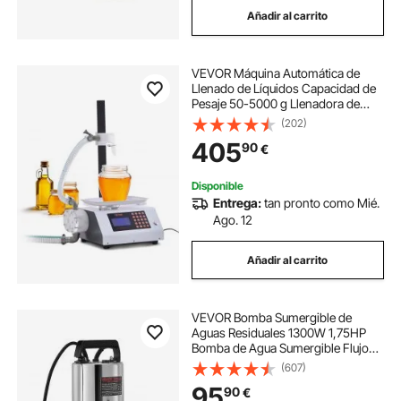
Añadir al carrito
cómo hacer una fuente de agua
VEVOR Máquina Automática de
fuente de agua para
Llenado de Líquidos Capacidad de
Pesaje 50-5000 g Llenadora de
Botellas Bomba Peristáltica de
(202)
fuente de agua con cascada
Control Digital para Leche, Agua,
405
90
€
Vino, Bebidas, Salsa de Soja,
Boquilla Única
fuente d agua
fuente de cascada de agua
Disponible
Entrega:
tan pronto como Mié.
Ago. 12
como hacer fuente de agua
Añadir al carrito
VEVOR Bomba Sumergible de
Aguas Residuales 1300W 1,75HP
Bomba de Agua Sumergible Flujo
Máximo de 333,3L/min Bomba de
(607)
Agua Sucia Elevación Máxima de
95
90
€
11m para Bombear Agua de