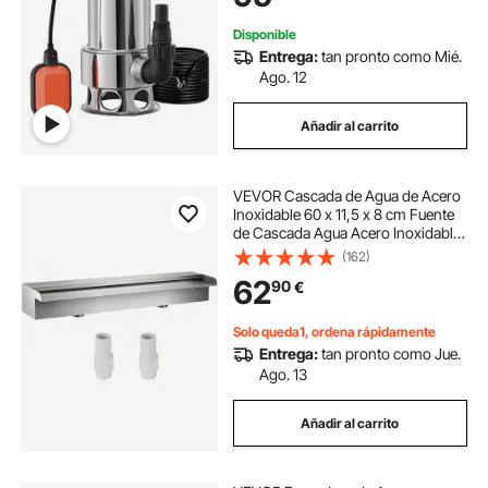
Piscinas, Sótanos, Estanque
Disponible
Entrega:
tan pronto como Mié.
Ago. 12
Añadir al carrito
VEVOR Cascada de Agua de Acero
Inoxidable 60 x 11,5 x 8 cm Fuente
de Cascada Agua Acero Inoxidable
Fuente Rectangular para Piscina,
(162)
Jardín, Decoración
62
90
€
Solo queda1, ordena rápidamente
Entrega:
tan pronto como Jue.
Ago. 13
Añadir al carrito