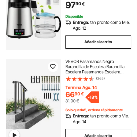
97
90
€
Inoxidable con Pantalla Doble, Plata
Disponible
Entrega:
tan pronto como Mié.
Ago. 12
Añadir al carrito
VEVOR Pasamanos Negro
Barandilla de Escalera Barandilla
Escalera Pasamanos Escalera
Pasamanos Barandilla Barandas
(265)
para Interiores y Exteriores
Termina Ago. 14
66
90
€
-
18%
81,90
€
Solo queda5, ordena rápidamente
Entrega:
tan pronto como Vie.
Ago. 14
Añadir al carrito