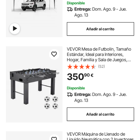
Disponible
Entrega:
Dom. Ago. 9 - Jue.
Ago. 13
Añadir al carrito
VEVOR Mesa de Futbolín, Tamaño
Estándar, Ideal para Interiores,
Hogar, Familia y Sala de Juegos,
Juego de Fútbol Resistente, Incluye
(52)
4 Pelotas, Marcador y 2
350
90
€
Portavasos, 1372 x 737 x 878 mm,
Negro
Disponible
Entrega:
Dom. Ago. 9 - Jue.
Ago. 13
Añadir al carrito
VEVOR Máquina de Llenado de
Líquido Neumática con 2 Inyectores