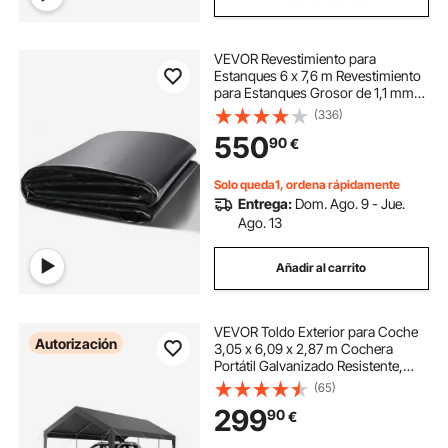
VEVOR Revestimiento para
Estanques 6 x 7,6 m Revestimiento
para Estanques Grosor de 1,1 mm
Capa Plegable Base de EPDM Fácil
(336)
de Cortar para Estanques de Peces,
550
90
€
Juegos Acuáticos, Cascadas,
Fuentes
Solo queda1, ordena rápidamente
Entrega:
Dom. Ago. 9 - Jue.
Ago. 13
Añadir al carrito
VEVOR Toldo Exterior para Coche
Autorización
3,05 x 6,09 x 2,87 m Cochera
Portátil Galvanizado Resistente,
Resistente a los Rayos UV y al Agua
(65)
Cobertizo de Almacenamiento para
299
90
€
Coche, Barco, Motocicleta, Gris