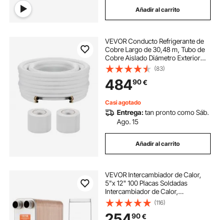
Añadir al carrito
VEVOR Conducto Refrigerante de
Cobre Largo de 30,48 m, Tubo de
Cobre Aislado Diámetro Exterior
9,5 mm y 15,9 mm, para Sistema de
(83)
Mini-split de Aire Acondicionado,
484
90
€
Tubo de Bobina Aislante de PE
Casi agotado
Entrega:
tan pronto como Sáb.
Ago. 15
Añadir al carrito
VEVOR Intercambiador de Calor,
5"x 12" 100 Placas Soldadas
Intercambiador de Calor,
Cobre/Acero Inoxidable 316L
(116)
Intercambiador de Calor Agua a
254
90
€
Agua para Calefacción por Suelo,