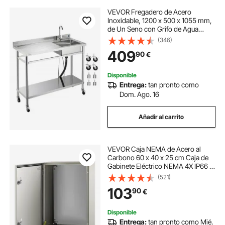
VEVOR Fregadero de Acero
Inoxidable, 1200 x 500 x 1055 mm,
de Un Seno con Grifo de Agua
Caliente y Fría y Ruedas, para
(346)
Garaje, Restaurante, Lavandería,
409
90
€
Lavabo Exterior con Encimera
Izquierda
Disponible
Entrega:
tan pronto como
Dom. Ago. 16
Añadir al carrito
VEVOR Caja NEMA de Acero al
Carbono 60 x 40 x 25 cm Caja de
Gabinete Eléctrico NEMA 4X IP66 a
Prueba de Agua y Polvo Caja de
(521)
Conexiones Eléctricas para
103
90
€
Interiores y Exteriores con Placa de
Montaje
Disponible
Entrega:
tan pronto como Mié.