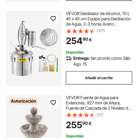
VEVOR Destilador de Alcohol, 70 L
45 x 45 cm Equipo para Destilación
de Agua, 2-3 horas Acero
Inoxidable Destilador de Bebida
(377)
para la Elaboración Casera de Vino,
254
90
€
Alcohol, Cerveza o Destilación de
Agua
Disponible
Entrega:
tan pronto como Sáb.
Ago. 15
Añadir al carrito
VEVOR Fuente de Agua para
Autorización
Exteriores, 927 mm de Altura,
Fuente de Cascada de 2 Niveles de
Fibra de Vidrio y Resina con Base
(27)
de Roca y Bomba para Jardín,
255
90
€
Patio, Decoración del Hogar,Gris
Roca
Disponible