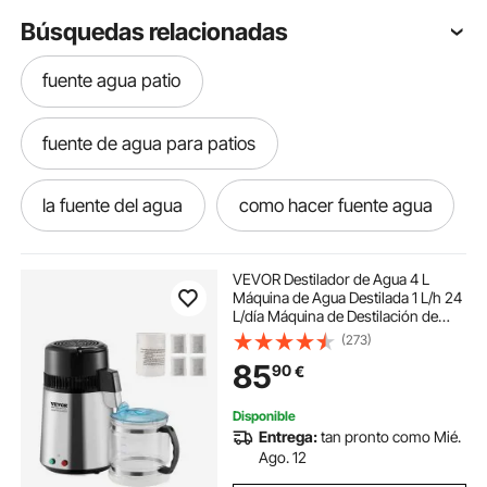
Búsquedas relacionadas
fuente agua patio
fuente de agua para patios
la fuente del agua
como hacer fuente agua
fuente de agua
hacer fuente de agua
VEVOR Destilador de Agua 4 L
Máquina de Agua Destilada 1 L/h 24
L/día Máquina de Destilación de
como hacer una fuente de agua
Agua Interior en Acero Inoxidable
(273)
de Grado Alimenticio Alta Eficiencia
85
90
€
para Purificar Agua del Grifo
cascada de agua para fuente
Disponible
Entrega:
tan pronto como Mié.
fuente con agua
Ago. 12