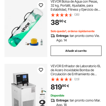
VEVOR Bolsa de Agua con Pesas,
32 kg, Portátil, Ajustable, para
Estabilidad, Fitness y Ejercicio de
Cuerpo Completo, para
(35)
Entrenamiento Fuerza, Core y
38
90
€
Equilibrio, Gimnasio en Casa,
Transparente
Solo queda1, ordena rápidamente
Entrega:
tan pronto como Vie.
Ago. 14
Añadir al carrito
VEVOR Enfriador de Laboratorio 6L
de Acero Inoxidable Bomba de
Circulación de Enfriamiento de
Laboratorio -5~100°C Pantalla LCD
(23)
Enfriado por Agua de Circulación
819
90
€
para Biotecnología, Análisis
Químicos
Disponible
Entrega:
tan pronto como Mar.
Ago. 18