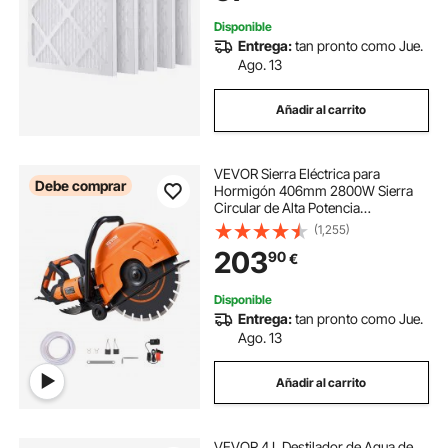
Disponible
Entrega:
tan pronto como Jue.
Ago. 13
Añadir al carrito
VEVOR Sierra Eléctrica para
Debe comprar
Hormigón 406mm 2800W Sierra
Circular de Alta Potencia
Profundidad de Corte de 152mm
(1,255)
Sierra de Disco Húmeda/Seca con
203
90
€
Tubería de Agua Bomba de Agua
Hoja para Piedra Ladrillo
Disponible
Entrega:
tan pronto como Jue.
Ago. 13
Añadir al carrito
VEVOR 4 L Destilador de Agua de