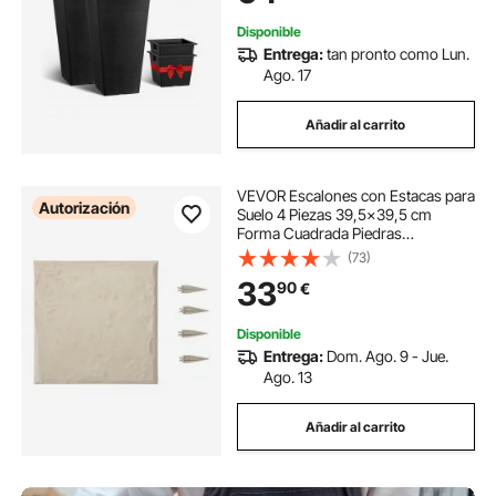
Incorporado, Negro
Disponible
Entrega:
tan pronto como Lun.
Ago. 17
Añadir al carrito
VEVOR Escalones con Estacas para
Autorización
Suelo 4 Piezas 39,5x39,5 cm
Forma Cuadrada Piedras
Escalonadas Decorativas
(73)
Resistentes a la Intemperie para
33
90
€
Pasarelas Exteriores, Césped,
Patio, Paisajismo, Beige
Disponible
Entrega:
Dom. Ago. 9 - Jue.
Ago. 13
Añadir al carrito