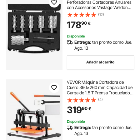
Perforadoras Cortadoras Anulares
con Accesorios Vástago Weldon
Diámetro 25-50,8 mm Profundidad
(12)
de 2"/50,8mm en Acero Rápido
178
90
€
HSS Accesorios para Perforación
Magnética en Metales
Disponible
Entrega:
tan pronto como Jue.
Ago. 13
Añadir al carrito
VEVOR Máquina Cortadora de
Cuero 360x260 mm Capacidad de
Carga de 1,5 T Prensa Troqueladora
Manual Carrera Ajustable 12 mm
(4)
Perforadora Manual para Cuero
319
90
€
Papel Espuma Plástico Caucho
Varios Materiales
Disponible
Entrega:
tan pronto como Jue.
Ago. 13