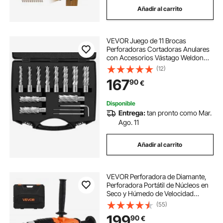
Añadir al carrito
plantilla de perforación para agujeros
VEVOR Juego de 11 Brocas
brocas para perforación
Perforadoras Cortadoras Anulares
con Accesorios Vástago Weldon
Diámetro 11-27 mm Profundidad de
(12)
Sierra de Agujero para Perforación
50,8 mm en Acero Rápido HSS
167
90
€
Accesorios para Perforación
Magnética en Metales
broca perforacion
brocas perforación
Disponible
Entrega:
tan pronto como Mar.
Ago. 11
broca de núcleo de diamante
Añadir al carrito
brocas diamantes para hormigon
VEVOR Perforadora de Diamante,
Perforadora Portátil de Núcleos en
Seco y Húmedo de Velocidad
Variable de 0 a 1800 RPM con 4
(55)
Brocas, Diámetro de Perforación de
199
90
€
20-160 mm para Hormigón,