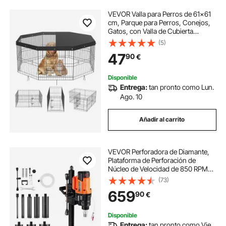
VEVOR Valla para Perros de 61x61
cm, Parque para Perros, Conejos,
Gatos, con Valla de Cubierta
Superior para Mascotas Pequeñas y
(5)
Medianas, 8 Paneles de Malla
47
90
€
Metálica Plegables para Camping,
Viaje
Disponible
Entrega:
tan pronto como Lun.
Ago. 10
Añadir al carrito
VEVOR Perforadora de Diamante,
Plataforma de Perforación de
Núcleo de Velocidad de 850 RPM
en Seco y Húmedo con 8 Brocas,
(73)
Diámetro de Perforación de 20-200
659
90
€
mm para Hormigón, Ladrillo, Piedra
Disponible
Entrega:
tan pronto como Vie.