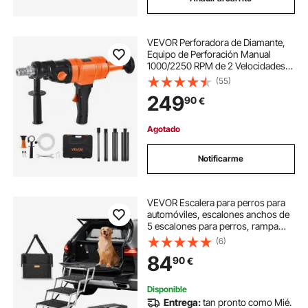
VEVOR Perforadora de Diamante,
Equipo de Perforación Manual
1000/2250 RPM de 2 Velocidades
en Seco y Húmedo con 4 Brocas
(55)
Diámetro de Perforación de 200
249
90
€
mm para Hormigón, Ladrillo, Piedra
Agotado
Notificarme
VEVOR Escalera para perros para
automóviles, escalones anchos de
5 escalones para perros, rampa
plegable para perros para
(6)
automóviles con superficie
84
90
€
antideslizante, escalones portátiles
para mascotas de aluminio liviano
para automóviles, SUV y camiones,
Disponible
soporta hasta 150 libras
Entrega:
tan pronto como Mié.