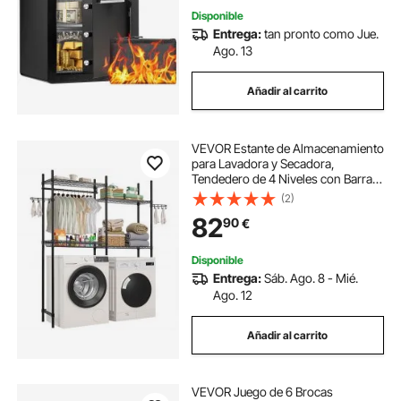
Disponible
Entrega:
tan pronto como Jue.
Ago. 13
Añadir al carrito
VEVOR Estante de Almacenamiento
para Lavadora y Secadora,
Tendedero de 4 Niveles con Barra y
Ganchos, Estantes Ajustables de
(2)
dos Filas para Lavadora, Ahorra
82
90
€
Espacio para Lavadero, Color
Negro
Disponible
Entrega:
Sáb. Ago. 8 - Mié.
Ago. 12
Añadir al carrito
VEVOR Juego de 6 Brocas