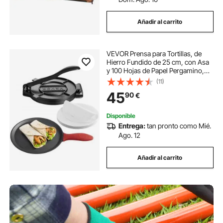
Añadir al carrito
VEVOR Prensa para Tortillas, de
Hierro Fundido de 25 cm, con Asa
y 100 Hojas de Papel Pergamino,
para Masa de Tacos y Tortillas de
(11)
Harina, Construcción de Servicio
45
90
€
Pesado, 310 x 248 x 130 mm
Disponible
Entrega:
tan pronto como Mié.
Ago. 12
Añadir al carrito