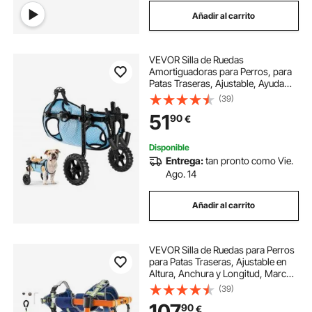
Añadir al carrito
VEVOR Silla de Ruedas
Amortiguadoras para Perros, para
Patas Traseras, Ajustable, Ayuda
para Caminar para Perros
(39)
Discapacitados, Paralizados o
51
90
€
Lesionados de hasta 15 kg, Talla M,
Negro y Azul
Disponible
Entrega:
tan pronto como Vie.
Ago. 14
Añadir al carrito
VEVOR Silla de Ruedas para Perros
para Patas Traseras, Ajustable en
Altura, Anchura y Longitud, Marco
Ligero, Carrito de Asistencia para
(39)
Perros Lesionados Discapacitados
107
90
€
de 15,88-21,77 kg Tamaño M,