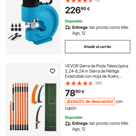
(3)
Herramienta Perforadora de Hierro
226
90
€
Metal con Fuerza de Perforación 35
T
Disponible
Entrega:
tan pronto como Mié.
Ago. 12
Añadir al carrito
VEVOR Sierra de Poda Telescópica
2,24-8,24 m Sierra de Pértiga
Extensible con Hoja de Acero
Cortante Sierra de Poda con 8
(80)
Pértigas de Fibra de Vidrio Corta
78
90
€
Ramas Altas para Podar Palmeras
Arbustos
¡Extra3% de descuento!
con
cupón
Disponible
Entrega:
tan pronto como Mié.
Ago. 12