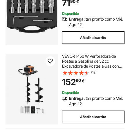
71
90
€
Accesorios para Perforación
Magnética en Metales
Disponible
Entrega:
tan pronto como Mié.
Ago. 12
Añadir al carrito
VEVOR 1450 W Perforadora de
Postes a Gasolina de 52 cc
Excavadora de Postes a Gas con
Brocas de 150 y 250 mm y 3 Varillas
(13)
de Extensión para Postes de
152
90
€
Cercas Y Plantas de Jardín, Naranja
y Negro
Disponible
Entrega:
tan pronto como Mié.
Ago. 12
Añadir al carrito