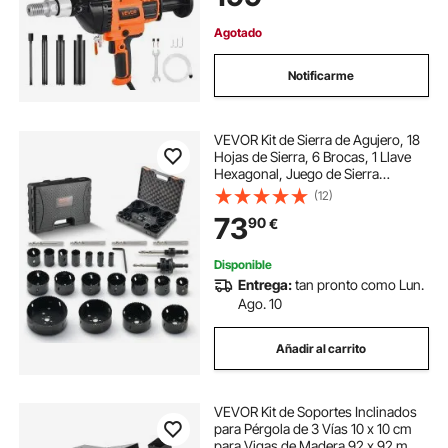
Ladrillo, Piedra
Agotado
Notificarme
VEVOR Kit de Sierra de Agujero, 18
Hojas de Sierra, 6 Brocas, 1 Llave
Hexagonal, Juego de Sierra
Perforadora Bimetálica M42 con
(12)
Caja de Transporte para Tableros
73
90
€
de Madera, Planchas de Hierro
Plástico
Disponible
Entrega:
tan pronto como Lun.
Ago. 10
Añadir al carrito
VEVOR Kit de Soportes Inclinados
para Pérgola de 3 Vías 10 x 10 cm
para Vigas de Madera 92 x 92 mm