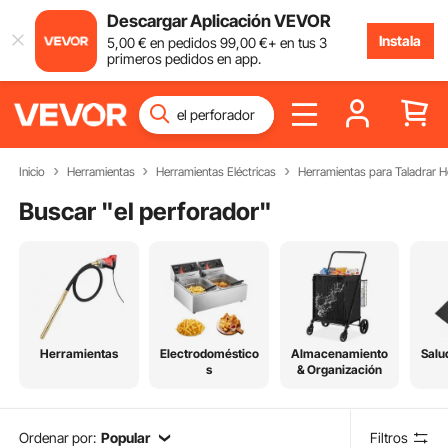
Descargar Aplicación VEVOR
Instala
5
,00
€
en pedidos
99
,00
€
+ en tus 3
primeros pedidos en app.
Inicio
Herramientas
Herramientas Eléctricas
Herramientas para Taladrar 
Buscar "
el perforador
"
Herramientas
Electrodoméstico
Almacenamiento
Salu
s
& Organización
Ordenar por:
Popular
Filtros