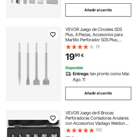
Añadir al carrito
VEVOR Juego de Cinceles SDS
Plus, 4 Piezas, Accesorios para
Martillo Perforador SDS Plus,
Cinceles Planos y de Punta para
(1)
Herramientas Eléctricas, para
19
90
€
Azulejos Baldosas Ladrillo
Hormigón Mampostería
Disponible
Entrega:
tan pronto como Mar.
Ago. 11
Añadir al carrito
VEVOR Juego de 6 Brocas
Perforadoras Cortadoras Anulares
con Accesorios Vástago Weldon
Diámetro 13-27 mm Profundidad de
(12)
25 mm en Acero Rápido HSS