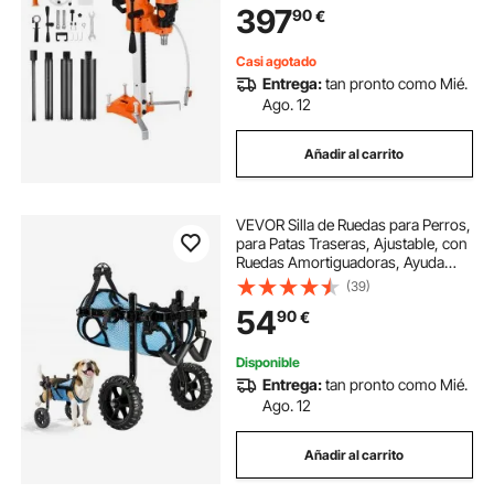
397
90
€
200 mm para Hormigón, Ladrillo,
Piedra
Casi agotado
Entrega:
tan pronto como Mié.
Ago. 12
Añadir al carrito
VEVOR Silla de Ruedas para Perros,
para Patas Traseras, Ajustable, con
Ruedas Amortiguadoras, Ayuda
para Caminar para Perros
(39)
Discapacitados, Paralizados o
54
90
€
Lesionados hasta 10 kg, S, Negro y
Azul
Disponible
Entrega:
tan pronto como Mié.
Ago. 12
Añadir al carrito