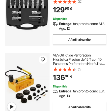
Diámetro 11-27 mm Profundidad de
(12)
25 mm en Acero Rápido HSS
129
90
€
Accesorios para Perforación
Magnética en Metales
Disponible
Entrega:
tan pronto como Mié.
Ago. 12
Añadir al carrito
VEVOR Kit de Perforación
Hidráulica Presión de 15 T con 10
Punzones Perforadora Hidráulica
Manual con Maletín Portátil Kit de
(6)
Perforadora Hidráulica 22-114 mm
136
90
€
para Metal Acero Aluminio Plástico
Disponible
Entrega:
tan pronto como Lun.
Ago. 10
Añadir al carrito