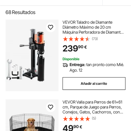
68
Resultados
VEVOR Taladro de Diamante
Diámetro Máximo de 20 cm
Máquina Perforadora de Diamante
Profundidad de 60 cm Perforación
(73)
en Seco y Húmedo 750 rpm Taladro
239
90
€
Diamantado para Construcción de
Hormigón Armado
Disponible
Entrega:
tan pronto como Mié.
Ago. 12
Añadir al carrito
VEVOR Valla para Perros de 61x61
cm, Parque de Juego para Perros,
Conejos, Gatos, Cachorros, con
Valla para Mascotas Pequeñas y
(5)
Medianas, 8 Paneles de Malla
49
90
€
Metálica Plegables para Camping,