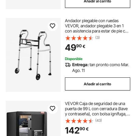
Añadir al carrito
Andador plegable con ruedas
VEVOR, andador plegable 3 en 1
con asistencia para estar de pie con
altura y ancho ajustables, aluminio
(3)
liviano | Ayuda para la movilidad
49
90
€
con ruedas delanteras para
personas mayores discapacitadas,
hasta 350 libras
Disponible
Entrega:
tan pronto como Mar.
Ago. 11
Añadir al carrito
VEVOR Caja de seguridad de una
puerta de 99 L con cerradura (llave
y contraseña), con bolsa ignífuga,
porta llaves, luz LED y 2 estantes,
(43)
para dinero, documentos, joyas y
142
90
€
objetos de valor, color negro