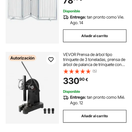
78
perros expandible con soporte
silencioso para pies para interiores,
Disponible
color blanco
Entrega:
tan pronto como Vie.
Ago. 14
Añadir al carrito
VEVOR Prensa de árbol tipo
Autorización
trinquete de 3 toneladas, prensa de
árbol de palanca de trinquete con
volante, altura máxima de 12,2",
(5)
prensa perforadora manual de
330
90
€
escritorio de hierro fundido
Disponible
Entrega:
tan pronto como Mié.
Ago. 12
Añadir al carrito