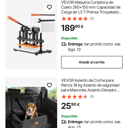
VEVOR Máquina Cortadora de
Cuero 260x150 mm Capacidad de
Carga de 1,5 T Prensa Troqueladora
Manual Carrera Ajustable 12 mm
(4)
Perforadora Manual para Cuero
189
90
€
Papel Espuma Plástico Caucho
Varios Materiales
Disponible
Entrega:
tan pronto como Jue.
Ago. 13
Añadir al carrito
VEVOR Asiento de Coche para
Perros 18 kg Asiento de seguridad
para Mascotas Asiento Elevador
Impermeable con Correa de
(8)
Seguridad con Clip Acolchado de
25
90
€
Algodón PP Silla para Coche para
Mascotas, Negro
Disponible
Entrega:
tan pronto como Jue.
Ago. 13