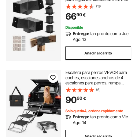
en Tamaño Real, con 2 Bases para
(11)
Postes y 2 Bases de Montaje en
66
90
€
Pared, para Pérgolas, Cenadores
Disponible
Entrega:
tan pronto como Jue.
Ago. 13
Añadir al carrito
Escalera para perros VEVOR para
coches, escalones anchos de 4
escalones para perros, rampa
plegable para perros con superficie
(6)
antideslizante, escalones portátiles
90
90
€
para mascotas de aluminio liviano
para coches, SUV y camiones,
soporta hasta 250 libras
Solo queda4, ordena rápidamente
Entrega:
tan pronto como Vie.
Ago. 14
Añadir al carrito