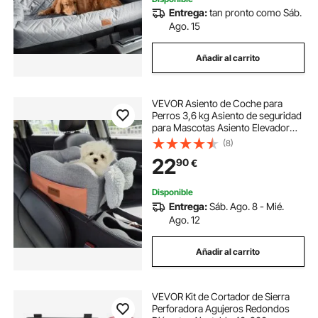
Entrega:
tan pronto como Sáb.
Ago. 15
Añadir al carrito
VEVOR Asiento de Coche para
Perros 3,6 kg Asiento de seguridad
para Mascotas Asiento Elevador
Impermeable con Correa de
(8)
Seguridad ajustable Acolchado de
22
90
€
Algodón PP Silla para Mascotas,
Gris Oscuro
Disponible
Entrega:
Sáb. Ago. 8 - Mié.
Ago. 12
Añadir al carrito
VEVOR Kit de Cortador de Sierra
Perforadora Agujeros Redondos