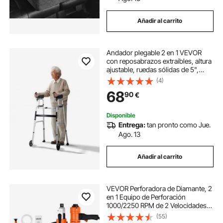
Añadir al carrito
Andador plegable 2 en 1 VEVOR
con reposabrazos extraíbles, altura
ajustable, ruedas sólidas de 5",
aluminio ligero, ayuda para la
(4)
movilidad con ruedas delanteras
68
90
€
para personas mayores
discapacitadas, 450 libras
Disponible
Entrega:
tan pronto como Jue.
Ago. 13
Añadir al carrito
VEVOR Perforadora de Diamante, 2
en 1 Equipo de Perforación
1000/2250 RPM de 2 Velocidades
en Seco y Húmedo con soporte, 4
(55)
Brocas Diámetro de Perforación de