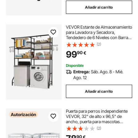
Añadir al carrito
VEVOR Estante de Almacenamiento
para Lavadora y Secadora,
Tendedero de 6 Niveles con Barra y
Ganchos, Estantes Ajustables de
(2)
dos Filas para Lavadora, Ahorra
99
90
€
Espacio para Lavadero, Color
Negro
Disponible
Entrega:
Sáb. Ago. 8 - Mié.
Ago. 12
Añadir al carrito
Puerta para perros independiente
Autorización
VEVOR, 32" de alto x 96,5" de
ancho, puerta para mascotas
independiente, puerta para perros
(2)
plegable de 4 paneles para pasillos
90
€
anchos y estrechos, barrera para