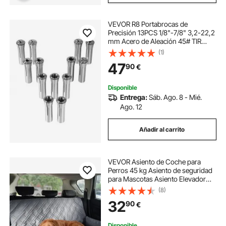
VEVOR R8 Portabrocas de
Precisión 13PCS 1/8"-7/8" 3,2-22,2
mm Acero de Aleación 45# TIR
0,0012"/30μm con 13 Cajas de
(1)
Almacenamiento Etiquetadas, para
47
90
€
Fresadoras, Perforadoras, Centros
de mecanizado
Disponible
Entrega:
Sáb. Ago. 8 - Mié.
Ago. 12
Añadir al carrito
VEVOR Asiento de Coche para
Perros 45 kg Asiento de seguridad
para Mascotas Asiento Elevador
Impermeable con Correa de
(8)
Seguridad con Clip Acolchado de
32
90
€
Algodón PP Silla para Coche para
Mascotas, Gris
Disponible