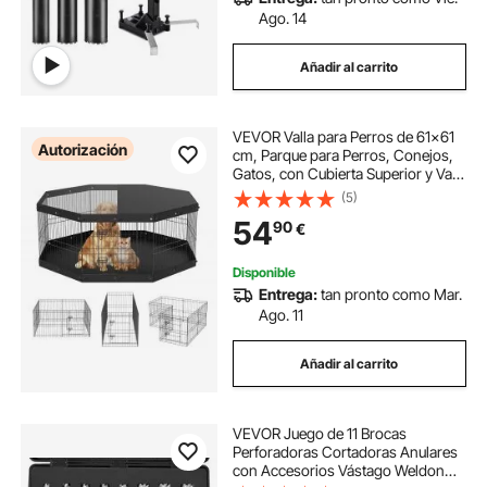
Ago. 14
Añadir al carrito
VEVOR Valla para Perros de 61x61
Autorización
cm, Parque para Perros, Conejos,
Gatos, con Cubierta Superior y Valla
para Mascotas Pequeñas y
(5)
Medianas, 8 Paneles de Metal
54
90
€
Plegables para Acampar en Interior
Exterior
Disponible
Entrega:
tan pronto como Mar.
Ago. 11
Añadir al carrito
VEVOR Juego de 11 Brocas
Perforadoras Cortadoras Anulares
con Accesorios Vástago Weldon