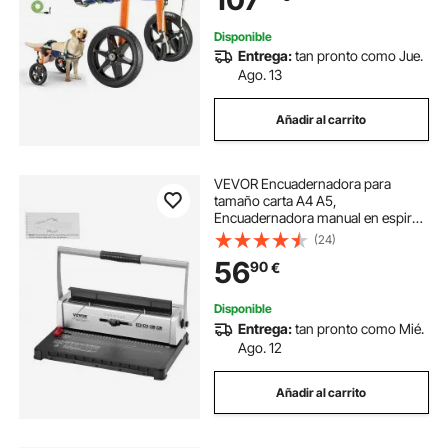
Disponible
Entrega:
tan pronto como Jue.
Ago. 13
Añadir al carrito
VEVOR Encuadernadora para
tamaño carta A4 A5,
Encuadernadora manual en espiral
con 34 orificios, 120 hojas a la vez,
(24)
Perforadora de anillas con lomos
56
90
€
de encuadernación en espiral
ajustables de 5-14 mm
Disponible
Entrega:
tan pronto como Mié.
Ago. 12
Añadir al carrito