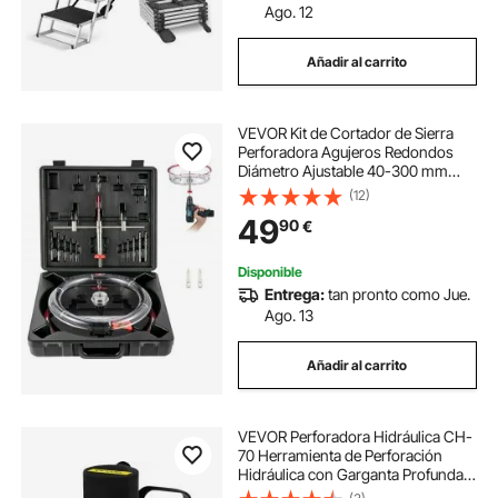
Ago. 12
Añadir al carrito
VEVOR Kit de Cortador de Sierra
Perforadora Agujeros Redondos
Diámetro Ajustable 40-300 mm
Cortador de Sierra de Orificio
(12)
Circular Acero Sierra de Perforación
49
90
€
con Recoge Polvo para Techo
Cemento Yeso
Disponible
Entrega:
tan pronto como Jue.
Ago. 13
Añadir al carrito
VEVOR Perforadora Hidráulica CH-
70 Herramienta de Perforación
Hidráulica con Garganta Profunda
110 mm, Perforador Hidráulico,