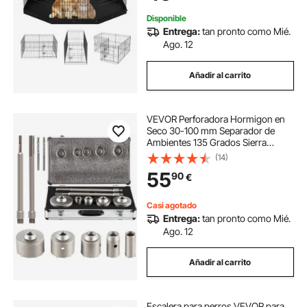
Viaje
Disponible
Entrega:
tan pronto como Mié.
Ago. 12
Añadir al carrito
VEVOR Perforadora Hormigon en
Seco 30-100 mm Separador de
Ambientes 135 Grados Sierra
Corona Perforadora Hormigón
(14)
Broca de Perforación de Aleación
55
90
€
Sierra Corona Perforadora
Hormigon En Seco
Casi agotado
Entrega:
tan pronto como Mié.
Ago. 12
Añadir al carrito
Escalera para perros VEVOR para