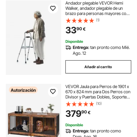
Andador plegable VEVOR Hemi
Walker, andador plegable de un
brazo para personas mayores con
altura ajustable en 6 niveles,
(1)
aluminio liviano | Ayuda de
33
90
€
movilidad lateral con una sola mano
para personas mayores
discapacitadas, hasta 350 libras
Disponible
Entrega:
tan pronto como Mié.
Ago. 12
Añadir al carrito
VEVOR Jaula para Perros de 1901 x
Autorización
670 x 824 mm para Dos Perros con
Divisor y Puertas Dobles, Soporte
para TV para Jaula para Perros
(10)
Extragrande para Perros Pequeños,
379
90
€
Medianos y Grandes, Marrón
Disponible
Entrega:
tan pronto como
Dom. Ago. 16