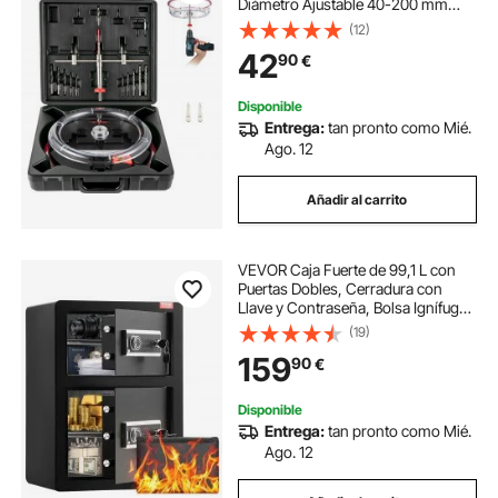
Diámetro Ajustable 40-200 mm
Cortador de Sierra de Orificio
(12)
Circular Acero Sierra de Perforación
42
90
€
con Recoge Polvo para Techo
Cemento Yeso
Disponible
Entrega:
tan pronto como Mié.
Ago. 12
Añadir al carrito
VEVOR Caja Fuerte de 99,1 L con
Puertas Dobles, Cerradura con
Llave y Contraseña, Bolsa Ignífuga,
Estante para Llaves, Luz LED y 2
(19)
Divisores Ajustables y Extraíbles
159
90
€
para Dinero, Documentos, Negro
Disponible
Entrega:
tan pronto como Mié.
Ago. 12