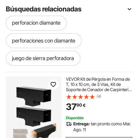
Búsquedas relacionadas
perforacion diamante
perforaciones con diamante
juego de sierra perforadora
perforadora maquina de diamante
VEVOR Kit de Pérgola en Forma de
T, 10 x 10 cm, de 3 Vías, Kit de
Soporte de Cenador de Carpintería
perforadores electricos
DIY con Tornillos para Vigas de
(4)
Madera de 92 x 92 mm en Tamaño
37
90
€
Real para Banquetes y Fiestas
perforadora eléctrica
perforador eléctrico
Disponible
Entrega:
tan pronto como Mar.
maquina perforadora de hormigon diamante
Ago. 11