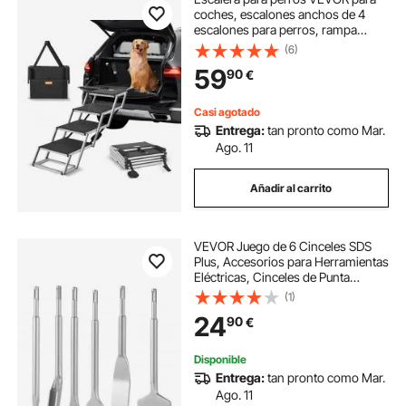
coches, escalones anchos de 4
escalones para perros, rampa
plegable para perros con superficie
(6)
antideslizante, escalones portátiles
59
90
€
para mascotas de aluminio liviano
para coches, SUV y camiones,
soporta hasta 150 libras
Casi agotado
Entrega:
tan pronto como Mar.
Ago. 11
Añadir al carrito
VEVOR Juego de 6 Cinceles SDS
Plus, Accesorios para Herramientas
Eléctricas, Cinceles de Punta
Planos y Acanalado para Martillo
(1)
Perforador, Quita Azulejos
24
90
€
Baldosas, para Hormigón
Mampostería Ladrillo
Disponible
Entrega:
tan pronto como Mar.
Ago. 11