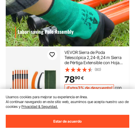
VEVOR Sierra de Poda
Telescópica 2,24-8,24 m Sierra
de Pértiga Extensible con Hoja
de Acero Cortante Sierra de
(80)
Poda con 8 Pértigas de Fibra de
78
90
€
Vidrio Corta Ramas Altas para
Podar Palmeras Arbustos
¡Extra3% de descuento!
con
cupón
Usamos cookies para mejorar su experiencia en línea.
Al continuar navegando en este sitio web, asumimos que acepta nuestro uso de
Disponible
cookies y
Privacidad & Seguridad.
Entrega:
tan pronto como
Mié. Ago. 12
Estar de acuerdo
Añadir al carrito