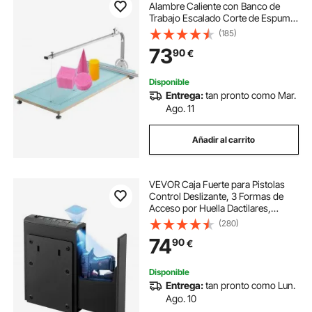
Alambre Caliente con Banco de
Trabajo Escalado Corte de Espuma
Cortador de espuma Grabado
(185)
Pluma Cortador de alambre caliente
73
90
€
Espuma Poliestireno Corte térmico
10-240 V
Disponible
Entrega:
tan pronto como Mar.
Ago. 11
Añadir al carrito
VEVOR Caja Fuerte para Pistolas
Control Deslizante, 3 Formas de
Acceso por Huella Dactilares,
Contraseña y Llave, Caja Fuerte
(280)
para Armas con Iluminación,
74
90
€
Capacidad de 1 Pistola y 1
Cargador, Negro
Disponible
Entrega:
tan pronto como Lun.
Ago. 10