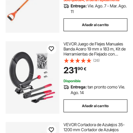
Entrega:
Vie. Ago. 7 - Mar. Ago.
11
Añadir al carrito
VEVOR Juego de Flejes Manuales
Banda Acero 19 mm x 183 m, Kit de
Herramientas de Flejado con
Tensor, Selladora, Cortador, 300
(26)
Hebillas Metálicas, para Transporte
231
90
€
Carga Pesada Logística
Empaquetado
Disponible
Entrega:
tan pronto como Vie.
Ago. 14
Añadir al carrito
VEVOR Cortadora de Azulejos 35-
1200 mm Cortador de Azulejos