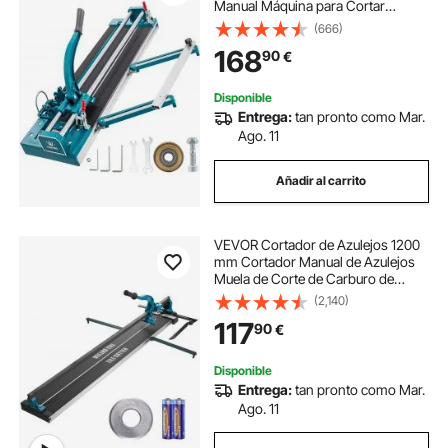
Manual Máquina para Cortar
Azulejos Cortadora de Cerámica
(666)
con Láser
168
90
€
Disponible
Entrega:
tan pronto como Mar.
Ago. 11
Añadir al carrito
VEVOR Cortador de Azulejos 1200
mm Cortador Manual de Azulejos
Muela de Corte de Carburo de
Tungsteno Posicionamiento por
(2,140)
Infrarrojos Pies Antideslizantes
117
90
€
para Instaladores Profesionales
Principiantes
Disponible
Entrega:
tan pronto como Mar.
Ago. 11