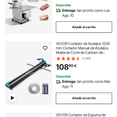
congelada con 5 cuchillas para
Disponible
costillas de cerdo y res
Entrega:
tan pronto como Lun.
Ago. 10
Añadir al carrito
VEVOR Cortador de Azulejos 1200
mm Cortador Manual de Azulejos
Muela de Corte de Carburo de
Tungsteno Posicionamiento por
(2,140)
Infrarrojos Pies Antideslizantes
108
90
€
Doble Carril para Profesionales
Principiantes
Disponible
Entrega:
tan pronto como Mar.
Ago. 11
Añadir al carrito
VEVOR Cortador de Espuma de