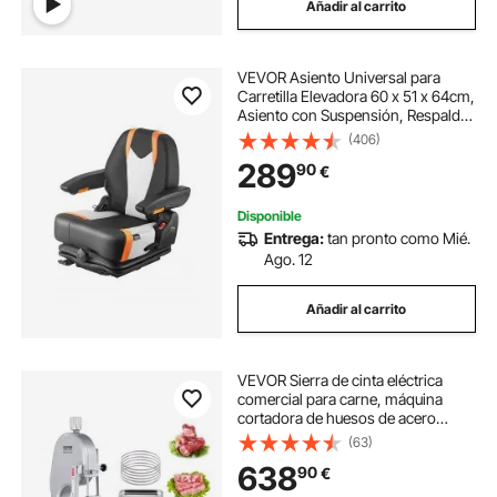
Añadir al carrito
VEVOR Asiento Universal para
Carretilla Elevadora 60 x 51 x 64cm,
Asiento con Suspensión, Respaldo
Ajustable, Reposabrazos y Cinturón
(406)
de Seguridad, Microinterruptor,
289
90
€
para Cortadora de Césped, Tractor
Disponible
Entrega:
tan pronto como Mié.
Ago. 12
Añadir al carrito
VEVOR Sierra de cinta eléctrica
comercial para carne, máquina
cortadora de huesos de acero
inoxidable de 1800 W para
(63)
encimera, Workbeach de 15" x 19,1",
638
90
€
grosor máximo de corte de 7,09
pulgadas, cortadora de carne