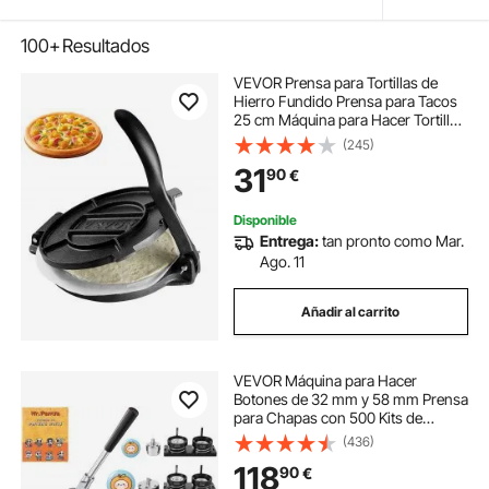
100+
Resultados
VEVOR Prensa para Tortillas de
Hierro Fundido Prensa para Tacos
25 cm Máquina para Hacer Tortillas
pre-sazonada con 100 Piezas de
(245)
Papel Pergamino, Máquina para
31
90
€
Masa para Tortillas de Harina,
Negro
Disponible
Entrega:
tan pronto como Mar.
Ago. 11
Añadir al carrito
VEVOR Máquina para Hacer
Botones de 32 mm y 58 mm Prensa
para Chapas con 500 Kits de
Botones con Libro Mágico y
(436)
Cortador de Círculos Máquina para
118
90
€
Hacer Chapas de Aluminio y ABS