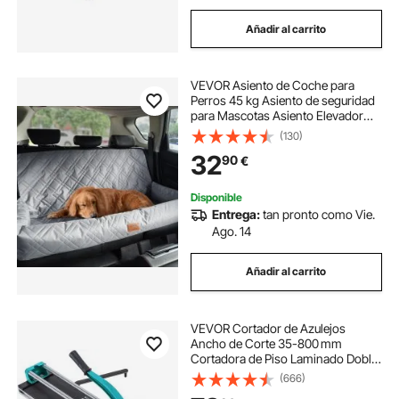
Añadir al carrito
VEVOR Asiento de Coche para
Perros 45 kg Asiento de seguridad
para Mascotas Asiento Elevador
Impermeable con Correa de
(130)
Seguridad con Clip Acolchado de
32
90
€
Algodón PP Silla para Coche para
Mascotas, Gris
Disponible
Entrega:
tan pronto como Vie.
Ago. 14
Añadir al carrito
VEVOR Cortador de Azulejos
Ancho de Corte 35-800 mm
Cortadora de Piso Laminado Doble
Rieles Posicionamiento Láser
(666)
Cortador Manual de Azulejos Corte