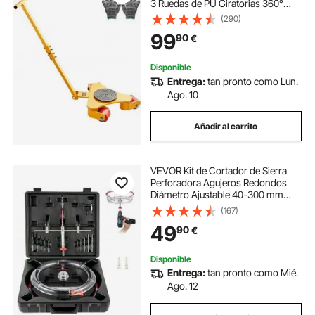
3 Ruedas de PU Giratorias 360°
Ruedas para Mover Muebles
(290)
Pesados Carga de 3 T Base
99
90
€
Antideslizante para Almacén Taller
Fábrica Hogar
Disponible
Entrega:
tan pronto como Lun.
Ago. 10
Añadir al carrito
VEVOR Kit de Cortador de Sierra
Perforadora Agujeros Redondos
Diámetro Ajustable 40-300 mm
Cortador de Sierra de Orificio
(167)
Circular Acero Sierra de Perforación
49
90
€
con Recoge Polvo para Techo
Cemento Yeso
Disponible
Entrega:
tan pronto como Mié.
Ago. 12