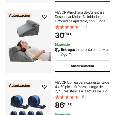
VEVOR Almohada de Cuña para
Autorización
Descansar Mejor, 3 Unidades,
Ortopédica Ajustable, con Funda
Lavable y Soporte de Espuma, Gris
(212)
Oscuro. Ideal para Postoperatorios,
30
90
€
Reflujo Ácido, Dolor de Espalda
Disponible
Entrega:
tan pronto como Mar.
Ago. 11
Añadir al carrito
VEVOR Correa para cabrestante de
Autorización
4 x 30 pies, 10 Piezas, carga de
2,7T, resistencia a la rotura de 8,2
T, correas para camión con gancho
(161)
plano, control de carga para
86
90
€
remolques, granjas, rescates, azul
Disponible