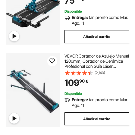
75
Disponible
Entrega:
tan pronto como Mar.
Ago. 11
Añadir al carrito
VEVOR Cortador de Azulejo Manual
1200mm, Cortador de Cerámica
Profesional con Guía Láser
Ajustable de Alta Precisión,
(2,140)
Máquina de Corte de Azulejo para
109
90
€
Cortar Azulejos, Piedra, Baldosas
Ordinarias
Disponible
Entrega:
tan pronto como Mar.
Ago. 11
Añadir al carrito