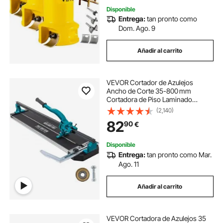
Disponible
Entrega:
tan pronto como
Dom. Ago. 9
Añadir al carrito
VEVOR Cortador de Azulejos
Ancho de Corte 35-800 mm
Cortadora de Piso Laminado
Espesor de Corte 6-15 mm
(2,140)
Cortador Manual de Azulejos de
82
90
€
Aluminio Corte Preciso y Suave
para Piedra, Baldosas Ordinarias
Disponible
Entrega:
tan pronto como Mar.
Ago. 11
Añadir al carrito
VEVOR Cortadora de Azulejos 35