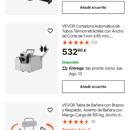
Añadir al carrito
VEVOR Cortadora Automática de
Tubos Termorretráctiles con Ancho
de Corte de 1 mm a 85 mm,
Longitud de 0,1 mm a 99 999,9
(23)
mm, Alta Eficiencia, para Tubos de
532
90
€
Fibra de Vidrio, 810 x 313 x 375 mm
Disponible
Entrega:
tan pronto como Jue.
Ago. 13
Añadir al carrito
VEVOR Tabla de Bañera con Brazos
y Respaldo, Asiento de Bañera con
Mango Carga de 100 kg, Ancho de
740 mm o 790 mm Silla Giratoria de
(9)
360° para Adultos, Personas
Mayores, Personas con
Termina Ago. 7