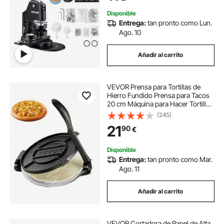
Kit de Personalización
Disponible
Entrega:
tan pronto como Lun.
Ago. 10
Añadir al carrito
VEVOR Prensa para Tortillas de
Hierro Fundido Prensa para Tacos
20 cm Máquina para Hacer Tortillas
pre-sazonada con 100 Piezas de
(245)
Papel Pergamino, Máquina para
21
90
€
Masa para Tortillas de Harina,
Negro
Disponible
Entrega:
tan pronto como Mar.
Ago. 11
Añadir al carrito
VEVOR Cortadora de Papel de Alta