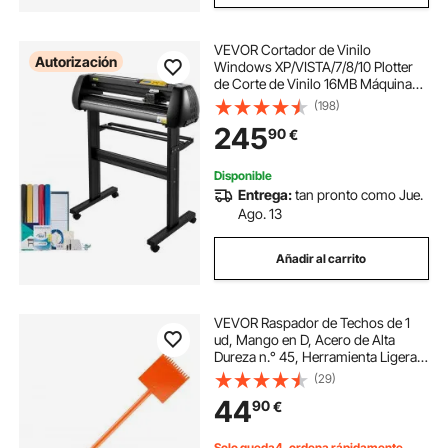
VEVOR Cortador de Vinilo
Autorización
Windows XP/VISTA/7/8/10 Plotter
de Corte de Vinilo 16MB Máquina
Cortadora de Vinilo de 720cm para
(198)
Grabar Anuncio, Películas de Letras
245
90
€
de Transferencia de Calor 13,5kg
Disponible
Entrega:
tan pronto como Jue.
Ago. 13
Añadir al carrito
VEVOR Raspador de Techos de 1
ud, Mango en D, Acero de Alta
Dureza n.° 45, Herramienta Ligera
para Quitar Clavos, Diseño
(29)
Ergonómico, Naranja, Capacidad
44
90
€
Máxima de Carga 40 kg, 1170 x 203
x 110 mm
Solo queda4, ordena rápidamente