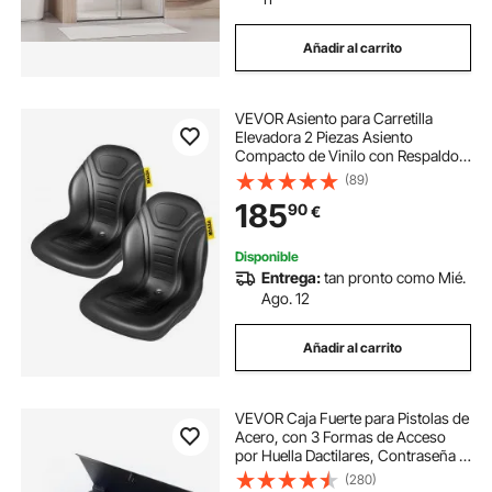
Añadir al carrito
VEVOR Asiento para Carretilla
Elevadora 2 Piezas Asiento
Compacto de Vinilo con Respaldo
Alto para Tractor con Orificios de
(89)
Drenaje Asiento Cómodo para
185
90
€
Cargadora, Excavadora, Cortadora
de Césped
Disponible
Entrega:
tan pronto como Mié.
Ago. 12
Añadir al carrito
VEVOR Caja Fuerte para Pistolas de
Acero, con 3 Formas de Acceso
por Huella Dactilares, Contraseña y
Llave, Caja Fuerte para Armas con
(280)