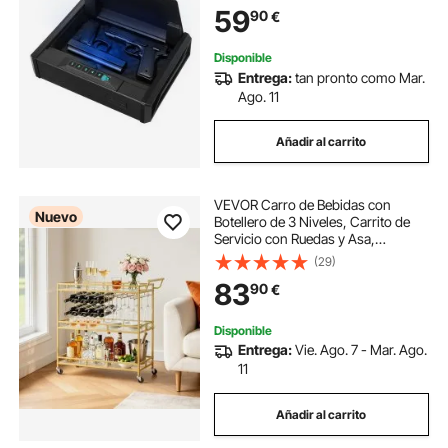
Iluminación, Capacidad de 2
59
90
€
Pistolas y 2 Cargadores, Negro
Disponible
Entrega:
tan pronto como Mar.
Ago. 11
Añadir al carrito
VEVOR Carro de Bebidas con
Nuevo
Botellero de 3 Niveles, Carrito de
Servicio con Ruedas y Asa,
Estantes de Vidrio Espejado,
(29)
Soporte para Copas, para Sala de
83
90
€
Estar, Comedor, Cocina,
88x38x89 cm, Dorado
Disponible
Entrega:
Vie. Ago. 7 - Mar. Ago.
11
Añadir al carrito