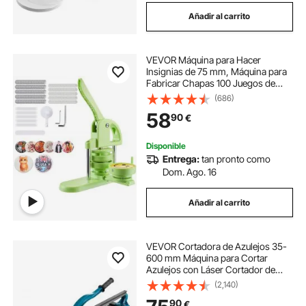
Añadir al carrito
VEVOR Máquina para Hacer
Insignias de 75 mm, Máquina para
Fabricar Chapas 100 Juegos de
Botones, Mango Ergonómico
(686)
Reforzado, para Crear Insignias,
58
90
€
Pines Personalizados, Llaveros,
Chapas, Verde
Disponible
Entrega:
tan pronto como
Dom. Ago. 16
Añadir al carrito
VEVOR Cortadora de Azulejos 35-
600 mm Máquina para Cortar
Azulejos con Láser Cortador de
Azulejos Manual Cortadora de
(2,140)
Cerámica con Soporte
90
€