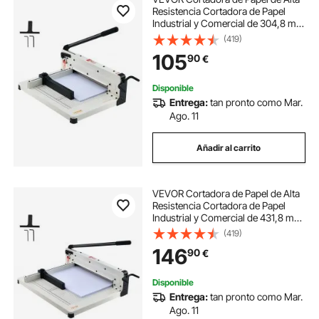
Resistencia Cortadora de Papel
Industrial y Comercial de 304,8 mm
para Papel A4, Capacidad para 400
(419)
Hojas Cortadora de Papel Apilado
105
90
€
para Oficina, Escuela, Blanco
Disponible
Entrega:
tan pronto como Mar.
Ago. 11
Añadir al carrito
VEVOR Cortadora de Papel de Alta
Resistencia Cortadora de Papel
Industrial y Comercial de 431,8 mm
para Papel A3, Capacidad para 400
(419)
Hojas Cortadora de Papel Apilado
146
90
€
para Oficina, Escuela, Blanco
Disponible
Entrega:
tan pronto como Mar.
Ago. 11