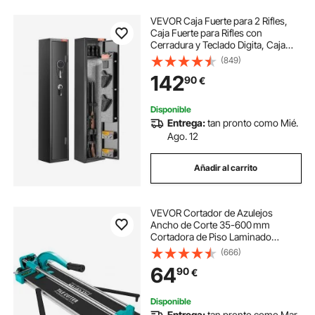
VEVOR Caja Fuerte para 2 Rifles,
Caja Fuerte para Rifles con
Cerradura y Teclado Digita, Caja
Fuerte de Armas de Acceso Rápido
(849)
con Estante Extraíble para Pistolas
142
90
€
y Pistolas Largas en el Hogar
Disponible
Entrega:
tan pronto como Mié.
Ago. 12
Añadir al carrito
VEVOR Cortador de Azulejos
Ancho de Corte 35-600 mm
Cortadora de Piso Laminado
Espesor de Corte 6-15 mm
(666)
Cortador Manual de Azulejos de
64
90
€
Aluminio Corte Preciso y Suave
para Piedra, Baldosas Ordinarias
Disponible
Entrega:
tan pronto como Mar.