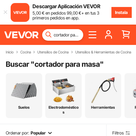
Descargar Aplicación VEVOR
Instala
5
,00
€
en pedidos
99
,00
€
+ en tus 3
primeros pedidos en app.
Inicio
Cocina
Utensilios de Cocina
Utensilios & Herramientas de Cocina
Buscar "
cortador para masa
"
Suelos
Electrodoméstico
Herramientas
s
Ordenar por:
Popular
Filtros