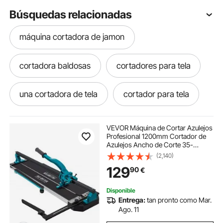
Búsquedas relacionadas
máquina cortadora de jamon
cortadora baldosas
cortadores para tela
una cortadora de tela
cortador para tela
cortador baldosas
VEVOR Máquina de Cortar Azulejos
Profesional 1200mm Cortador de
Azulejos Ancho de Corte 35-
máquina cortadora de jamón
1200 mm Cortadora de Piso
(2,140)
Laminado Espesor de Corte 6-
129
90
€
15 mm Cortador Manual de
Azulejos de Aluminio Corte
maquinas cortadoras de vegetales
Disponible
Entrega:
tan pronto como Mar.
cuchilla para cortador de vegetales
Ago. 11