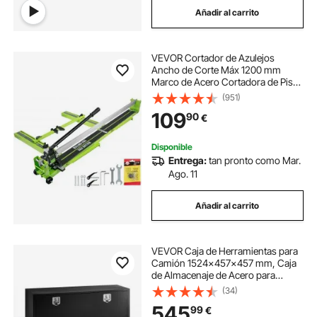
Añadir al carrito
cuchillas para cortadora patatas
VEVOR Cortador de Azulejos
cortadora ceramica 1000mm
Ancho de Corte Máx 1200 mm
Marco de Acero Cortadora de Piso
Laminado Espesor de Corte 6-
(951)
cortadora de goma
15 mm 27 Rodamientos Cortador
109
90
€
Manual de Azulejos para Piedra,
Baldosas Ordinarias
cortador jamon maquina
Disponible
Entrega:
tan pronto como Mar.
Ago. 11
cortadora para tela
maquina cortadora
Añadir al carrito
VEVOR Caja de Herramientas para
Camión 1524x457x457 mm, Caja
de Almacenaje de Acero para
Debajo de Carrocería del Camión,
(34)
con Cerradura y Llaves, con Asa en
545
99
€
T para Furgoneta, SUV, Camioneta,