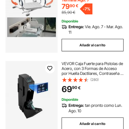
Discapacidad
79
90
€
-
7%
85,90
€
Disponible
Entrega:
Vie. Ago. 7 - Mar. Ago.
11
Añadir al carrito
VEVOR Caja Fuerte para Pistolas de
Acero, con 3 Formas de Acceso
por Huella Dactilares, Contraseña y
Llave, Caja Fuerte para Armas con
(280)
Pantalla y LED, Capacidad de 1
69
90
€
Pistola y 1 Cargador, Negro
Disponible
Entrega:
tan pronto como Lun.
Ago. 10
Añadir al carrito