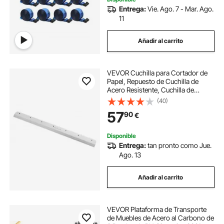
Entrega:
Vie. Ago. 7 - Mar. Ago.
11
Añadir al carrito
VEVOR Cuchilla para Cortador de
Papel, Repuesto de Cuchilla de
Acero Resistente, Cuchilla de
Repuesto para Máquina Cortadora
(40)
de Papel, 503 x 43 x 6 mm Apta
57
90
€
para Cortadora Profesional
G450VS+
Disponible
Entrega:
tan pronto como Jue.
Ago. 13
Añadir al carrito
VEVOR Plataforma de Transporte
de Muebles de Acero al Carbono de