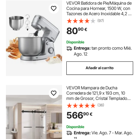
VEVOR Batidora de Pie/Máquina de
Cocina para Hornear, 1500 W, con
Tazones de Acero Inoxidable 4,2 +
5,7 L, Gancho para Masa, Batidor y
(97)
Varillas, Basculante Ajustable de 10
80
90
€
Velocidades, Plata
Disponible
Entrega:
tan pronto como Mié.
Ago. 12
Añadir al carrito
VEVOR Mampara de Ducha
Corredera de 121,9 x 193 cm, 10
mm de Grosor, Cristal Templado
Transparente, Apto para Baño, sin
(36)
Marco, con Riel, Burlete y Herrajes,
566
90
€
Diseño Flexible para la Vida
Moderna
Disponible
Entrega:
Vie. Ago. 7 - Mar. Ago.
11