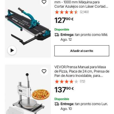
mm - 1000 mm Máquina para
Cortar Azulejos con Láser Cortador
de Azulejos Manual Cortadora de
(2,140)
Cerámica con Soporte, Diseño Fácil
127
90
€
de Usar, 123 x 49 x 23 cm
Disponible
Entrega:
tan pronto como Mié.
Ago. 12
Añadir al carrito
VEVOR Prensa Manual para Masa
de Pizza, Placa de 24 cm, Prensa de
Pan de Acero Inoxidable, para
Hacer Chapatis, Formadora con
(72)
Asa y 100 Hojas de Papel
137
90
€
Pergamino, 400 x 245 x 360 mm,
Color Plata
Disponible
Entrega:
tan pronto como Lun.
Ago. 10