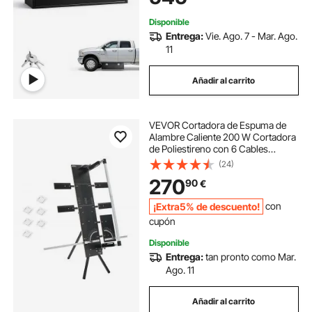
Negro
Disponible
Entrega:
Vie. Ago. 7 - Mar. Ago.
11
Añadir al carrito
VEVOR Cortadora de Espuma de
Alambre Caliente 200 W Cortadora
de Poliestireno con 6 Cables
Calefactores Herramienta de Corte
(24)
Eléctrica con Longitud de Corte
270
90
€
Máxima de 1150 mm para Espuma,
Esponja
¡Extra5% de descuento!
con
cupón
Disponible
Entrega:
tan pronto como Mar.
Ago. 11
Añadir al carrito