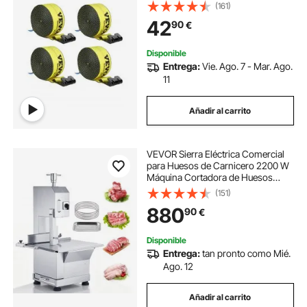
correas para camión con gancho
(161)
plano, control de carga para
42
90
€
remolques, granjas, amarillo
Disponible
Entrega:
Vie. Ago. 7 - Mar. Ago.
11
Añadir al carrito
VEVOR Sierra Eléctrica Comercial
para Huesos de Carnicero 2200 W
Máquina Cortadora de Huesos
1000 kg/h Cortadora Eléctrica para
(151)
Carne Congelada Mesa de Trabajo
880
90
€
470x530 mm para Supermercado
Restaurante
Disponible
Entrega:
tan pronto como Mié.
Ago. 12
Añadir al carrito