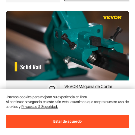
VEVOR Máquina de Cortar
Azulejos Profesional 1200mm
Cortador de Azulejos Ancho de
Usamos cookies para mejorar su experiencia en línea.
Corte 35-1200 mm Cortadora de
Al continuar navegando en este sitio web, asumimos que acepta nuestro uso de
(2,140)
cookies y
Privacidad & Seguridad.
Piso Laminado Espesor de Corte
129
90
€
6-15 mm Cortador Manual de
Azulejos de Aluminio Corte
Estar de acuerdo
Disponible
Entrega:
tan pronto como