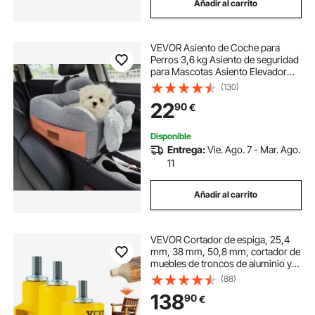
Añadir al carrito
VEVOR Asiento de Coche para
Perros 3,6 kg Asiento de seguridad
para Mascotas Asiento Elevador
Impermeable con Correa de
(130)
Seguridad ajustable Acolchado de
22
90
€
Algodón PP Silla para Mascotas,
Gris Oscuro
Disponible
Entrega:
Vie. Ago. 7 - Mar. Ago.
11
Añadir al carrito
VEVOR Cortador de espiga, 25,4
mm, 38 mm, 50,8 mm, cortador de
muebles de troncos de aluminio y
acero de primera calidad, con
(88)
cuchillas curvas dobles y tornillos
138
90
€
de botón, kit maestro par