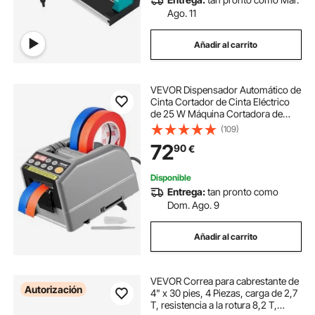
Ago. 11
Añadir al carrito
VEVOR Dispensador Automático de
Cinta Cortador de Cinta Eléctrico
de 25 W Máquina Cortadora de
Cinta Ancho de Cinta 6-60 mm
(109)
Longitud de Cinta 5-999 mm para
72
90
€
Industrias, Oficinas, Hogares,
Tiendas
Disponible
Entrega:
tan pronto como
Dom. Ago. 9
Añadir al carrito
VEVOR Correa para cabrestante de
Autorización
4" x 30 pies, 4 Piezas, carga de 2,7
T, resistencia a la rotura 8,2 T,