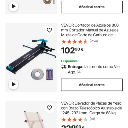
Añadir al carrito
VEVOR Cortador de Azulejos 800
mm Cortador Manual de Azulejos
Muela de Corte de Carburo de
Tungsteno Posicionamiento por
(254)
Infrarrojos Pies Antideslizantes
102
90
€
para Instaladores Profesionales
Principiantes
Disponible
Entrega:
tan pronto como Vie.
Ago. 14
Añadir al carrito
VEVOR Elevador de Placas de Yeso,
con Brazo Telescópico Ajustable de
1245–2921 mm, Carga de 68 kg,
Altura de 3353 mm, para Montaje
(10)
en Techo y Pared, de Acero Q235B,
90
€
1530 x 1530 x 1450 mm, Rojo