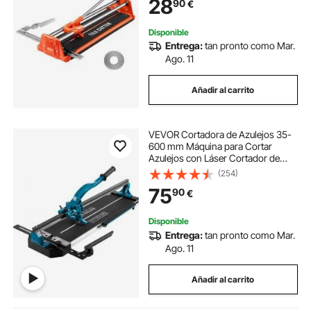
28
90
€
Presión Antidesplazamiento
Disponible
Entrega:
tan pronto como Mar.
Ago. 11
Añadir al carrito
VEVOR Cortadora de Azulejos 35-
600 mm Máquina para Cortar
Azulejos con Láser Cortador de
Azulejos Manual Cortadora de
(254)
Cerámica con Soporte
75
90
€
Disponible
Entrega:
tan pronto como Mar.
Ago. 11
Añadir al carrito