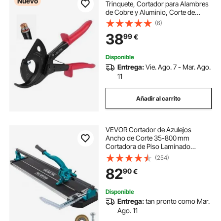
Nuevo
Trinquete, Cortador para Alambres
de Cobre y Aluminio, Corte de
hasta 400 mm², con Mangos
(6)
Aislantes, Herramienta de
38
99
€
Electricista para Construcción
Renovación Eléctricas
Disponible
Entrega:
Vie. Ago. 7 - Mar. Ago.
11
Añadir al carrito
VEVOR Cortador de Azulejos
Ancho de Corte 35-800 mm
Cortadora de Piso Laminado
Espesor de Corte 6-15 mm
(254)
Cortador Manual de Azulejos de
82
90
€
Aluminio Corte Preciso y Suave
para Piedra, Baldosas Ordinarias
Disponible
Entrega:
tan pronto como Mar.
Ago. 11