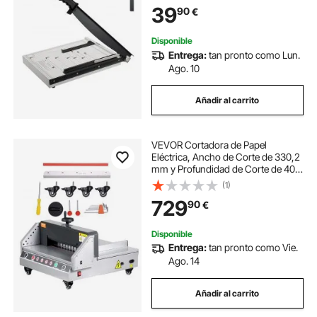
de Seguridad Corte Preciso para
39
90
€
Oficina, Imprenta, Estudio Escolar
Disponible
Entrega:
tan pronto como Lun.
Ago. 10
Añadir al carrito
VEVOR Cortadora de Papel
Eléctrica, Ancho de Corte de 330,2
mm y Profundidad de Corte de 40
mm Cortadora de Papel de
(1)
Escritorio con Control por Botones
729
90
€
para Hogares, Oficinas, Escuelas e
Imprentas
Disponible
Entrega:
tan pronto como Vie.
Ago. 14
Añadir al carrito