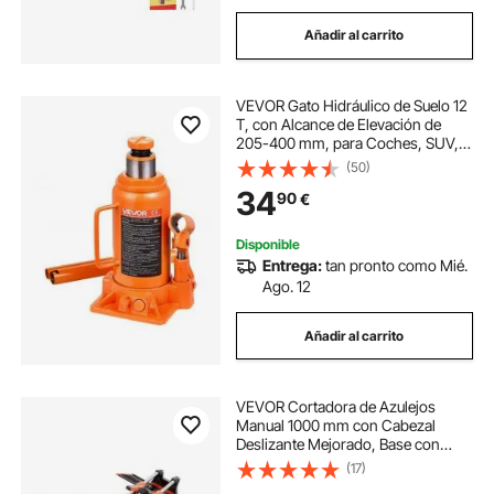
Añadir al carrito
VEVOR Gato Hidráulico de Suelo 12
T, con Alcance de Elevación de
205-400 mm, para Coches, SUV,
Camionetas, Talleres Mecánicos,
(50)
Ascensores Domésticos y
34
90
€
Maquinaria Agrícola, Naranja, 128 x
125 x 205 mm
Disponible
Entrega:
tan pronto como Mié.
Ago. 12
Añadir al carrito
VEVOR Cortadora de Azulejos
Manual 1000 mm con Cabezal
Deslizante Mejorado, Base con
Resorte, Guía de Alineación, Corte
(17)
Recto y Diagonal, Ruedas de Corte