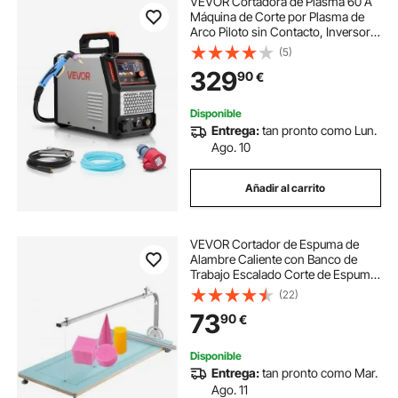
VEVOR Cortadora de Plasma 60 A
Máquina de Corte por Plasma de
Arco Piloto sin Contacto, Inversor
IGBT con Pantalla Digital, Función
(5)
2T/4T y Tiempo PA/PT, Fuente de
329
90
€
Alimentación Trifásica de 400 V
Disponible
Entrega:
tan pronto como Lun.
Ago. 10
Añadir al carrito
VEVOR Cortador de Espuma de
Alambre Caliente con Banco de
Trabajo Escalado Corte de Espuma
Cortador de espuma Grabado
(22)
Pluma Cortador de alambre caliente
73
90
€
Espuma Poliestireno Corte térmico
10-240 V
Disponible
Entrega:
tan pronto como Mar.
Ago. 11