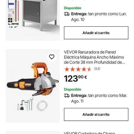
Repuesto y 500 W, 650 x 770 x 1010
mm
Disponible
Entrega:
tan pronto como Lun.
Ago. 10
Añadir al carrito
VEVOR Ranuradora de Pared
Eléctrica Máquina Ancho Máximo
de Corte 38 mm Profundidad de
Corte de Ranura 41 mm Ranuradora
(84)
de Pared de 2500 W Máquina
123
90
€
Cortadora de Pared con Bomba de
Agua
Disponible
Entrega:
tan pronto como Mar.
Ago. 11
Añadir al carrito
VEVOR Cortadora de Chapa