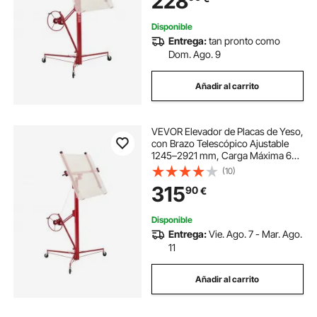
228
Disponible
Entrega:
tan pronto como
Dom. Ago. 9
Añadir al carrito
VEVOR Elevador de Placas de Yeso,
con Brazo Telescópico Ajustable
1245–2921 mm, Carga Máxima 68
kg, Altura de 4877 mm, para
(10)
Montaje en Techo y Pared, 1530 x
315
90
€
1530 x 1940 mm, Acero Q235B,
Rojo
Disponible
Entrega:
Vie. Ago. 7 - Mar. Ago.
11
Añadir al carrito