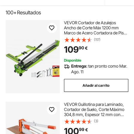
100+
Resultados
VEVOR Cortador de Azulejos
Ancho de Corte Máx 1200 mm
Marco de Acero Cortadora de Piso
Laminado Espesor de Corte 6-
(117)
15 mm 27 Rodamientos Cortador
109
90
€
Manual de Azulejos para Piedra,
Baldosas Ordinarias
Disponible
Entrega:
tan pronto como Mar.
Ago. 11
Añadir al carrito
VEVOR Guillotina para Laminado,
Cortador de Suelo, Corte Máximo
304,8 mm, Espesor 12 mm con
Cuchilla D2, Guía de Ángulo,
(3)
Palanca de Aluminio, Soporte
100
99
€
Telescópico para Piso Vinilo SPC