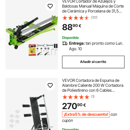
VEVOR Cortador de Azulejos y
Baldosas Manual Máquina de Corte
de Cerámica y Porcelana de 31,5
Pulgadas​ Se Aplica a Las Baldosas
(117)
de Cerámica y Porcelana máquina
88
90
€
de corte de baldosas
Disponible
Entrega:
tan pronto como Lun.
Ago. 10
Añadir al carrito
VEVOR Cortadora de Espuma de
Alambre Caliente 200 W Cortadora
de Poliestireno con 6 Cables
Calefactores Herramienta de Corte
(1)
Eléctrica con Longitud de Corte
270
90
€
Máxima de 1150 mm para Espuma,
Esponja
¡Extra5% de descuento!
con
cupón
Disponible