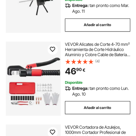
Entrega:
tan pronto como Mar.
Ago. 11
Añadir al carrito
VEVOR Alicates de Corte 4-70 mm²
Herramienta de Corte Hidráulico
Aluminio y Cobre Cable de Batería
AWG12-2/0 con Cortador de Cable
(4)
Par de Guantes 50 Conectores
46
90
€
Anillo de Cobre para Electricistas
Disponible
Entrega:
tan pronto como Lun.
Ago. 10
Añadir al carrito
VEVOR Cortadora de Azulejos,
1000mm Cortador Profesional de