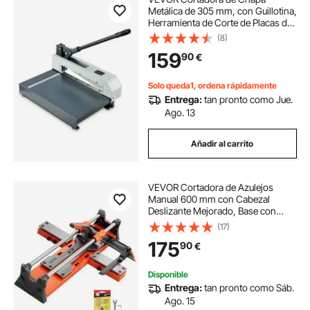
Metálica de 305 mm, con Guillotina,
Herramienta de Corte de Placas de
Metal con Marco de Acero, para
(8)
Cortar PCB, Aluminio, Acero,
159
90
€
Cobre y Plástico, para Taller y Obra
Solo queda1, ordena rápidamente
Entrega:
tan pronto como Jue.
Ago. 13
Añadir al carrito
VEVOR Cortadora de Azulejos
Manual 600 mm con Cabezal
Deslizante Mejorado, Base con
Resorte, Guía de Alineación, Corte
(17)
Recto y Diagonal, Ruedas de Corte
175
90
€
8 y 22 mm para Baldosas Suelo
Cerámica y Pared
Disponible
Entrega:
tan pronto como Sáb.
Ago. 15