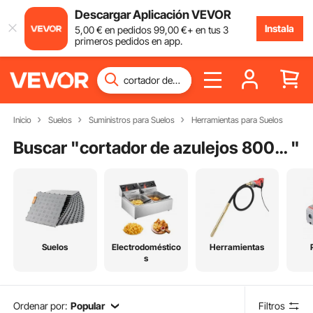
Descargar Aplicación VEVOR
Instala
5
,00
€
en pedidos
99
,00
€
+ en tus 3
primeros pedidos en app.
Inicio
Suelos
Suministros para Suelos
Herramientas para Suelos
Buscar "
cortador de azulejos 800mm de corte
"
Suelos
Electrodoméstico
Herramientas
s
Ordenar por:
Popular
Filtros