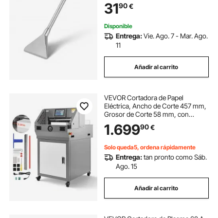
31
90
€
Adhesivos Superficies de Paredes
Disponible
Entrega:
Vie. Ago. 7 - Mar. Ago.
11
Añadir al carrito
VEVOR Cortadora de Papel
Eléctrica, Ancho de Corte 457 mm,
Grosor de Corte 58 mm, con
Función Infrarroja y Cuchilla de
1.699
90
€
Repuesto, 1000 W, 680 x 850 x 1185
mm, para Imprentas, Colegios y
Oficinas
Solo queda5, ordena rápidamente
Entrega:
tan pronto como Sáb.
Ago. 15
Añadir al carrito