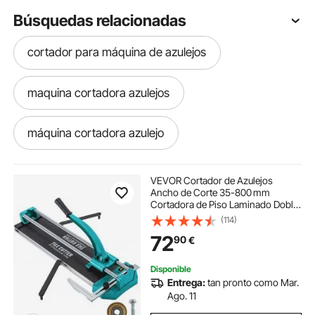
Búsquedas relacionadas
cortador para máquina de azulejos
maquina cortadora azulejos
máquina cortadora azulejo
maquina cortador de azulejos
VEVOR Cortador de Azulejos
Ancho de Corte 35-800 mm
Cortadora de Piso Laminado Doble
máquina para cortadora de azulejos
Rieles Posicionamiento Láser
(114)
Cortador Manual de Azulejos Corte
72
90
€
Preciso y Suave para Piedra,
Baldosas Ordinarias
maquina cortadora de azulejos
Disponible
Entrega:
tan pronto como Mar.
cortador azulejos en t
Ago. 11