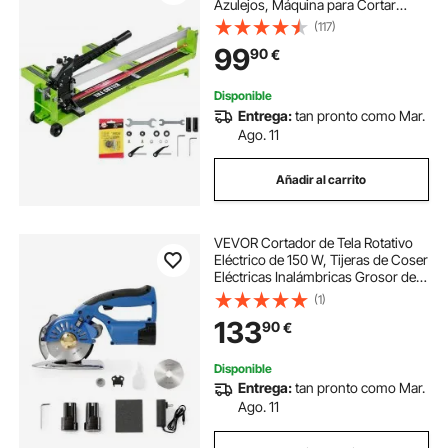
Azulejos, Máquina para Cortar
Azulejos 10cm, Cortador de
(117)
Cerámica Manual con Rango de
99
90
€
Espesor de Corte 6mm - 15mm,
Cortar Azulejos
Disponible
Entrega:
tan pronto como Mar.
Ago. 11
Añadir al carrito
VEVOR Cortador de Tela Rotativo
Eléctrico de 150 W, Tijeras de Coser
Eléctricas Inalámbricas Grosor de
Corte de 27 mm, Cuchilla de 100
(1)
mm, 5 Velocidades Ajustables,
133
90
€
Autoafilable para Cortar Textiles
Disponible
Entrega:
tan pronto como Mar.
Ago. 11