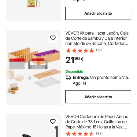
Añadir al carrito
VEVOR Kit para Hacer Jabón, Caja
de Corte de Bambú y Caja Interior
con Molde de Silicona, Cortador
Recto de Acero Inoxidable y
(19)
Cortador Ondulado, Suministros
21
90
€
para Hacer Jabón Queso Vela
Bricolaje
Disponible
Entrega:
tan pronto como Vie.
Ago. 14
Añadir al carrito
VEVOR Cortadora de Papel Ancho
de Corte de 38,1 cm, Guillotina de
Papel Máximo 16 Hojas a la Vez,
Cizalla Cortadora con Dispositivo
(33)