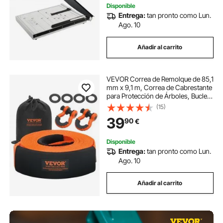
Disponible
Entrega:
tan pronto como Lun.
Ago. 10
Añadir al carrito
VEVOR Correa de Remolque de 85,1
mm x 9,1 m, Correa de Cabrestante
para Protección de Árboles, Bucle
Triple Reforzado y Fundas
(15)
Protectoras y Bolsa de
39
90
€
Almacenamiento, para Camión,
Jeep, SUV, ATV
Disponible
Entrega:
tan pronto como Lun.
Ago. 10
Añadir al carrito