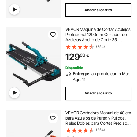
Añadir al carrito
VEVOR Máquina de Cortar Azulejos
Profesional 1200mm Cortador de
Azulejos Ancho de Corte 35-
1200 mm Cortadora de Piso
(254)
Laminado Espesor de Corte 6-
129
90
€
15 mm Cortador Manual de
Azulejos de Aluminio Corte
Disponible
Entrega:
tan pronto como Mar.
Ago. 11
Añadir al carrito
VEVOR Cortadora Manual de 40 cm
para Azulejos de Pared y Pulidos,
Rieles Dobles para Cortes Precisos,
Rueda de Carburo de Tungsteno,
(254)
Mango Antideslizante, Barra de