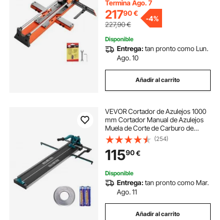
8 y 22 mm para Suelo Baldosas
Termina Ago. 7
Pared y Cerámica
217
90
€
-
4%
227,90
€
Disponible
Entrega:
tan pronto como Lun.
Ago. 10
Añadir al carrito
VEVOR Cortador de Azulejos 1000
mm Cortador Manual de Azulejos
Muela de Corte de Carburo de
Tungsteno Posicionamiento por
(254)
Infrarrojos Pies Antideslizantes
115
90
€
para Instaladores Profesionales
Principiantes
Disponible
Entrega:
tan pronto como Mar.
Ago. 11
Añadir al carrito