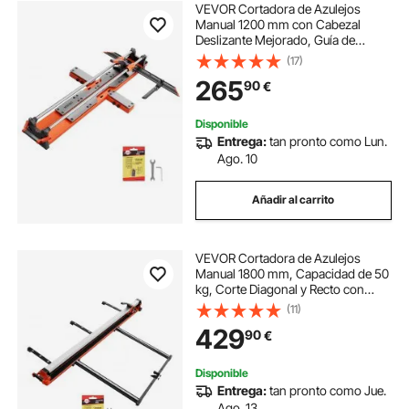
VEVOR Cortadora de Azulejos
Manual 1200 mm con Cabezal
Deslizante Mejorado, Guía de
Alineación, Base con Resorte,
(17)
Ruedas de Corte 8 y 22 mm, Corte
265
90
€
Recto y Diagonal para Cerámica
Pared Suelo y Baldosas
Disponible
Entrega:
tan pronto como Lun.
Ago. 10
Añadir al carrito
VEVOR Cortadora de Azulejos
Manual 1800 mm, Capacidad de 50
kg, Corte Diagonal y Recto con
Ruedas, Riel de Aluminio, Guía de
(11)
Alineación, 2 Ruedas de Corte 8 y
429
90
€
22 mm para Cerámica Suelo Obras
Pared
Disponible
Entrega:
tan pronto como Jue.
Ago. 13