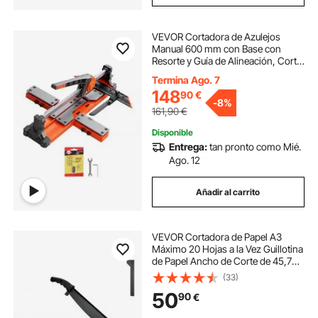
VEVOR Cortadora de Azulejos
Manual 600 mm con Base con
Resorte y Guía de Alineación, Corte
Recto y Diagonal, Ruedas de Corte
Termina Ago. 7
8 y 22 mm, Acero al Carbono para
148
90
€
Baldosas Cerámica Obras Suelo y
-
8%
Pared
161,90
€
Disponible
Entrega:
tan pronto como Mié.
Ago. 12
Añadir al carrito
VEVOR Cortadora de Papel A3
Máximo 20 Hojas a la Vez Guillotina
de Papel Ancho de Corte de 45,7
cm Cizalla Cortadora con
(33)
Dispositivo de Seguridad Corte
50
90
€
Preciso para Oficina, Imprenta,
Estudio Escolar