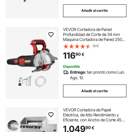
Añadir al carrito
VEVOR Cortadora de Pared
Profundidad de Corte de 34 mm
Máquina Cortadora de Pared 2500
W Ancho de Corte de 38 mm
(84)
Ranuradora de Pared con 5 Hojas
116
90
€
de Sierra Diámetro de 160 mm con
Rayos Infrarrojos
Disponible
Entrega:
tan pronto como Lun.
Ago. 10
Añadir al carrito
VEVOR Cortadora de Papel
Eléctrica, de Alto Rendimiento y
Eficiente, con Ancho de Corte 45
cm y Grosor de Corte 4 cm, Incluye
1.049
90
€
Función Infrarroja, Cuchilla de