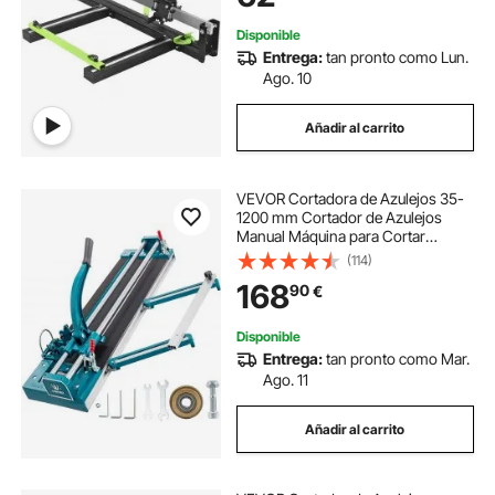
Baldosa Ordinaria
Disponible
Entrega:
tan pronto como Lun.
Ago. 10
Añadir al carrito
VEVOR Cortadora de Azulejos 35-
1200 mm Cortador de Azulejos
Manual Máquina para Cortar
Azulejos Cortadora de Cerámica
(114)
con Láser
168
90
€
Disponible
Entrega:
tan pronto como Mar.
Ago. 11
Añadir al carrito