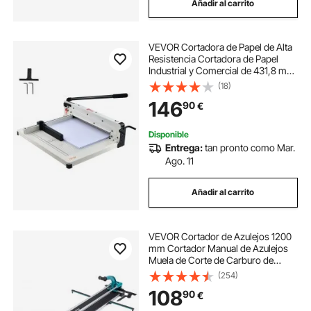
Añadir al carrito
VEVOR Cortadora de Papel de Alta
Resistencia Cortadora de Papel
Industrial y Comercial de 431,8 mm
para Papel A3, Capacidad para 400
(18)
Hojas Cortadora de Papel Apilado
146
90
€
para Oficina, Escuela, Blanco
Disponible
Entrega:
tan pronto como Mar.
Ago. 11
Añadir al carrito
VEVOR Cortador de Azulejos 1200
mm Cortador Manual de Azulejos
Muela de Corte de Carburo de
Tungsteno Posicionamiento por
(254)
Infrarrojos Pies Antideslizantes
108
90
€
Doble Carril para Profesionales
Principiantes