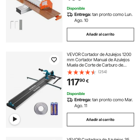
LVP LVT VCT WPC
Disponible
Entrega:
tan pronto como Lun.
Ago. 10
Añadir al carrito
VEVOR Cortador de Azulejos 1200
mm Cortador Manual de Azulejos
Muela de Corte de Carburo de
Tungsteno Posicionamiento por
(254)
Infrarrojos Pies Antideslizantes
117
90
€
para Instaladores Profesionales
Principiantes
Disponible
Entrega:
tan pronto como Mar.
Ago. 11
Añadir al carrito
VEVOR Cortadora de Azulejos 35