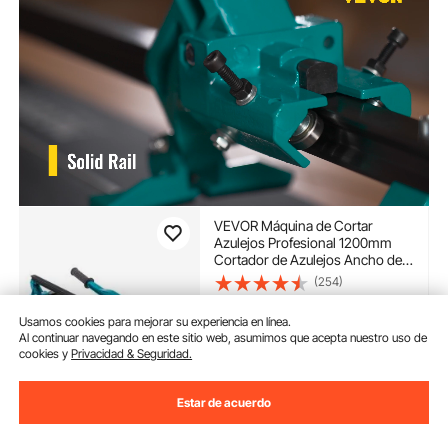
VEVOR Máquina de Cortar
Azulejos Profesional 1200mm
Cortador de Azulejos Ancho de
Corte 35-1200 mm Cortadora de
(254)
Piso Laminado Espesor de Corte
129
90
€
6-15 mm Cortador Manual de
Usamos cookies para mejorar su experiencia en línea.
Azulejos de Aluminio Corte
Al continuar navegando en este sitio web, asumimos que acepta nuestro uso de
Disponible
cookies y
Privacidad & Seguridad.
Entrega:
tan pronto como
Mar. Ago. 11
Estar de acuerdo
Añadir al carrito