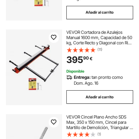
Añadir al carrito
VEVOR Cortadora de Azulejos
Manual 1600 mm, Capacidad de 50
kg, Corte Recto y Diagonal con Riel
de Aluminio, Guía de Alineación, 2
(11)
Ruedas de Corte 8 y 22 mm para
395
90
€
Cerámica Pared Suelo Obras
Baldosas
Disponible
Entrega:
tan pronto como
Dom. Ago. 16
Añadir al carrito
VEVOR Cincel Plano Ancho SDS
Max, 350 x 150 mm, Cincel para
Martillo de Demolición, Triangular y
Afilado, Raspador de Suelos para
(1)
Eliminación de Azulejos Baldosas