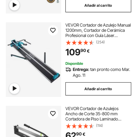
Añadir al carrito
maquina de corte cortadora de espuma
VEVOR Cortador de Azulejo Manual
cortadora azulejos
1200mm, Cortador de Cerámica
Profesional con Guía Láser
Ajustable de Alta Precisión,
(254)
cortadora azulejos grandes
Máquina de Corte de Azulejo para
109
90
€
Cortar Azulejos, Piedra, Baldosas
Ordinarias
cortador de azulejos de 800mm
Disponible
Entrega:
tan pronto como Mar.
Ago. 11
cortador de diamante para azulejo
Añadir al carrito
cortador para azulejos
VEVOR Cortador de Azulejos
cortadora azulejos 800mm
Ancho de Corte 35-800 mm
Cortadora de Piso Laminado
Espesor 6-15 mm Posicionamiento
(114)
Láser Cortador Manual de Azulejos
mejor cortadora de azulejos
62
90
€
Corte Preciso y Suave para Piedra,