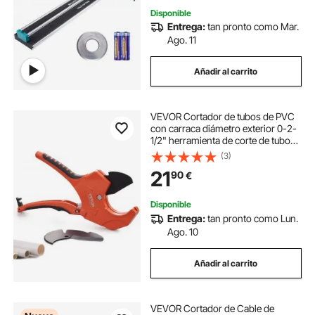
Disponible
Entrega:
tan pronto como Mar.
Ago. 11
Añadir al carrito
VEVOR Cortador de tubos de PVC
con carraca diámetro exterior 0-2-
1/2" herramienta de corte de tubos
de alta resistencia con cuchilla SK5
(3)
de repuesto para mangueras de
21
90
€
PVC, CPVC, PP-R, PEX, PE y
caucho
Disponible
Entrega:
tan pronto como Lun.
Ago. 10
Añadir al carrito
VEVOR Cortador de Cable de