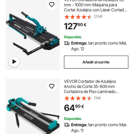
mm - 1000 mm Máquina para
Cortar Azulejos con Láser Cortador
de Azulejos Manual Cortadora de
(254)
Cerámica con Soporte, Diseño Fácil
127
90
€
de Usar, 123 x 49 x 23 cm
Disponible
Entrega:
tan pronto como Mié.
Ago. 12
Añadir al carrito
VEVOR Cortador de Azulejos
Ancho de Corte 35-600 mm
Cortadora de Piso Laminado
Espesor de Corte 6-15 mm
(114)
Cortador Manual de Azulejos de
64
90
€
Aluminio Corte Preciso y Suave
para Piedra, Baldosas Ordinarias
Disponible
Entrega:
tan pronto como Mar.
Ago. 11