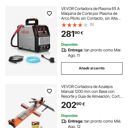
VEVOR Cortadora de Plasma 65 A
Máquina de Corte por Plasma de
Arco Piloto sin Contacto, sin Alta
Frecuencia, con Función 2T/4T y
(5)
Tiempo de PT Ajustable, Pantalla
281
90
€
Digital, Inversor IGBT para Garaje
Disponible
Entrega:
tan pronto como Mar.
Ago. 11
Añadir al carrito
VEVOR Cortadora de Azulejos
Manual 1200 mm con Base con
Resorte y Guía de Alineación, Corte
Recto y Diagonal, Ruedas de Corte
202
90
€
8 y 22 mm, Acero al Carbono para
Baldosas Cerámica Pared Suelo y
Obras
Disponible
Entrega:
tan pronto como Mié.
Ago. 12