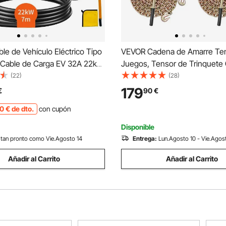
e de Vehículo Eléctrico Tipo
VEVOR Cadena de Amarre Te
2 Cable de Carga EV 32A 22kW
Juegos, Tensor de Trinquete
7m IP66 Impermeable con
Trabajo de 3628,7 kg, Carpet
(22)
(28)
Transporte para IEC62196
con Trinquete Mango Antidesl
179
€
90
€
 Carga de Coches Eléctricos
para Asegurar Cargas, Transp
00
€
de dto.
con cupón
es Fases
Remolques de Camión
Disponible
tan pronto como Vie.Agosto 14
Entrega:
Lun.Agosto 10 - Vie.Agos
Añadir al Carrito
Añadir al Carrito