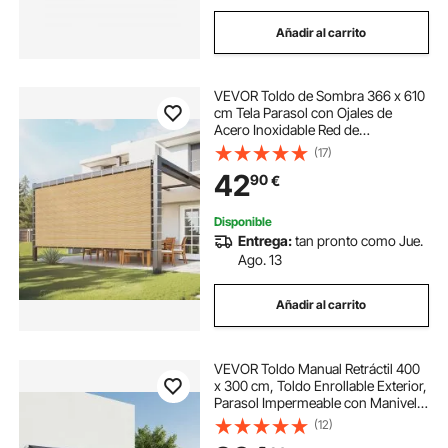
Añadir al carrito
VEVOR Toldo de Sombra 366 x 610
cm Tela Parasol con Ojales de
Acero Inoxidable Red de
Sombreado HDPE 160 g/m² Tejido
(17)
de Protección con 30 Bridas para
42
90
€
Exteriores, Patios, Jardines,
Terrazas, Beige
Disponible
Entrega:
tan pronto como Jue.
Ago. 13
Añadir al carrito
VEVOR Toldo Manual Retráctil 400
x 300 cm, Toldo Enrollable Exterior,
Parasol Impermeable con Manivela
Articulada, Protección Solar, Ángulo
(12)
Ajustable, para Patio Balcón Terraza