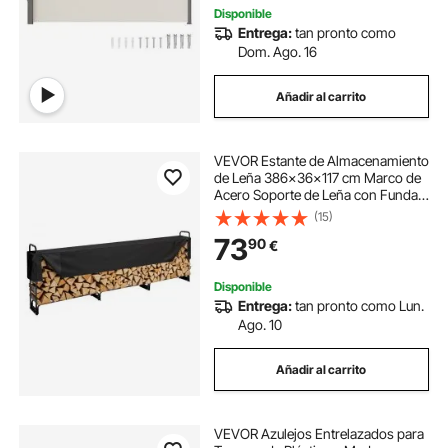
Disponible
Entrega:
tan pronto como
Dom. Ago. 16
Añadir al carrito
VEVOR Estante de Almacenamiento
de Leña 386x36x117 cm Marco de
Acero Soporte de Leña con Funda
Impermeable 600D Oxford Leñero
(15)
para Chimenea para 3/4 Cuerda de
73
90
€
Leña Carga de 400 kg para Jardín
Terraza
Disponible
Entrega:
tan pronto como Lun.
Ago. 10
Añadir al carrito
VEVOR Azulejos Entrelazados para