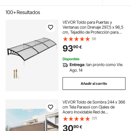
100+
Resultados
VEVOR Toldo para Puertas y
Ventanas con Drenaje 297,5 x 96,5
cm, Tejadillo de Protección para
Entrada con Soporte de ABS,
(9)
Protección contra Lluvia, Toldo de
93
90
€
Policarbonato para Porche,
Transparente
Disponible
Entrega:
tan pronto como Vie.
Ago. 14
Añadir al carrito
VEVOR Toldo de Sombra 244 x 366
cm Tela Parasol con Ojales de
Acero Inoxidable Red de
Sombreado HDPE 140 g/m² Tejido
(17)
de Protección con 30 Bridas para
30
90
€
Exteriores, Patios, Jardines,