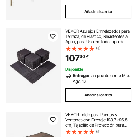
Añadir al carrito
VEVOR Azulejos Entrelazados para
Terraza, de Plástico, Resistentes al
Agua, para Uso en Todo Tipo de
Climas, para Terrazas, Porches,
(4)
Piscinas, Balcones, Patios, Marrón
107
90
€
Oscuro, 300 x 300 x 20 mm 54 uds
Disponible
Entrega:
tan pronto como Mié.
Ago. 12
Añadir al carrito
VEVOR Toldo para Puertas y
Ventanas con Drenaje 198,7x96,5
cm, Tejadillo de Protección para
Entrada con Soporte de ABS,
(9)
Protección contra Lluvia, Sol, Toldo