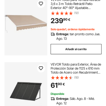
3,6 x 3 m Toldo Retráctil Patio
Exterior 40°-90° Ajustable
Viento/UV/Resistente al Agua Toldo
(12)
Sombrilla Poliéster con Manivela
239
90
€
para Patio, Terraza, Jardín, Balcón
Solo queda1, ordena rápidamente
Entrega:
tan pronto como Jue.
Ago. 13
Añadir al carrito
VEVOR Toldo para Exterior, Área de
Protección Solar de 1125 x 610 mm
Toldo de Acero con Recubrimiento
en Polvo Resistente a la Oxidación
(10)
con Voladizo Compatible para
61
90
€
puerta de 800 mm de Ancho
Disponible
Entrega:
Sáb. Ago. 8 - Mié.
Ago. 12