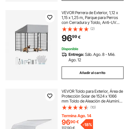
VEVOR Perrera de Exterior, 1,12 x
1,15 x 1,25 m, Parque para Perros
con Cerradura y Toldo, Anti-UV
Impermeable, Marco Metálico,
(2)
Caseta de Malla para Perros
96
99
€
Medianos en Patio Jardín Terraza,
Negro
Disponible
Entrega:
Sáb. Ago. 8 - Mié.
Ago. 12
Añadir al carrito
VEVOR Toldo para Exterior, Área de
Protección Solar de 1524 x 1066
mm Toldo de Aleación de Aluminio
Resistente a la Oxidación con
(10)
Voladizo Compatible para Puerta de
1,2 m de Ancho de Exterior
Termina Ago. 14
96
90
€
-
18%
117,90
€