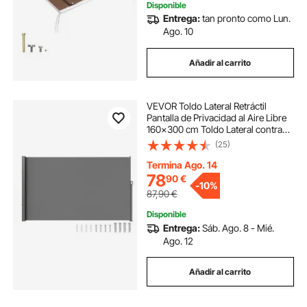
Disponible
Entrega:
tan pronto como Lun.
Ago. 10
Añadir al carrito
VEVOR Toldo Lateral Retráctil
Pantalla de Privacidad al Aire Libre
160x300 cm Toldo Lateral contra
Viento Impermeable de Poliéster
(25)
180g/m² Divisor de Habitación UV
30+ para Patio, Jardín, Balcón, Gris
Termina Ago. 14
78
90
€
-
10%
87,90
€
Disponible
Entrega:
Sáb. Ago. 8 - Mié.
Ago. 12
Añadir al carrito