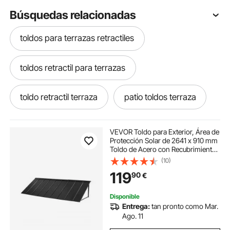
Búsquedas relacionadas
toldos para terrazas retractiles
toldos retractil para terrazas
toldo retractil terraza
patio toldos terraza
toldo ajustable terraza
VEVOR Toldo para Exterior, Área de
Protección Solar de 2641 x 910 mm
Toldo de Acero con Recubrimiento
toldos laterales para terraza
en Polvo Resistente a la Oxidación
(10)
con Voladizo Compatible para
119
90
€
puerta de 2280 mm de Ancho
toldos laterales terraza
Disponible
Entrega:
tan pronto como Mar.
toldos lateral terraza
toldo terraza gris
Ago. 11