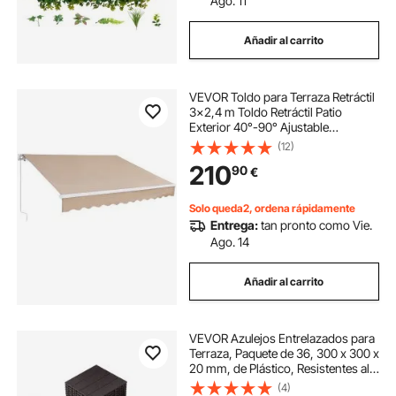
Ago. 11
Añadir al carrito
VEVOR Toldo para Terraza Retráctil
3x2,4 m Toldo Retráctil Patio
Exterior 40°-90° Ajustable
Viento/UV/Resistente al Agua Toldo
(12)
Sombrilla Poliéster con Manivela
210
90
€
para Patio, Terraza, Jardín, Balcón
Solo queda2, ordena rápidamente
Entrega:
tan pronto como Vie.
Ago. 14
Añadir al carrito
VEVOR Azulejos Entrelazados para
Terraza, Paquete de 36, 300 x 300 x
20 mm, de Plástico, Resistentes al
Agua, para Uso en Todo Tipo de
(4)