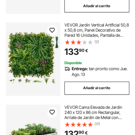
Añadir al carrito
VEVOR Jardín Vertical Artificial 50,8
x 50,8 cm, Panel Decorativo de
Pared 16 Unidades, Pantalla de
Privacidad, Hojas de Estilo Tropical,
(2)
Planta de Decoración para Exterior
133
90
€
Interior Boda Terraza Hogar
Disponible
Entrega:
tan pronto como Jue.
Ago. 13
Añadir al carrito
VEVOR Cama Elevada de Jardín
240 x 120 x 86 cm Rectangular,
Arriate de Jardín de Metal con
Fondo Abierto, para Cultivo de
(17)
Flores Plantas Verduras con
132
90
€
Accesorios para Terraza Patio