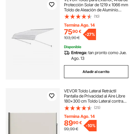
Protección Solar de 1219 x 1066 mm
Toldo de Aleación de Aluminio
Resistente a la Oxidación con
(10)
Voladizo Compatible para Puerta de
1 m de Ancho de Exterior
Termina Ago. 14
75
90
€
-
27%
103,90
€
Disponible
Entrega:
tan pronto como Jue.
Ago. 13
Añadir al carrito
VEVOR Toldo Lateral Retráctil
Pantalla de Privacidad al Aire Libre
180x300 cm Toldo Lateral contra
Viento Impermeable de Poliéster
(25)
Divisor de Habitación UV 30+ para
Patio, Jardín, Balcón, Beige
Termina Ago. 14
89
90
€
-
10%
99,99
€