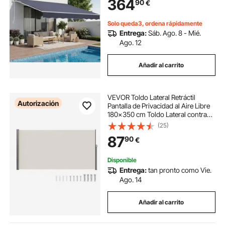
364
90
€
Ventana, Gris Oscuro
Solo queda3, ordena rápidamente
Entrega:
Sáb. Ago. 8 - Mié.
Ago. 12
Añadir al carrito
VEVOR Toldo Lateral Retráctil
Autorización
Pantalla de Privacidad al Aire Libre
180x350 cm Toldo Lateral contra
Viento Impermeable de Poliéster
(25)
Divisor de Habitación UV 30+ para
87
90
€
Patio, Jardín, Balcón, Beige
Disponible
Entrega:
tan pronto como Vie.
Ago. 14
Añadir al carrito