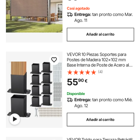
Terrazas, Marrón
Casi agotado
Entrega:
tan pronto como Mar.
Ago. 11
Añadir al carrito
VEVOR 10 Piezas Soportes para
Postes de Madera 102x102 mm
Base Interna de Poste de Acero al
Carbono para Anclaje de Poste con
(4)
Recubrimiento en Polvo para
55
90
€
Barandilla de Soporte, Terraza,
Negro
Disponible
Entrega:
tan pronto como Mié.
Ago. 12
Añadir al carrito
VEVOR Toldo para Terraza Retráctil