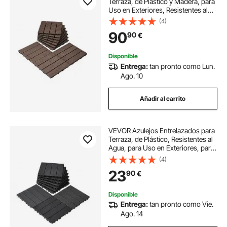
Terraza, de Plástico y Madera, para
Uso en Exteriores, Resistentes al
Agua, para Todo Tipo de Climas,
(4)
para Terrazas, Porches, Marrón
90
90
€
Oscuro, 300 x 300 x 20 mm, 27 uds
Disponible
Entrega:
tan pronto como Lun.
Ago. 10
Añadir al carrito
VEVOR Azulejos Entrelazados para
Terraza, de Plástico, Resistentes al
Agua, para Uso en Exteriores, para
Todo Tipo de Climas, para Porches,
(4)
Piscinas, Balcones, Gris Oscuro,
23
90
€
300 x 300 x 20 mm, 10 uds
Disponible
Entrega:
tan pronto como Vie.
Ago. 14