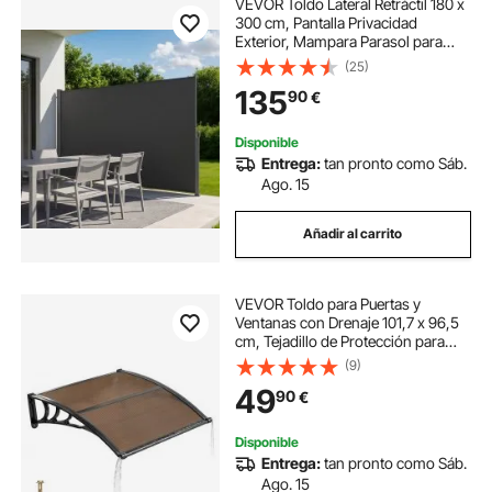
VEVOR Toldo Lateral Retráctil 180 x
300 cm, Pantalla Privacidad
Exterior, Mampara Parasol para
Patio, Marco Metálico, Protector
(25)
Solar a Prueba de Viento
135
90
€
Impermeable, para Balcón Jardín
Terraza, Gris
Disponible
Entrega:
tan pronto como Sáb.
Ago. 15
Añadir al carrito
VEVOR Toldo para Puertas y
Ventanas con Drenaje 101,7 x 96,5
cm, Tejadillo de Protección para
Entrada con Soporte de ABS,
(9)
Protección contra Lluvia, Sol, Toldo
49
90
€
de Policarbonato para Porche,
Marrón
Disponible
Entrega:
tan pronto como Sáb.
Ago. 15