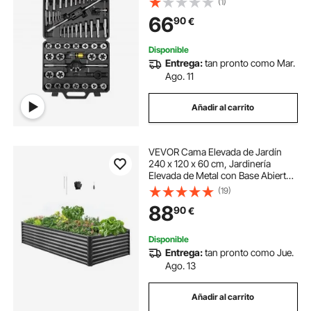
(1)
de Titanio Incluye Estuche Calibre
66
90
€
Llave para Reparación, Corte de
Roscas
Disponible
Entrega:
tan pronto como Mar.
Ago. 11
Añadir al carrito
VEVOR Cama Elevada de Jardín
240 x 120 x 60 cm, Jardinería
Elevada de Metal con Base Abierta
para Cultivo de Flores, Plantas,
(19)
Hierbas, Huerto con Accesorios
88
90
€
para Jardín, Terraza, Patio, Balcón
Disponible
Entrega:
tan pronto como Jue.
Ago. 13
Añadir al carrito