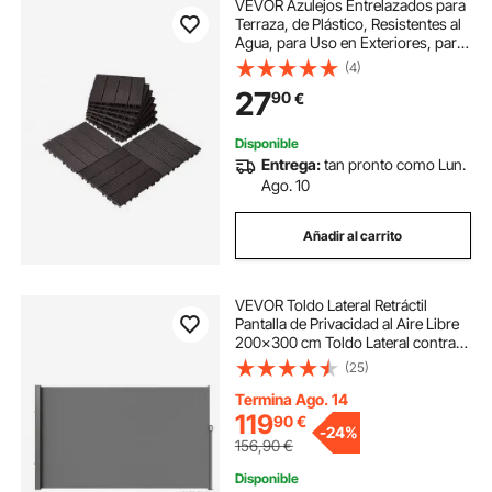
VEVOR Azulejos Entrelazados para
Terraza, de Plástico, Resistentes al
Agua, para Uso en Exteriores, para
Todo Tipo de Climas, para
(4)
Terrazas, Porches, Piscinas,
27
90
€
Marrón Oscuro, 300 x 300 x 20
mm, 10 uds
Disponible
Entrega:
tan pronto como Lun.
Ago. 10
Añadir al carrito
VEVOR Toldo Lateral Retráctil
Pantalla de Privacidad al Aire Libre
200x300 cm Toldo Lateral contra
Viento Impermeable de Poliéster
(25)
Divisor de Habitación UV 30+ para
Patio, Jardín, Balcón, Gris
Termina Ago. 14
119
90
€
-
24%
156,90
€
Disponible