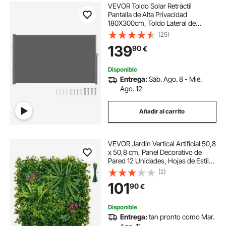
VEVOR Toldo Solar Retráctil
Pantalla de Alta Privacidad
180X300cm, Toldo Lateral de
Aluminio Separador Retráctil
(25)
Terraza, para Patio Jardín Gris
139
90
€
Disponible
Entrega:
Sáb. Ago. 8 - Mié.
Ago. 12
Añadir al carrito
VEVOR Jardín Vertical Artificial 50,8
x 50,8 cm, Panel Decorativo de
Pared 12 Unidades, Hojas de Estilo
Tropical, Pantalla de Privacidad,
(2)
Planta de Decoración para Boda
101
90
€
Exterior Interior Terraza Hogar
Disponible
Entrega:
tan pronto como Mar.