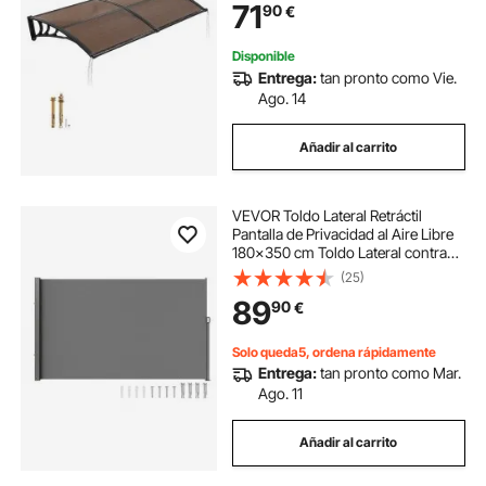
71
90
€
de Policarbonato para Porche,
Marrón
Disponible
Entrega:
tan pronto como Vie.
Ago. 14
Añadir al carrito
VEVOR Toldo Lateral Retráctil
Pantalla de Privacidad al Aire Libre
180x350 cm Toldo Lateral contra
Viento Impermeable de Poliéster
(25)
Divisor de Habitación UV 30+ para
89
90
€
Patio, Jardín, Balcón, Gris
Solo queda5, ordena rápidamente
Entrega:
tan pronto como Mar.
Ago. 11
Añadir al carrito