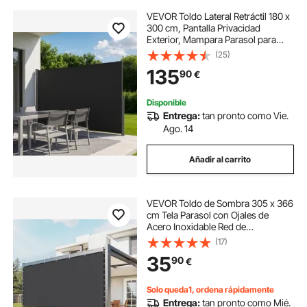
VEVOR Toldo Lateral Retráctil 180 x
300 cm, Pantalla Privacidad
Exterior, Mampara Parasol para
Patio, Protector Solar a Prueba de
(25)
Viento y Lluvia, Marco de Metal,
135
90
€
para Balcón Jardín Terraza, Negro
Disponible
Entrega:
tan pronto como Vie.
Ago. 14
Añadir al carrito
VEVOR Toldo de Sombra 305 x 366
cm Tela Parasol con Ojales de
Acero Inoxidable Red de
Sombreado HDPE 140 g/m² Tejido
(17)
de Protección con 30 Bridas para
35
90
€
Exteriores, Patios, Jardines,
Terrazas, Negro
Solo queda1, ordena rápidamente
Entrega:
tan pronto como Mié.