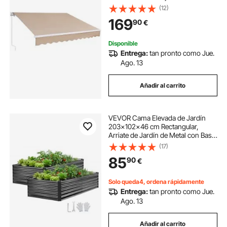
Viento/UV/Resistente al Agua Toldo
(12)
Sombrilla Poliéster con Manivela
169
90
€
para Patio, Terraza, Jardín, Balcón
Disponible
Entrega:
tan pronto como Jue.
Ago. 13
Añadir al carrito
VEVOR Cama Elevada de Jardín
203x102x46 cm Rectangular,
Arriate de Jardín de Metal con Base
Abierta, para Cultivo de Flores
(17)
Plantas con Accesorios para
85
90
€
Terraza Patio Balcón, 2 Piezas, Gris
Oscuro
Solo queda4, ordena rápidamente
Entrega:
tan pronto como Jue.
Ago. 13
Añadir al carrito