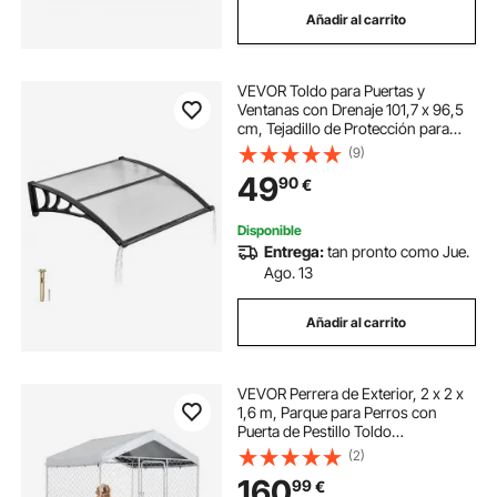
Añadir al carrito
toldo privacidad balcon
toldo para balcón
VEVOR Toldo para Puertas y
toldo de balcon
toldo de balcón
Ventanas con Drenaje 101,7 x 96,5
cm, Tejadillo de Protección para
Entrada con Soporte de ABS,
(9)
toldos para balcon
toldo balcon
Protección contra Lluvia, Toldo de
49
90
€
Policarbonato para Porche,
Transparente
Disponible
Entrega:
tan pronto como Jue.
Ago. 13
Añadir al carrito
VEVOR Perrera de Exterior, 2 x 2 x
1,6 m, Parque para Perros con
Puerta de Pestillo Toldo
Impermeable, Marco de Metal
(2)
Galvanizado, Caseta de Valla para
160
99
€
Perros Grandes en Patio Jardín