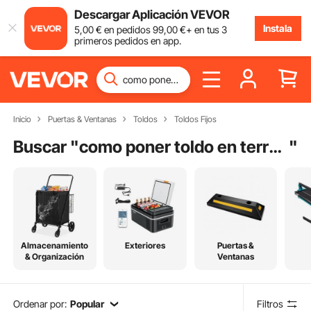
Descargar Aplicación VEVOR
Instala
5
,00
€
en pedidos
99
,00
€
+ en tus 3
primeros pedidos en app.
Inicio
Puertas & Ventanas
Toldos
Toldos Fijos
Buscar "
como poner toldo en terraza
"
Almacenamiento
Exteriores
Puertas &
& Organización
Ventanas
Ordenar por:
Popular
Filtros