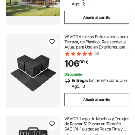
Ago. 12
Añadir al carrito
VEVOR Azulejos Entrelazados para
Terraza, de Plástico, Resistentes al
Agua, para Uso en Exteriores, para
Todo Tipo de Climas, para Porches,
(4)
Piscinas, Balcones, Gris Oscuro,
106
90
€
300 x 300 x 20 mm, 54 uds
Disponible
Entrega:
tan pronto como Jue.
Ago. 13
Añadir al carrito
VEVOR Juego de Machos y Terrajas
de Roscar 51 Piezas en Tamaño
SAE 1/4-1 pulgadas Rosca Fina y
Gruesa, Acero con Recubrimiento