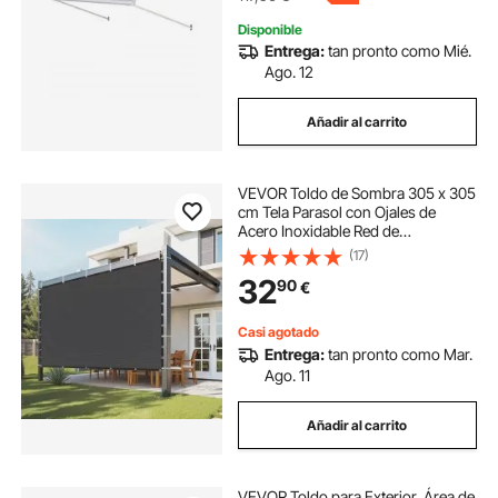
Disponible
Entrega:
tan pronto como Mié.
Ago. 12
Añadir al carrito
VEVOR Toldo de Sombra 305 x 305
cm Tela Parasol con Ojales de
Acero Inoxidable Red de
Sombreado HDPE 140 g/m² Tejido
(17)
de Protección con 30 Bridas para
32
90
€
Exteriores, Patios, Jardines,
Terrazas, Negro
Casi agotado
Entrega:
tan pronto como Mar.
Ago. 11
Añadir al carrito
VEVOR Toldo para Exterior, Área de