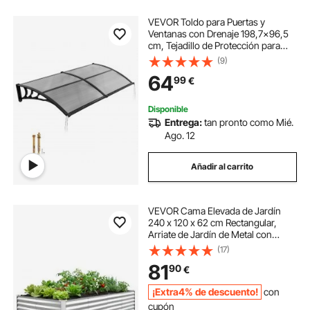
VEVOR Toldo para Puertas y
Ventanas con Drenaje 198,7x96,5
cm, Tejadillo de Protección para
Entrada con Soporte de ABS,
(9)
Protección contra Lluvia, Nieve, Sol,
64
99
€
Toldo de Policarbonato para
Porche, Gris
Disponible
Entrega:
tan pronto como Mié.
Ago. 12
Añadir al carrito
VEVOR Cama Elevada de Jardín
240 x 120 x 62 cm Rectangular,
Arriate de Jardín de Metal con
Fondo Abierto, para Cultivo de
(17)
Flores Plantas Verduras con
81
90
€
Accesorios para Terraza Patio
Balcón, Plateado
¡Extra4% de descuento!
con
cupón