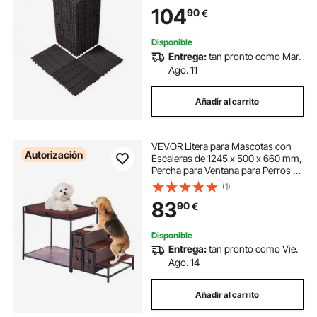
Climas, para Terrazas, Porches,
104
90
€
Piscinas, Balcones, Marrón Oscuro
Disponible
Entrega:
tan pronto como Mar.
Ago. 11
Añadir al carrito
VEVOR Litera para Mascotas con
Autorización
Escaleras de 1245 x 500 x 660 mm,
Percha para Ventana para Perros o
Gatos con Espacio de
(1)
Almacenamiento para Uso en
83
90
€
Interiores, Hogar, Cerca de Cama y
Ventana, Marrón
Disponible
Entrega:
tan pronto como Vie.
Ago. 14
Añadir al carrito