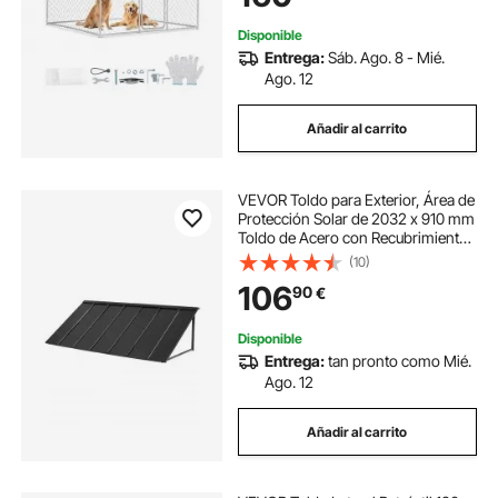
Terraza, Plateado
Disponible
Entrega:
Sáb. Ago. 8 - Mié.
Ago. 12
Añadir al carrito
VEVOR Toldo para Exterior, Área de
Protección Solar de 2032 x 910 mm
Toldo de Acero con Recubrimiento
en Polvo Resistente a la Oxidación
(10)
con Voladizo Compatible para
106
90
€
puerta de 1670 mm de Ancho
Disponible
Entrega:
tan pronto como Mié.
Ago. 12
Añadir al carrito