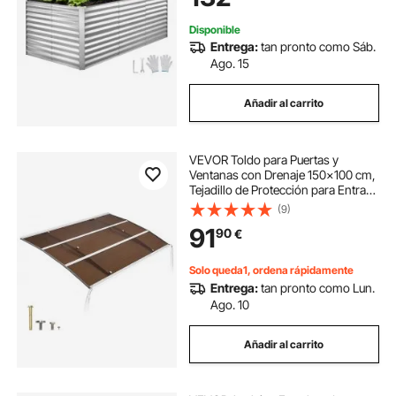
Balcón, Plateado
Disponible
Entrega:
tan pronto como Sáb.
Ago. 15
Añadir al carrito
VEVOR Toldo para Puertas y
Ventanas con Drenaje 150x100 cm,
Tejadillo de Protección para Entrada
con Soporte de ABS, Protección
(9)
contra Lluvia, Nieve, Sol, Toldo de
91
90
€
Policarbonato para Porche, Marrón
Solo queda1, ordena rápidamente
Entrega:
tan pronto como Lun.
Ago. 10
Añadir al carrito