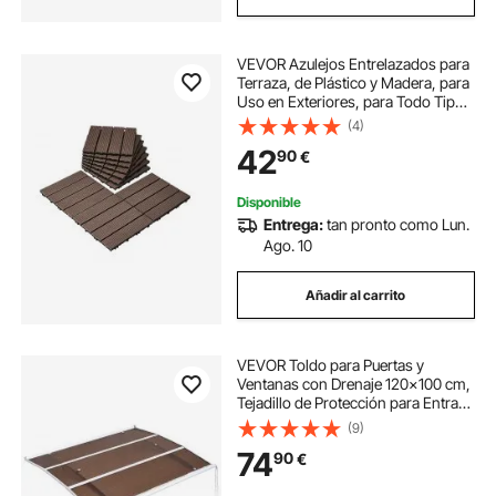
VEVOR Azulejos Entrelazados para
Terraza, de Plástico y Madera, para
Uso en Exteriores, para Todo Tipo
Climas, para Terrazas, Porches,
(4)
Piscinas, Marrón Oscuro, 300 x
42
90
€
300 x 20 mm, Paquete de 10
Disponible
Entrega:
tan pronto como Lun.
Ago. 10
Añadir al carrito
VEVOR Toldo para Puertas y
Ventanas con Drenaje 120x100 cm,
Tejadillo de Protección para Entrada
con Soporte de ABS, Protección
(9)
contra Lluvia, Nieve, Sol, Toldo de
74
90
€
Policarbonato para Porche, Marrón