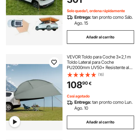
x 2,10 m
toldos laterales retráctil
Solo queda1, ordena rápidamente
Entrega:
tan pronto como Sáb.
toldo lateral retráctil
lona lateral toldo
Ago. 15
Añadir al carrito
toldo lateral con ventana
VEVOR Toldo para Coche 3x2,1 m
toldo beige lateral retráctil
cochera lateral
Toldo Lateral para Coche
PU2000mm UV50+ Resistente al
Sol/Agua/Viento con Bolsa de
(16)
toldos laterales terraza
Almacenamiento Toldo
108
90
€
Lateral/Trasero para Camiones,
SUV, Furgonetas, Autocaravanas
toldos laterales para terraza
Casi agotado
Entrega:
tan pronto como Lun.
Ago. 10
toldos lateral terraza
Añadir al carrito