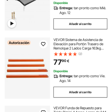
Disponible
Entrega:
tan pronto como Mié.
Ago. 12
Añadir al carrito
VEVOR Sistema de Asistencia de
Autorización
Elevación para Portón Trasero de
Remolque 2 Lados Carga 163kg
para Portones Traseros Abiertos de
(2)
Remolques Altura del Riel Lateral
77
90
€
25,4-61cm Puerta o Rampa 1,22-
1,83m
Disponible
Entrega:
tan pronto como Vie.
Ago. 14
Añadir al carrito
VEVOR Funda de Repuesto para