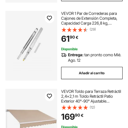
VEVOR 1 Par de Correderas para
Cajones de Extensión Completa,
Capacidad Carga 226,8 kg,
Rodamiento de Bolas con Riel
(29)
Deslizante para Cajones de Montaje
61
90
€
Lateral con Bloqueo, 1015 x 76 x
19,5 mm
Disponible
Entrega:
tan pronto como Mié.
Ago. 12
Añadir al carrito
VEVOR Toldo para Terraza Retráctil
2,4x2,1 m Toldo Retráctil Patio
Exterior 40°-90° Ajustable
Viento/UV/Resistente al Agua Toldo
(12)
Sombrilla Poliéster con Manivela
169
90
€
para Patio, Terraza, Jardín, Balcón
Disponible