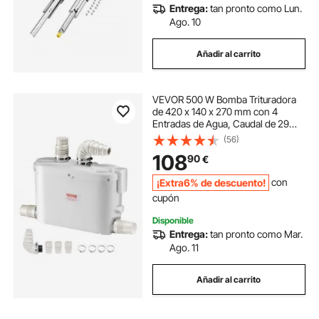
Entrega:
tan pronto como Lun.
Ago. 10
Añadir al carrito
VEVOR 500 W Bomba Trituradora
de 420 x 140 x 270 mm con 4
Entradas de Agua, Caudal de 29
GPM, Altura de 8 m, Máquina de
(56)
Descarga Ascendente para
108
90
€
Eliminación de Aguas Residuales
para Cocina, Bañera
¡Extra6% de descuento!
con
cupón
Disponible
Entrega:
tan pronto como Mar.
Ago. 11
Añadir al carrito