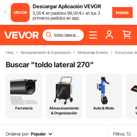
Descargar Aplicación VEVOR
Instala
5
,00
€
en pedidos
99
,00
€
+ en tus 3
primeros pedidos en app.
Inicio
Almacenamiento & Organización
Almacenaje Exterior
Estructuras 
Buscar "
toldo lateral 270
"
Ferretería
Almacenamiento
Auto & Moto
& Organización
Ordenar por:
Popular
Filtros