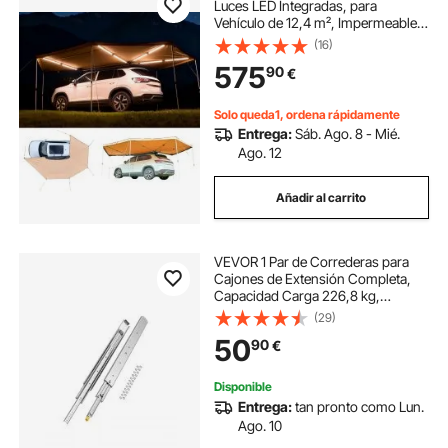
Luces LED Integradas, para
Vehículo de 12,4 m², Impermeable
con Protección UV50+, para Todo
(16)
Tipo de Clima, para Acampar en
575
90
€
Camionetas SUV, 6,09 x 4,14 x 2,10
m
Solo queda1, ordena rápidamente
Entrega:
Sáb. Ago. 8 - Mié.
Ago. 12
Añadir al carrito
VEVOR 1 Par de Correderas para
Cajones de Extensión Completa,
Capacidad Carga 226,8 kg,
Rodamiento de Bolas con Riel
(29)
Deslizante para Cajones de Montaje
50
90
€
Lateral con Bloqueo, 913 x 76 x 19,5
mm
Disponible
Entrega:
tan pronto como Lun.
Ago. 10