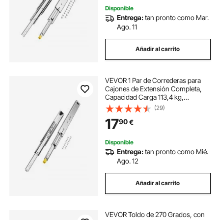
Disponible
Entrega:
tan pronto como Mar.
Ago. 11
Añadir al carrito
VEVOR 1 Par de Correderas para
Cajones de Extensión Completa,
Capacidad Carga 113,4 kg,
Rodamiento de Bolas con Riel
(29)
Deslizante para Cajones de Montaje
17
90
€
Lateral con Bloqueo, 450 x 53 x
19,5 mm
Disponible
Entrega:
tan pronto como Mié.
Ago. 12
Añadir al carrito
VEVOR Toldo de 270 Grados, con