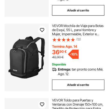
Añadir al carrito
VEVOR Mochila de Viaje para Botas
de Esquí, 55 L, para Hombre y
Mujer, Impermeable, Exterior e
Inferior, Oxford 1680D Resistente,
(12)
para Snowboard, Casco, Gafas y
Guantes, Negro, 410 x 270 x 500
Termina Ago. 14
mm
36
90
€
-
10%
40,90
€
Disponible
Entrega:
tan pronto como Mié.
Ago. 12
Añadir al carrito
VEVOR Toldo para Puertas y
Ventanas con Drenaje 150x100 cm,
Tejadillo de Protección para Entrada