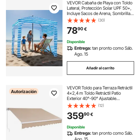
VEVOR Cabaña de Playa con Toldo
Lateral, Protección Solar UPF 50+,
Incluye Sacos de Arena, Sombrilla
Portátil para Disfrutar en Familia o
(30)
con Amigos, Rayas Azules y
78
90
€
Blancas, 1830 x 1830 x 2290 mm
Disponible
Entrega:
tan pronto como Sáb.
Ago. 15
Añadir al carrito
VEVOR Toldo para Terraza Retráctil
Autorización
4x2,4 m Toldo Retráctil Patio
Exterior 40°-90° Ajustable
Viento/UV/Resistente al Agua Toldo
(12)
Sombrilla Poliéster con Manivela
359
90
€
para Patio, Terraza, Jardín, Balcón
Disponible
Entrega:
tan pronto como Sáb.
Ago. 15