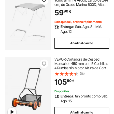
Toldo Bimini 4 Arcos, Largo de 244
cm, de Grado Marino 600D, Alta
Resistencia, Toldo de Repuesto
59
90
€
para Barco, para Embarcaciones de
Ancho de 246-262 cm, Gris, Sin
Marco
Solo queda1, ordena rápidamente
Entrega:
Sáb. Ago. 8 - Mié.
Ago. 12
Añadir al carrito
VEVOR Cortadora de Césped
Manual de 450 mm con 5 Cuchillas
4 Ruedas sin Motor Altura de Corte
Ajustable de 35 - 62 mm con Bolsa
(16)
Recolectora de Césped para,
105
90
€
Caminos de Acceso, Patios,
Jardines
Disponible
Entrega:
tan pronto como Sáb.
Ago. 15
Añadir al carrito