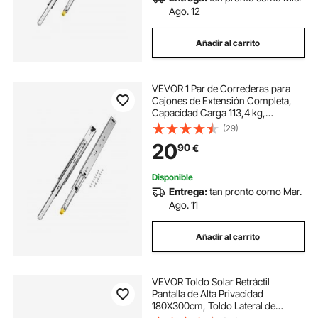
Ago. 12
Añadir al carrito
VEVOR 1 Par de Correderas para
Cajones de Extensión Completa,
Capacidad Carga 113,4 kg,
Rodamiento de Bolas con Riel
(29)
Deslizante para Cajones de Montaje
20
90
€
Lateral con Bloqueo, 600 x 53 x
19,5 mm
Disponible
Entrega:
tan pronto como Mar.
Ago. 11
Añadir al carrito
VEVOR Toldo Solar Retráctil
Pantalla de Alta Privacidad
180X300cm, Toldo Lateral de
Aluminio Separador Retráctil