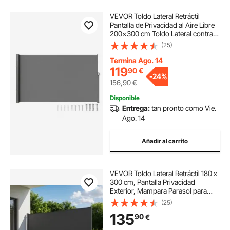
VEVOR Toldo Lateral Retráctil
Pantalla de Privacidad al Aire Libre
200x300 cm Toldo Lateral contra
Viento Impermeable de Poliéster
(25)
Divisor de Habitación UV 30+ para
Patio, Jardín, Balcón, Gris
Termina Ago. 14
119
90
€
-
24%
156,90
€
Disponible
Entrega:
tan pronto como Vie.
Ago. 14
Añadir al carrito
VEVOR Toldo Lateral Retráctil 180 x
300 cm, Pantalla Privacidad
Exterior, Mampara Parasol para
Patio, Marco Metálico, Protector
(25)
Solar a Prueba de Viento
135
90
€
Impermeable, para Balcón Jardín
Terraza, Gris