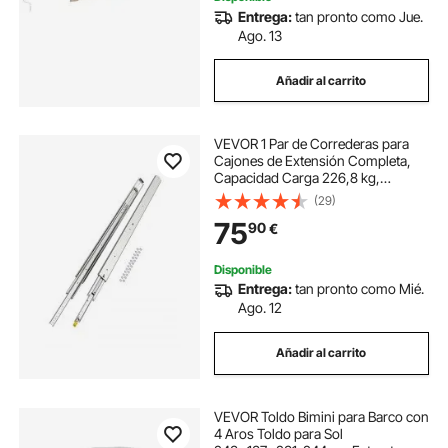
Entrega:
tan pronto como Jue.
Ago. 13
Añadir al carrito
VEVOR 1 Par de Correderas para
Cajones de Extensión Completa,
Capacidad Carga 226,8 kg,
Rodamiento de Bolas con Riel
(29)
Deslizante para Cajones de Montaje
75
90
€
Lateral con Bloqueo, 1523 x 76 x
19,5 mm
Disponible
Entrega:
tan pronto como Mié.
Ago. 12
Añadir al carrito
VEVOR Toldo Bimini para Barco con
4 Aros Toldo para Sol