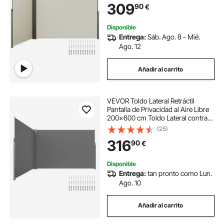
309
90
€
30+ para Patio, Jardín, Balcón,
Beige
Disponible
Entrega:
Sáb. Ago. 8 - Mié.
Ago. 12
Añadir al carrito
VEVOR Toldo Lateral Retráctil
Pantalla de Privacidad al Aire Libre
200x600 cm Toldo Lateral contra
Viento Impermeable de Poliéster
(25)
180g/m² Divisor de Habitación UV
316
90
€
30+ para Patio, Jardín, Balcón, Gris
Disponible
Entrega:
tan pronto como Lun.
Ago. 10
Añadir al carrito