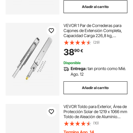
Añadir al carrito
VEVOR 1 Par de Correderas para
Cajones de Extensión Completa,
Capacidad Carga 226,8 kg,
Rodamiento de Bolas con Riel
(29)
Deslizante para Cajones de Montaje
38
90
€
Lateral con Bloqueo, 610 x 76 x 19,5
mm
Disponible
Entrega:
tan pronto como Mié.
Ago. 12
Añadir al carrito
VEVOR Toldo para Exterior, Área de
Protección Solar de 1219 x 1066 mm
Toldo de Aleación de Aluminio
Resistente a la Oxidación con
(10)
Voladizo Compatible para Puerta de
1 m de Ancho de Exterior
Termina Ago. 14