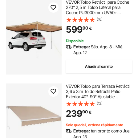
VEVOR Toldo Retráctil para Coche
270° 2,5 m Toldo Lateral para
Coche PU3000 mm UV50+
Resistente al Sol/Agua/Viento con
(16)
Bolsa de Almacenamiento Toldo
599
90
€
Lateral/Trasero para Camiones SUV
Furgonetas
Disponible
Entrega:
Sáb. Ago. 8 - Mié.
Ago. 12
Añadir al carrito
VEVOR Toldo para Terraza Retráctil
3,6 x 3 m Toldo Retráctil Patio
Exterior 40°-90° Ajustable
Viento/UV/Resistente al Agua Toldo
(12)
Sombrilla Poliéster con Manivela
239
90
€
para Patio, Terraza, Jardín, Balcón
Solo queda1, ordena rápidamente
Entrega:
tan pronto como Jue.
Ago. 13