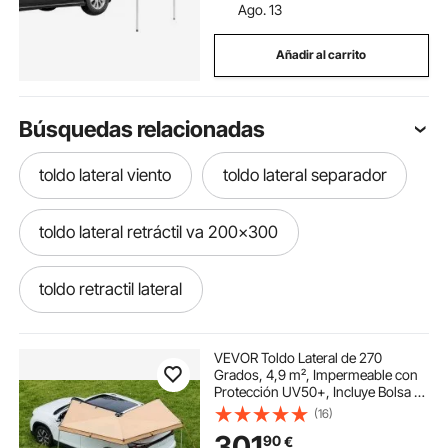
Ago. 13
Añadir al carrito
Búsquedas relacionadas
toldo lateral viento
toldo lateral separador
toldo lateral retráctil va 200x300
toldo retractil lateral
toldos laterales retractil
VEVOR Toldo Lateral de 270
Grados, 4,9 m², Impermeable con
Protección UV50+, Incluye Bolsa de
toldos laterales retractile
Transporte, para Todo Tipo de
(16)
Clima, para Acampar en SUV,
301
90
€
Furgonetas, Camiones, 3,19 x 3,07