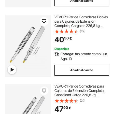
Añadir al carrito
VEVOR 1 Par de Correderas Dobles
para Cajones de Extensión
Completa, Carga de 226,8 kg,
Rodamiento de Bolas con Riel
(29)
Deslizante para Cajones de Montaje
40
90
€
Lateral con Bloqueo, 590 x 76 x 19,5
mm
Disponible
Entrega:
tan pronto como Lun.
Ago. 10
Añadir al carrito
VEVOR 1 Par de Correderas para
Cajones de Extensión Completa,
Capacidad Carga 226,8 kg,
Rodamiento de Bolas con Riel
(29)
Deslizante para Cajones de Montaje
47
90
€
Lateral con Bloqueo, 812 x 76 x 19,5
mm