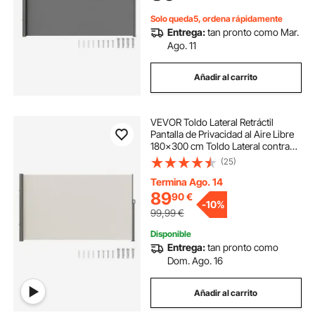
Solo queda5, ordena rápidamente
Entrega:
tan pronto como Mar.
Ago. 11
Añadir al carrito
VEVOR Toldo Lateral Retráctil
Pantalla de Privacidad al Aire Libre
180x300 cm Toldo Lateral contra
Viento Impermeable de Poliéster
(25)
Divisor de Habitación UV 30+ para
Patio, Jardín, Balcón, Beige
Termina Ago. 14
89
90
€
-
10%
99,99
€
Disponible
Entrega:
tan pronto como
Dom. Ago. 16
Añadir al carrito