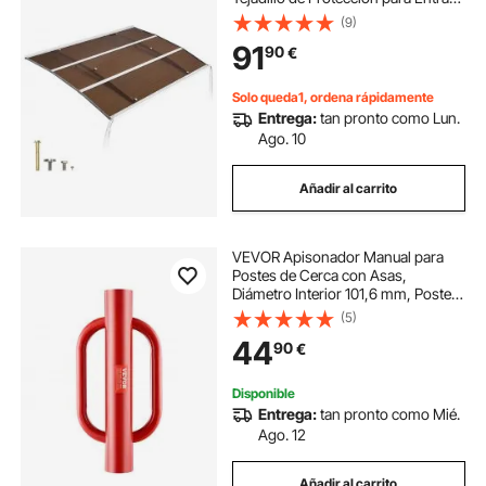
con Soporte de ABS, Protección
(9)
contra Lluvia, Nieve, Sol, Toldo de
91
90
€
Policarbonato para Porche, Marrón
Solo queda1, ordena rápidamente
Entrega:
tan pronto como Lun.
Ago. 10
Añadir al carrito
VEVOR Apisonador Manual para
Postes de Cerca con Asas,
Diámetro Interior 101,6 mm, Postes
en T, Acero al Carbono, Resistente,
(5)
para Canal en U, Poste de
44
90
€
Señalización y Madera, Rojo, 490 x
242 x 118 mm
Disponible
Entrega:
tan pronto como Mié.
Ago. 12
Añadir al carrito