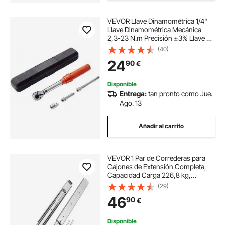
VEVOR Llave Dinamométrica 1/4"
Llave Dinamométrica Mecánica
2,3-23 N.m Precisión ±3% Llave de
Carraca Ajustable 72 Dientes
(40)
Contrafuerte con Adaptadores y
24
90
€
Extensión 127 mm Kit
Mantenimiento Coche Moto
Disponible
Entrega:
tan pronto como Jue.
Ago. 13
Añadir al carrito
VEVOR 1 Par de Correderas para
Cajones de Extensión Completa,
Capacidad Carga 226,8 kg,
Rodamiento de Bolas con Riel
(29)
Deslizante para Cajones de Montaje
46
90
€
Lateral con Bloqueo, 763 x 76 x 19,5
mm
Disponible