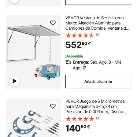
VEVOR Ventana de Servicio con
Marco Aleación Aluminio para
Camiones de Comida, Ventana de
Servicio de hasta 85 Grados con
(8)
Toldo y Gancho de Arrastre,
552
90
€
Resistente a la Lluvia, 1552 x 943 x
80 mm
Disponible
Entrega:
Sáb. Ago. 8 - Mié.
Ago. 12
Añadir al carrito
VEVOR Juego de 6 Micrómetros
para Maquinista 0-15,24 cm,
Precisión de 0,003 mm, Diseño
Mecánico, Herramientas
(4)
Profesionales con Estuche
140
90
€
Protector, para Metalurgia e
Ingeniería, 270 x 140 x 22 mm