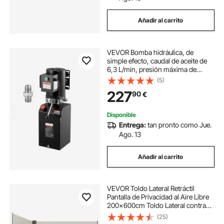
Añadir al carrito
VEVOR Bomba hidráulica, de
simple efecto, caudal de aceite de
6,3 L/min, presión máxima de
descarga de 22 MPa para
(5)
camiones, talleres mecánicos y
227
90
€
elevadores de vehículos, negro,
660 x 270 x 270 mm
Disponible
Entrega:
tan pronto como Jue.
Ago. 13
Añadir al carrito
VEVOR Toldo Lateral Retráctil
Pantalla de Privacidad al Aire Libre
200x600cm Toldo Lateral contra
Viento Impermeable de Poliéster
(25)
180g/m² Divisor de Habitación UV