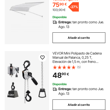
75
90
€
-
27%
103,90
€
Disponible
Entrega:
tan pronto como Jue.
Ago. 13
Añadir al carrito
VEVOR Mini Polipasto de Cadena
Manual de Palanca, 0,25 T,
Elevación de 1,5 m, con freno
mecánico de doble trinquete,
(5)
ganchos giratorios 360°, para
48
90
€
almacén, construcción y garaje,
270 x 120 x 85 mm
Disponible
Entrega:
tan pronto como Jue.
Ago. 13
Añadir al carrito