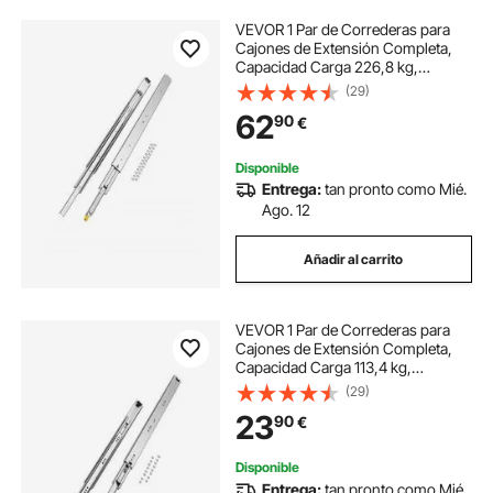
VEVOR 1 Par de Correderas para
Cajones de Extensión Completa,
Capacidad Carga 226,8 kg,
Rodamiento de Bolas con Riel
(29)
Deslizante para Cajones de Montaje
62
90
€
Lateral con Bloqueo, 1220 x 76 x
19,5 mm
Disponible
Entrega:
tan pronto como Mié.
Ago. 12
Añadir al carrito
VEVOR 1 Par de Correderas para
Cajones de Extensión Completa,
Capacidad Carga 113,4 kg,
Rodamiento de Bolas con Riel
(29)
Deslizante para Cajones de Montaje
23
90
€
Lateral con Bloqueo, 750 x 53 x 19,5
mm
Disponible
Entrega:
tan pronto como Mié.