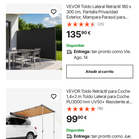
VEVOR Toldo Lateral Retráctil 180 x
300 cm, Pantalla Privacidad
Exterior, Mampara Parasol para
Patio, Protector Solar a Prueba de
(25)
Viento y Lluvia, Marco de Metal,
135
90
€
para Balcón Jardín Terraza, Negro
Disponible
Entrega:
tan pronto como Vie.
Ago. 14
Añadir al carrito
VEVOR Toldo Retráctil para Coche
1,4x2 m Toldo Lateral para Coche
PU3000 mm UV50+ Resistente al
Sol/Agua/Viento con Bolsa de
(16)
Almacenamiento Toldo
99
90
€
Lateral/Trasero para Camiones
Furgonetas Autocaravanas
Disponible
Entrega:
tan pronto como Jue.