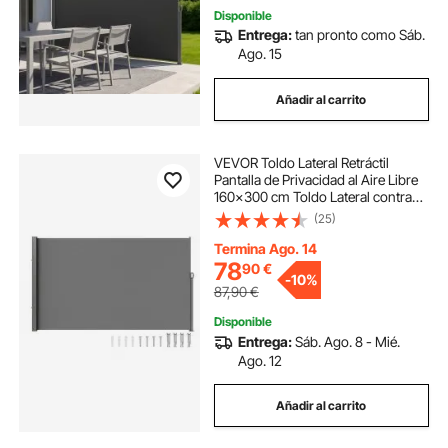
Disponible
Entrega:
tan pronto como Sáb.
Ago. 15
Añadir al carrito
VEVOR Toldo Lateral Retráctil
Pantalla de Privacidad al Aire Libre
160x300 cm Toldo Lateral contra
Viento Impermeable de Poliéster
(25)
180g/m² Divisor de Habitación UV
30+ para Patio, Jardín, Balcón, Gris
Termina Ago. 14
78
90
€
-
10%
87,90
€
Disponible
Entrega:
Sáb. Ago. 8 - Mié.
Ago. 12
Añadir al carrito