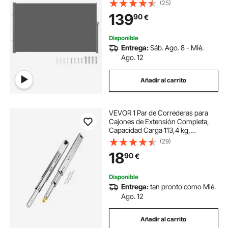
(25)
Terraza, para Patio Jardín Gris
139
90
€
Disponible
Entrega:
Sáb. Ago. 8 - Mié.
Ago. 12
Añadir al carrito
VEVOR 1 Par de Correderas para
Cajones de Extensión Completa,
Capacidad Carga 113,4 kg,
Rodamiento de Bolas con Riel
(29)
Deslizante para Cajones de Montaje
18
90
€
Lateral con Bloqueo, 500 x 53 x
19,5 mm
Disponible
Entrega:
tan pronto como Mié.
Ago. 12
Añadir al carrito