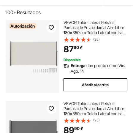
100+
Resultados
VEVOR Toldo Lateral Retráctil
Autorización
Pantalla de Privacidad al Aire Libre
180x350 cm Toldo Lateral contra
Viento Impermeable de Poliéster
(25)
Divisor de Habitación UV 30+ para
87
90
€
Patio, Jardín, Balcón, Beige
Disponible
Entrega:
tan pronto como Vie.
Ago. 14
Añadir al carrito
VEVOR Toldo Lateral Retráctil
Pantalla de Privacidad al Aire Libre
180x350 cm Toldo Lateral contra
Viento Impermeable de Poliéster
(25)
Divisor de Habitación UV 30+ para
89
90
€
Patio, Jardín, Balcón, Gris