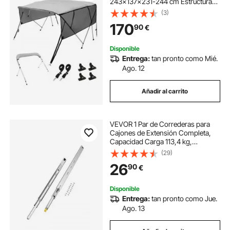
243x137x231-244 cm Estructura
de Aluminio Lona de Poliéster 600D
(3)
Paredes Laterales de Malla
170
90
€
Desmontables Toldo para Barca de
Cabina de Velero
Disponible
Entrega:
tan pronto como Mié.
Ago. 12
Añadir al carrito
VEVOR 1 Par de Correderas para
Cajones de Extensión Completa,
Capacidad Carga 113,4 kg,
Rodamiento de Bolas con Riel
(29)
Deslizante para Cajones de Montaje
26
90
€
Lateral con Bloqueo, 950 x 53 x
19,5 mm
Disponible
Entrega:
tan pronto como Jue.
Ago. 13