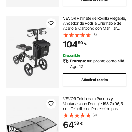
VEVOR Patinete de Rodilla Plegable,
Andador de Rodilla Orientable de
Acero al Carbono con Manillar
Ajustable, Ruedas Todo Terreno,
(8)
Recuperación de Piernas para
104
90
€
Lesiones de Tobillo Roto, 445-570
mm
Disponible
Entrega:
tan pronto como Mié.
Ago. 12
Añadir al carrito
VEVOR Toldo para Puertas y
Ventanas con Drenaje 198,7x96,5
cm, Tejadillo de Protección para
Entrada con Soporte de ABS,
(9)
Protección contra Lluvia, Nieve, Sol,
64
99
€
Toldo de Policarbonato para
Porche, Gris