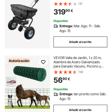
Neumáticos y Tolva, Ancho de
(3)
Esparcimiento de 0 a 3,66 m para
319
90
€
Semillas y Fertilizantes, para Jardín,
Césped, Patio
Disponible
Entrega:
Mar. Ago. 11 - Sáb.
Ago. 15
Añadir al carrito
VEVOR Valla de Jardín, 1 x 20 m,
Autorización
Alambre de Acero Galvanizado
para Ganado Vacuno, Porcino y
Ovino, Recubierta de Vinilo, para
(14)
Recintos de Animales, Alambre
56
90
€
para Jaulas, Vallas de Jardín, Verde
Disponible
Entrega:
tan pronto como Sáb.
Ago. 15
Añadir al carrito