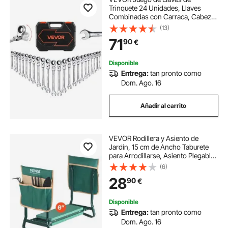
Trinquete 24 Unidades, Llaves
Combinadas con Carraca, Cabezas
Flexibles, SAE y Métrica, con
(13)
Estuche de Almacenamiento, para
71
90
€
Bricolaje Hogar Reparaciones de
Automóvil, Plateado
Disponible
Entrega:
tan pronto como
Dom. Ago. 16
Añadir al carrito
VEVOR Rodillera y Asiento de
Jardín, 15 cm de Ancho Taburete
para Arrodillarse, Asiento Plegable
con 2 Bolsas de Herramientas,
(6)
Alivia el Dolor de Rodillas y Espalda,
28
90
€
Banco de Jardín Portátil
Disponible
Entrega:
tan pronto como
Dom. Ago. 16