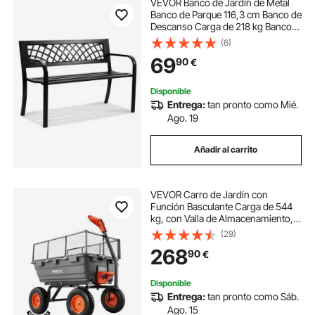
VEVOR Banco de Jardín de Metal
Banco de Parque 116,3 cm Banco de
Descanso Carga de 218 kg Banco
de Jardín y Parque para Exterior
(6)
con Respaldo y Reposabrazos
69
90
€
Banco para Jardín, Parque, Patio,
Porche
Disponible
Entrega:
tan pronto como Mié.
Ago. 19
Añadir al carrito
VEVOR Carro de Jardín con
Función Basculante Carga de 544
kg, con Valla de Almacenamiento,
Carro de Jardín de Polietileno
(29)
Mecanismo de Volcado de 90°, con
268
90
€
Ruedas Giratorias de 180°, para
Plantas
Disponible
Entrega:
tan pronto como Sáb.
Ago. 15