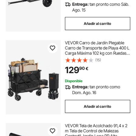
Entrega:
tan pronto como Sáb.
Ago. 15
Añadir al carrito
VEVOR Carro de Jardín Plegable
Carro de Transporte de Playa 400 L
Carga Máxima 102 kg con Ruedas
Soporte para Bebidas, Carro
(15)
Deportivo Resistente para
129
90
€
Camping, Compras, Jardín,
Exterior, Negro
Disponible
Entrega:
tan pronto como
Dom. Ago. 16
Añadir al carrito
VEVOR Tela de Acolchado 91,4 x 2
m Tela de Control de Malezas
Geotextil Jardín Lona PP Alta