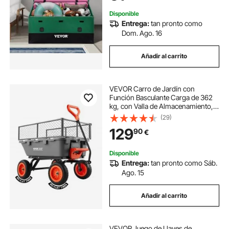
Jardín Garaje Verde
Disponible
Entrega:
tan pronto como
Dom. Ago. 16
Añadir al carrito
VEVOR Carro de Jardín con
Función Basculante Carga de 362
kg, con Valla de Almacenamiento,
Carro de Jardín de Polietileno
(29)
Mecanismo de Volcado de 90°, con
129
90
€
Ruedas Giratorias de 180°, para
Plantas
Disponible
Entrega:
tan pronto como Sáb.
Ago. 15
Añadir al carrito
VEVOR Juego de Llaves de