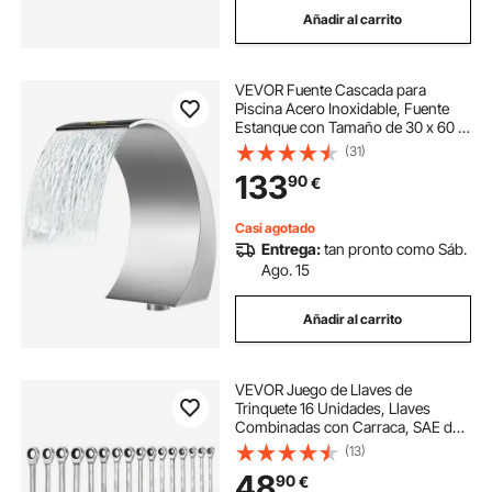
Añadir al carrito
leñero jardin
VEVOR Fuente Cascada para
Piscina Acero Inoxidable, Fuente
Estanque con Tamaño de 30 x 60 x
45 cm, Fuentes de Piscina de Plata,
(31)
Diseño Curvo, Alta Resistencia para
133
90
€
Estanque de Jardín o Piscinas
Casi agotado
Entrega:
tan pronto como Sáb.
Ago. 15
Añadir al carrito
VEVOR Juego de Llaves de
Trinquete 16 Unidades, Llaves
Combinadas con Carraca, SAE de
1/4 ''-1 '', con Bolsa de
(13)
Almacenamiento, Acero Cromo
48
90
€
Vanadio, para Bricolaje Doméstico