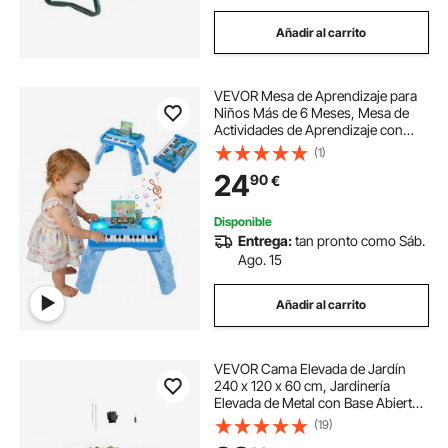
Añadir al carrito
VEVOR Mesa de Aprendizaje para
Niños Más de 6 Meses, Mesa de
Actividades de Aprendizaje con
Temática Espacial, Proyector de
(1)
Estrellas con Luz Suave y Más de
24
90
€
133 Fuentes de Sonido, Pilas No
Incluidas
Disponible
Entrega:
tan pronto como Sáb.
Ago. 15
Añadir al carrito
VEVOR Cama Elevada de Jardín
240 x 120 x 60 cm, Jardinería
Elevada de Metal con Base Abierta
para Cultivo de Flores, Plantas,
(19)
Hierbas, Huerto con Accesorios