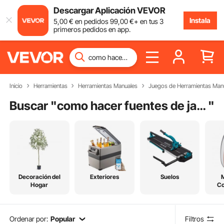
Descargar Aplicación VEVOR
Instala
5
,00
€
en pedidos
99
,00
€
+ en tus 3
primeros pedidos en app.
Inicio
Herramientas
Herramientas Manuales
Juegos de Herramientas Man
Buscar "
como hacer fuentes de jardin cascadas
"
Decoración del
Exteriores
Suelos
Hogar
C
Ordenar por:
Popular
Filtros