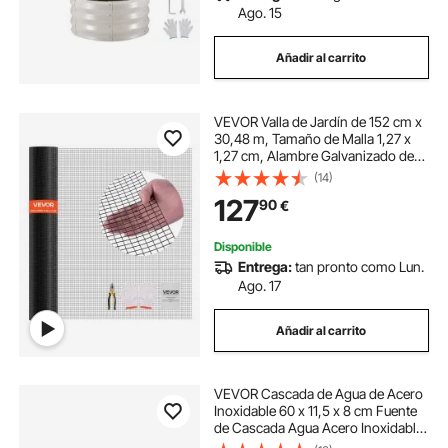
Ago. 15
Añadir al carrito
VEVOR Valla de Jardín de 152 cm x
30,48 m, Tamaño de Malla 1,27 x
1,27 cm, Alambre Galvanizado de
1,06 mm, Recubierta de PVC
(14)
Duradero, para Plantas de Jardín
127
90
€
para Conejos y Aves de Corral,
Negro
Disponible
Entrega:
tan pronto como Lun.
Ago. 17
Añadir al carrito
VEVOR Cascada de Agua de Acero
Inoxidable 60 x 11,5 x 8 cm Fuente
de Cascada Agua Acero Inoxidable
Fuente Rectangular para Piscina,