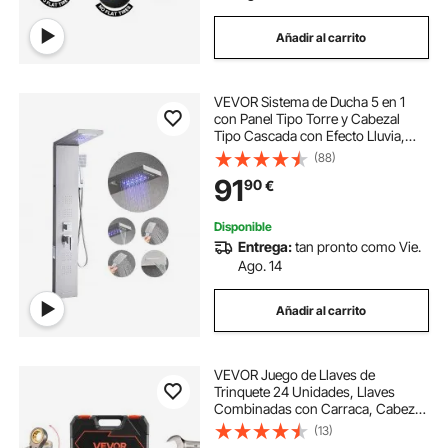
Añadir al carrito
VEVOR Sistema de Ducha 5 en 1
con Panel Tipo Torre y Cabezal
Tipo Cascada con Efecto Lluvia,
LED, Columna de Ducha de Acero
(88)
Inoxidable Cepillado, Grifo 5
91
90
€
Funciones, con Caño de Mano y de
Bañera
Disponible
Entrega:
tan pronto como Vie.
Ago. 14
Añadir al carrito
VEVOR Juego de Llaves de
Trinquete 24 Unidades, Llaves
Combinadas con Carraca, Cabezas
Flexibles, Métrica y SAE, con
(13)
Estuche de Almacenamiento, para