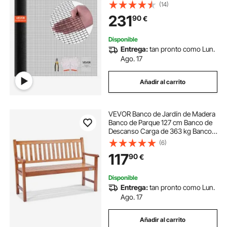
1,06 mm de Diámetro, Recubierta
(14)
de Vinilo, para Plantas de Jardín,
231
90
€
Conejos y Aves de Corral, Negro
Disponible
Entrega:
tan pronto como Lun.
Ago. 17
Añadir al carrito
VEVOR Banco de Jardín de Madera
Banco de Parque 127 cm Banco de
Descanso Carga de 363 kg Banco
de Jardín y Parque para 3 Personas
(6)
con Respaldo Reposabrazos Banco
117
90
€
para Jardín, Parque, Patio, Porche
Disponible
Entrega:
tan pronto como Lun.
Ago. 17
Añadir al carrito