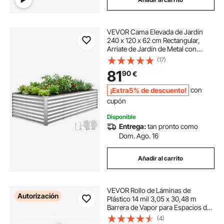
VEVOR Cama Elevada de Jardín
240 x 120 x 62 cm Rectangular,
Arriate de Jardín de Metal con
Fondo Abierto, para Cultivo de
(17)
Flores Plantas Verduras con
81
90
€
Accesorios para Terraza Patio
Balcón, Plateado
¡Extra5% de descuento!
con
cupón
Disponible
Entrega:
tan pronto como
Dom. Ago. 16
Añadir al carrito
VEVOR Rollo de Láminas de
Autorización
Plástico 14 mil 3,05 x 30,48 m
Barrera de Vapor para Espacios de
Acceso Lámina de Polietileno
(4)