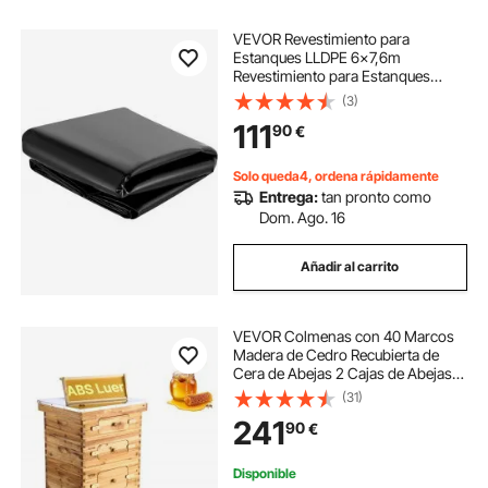
VEVOR Revestimiento para
Estanques LLDPE 6x7,6m
Revestimiento para Estanques
Grosor de 0,5mm Capa Plegable
(3)
Base de Membrana Fácil de Cortar
111
90
€
para Estanques de Peces, Juegos
Acuáticos, Cascadas, Fuentes
Solo queda4, ordena rápidamente
Entrega:
tan pronto como
Dom. Ago. 16
Añadir al carrito
VEVOR Colmenas con 40 Marcos
Madera de Cedro Recubierta de
Cera de Abejas 2 Cajas de Abejas
Profundas y 2 Medianas con
(31)
Ventanas Acrílicas Transparentes
241
90
€
para Apicultores Principiantes y
Profesionales
Disponible