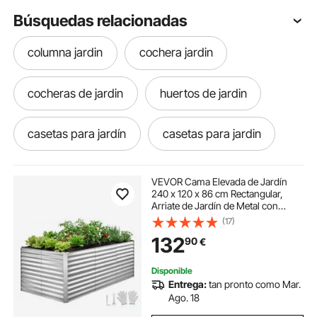
Búsquedas relacionadas
columna jardin
cochera jardin
cocheras de jardin
huertos de jardin
casetas para jardín
casetas para jardin
huerto para jardin
compostador jardin
VEVOR Cama Elevada de Jardín
240 x 120 x 86 cm Rectangular,
Arriate de Jardín de Metal con
huertos en el jardin
huerto jardín
Fondo Abierto, para Cultivo de
(17)
Flores Plantas Verduras con
132
90
€
Accesorios para Terraza Patio
Balcón, Plateado
jardin rastrillo
baúl jardín
Disponible
Entrega:
tan pronto como Mar.
pérgolas de jardín
pérgolas para jardín
Ago. 18