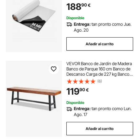
Resistente para Jardín Suministros
188
90
€
de Plástico Agrícola, Blanco y
Negro
Disponible
Entrega:
tan pronto como Jue.
Ago. 20
Añadir al carrito
VEVOR Banco de Jardín de Madera
Banco de Parque 160 cm Banco de
Descanso Carga de 227 kg Banco
de Jardín y Parque para 3 Personas
(6)
con Respaldo Reposabrazos Banco
119
90
€
para Jardín, Parque, Patio, Porche
Disponible
Entrega:
tan pronto como Lun.
Ago. 17
Añadir al carrito