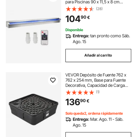
para Piscinas 90 x 11,5 x 8 cm
Fuente de Piscina Exterior Flujo de
(28)
Agua con Tira LED de Colores de
104
90
€
Jardín Patio Estanque
Disponible
Entrega:
tan pronto como Sáb.
Ago. 15
Añadir al carrito
VEVOR Depósito de Fuente 762 x
762 x 254 mm, Base para Fuente
Decorativa, Capacidad de Carga
hasta 227 kg, Diseño Escondido,
(1)
Paisajismo de Estanque Cascada
136
90
€
para Jardín Patio Parque Hotel,
Color Negro
Solo queda2, ordena rápidamente
Entrega:
Mar. Ago. 11 - Sáb.
Ago. 15