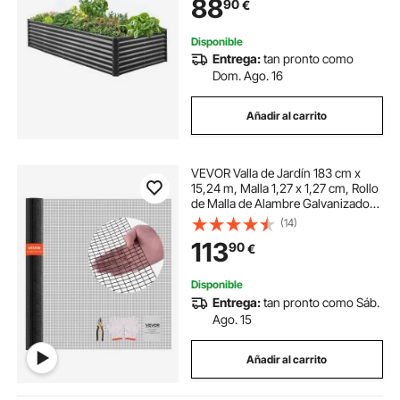
88
90
€
para Jardín, Terraza, Patio, Balcón
Disponible
Entrega:
tan pronto como
Dom. Ago. 16
Añadir al carrito
VEVOR Valla de Jardín 183 cm x
15,24 m, Malla 1,27 x 1,27 cm, Rollo
de Malla de Alambre Galvanizado
de φ1,06 mm, para Gallinero
(14)
Recubierta de Vinilo, para Plantas
113
90
€
de Jardín y Jaulas para Conejos
Disponible
Entrega:
tan pronto como Sáb.
Ago. 15
Añadir al carrito