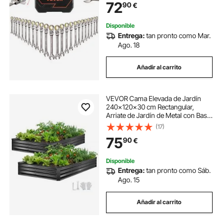
72
90
€
Reparación de Automóvil Bricolaje
Hogar, Niquelado
Disponible
Entrega:
tan pronto como Mar.
Ago. 18
Añadir al carrito
VEVOR Cama Elevada de Jardín
240x120x30 cm Rectangular,
Arriate de Jardín de Metal con Base
Abierta, para Cultivo de Flores
(17)
Plantas con Accesorios para
75
90
€
Terraza Patio Balcón, 2 Piezas, Gris
Oscuro
Disponible
Entrega:
tan pronto como Sáb.
Ago. 15
Añadir al carrito