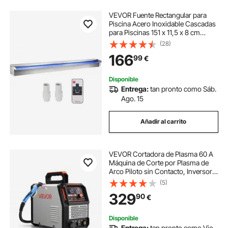
VEVOR Fuente Rectangular para
Piscina Acero Inoxidable Cascadas
para Piscinas 151 x 11,5 x 8 cm
Fuente de Piscina Exterior Flujo de
(28)
Agua con Tira LED de Colores
166
99
€
Cascada de Jardín Patio Estanque
Disponible
Entrega:
tan pronto como Sáb.
Ago. 15
Añadir al carrito
VEVOR Cortadora de Plasma 60 A
Máquina de Corte por Plasma de
Arco Piloto sin Contacto, Inversor
IGBT con Pantalla Digital, Función
(5)
2T/4T y Tiempo PA/PT, Fuente de
329
90
€
Alimentación Trifásica de 400 V
Disponible
Entrega:
tan pronto como Vie.