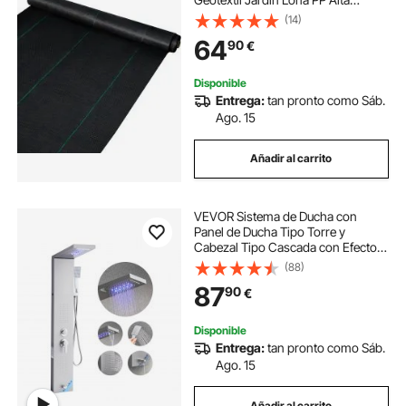
Permeabilidad Densidad
(14)
Subyacente Textil para Cubierta del
64
90
€
Suelo Jardinería Agricultura Huerto,
Negro
Disponible
Entrega:
tan pronto como Sáb.
Ago. 15
Añadir al carrito
VEVOR Sistema de Ducha con
Panel de Ducha Tipo Torre y
Cabezal Tipo Cascada con Efecto
Lluvia, LED, Acero Inoxidable, 5
(88)
Funciones, Montaje Pared, con
87
90
€
Boquilla de Mano y Caño para
Bañera, Plata
Disponible
Entrega:
tan pronto como Sáb.
Ago. 15
Añadir al carrito