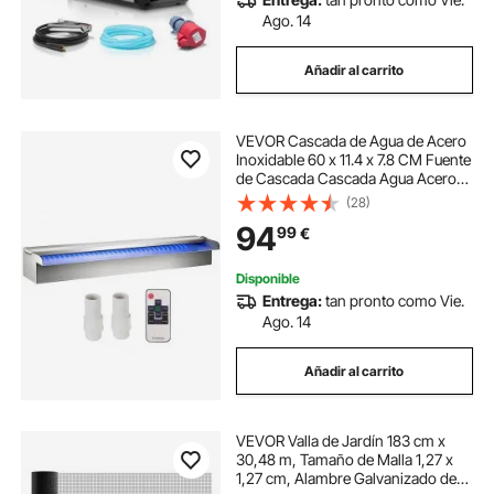
Ago. 14
Añadir al carrito
VEVOR Cascada de Agua de Acero
Inoxidable 60 x 11.4 x 7.8 CM Fuente
de Cascada Cascada Agua Acero
Inoxidable Fuente Rectangular para
(28)
Piscina con LED
94
99
€
Disponible
Entrega:
tan pronto como Vie.
Ago. 14
Añadir al carrito
VEVOR Valla de Jardín 183 cm x
30,48 m, Tamaño de Malla 1,27 x
1,27 cm, Alambre Galvanizado de