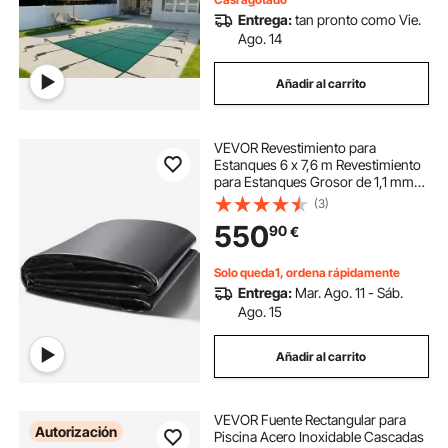
Entrega:
tan pronto como Vie.
Ago. 14
Añadir al carrito
VEVOR Revestimiento para
Estanques 6 x 7,6 m Revestimiento
para Estanques Grosor de 1,1 mm
Capa Plegable Base de EPDM Fácil
(3)
de Cortar para Estanques de Peces,
550
90
€
Juegos Acuáticos, Cascadas,
Fuentes
Solo queda1, ordena rápidamente
Entrega:
Mar. Ago. 11 - Sáb.
Ago. 15
Añadir al carrito
VEVOR Fuente Rectangular para
Autorización
Piscina Acero Inoxidable Cascadas