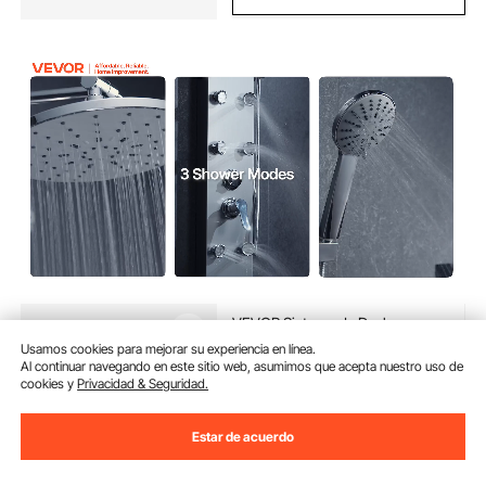
VEVOR Sistema de Ducha con
Panel de Ducha Tipo Torre y
Usamos cookies para mejorar su experiencia en línea.
Cabezal Tipo Cascada con
Al continuar navegando en este sitio web, asumimos que acepta nuestro uso de
Efecto Lluvia, LED, Acero
cookies y
Privacidad & Seguridad.
(88)
Inoxidable, 5 Funciones, Montaje
87
90
€
Pared, con Boquilla de Mano y
Caño para Bañera, Plata
Estar de acuerdo
Disponible
Entrega:
tan pronto como