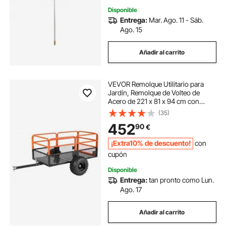
Disponible
Entrega:
Mar. Ago. 11 - Sáb.
Ago. 15
Añadir al carrito
VEVOR Remolque Utilitario para
Jardín, Remolque de Volteo de
Acero de 221 x 81 x 94 cm con
Panel Trasero Extraíble, Carro de
(35)
Jardín Resistente para
452
90
€
Cortacésped, Tractor, Carga de
800,59 kg
¡Extra10% de descuento!
con
cupón
Disponible
Entrega:
tan pronto como Lun.
Ago. 17
Añadir al carrito