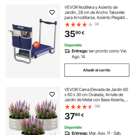
VEVOR Rodillera y Asiento de
Jardín, 28 cm de Ancho Taburete
para Arrodillarse, Asiento Plegable
con 1 Bolsa de Herramientas, Alivia
(4)
el Dolor de Rodillas y Espalda
35
90
€
Banco de Jardín Antideslizante
Disponible
Entrega:
tan pronto como Vie.
Ago. 14
Añadir al carrito
VEVOR Cama Elevada de Jardín 60
x 60 x 30 cm Ovalada, Arriate de
Jardín de Metal con Base Abierta,
para Cultivo de Flores Plantas
(19)
Verduras con Accesorios para Patio
37
90
€
Balcón Terraza, 3 Piezas, Beige
Disponible
Entrega:
Mar. Ago. 11 - Sáb.