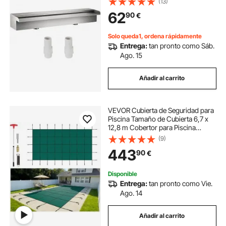
(13)
Jardín, Decoración
62
90
€
Solo queda1, ordena rápidamente
Entrega:
tan pronto como Sáb.
Ago. 15
Añadir al carrito
VEVOR Cubierta de Seguridad para
Piscina Tamaño de Cubierta 6,7 x
12,8 m Cobertor para Piscina
Rectangular Tamaño de Piscina 6,1
(9)
x 12,2 m Lona de Piscina para
443
90
€
Piscinas Enterradas de Hogar
Jardín Hotel
Disponible
Entrega:
tan pronto como Vie.
Ago. 14
Añadir al carrito