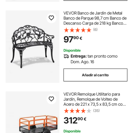
VEVOR Banco de Jardín de Metal
Banco de Parque 98,7 cm Banco de
Descanso Carga de 218 kg Banco
de Jardín y Parque para Exterior
(6)
con Respaldo y Reposabrazos
97
90
€
Banco para Jardín, Parque, Patio,
Porche
Disponible
Entrega:
tan pronto como
Dom. Ago. 16
Añadir al carrito
VEVOR Remolque Utilitario para
Jardín, Remolque de Volteo de
Acero de 221 x 73,5 x 83,5 cm con
Panel Trasero Extraíble, Carro de
(35)
Jardín Resistente para
312
90
€
Cortacésped, Tractor, Carga de
725,75 kg
Disponible