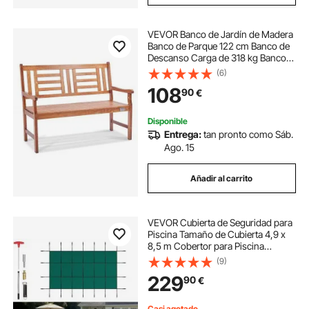
VEVOR Banco de Jardín de Madera
Banco de Parque 122 cm Banco de
Descanso Carga de 318 kg Banco
de Jardín y Parque para 3 Personas
(6)
con Respaldo Reposabrazos Banco
108
90
€
para Jardín, Parque, Patio, Porche
Disponible
Entrega:
tan pronto como Sáb.
Ago. 15
Añadir al carrito
VEVOR Cubierta de Seguridad para
Piscina Tamaño de Cubierta 4,9 x
8,5 m Cobertor para Piscina
Rectangular Tamaño de Piscina 4,3
(9)
x 7,9 m Lona de Piscina para
229
90
€
Piscinas Enterradas de Hogar
Jardín Hotel
Casi agotado