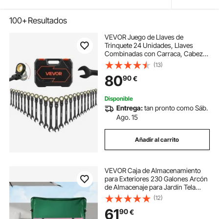
100+
Resultados
VEVOR Juego de Llaves de
Trinquete 24 Unidades, Llaves
Combinadas con Carraca, Cabezas
Flexibles, Métrica y SAE, con
(13)
Estuche de Almacenamiento, para
80
90
€
Bricolaje Hogar Reparaciones de
Automóvil, Negro
Disponible
Entrega:
tan pronto como Sáb.
Ago. 15
Añadir al carrito
VEVOR Caja de Almacenamiento
para Exteriores 230 Galones Arcón
de Almacenaje para Jardín Tela
Lona de PE Baúl de
(12)
Almacenamiento Portátil 147 x 86 x
61
90
€
108 x 77 cm para Piscina Patio