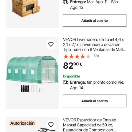
Entrega:
Mar. Ago. 11 - Sáb.
Ago. 15
Añadir al carrito
VEVOR Invernadero de Túnel 4,6 x
2,1 x 2,1 m Invernadero de Jardín
Tipo Túnel con 8 Ventanas de Malla
Marco de Acero Invernadero
(58)
Caseta de Jardín Huerto Verde para
82
90
€
Cultivo de Plantas Flores Verduras
Disponible
Entrega:
tan pronto como Vie.
Ago. 14
Añadir al carrito
VEVOR Esparcidor de Empuje
Autorización
Manual Capacidad de 59 kg,
Esparcidor de Compost con