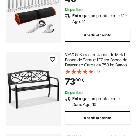
Reparaciones de Automóvil
Disponible
Entrega:
tan pronto como Vie.
Ago. 14
Añadir al carrito
VEVOR Banco de Jardín de Metal
Banco de Parque 127 cm Banco de
Descanso Carga de 250 kg Banco
de Jardín y Parque para Exterior
(6)
con Respaldo y Reposabrazos
73
90
€
Banco para Jardín, Parque, Patio,
Porche
Disponible
Entrega:
tan pronto como
Dom. Ago. 16
Añadir al carrito