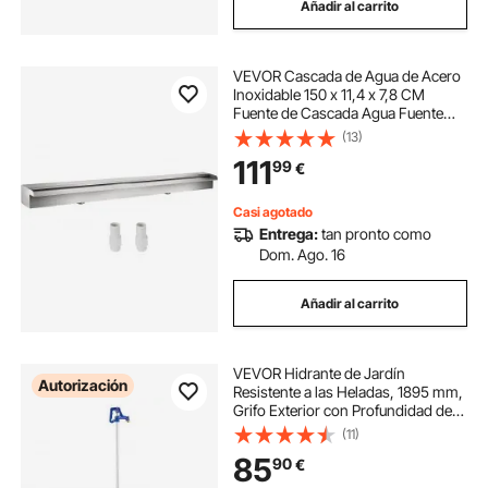
Añadir al carrito
VEVOR Cascada de Agua de Acero
Inoxidable 150 x 11,4 x 7,8 CM
Fuente de Cascada Agua Fuente
Rectangular para Piscina con
(13)
Cascada y Conector de Tubería
111
99
€
Rectangular para Jardín, Exterior,
Patio
Casi agotado
Entrega:
tan pronto como
Dom. Ago. 16
Añadir al carrito
VEVOR Hidrante de Jardín
Autorización
Resistente a las Heladas, 1895 mm,
Grifo Exterior con Profundidad de
Enterramiento de 1219,2 mm,
(11)
Conexión de Tubo, Palanca y
85
90
€
Volante, para Riego de Jardines y
Granjas