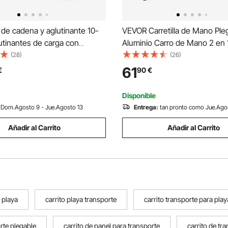
de cadena y aglutinante 10-
VEVOR Carretilla de Mano Ple
utinantes de carga con
Aluminio Carro de Mano 2 en 1 
4,18 T de fuerza de trabajo
de Transporte Plegable con P
(28)
(26)
es y cadenas de trinquete con
Carga de 181 kg Ruedas de G
61
€
90
€
70 10mm x 3m para camión,
Transporte de Mercancías de
ansporte
Supermercado
Disponible
Dom.Agosto 9 - Jue.Agosto 13
Entrega:
tan pronto como Jue.Ago
Añadir al Carrito
Añadir al Carrito
 playa
carrito playa transporte
carrito transporte para play
orte plegable
carrito de panel para transporte
carrito de tr