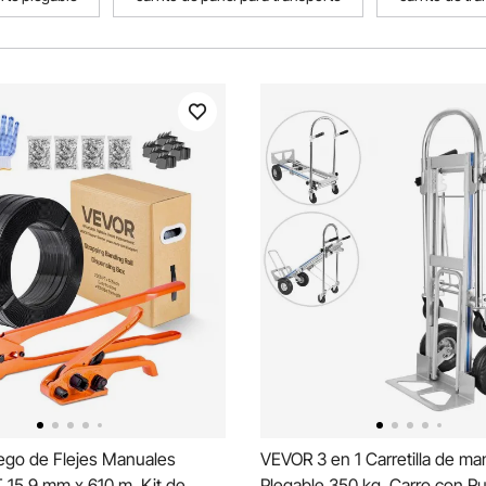
go de Flejes Manuales
VEVOR 3 en 1 Carretilla de ma
 15,9 mm x 610 m, Kit de
Plegable 350 kg, Carro con R