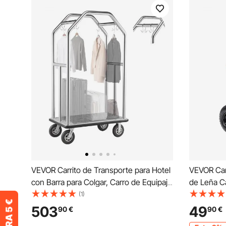
VEVOR Carrito de Transporte para Hotel
VEVOR Car
con Barra para Colgar, Carro de Equipaje
de Leña C
de Acero Inoxidable con Plataforma Gris
de Acero
(1)
de 1080 x 640 mm, Capacidad 680 kg
Almacenam
503
49
90
€
90
€
con Ruedas de Goma para Recepciones
de Goma I