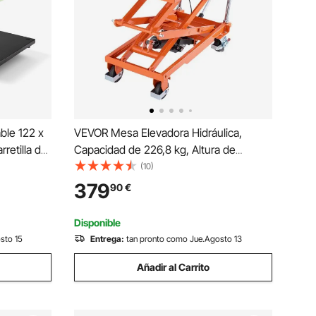
ble 122 x
VEVOR Mesa Elevadora Hidráulica,
retilla de
Capacidad de 226,8 kg, Altura de
arrito
Elevación de 300-1200 mm, Carrito de
(10)
a con
Mesa Elevadora de Tijera Doble con 4
379
90
€
cas,
Ruedas y Almohadilla Antideslizante
para Manipulación
Disponible
sto 15
Entrega:
tan pronto como Jue.Agosto 13
Añadir al Carrito