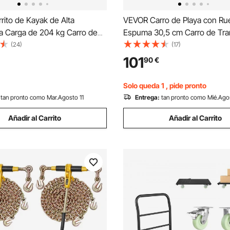
ito de Kayak de Alta
VEVOR Carro de Playa con Ru
ia Carga de 204 kg Carro de
Espuma 30,5 cm Carro de Tra
e desmontable para Canoas
76x39 cm Capacidad de Carg
(24)
(17)
s de 30,5 cm Pie de Apoyo
Altura Regulable de 82-128,5
101
90
€
ante y Correa de Amarre para
Carretilla de Mano para Acampa
noas Botes
Barbacoa al Aire Libre
Solo queda 1 , pide pronto
tan pronto como Mar.Agosto 11
Entrega:
tan pronto como Mié.Ago
Añadir al Carrito
Añadir al Carrito