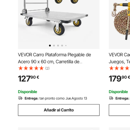
VEVOR Carro Plataforma Plegable de
VEVOR Cad
Acero 90 x 60 cm, Carretilla de
Juegos, T
Transporte Carga de 907,18 kg, Carrito
Trabajo de
(2)
Portaequipajes con Plataforma con
con Trinq
127
179
90
€
90
Ruedas de 145 mm, para Tareas
para Asegu
Domésticas, Almacén, Mudanza
Remolque
Disponible
Disponible
Entrega:
tan pronto como Jue.Agosto 13
Entrega:
Añadir al Carrito