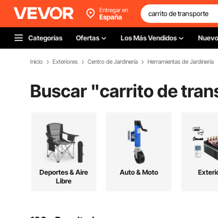
Entregar en
España
Categorías
Ofertas
Los Más Vendidos
Nuev
Inicio
Exteriores
Centro de Jardinería
Herramientas de Jardinería
Buscar "
carrito de tra
Deportes & Aire
Auto & Moto
Exteri
Libre