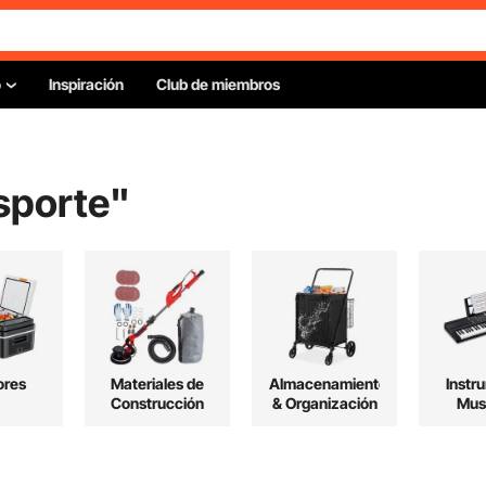
o
Inspiración
Club de miembros
nsporte
"
ores
Materiales de
Almacenamiento
Instr
Construcción
& Organización
Mus