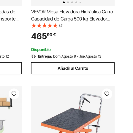
edas de
VEVOR Mesa Elevadora Hidráulica Carro
nsporte
Capacidad de Carga 500 kg Elevador
a 75 kg
Manual de Tijera Simple Altura de
(4)
 cm
Elevación 900 mm 4 Ruedas Cojín
465
90
€
r, Pícnic,
Antideslizante para Manipulación
Transporte
Disponible
sto 12
Entrega:
Dom.Agosto 9 - Jue.Agosto 13
Añadir al Carrito