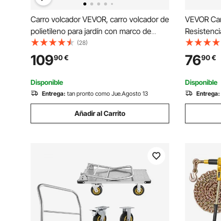
Carro volcador VEVOR, carro volcador de
VEVOR Carr
polietileno para jardín con marco de
Resistenc
acero fácil de montar, carro volquete
Transport
(28)
con mango convertible 2 en 1, carretilla
con Rueda
109
76
90
€
90
€
utilitaria de 800 libras de capacidad,
Antidesliz
neumáticos de 10 pulgadas
Kayaks Ca
Disponible
Disponible
Entrega:
tan pronto como Jue.Agosto 13
Entrega:
Añadir al Carrito