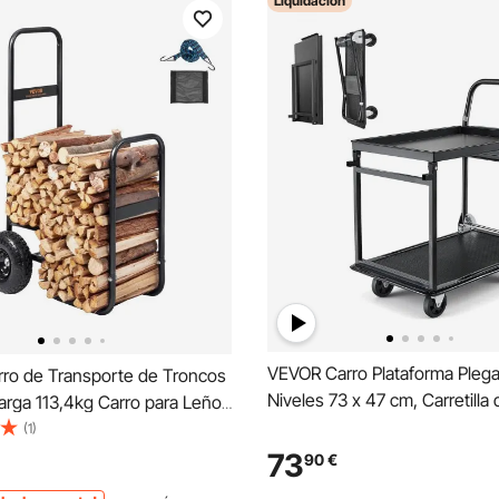
Liquidación
VEVOR Carro Plataforma Plega
ro de Transporte de Troncos
Niveles 73 x 47 cm, Carretilla 
arga 113,4kg Carro para Leños
Transporte Carga de 317,51 kg,
 67x52x110cm
(1)
de Empuje con Plataforma co
iento de Leños con Ruedas
73
90
€
de PU de 102 mm, para Tarea
nflables Soporte para Leños