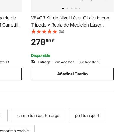
gable de
VEVOR Kit de Nivel Láser Giratorio con
Carretilla
Trípode y Regla de Medición Láser
lataforma
Verde, Alcance de 500 m, Giro de 360°,
(10)
oma para
Ángulo de Escaneo Flexible, con
278
99
€
 Almacén
Receptor de Control Remoto y Estuche
de Transporte
Disponible
sto 13
Entrega:
Dom.Agosto 9 - Jue.Agosto 13
Añadir al Carrito
a
carrito transporte carga
golf transport
ansporte plegable