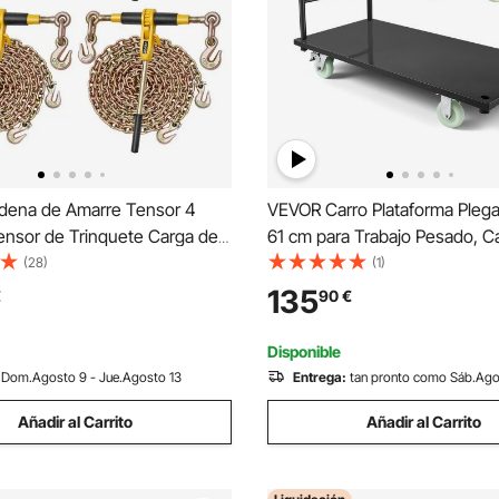
ena de Amarre Tensor 4
VEVOR Carro Plataforma Plega
ensor de Trinquete Carga de
61 cm para Trabajo Pesado, Car
 3628,7 kg, Carpeta de Carga
Transporte Carga de 907 kg, C
(28)
(1)
uete Mango Antideslizante
Portaequipajes con Plataform
135
€
90
€
rar Cargas, Transporte,
Ruedas, para Tareas Domésti
s de Camión
Almacén, Mudanza
Disponible
Dom.Agosto 9 - Jue.Agosto 13
Entrega:
tan pronto como Sáb.Ago
Añadir al Carrito
Añadir al Carrito