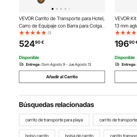
VEVOR Carrito de Transporte para Hotel,
VEVOR Kit 
Carro de Equipaje con Barra para Colgar
13 mm agl
de Acero Inoxidable con Plataforma Roja
trinquete 
(1)
de 1080 x 640 mm, Capacidad 544 kg
aglutinant
524
196
90
€
90
con Ruedas de Goma para Resorts
ganchos G
Recepciones
amarre, tr
Disponible
Disponible
Entrega:
Dom.Agosto 9 - Jue.Agosto 13
Entrega:
Añadir al Carrito
Búsquedas relacionadas
carrito de transporte para playa
carrito de transporte
bolso carrito
bolsa de carrito
carrito transp