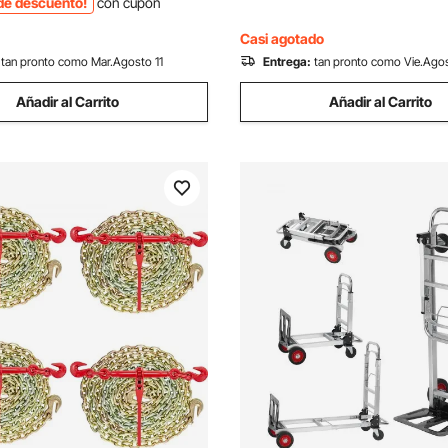
de descuento!
con cupón
Domésticas, Almacén
para Chimenea, Negro
Casi agotado
tan pronto como Mar.Agosto 11
Entrega:
tan pronto como Vie.Ago
Añadir al Carrito
Añadir al Carrito