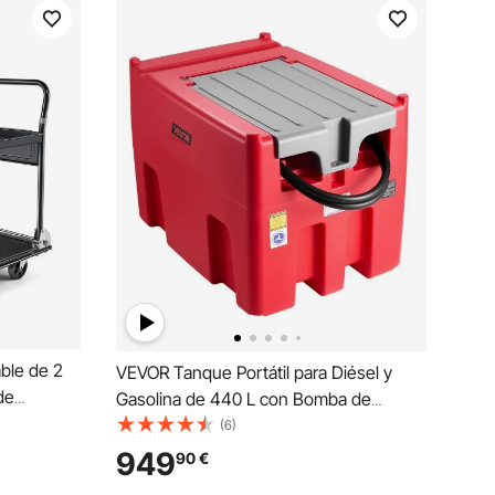
ble de 2
VEVOR Tanque Portátil para Diésel y
de
Gasolina de 440 L con Bomba de
 Carrito
Transferencia Eléctrica, Manguera de
(6)
n Ruedas
3,8 m y Boquilla de Repostaje
949
90
€
s
Automática, Tanque para Transporte de