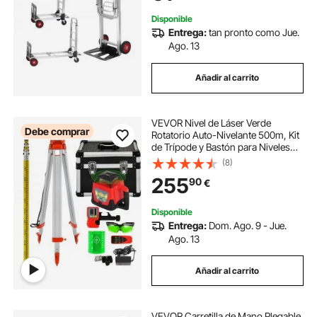
Supermercado
Disponible
Entrega:
tan pronto como Jue.
Ago. 13
Añadir al carrito
VEVOR Nivel de Láser Verde
Debe comprar
Rotatorio Auto-Nivelante 500m, Kit
de Trípode y Bastón para Niveles
Automáticos 5 m, Trípode de Nivel
(8)
Plegable para Herramientas
255
90
€
Automáticas de Medida y Láseres,
IP54
Disponible
Entrega:
Dom. Ago. 9 - Jue.
Ago. 13
Añadir al carrito
VEVOR Carretilla de Mano Plegable