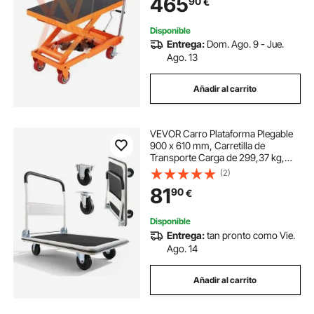
465
90
€
Manipulación Transporte
Disponible
Entrega:
Dom. Ago. 9 - Jue.
Ago. 13
Añadir al carrito
VEVOR Carro Plataforma Plegable
900 x 610 mm, Carretilla de
Transporte Carga de 299,37 kg,
Carrito Portaequipajes con
(2)
Plataforma con Ruedas de PVC de
81
90
€
123 mm, para Tareas Domésticas,
Almacén, Mudanza
Disponible
Entrega:
tan pronto como Vie.
Ago. 14
Añadir al carrito