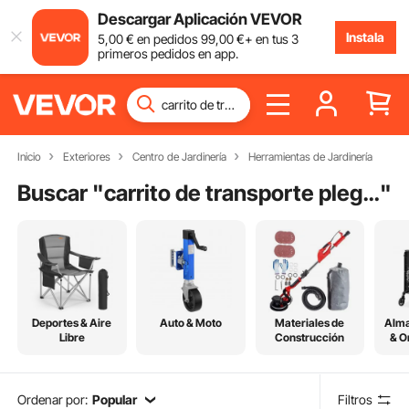
Descargar Aplicación VEVOR
Instala
5
,00
€
en pedidos
99
,00
€
+ en tus 3
primeros pedidos en app.
Inicio
Exteriores
Centro de Jardinería
Herramientas de Jardinería
Buscar "
carrito de transporte plegable
"
Deportes & Aire
Auto & Moto
Materiales de
Alm
Libre
Construcción
& O
Ordenar por:
Popular
Filtros