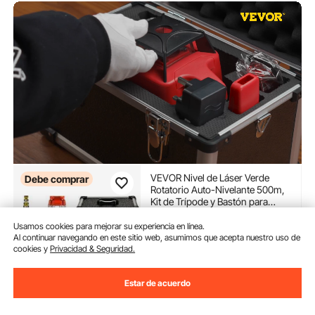
VEVOR Nivel de Láser Verde
Debe comprar
Rotatorio Auto-Nivelante 500m,
Kit de Trípode y Bastón para
Niveles Automáticos 5 m,
(8)
Trípode de Nivel Plegable para
Usamos cookies para mejorar su experiencia en línea.
255
90
€
Herramientas Automáticas de
Al continuar navegando en este sitio web, asumimos que acepta nuestro uso de
cookies y
Privacidad & Seguridad.
Medida y Láseres, IP54
Disponible
Entrega:
Dom. Ago. 9 - Jue.
Estar de acuerdo
Ago. 13