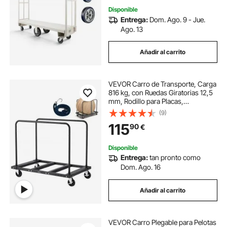
Disponible
Entrega:
Dom. Ago. 9 - Jue.
Ago. 13
Añadir al carrito
VEVOR Carro de Transporte, Carga
816 kg, con Ruedas Giratorias 12,5
mm, Rodillo para Placas,
Abrazadera para Tubos con Correa
(9)
de Amarre y 2 Pasamanos
115
90
€
Laterales, para Almacenes y
Garajes, Negro
Disponible
Entrega:
tan pronto como
Dom. Ago. 16
Añadir al carrito
VEVOR Carro Plegable para Pelotas