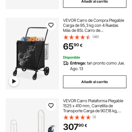
Añadir al carrito
VEVOR Carro de Compra Plegable
Carga de 95,3 kg con 4 Ruedas
Más de 85L Carro de
Supermercado con 2 Cestas Carro
(46)
de Compra de Hierro con Forro
65
90
€
Impermeable Carro Multiusos
Resistente para Ir de Compras
Disponible
Entrega:
tan pronto como Jue.
Ago. 13
Añadir al carrito
VEVOR Carro Plataforma Plegable
1525 x 410 mm, Carretilla de
Transporte Carga de 907,18 kg,
Carrito Portaequipajes con
(1)
Plataforma con Seis Ruedas y Dos
307
90
€
Asas, para Tareas Domésticas,
Almacén, Mudanza