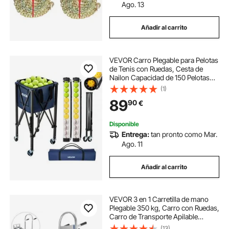
Ago. 13
Añadir al carrito
VEVOR Carro Plegable para Pelotas
de Tenis con Ruedas, Cesta de
Nailon Capacidad de 150 Pelotas
con Tubo Recogepelotas de Tenis y
(1)
Bolsillos Laterales, Carrito de
89
90
€
Entrenamiento para Béisbol
Pickleball
Disponible
Entrega:
tan pronto como Mar.
Ago. 11
Añadir al carrito
VEVOR 3 en 1 Carretilla de mano
Plegable 350 kg, Carro con Ruedas,
Carro de Transporte Apilable
Manipulación Manual de Servicio
(13)