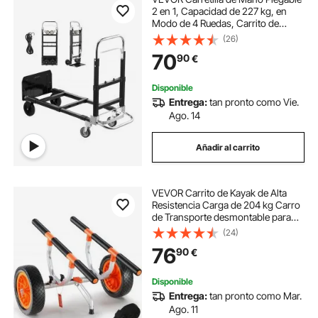
2 en 1, Capacidad de 227 kg, en
Modo de 4 Ruedas, Carrito de
Transporte Convertible con Asa
(26)
Ajustable, para Mudanzas, Oficina y
70
90
€
Almacén, 1115 x 415 x 925 mm
Disponible
Entrega:
tan pronto como Vie.
Ago. 14
Añadir al carrito
VEVOR Carrito de Kayak de Alta
Resistencia Carga de 204 kg Carro
de Transporte desmontable para
Canoas con Ruedas de 30,5 cm Pie
(24)
de Apoyo Antideslizante y Correa
76
90
€
de Amarre para Kayaks Canoas
Botes
Disponible
Entrega:
tan pronto como Mar.
Ago. 11