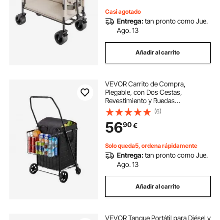
Casi agotado
Entrega:
tan pronto como Jue.
Ago. 13
Añadir al carrito
VEVOR Carrito de Compra,
Plegable, con Dos Cestas,
Revestimiento y Ruedas
Impermeables, Capacidad de
(6)
Carga de 45,3 kg, 64 + 10 L, Ideal
56
90
€
para Lavandería, Compras,
Camping y Comestibles, Negro
Solo queda5, ordena rápidamente
Entrega:
tan pronto como Jue.
Ago. 13
Añadir al carrito
VEVOR Tanque Portátil para Diésel y