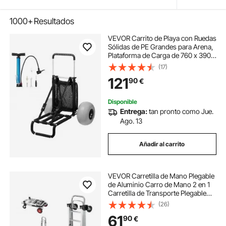
1000+
Resultados
VEVOR Carrito de Playa con Ruedas
Sólidas de PE Grandes para Arena,
Plataforma de Carga de 760 x 390
mm, Carro de Arena Plegable,
(17)
Carro Resistente para pícnica,
121
90
€
Camp, Pesca, Playa, Jardinería
Disponible
Entrega:
tan pronto como Jue.
Ago. 13
Añadir al carrito
VEVOR Carretilla de Mano Plegable
de Aluminio Carro de Mano 2 en 1
Carretilla de Transporte Plegable
con Plataforma Carga de 181 kg
(26)
Ruedas de Goma para Transporte
61
90
€
de Mercancías de Almacén