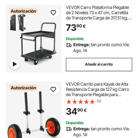
VEVOR Carro Plataforma Plegable
Autorización
de 2 Niveles 73 x 47 cm, Carretilla
de Transporte Carga de 317,51 kg,
Carrito de Empuje con Plataforma
73
90
€
con Ruedas de PU de 102 mm, para
Tareas Domésticas, Almacén
Disponible
Entrega:
tan pronto como Vie.
Ago. 14
Añadir al carrito
VEVOR Carrito para Kayak de Alta
Autorización
Resistencia Carga de 127 kg Carro
de Transporte Plegable para
Canoas con Ruedas de 25,4 cm
(9)
Ancho Ajustable 110-455 mm para
34
90
€
Kayaks Canoas Botes Altura Límite
de 390 mm
Disponible
Entrega:
tan pronto como Vie.
Ago. 14