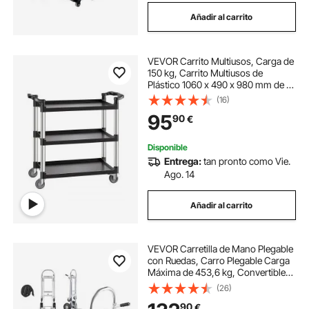
Añadir al carrito
VEVOR Carrito Multiusos, Carga de
150 kg, Carrito Multiusos de
Plástico 1060 x 490 x 980 mm de 3
Niveles con Ruedas Giratorias de
(16)
360° (2 con Frenos), para Almacén,
95
90
€
Restaurante, Cocina, Negro
Disponible
Entrega:
tan pronto como Vie.
Ago. 14
Añadir al carrito
VEVOR Carretilla de Mano Plegable
con Ruedas, Carro Plegable Carga
Máxima de 453,6 kg, Convertible
con Asa y Ruedas Antideslizantes,
(26)
para Mudanzas para Casa, Oficina,
90
€
Almacén, Supermercado, Mercado