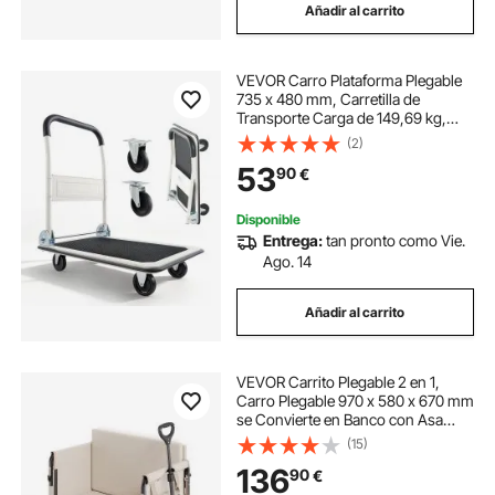
Añadir al carrito
VEVOR Carro Plataforma Plegable
735 x 480 mm, Carretilla de
Transporte Carga de 149,69 kg,
Carrito Portaequipajes con
(2)
Plataforma con Ruedas de PP de 96
53
90
€
mm, para Tareas Domésticas,
Almacén, Mudanza
Disponible
Entrega:
tan pronto como Vie.
Ago. 14
Añadir al carrito
VEVOR Carrito Plegable 2 en 1,
Carro Plegable 970 x 580 x 670 mm
se Convierte en Banco con Asa
Ajustable, Capacidad de Peso de
(15)
249,48 kg para Exteriores,
136
90
€
Compras, Camping y Jardinería,
Caqui