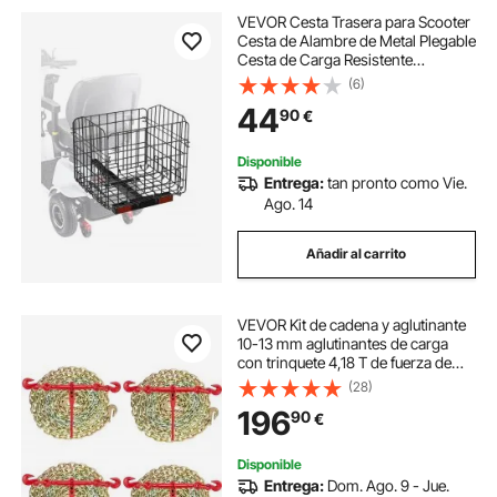
VEVOR Cesta Trasera para Scooter
Cesta de Alambre de Metal Plegable
Cesta de Carga Resistente
Espaciosa Funciona con Receptor
(6)
de 2,54 cm Compatible con la
44
90
€
Mayoría de los Scooters de
Movilidad
Disponible
Entrega:
tan pronto como Vie.
Ago. 14
Añadir al carrito
VEVOR Kit de cadena y aglutinante
10-13 mm aglutinantes de carga
con trinquete 4,18 T de fuerza de
trabajo aglutinantes y cadenas de
(28)
trinquete con ganchos G70 10mm x
196
90
€
3m para camión, amarre,
transporte
Disponible
Entrega:
Dom. Ago. 9 - Jue.