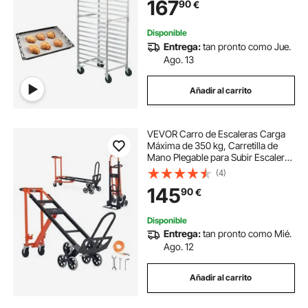
167
90
€
Disponible
Entrega:
tan pronto como Jue.
Ago. 13
Añadir al carrito
VEVOR Carro de Escaleras Carga
Máxima de 350 kg, Carretilla de
Mano Plegable para Subir Escaleras
con Asa y Ruedas, para Transporte,
(4)
Almacén, Aeropuerto, Centro
145
90
€
Comercial, Mudanzas, Oficina
Disponible
Entrega:
tan pronto como Mié.
Ago. 12
Añadir al carrito