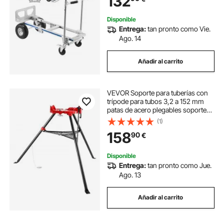
132
Disponible
Entrega:
tan pronto como Vie.
Ago. 14
Añadir al carrito
VEVOR Soporte para tuberías con
trípode para tubos 3,2 a 152 mm
patas de acero plegables soportes
para tubos con bandeja tornillo de
(1)
banco con cadena para una
158
90
€
variedad de materiales de tuberías
Disponible
Entrega:
tan pronto como Jue.
Ago. 13
Añadir al carrito