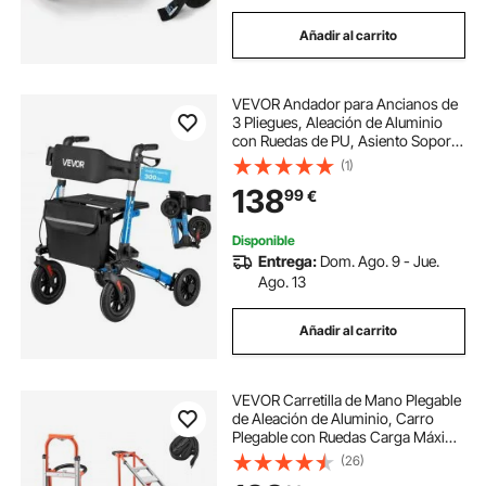
Añadir al carrito
VEVOR Andador para Ancianos de
3 Pliegues, Aleación de Aluminio
con Ruedas de PU, Asiento Soporta
136 kg, Silla de Transporte Plegable,
(1)
Reposabrazos Ajustable para
138
99
€
Paseos Personas Mayores y
Exterior
Disponible
Entrega:
Dom. Ago. 9 - Jue.
Ago. 13
Añadir al carrito
VEVOR Carretilla de Mano Plegable
de Aleación de Aluminio, Carro
Plegable con Ruedas Carga Máxima
de 453,6 kg, Convertible con Asa y
(26)
Ruedas Antideslizantes, para