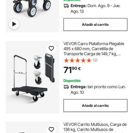
Entrega:
Dom. Ago. 9 - Jue.
Ago. 13
Añadir al carrito
VEVOR Carro Plataforma Plegable
495 x 680 mm, Carretilla de
Transporte Carga de 149,7 kg,
Carrito Portaequipajes con
(2)
Plataforma con Ruedas Giratorias,
71
90
€
Asa Ajustable para Tareas
Domésticas, Almacén
Disponible
Entrega:
tan pronto como Lun.
Ago. 10
Añadir al carrito
VEVOR Carrito Multiusos, Carga de
136 kg, Carrito Multiusos de