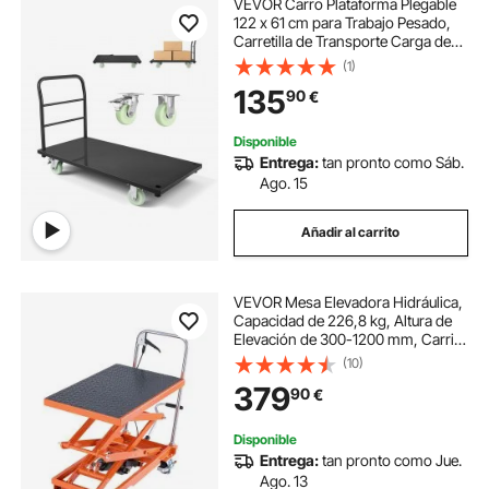
VEVOR Carro Plataforma Plegable
122 x 61 cm para Trabajo Pesado,
Carretilla de Transporte Carga de
907 kg, Carrito Portaequipajes con
(1)
Plataforma con Ruedas, para Tareas
135
90
€
Domésticas, Almacén, Mudanza
Disponible
Entrega:
tan pronto como Sáb.
Ago. 15
Añadir al carrito
VEVOR Mesa Elevadora Hidráulica,
Capacidad de 226,8 kg, Altura de
Elevación de 300-1200 mm, Carrito
de Mesa Elevadora de Tijera Doble
(10)
con 4 Ruedas y Almohadilla
379
90
€
Antideslizante para Manipulación
Disponible
Entrega:
tan pronto como Jue.
Ago. 13