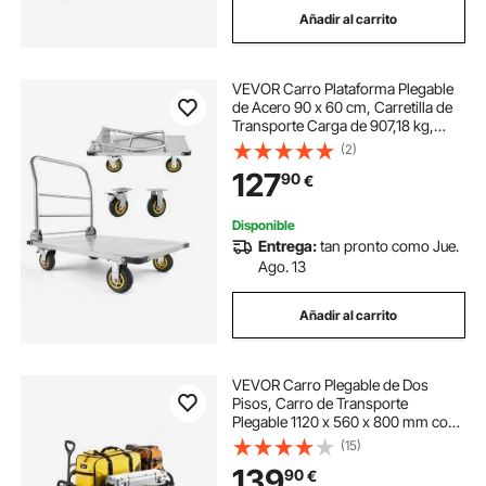
Añadir al carrito
bolsa de compra plegable para carrito
VEVOR Carro Plataforma Plegable
carrito de mano plegable
de Acero 90 x 60 cm, Carretilla de
Transporte Carga de 907,18 kg,
Carrito Portaequipajes con
(2)
carrito plegable de playa
Plataforma con Ruedas de 145 mm,
127
90
€
para Tareas Domésticas, Almacén,
Mudanza
carrito plegable para la playa
Disponible
Entrega:
tan pronto como Jue.
Ago. 13
carrito para playa plegable
Añadir al carrito
carrito plegable playa
carrito plegable
VEVOR Carro Plegable de Dos
carrito plegable compacto
Pisos, Carro de Transporte
Plegable 1120 x 560 x 800 mm con
Ruedas Todoterreno, Carga de
(15)
204,12 kg, para Uso en Exteriores,
139
90
€
para Camping, Deportes y