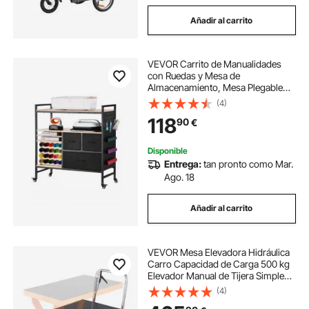
Añadir al carrito
VEVOR Carrito de Manualidades
con Ruedas y Mesa de
Almacenamiento, Mesa Plegable
con Lados Plegables, 20 Soportes
(4)
para Rollos de Vinilo y 3 Cajones,
118
90
€
Compatible con Máquinas, Negro
Disponible
Entrega:
tan pronto como Mar.
Ago. 18
Añadir al carrito
VEVOR Mesa Elevadora Hidráulica
Carro Capacidad de Carga 500 kg
Elevador Manual de Tijera Simple
Altura de Elevación 900 mm 4
(4)
Ruedas Cojín Antideslizante para