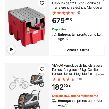
Gasolina de 220 L con Bomba de
Transferencia Eléctrica, Manguera
de 3,8 m y Boquilla de Repostaje
(6)
Automática, Tanque para
679
90
€
Transporte de Combustible, Rojo
Disponible
Entrega:
tan pronto como Lun.
Ago. 17
Añadir al carrito
VEVOR Remolque de Bicicleta para
Perros, Carga de 45 kg, Carrito
Portabicicletas Plegable 2 en 1 para
Perros con Rueda de Liberación
(20)
Rápida, Enganche Universal y
182
90
€
Correa Interior, 1390 x 770 x 845
mm
Solo queda3, ordena rápidamente
Entrega:
tan pronto como Vie.
Ago. 14