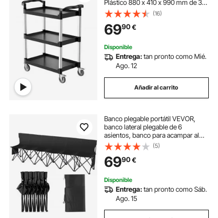
Plástico 880 x 410 x 990 mm de 3
Niveles con Ruedas Giratorias de
(16)
360° (2 con Frenos), para Almacén,
69
90
€
Restaurante, Cocina, Negro
Disponible
Entrega:
tan pronto como Mié.
Ago. 12
Añadir al carrito
Banco plegable portátil VEVOR,
banco lateral plegable de 6
asientos, banco para acampar al
aire libre con bolsa de transporte y
(5)
respaldo, banco lateral para
69
90
€
deportes de equipo para fútbol,
pesca, asiento instantáneo sin
ensamblaje, negro
Disponible
Entrega:
tan pronto como Sáb.
Ago. 15