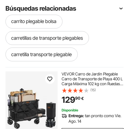
Búsquedas relacionadas
carrito plegable bolsa
carretillas de transporte plegables
carretilla transporte plegable
plataforma de transporte plegable
VEVOR Carro de Jardín Plegable
Carro de Transporte de Playa 400 L
Carga Máxima 102 kg con Ruedas
carrito camping plegable
Soporte para Bebidas, Carro
(15)
Deportivo Resistente para
129
90
€
Camping, Compras, Jardín,
Exterior, Negro
carrito plegable para camping
Disponible
Entrega:
tan pronto como Vie.
bolsa carrito compra plegable
Ago. 14