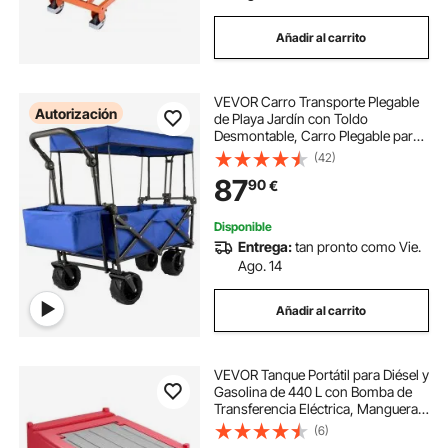
Añadir al carrito
VEVOR Carro Transporte Plegable
Autorización
de Playa Jardín con Toldo
Desmontable, Carro Plegable para
Camping 4 Ruedas, Dimensión
(42)
92,7 x 54,3 x 98,5 cm, Carrito para
87
90
€
Exteriores Plegado de 98,5 x 52 x
17,8 cm
Disponible
Entrega:
tan pronto como Vie.
Ago. 14
Añadir al carrito
VEVOR Tanque Portátil para Diésel y
Gasolina de 440 L con Bomba de
Transferencia Eléctrica, Manguera
de 3,8 m y Boquilla de Repostaje
(6)
Automática, Tanque para