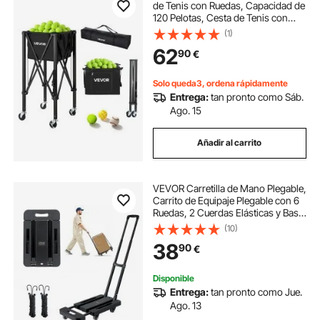
de Tenis con Ruedas, Capacidad de
120 Pelotas, Cesta de Tenis con
Bolsillos Laterales, Bolsa de Nailon,
(1)
Carrito de Entrenamiento
62
90
€
Multideporte para Pickleball Béisbol
Solo queda3, ordena rápidamente
Entrega:
tan pronto como Sáb.
Ago. 15
Añadir al carrito
VEVOR Carretilla de Mano Plegable,
Carrito de Equipaje Plegable con 6
Ruedas, 2 Cuerdas Elásticas y Base
Expandible Carga de 226,8 kg para
(10)
Equipaje de Viaje, Aeropuerto,
38
90
€
Oficina, Mudanza, Negro
Disponible
Entrega:
tan pronto como Jue.
Ago. 13