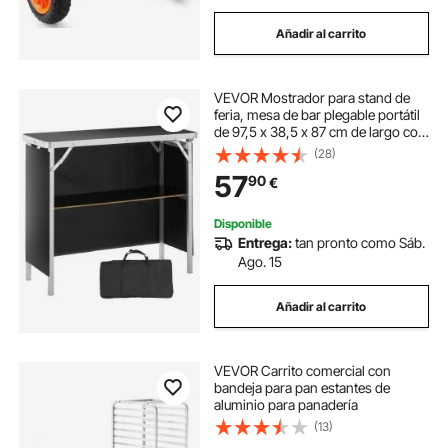
Añadir al carrito
VEVOR Mostrador para stand de
feria, mesa de bar plegable portátil
de 97,5 x 38,5 x 87 cm de largo con
bolsa de transporte, estante de
(28)
almacenamiento y falda negra para
57
90
€
fiestas, pícnic, exposiciones
Disponible
Entrega:
tan pronto como Sáb.
Ago. 15
Añadir al carrito
VEVOR Carrito comercial con
bandeja para pan estantes de
aluminio para panadería
(13)