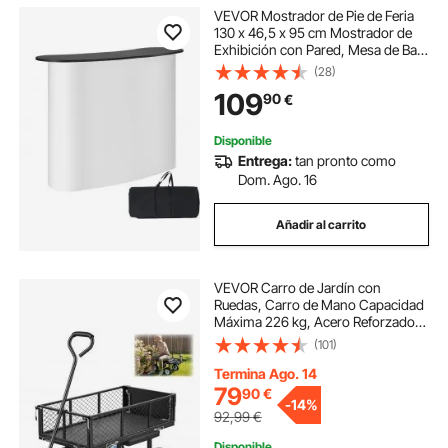
VEVOR Mostrador de Pie de Feria
130 x 46,5 x 95 cm Mostrador de
Exhibición con Pared, Mesa de Bar
Plegable para Promoción Minorista,
(28)
Podio Emergente con Estante de
109
90
€
Almacenamiento, Bolsa de
Transporte
Disponible
Entrega:
tan pronto como
Dom. Ago. 16
Añadir al carrito
VEVOR Carro de Jardín con
Ruedas, Carro de Mano Capacidad
Máxima 226 kg, Acero Reforzado
con Asiento, Neumáticos, Paneles
(101)
Desmontables, Asa Ajustable para
Transporte de Carga Pesada
Termina Ago. 14
Exterior, Negro
79
90
€
-
14%
92,99
€
Disponible