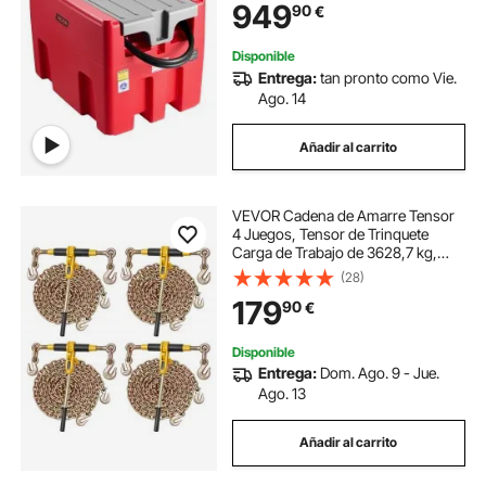
949
90
€
Transporte de Combustible, Rojo
Disponible
Entrega:
tan pronto como Vie.
Ago. 14
Añadir al carrito
VEVOR Cadena de Amarre Tensor
4 Juegos, Tensor de Trinquete
Carga de Trabajo de 3628,7 kg,
Carpeta de Carga con Trinquete
(28)
Mango Antideslizante para
179
90
€
Asegurar Cargas, Transporte,
Remolques de Camión
Disponible
Entrega:
Dom. Ago. 9 - Jue.
Ago. 13
Añadir al carrito