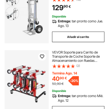
Pesado, Fácil de Operar
129
90
€
Disponible
Entrega:
tan pronto como Jue.
Ago. 13
Añadir al carrito
VEVOR Soporte para Carrito de
Transporte de Coche Soporte de
Almacenamiento con Ruedas
Giratorias de 360° para Gato
(2)
Hidráulico Capacidad para 4
Carritos Compatible con la Mayoría
Termina Ago. 14
de los Carritos
40
90
€
-
20%
50,90
€
Disponible
Entrega:
tan pronto como Mié.
Ago. 12