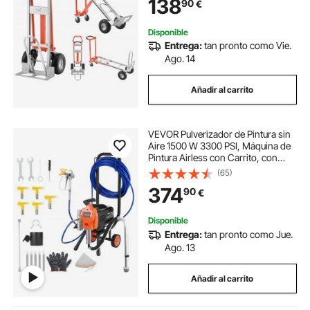
138
90
€
Mudanzas de Casa, Oficina,
Almacén
Disponible
Entrega:
tan pronto como Vie.
Ago. 14
Añadir al carrito
VEVOR Pulverizador de Pintura sin
Aire 1500 W 3300 PSI, Máquina de
Pintura Airless con Carrito, con
Cepillo de Limpieza, Manguera,
(65)
Tubo de Extensión, Boquillas, para
374
90
€
Apartamentos y Edificios
Disponible
Entrega:
tan pronto como Jue.
Ago. 13
Añadir al carrito