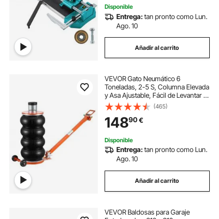
Disponible
Entrega:
tan pronto como Lun.
Ago. 10
Añadir al carrito
VEVOR Gato Neumático 6
Toneladas, 2-5 S, Columna Elevada
y Asa Ajustable, Fácil de Levantar y
que Ahorra Espacio, con
(465)
Almohadilla de Goma Gruesa, para
148
90
€
Sedán, SUV y Camioneta, 1220 x
325 x 170-583 mm
Disponible
Entrega:
tan pronto como Lun.
Ago. 10
Añadir al carrito
VEVOR Baldosas para Garaje