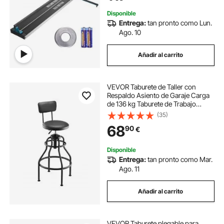
Principiantes
Disponible
Entrega:
tan pronto como Lun.
Ago. 10
Añadir al carrito
VEVOR Taburete de Taller con
Respaldo Asiento de Garaje Carga
de 136 kg Taburete de Trabajo
Altura Ajustable 103-114 cm
(35)
Giratorio de 360° para Garaje,
68
90
€
Taller, Reparación de Automóviles,
Negro
Disponible
Entrega:
tan pronto como Mar.
Ago. 11
Añadir al carrito
VEVOR Taburete plegable para