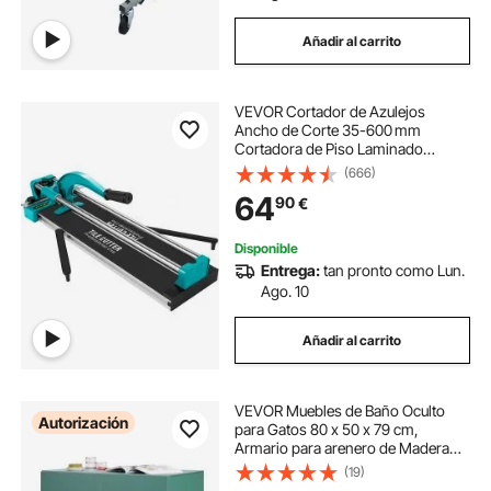
Añadir al carrito
VEVOR Cortador de Azulejos
Ancho de Corte 35-600 mm
Cortadora de Piso Laminado
Espesor de Corte 6-15 mm
(666)
Cortador Manual de Azulejos de
64
90
€
Aluminio Corte Preciso y Suave
para Piedra, Baldosas Ordinarias
Disponible
Entrega:
tan pronto como Lun.
Ago. 10
Añadir al carrito
VEVOR Muebles de Baño Oculto
Autorización
para Gatos 80 x 50 x 79 cm,
Armario para arenero de Madera
con Dos Puertas, Mueble de Casa
(19)
con 1 Estante, para Ocultar las