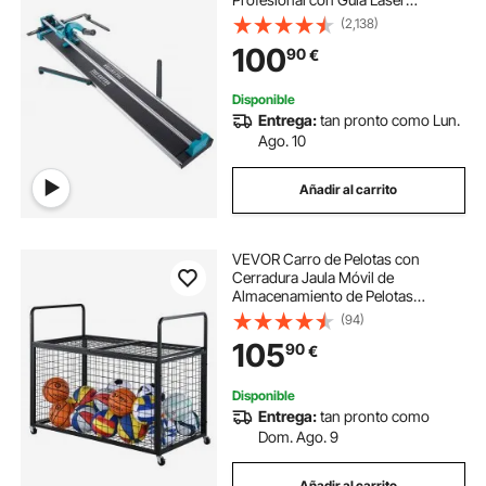
Ajustable de Alta Precisión,
(2,138)
Máquina de Corte de Azulejo para
100
90
€
Cortar Azulejos, Piedra, Baldosas
Ordinarias
Disponible
Entrega:
tan pronto como Lun.
Ago. 10
Añadir al carrito
VEVOR Carro de Pelotas con
Cerradura Jaula Móvil de
Almacenamiento de Pelotas
115x61x91,2cm con 4 Ruedas de
(94)
Acero y Frenos Organizador para
105
90
€
Equipos Deportivos Gimnasio
Escuela Garaje Interior Exterior
Disponible
Entrega:
tan pronto como
Dom. Ago. 9
Añadir al carrito