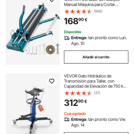
Manual Máquina para Cortar
Azulejos Cortadora de Cerámica
(666)
con Láser
168
90
€
Disponible
Entrega:
tan pronto como Lun.
Ago. 10
Añadir al carrito
VEVOR Gato Hidráulico de
Transmisión para Taller, con
Capacidad de Elevación de 750 kg,
con Pedal y Rueda Giratoria de
(37)
360°, Altura de Elevación de 88-176
312
90
€
cm, para Taller/Garaje, Azul y Negro
Casi agotado
Entrega:
tan pronto como Vie.
Ago. 14