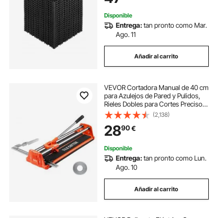
Garaje, Jardín, Negro
Disponible
Entrega:
tan pronto como Mar.
Ago. 11
Añadir al carrito
VEVOR Cortadora Manual de 40 cm
para Azulejos de Pared y Pulidos,
Rieles Dobles para Cortes Precisos,
Rueda de Carburo de Tungsteno,
(2,138)
Mango Antideslizante, Barra de
28
90
€
Presión Antidesplazamiento
Disponible
Entrega:
tan pronto como Lun.
Ago. 10
Añadir al carrito