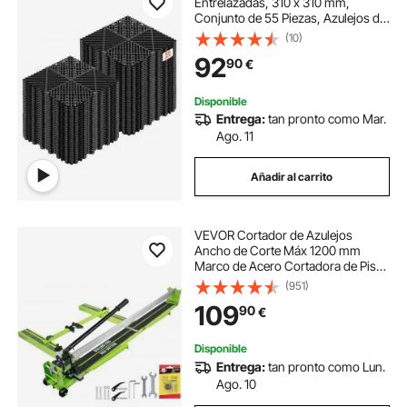
Entrelazadas, 310 x 310 mm,
Conjunto de 55 Piezas, Azulejos de
Drenaje de Polipropileno, Suelo
(10)
Modular Autoventilado,
92
90
€
Antideslizante, para Baño Cocina
Piscina, Color Negro
Disponible
Entrega:
tan pronto como Mar.
Ago. 11
Añadir al carrito
VEVOR Cortador de Azulejos
Ancho de Corte Máx 1200 mm
Marco de Acero Cortadora de Piso
Laminado Espesor de Corte 6-
(951)
15 mm 27 Rodamientos Cortador
109
90
€
Manual de Azulejos para Piedra,
Baldosas Ordinarias
Disponible
Entrega:
tan pronto como Lun.
Ago. 10