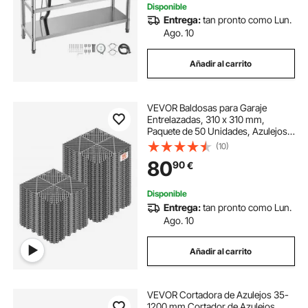
Disponible
Entrega:
tan pronto como Lun.
Ago. 10
Añadir al carrito
VEVOR Baldosas para Garaje
Entrelazadas, 310 x 310 mm,
Paquete de 50 Unidades, Azulejos
de Drenaje de Polipropileno,
(10)
Antideslizante, Autoventilado, Suelo
80
90
€
Modular para Baño Cocina Piscina,
Color Gris
Disponible
Entrega:
tan pronto como Lun.
Ago. 10
Añadir al carrito
VEVOR Cortadora de Azulejos 35-
1200 mm Cortador de Azulejos