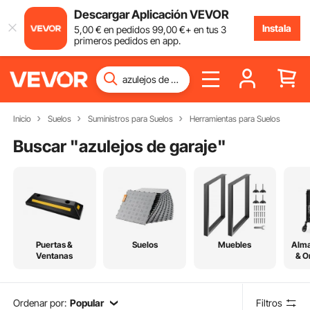
Descargar Aplicación VEVOR
Instala
5
,00
€
en pedidos
99
,00
€
+ en tus 3
primeros pedidos en app.
Inicio
Suelos
Suministros para Suelos
Herramientas para Suelos
Buscar "
azulejos de garaje
"
Puertas &
Suelos
Muebles
Alm
Ventanas
& O
Ordenar por:
Popular
Filtros