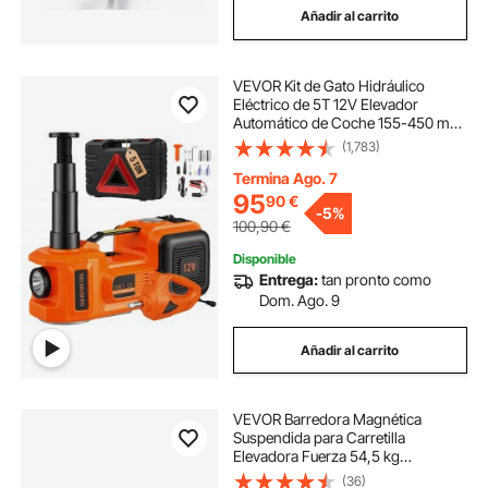
Añadir al carrito
VEVOR Kit de Gato Hidráulico
Eléctrico de 5T 12V Elevador
Automático de Coche 155-450 mm
Gato Elevador con Llave de Impacto
(1,783)
Luz LED Inflador de Neumáticos
para Carretera SUV Sedán o
Termina Ago. 7
Cualquier Vehículo
95
90
€
-
5%
100,90
€
Disponible
Entrega:
tan pronto como
Dom. Ago. 9
Añadir al carrito
VEVOR Barredora Magnética
Suspendida para Carretilla
Elevadora Fuerza 54,5 kg
Barredora Magnética 2130 x 77 x
(36)