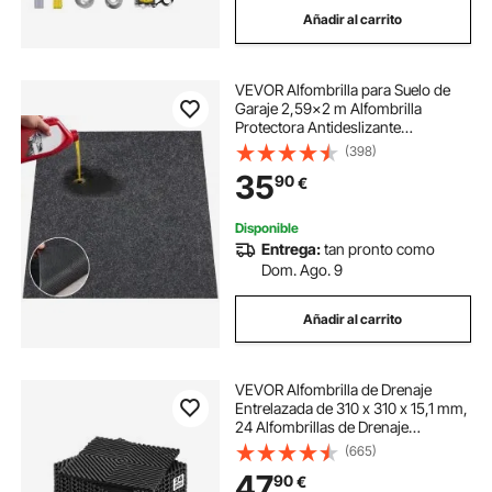
Añadir al carrito
carpa garaje
almacen de garaje
VEVOR Alfombrilla para Suelo de
garaje sotano
Garaje 2,59x2 m Alfombrilla
Protectora Antideslizante
Impermeable Agua Lluvia Barro
(398)
Aceite para Coche con Respaldo de
35
90
€
TPE Antifugas Fácil de Limpiar
Corte, Varios Usos
Disponible
Entrega:
tan pronto como
Dom. Ago. 9
Añadir al carrito
VEVOR Alfombrilla de Drenaje
Entrelazada de 310 x 310 x 15,1 mm,
24 Alfombrillas de Drenaje
Entrelazadas, Alfombrilla de
(665)
Drenaje de Polipropileno
47
90
€
Antideslizante para Suelo, Baño,