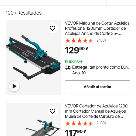
100+
Resultados
VEVOR Máquina de Cortar Azulejos
Profesional 1200mm Cortador de
Azulejos Ancho de Corte 35-
1200 mm Cortadora de Piso
(2,138)
Laminado Espesor de Corte 6-
129
90
€
15 mm Cortador Manual de
Azulejos de Aluminio Corte
Disponible
Entrega:
tan pronto como Lun.
Ago. 10
Añadir al carrito
VEVOR Cortador de Azulejos 1200
mm Cortador Manual de Azulejos
Muela de Corte de Carburo de
Tungsteno Posicionamiento por
(2,138)
Infrarrojos Pies Antideslizantes
117
90
€
para Instaladores Profesionales