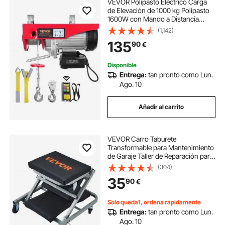
VEVOR Polipasto Eléctrico Carga
de Elevación de 1000 kg Polipasto
1600W con Mando a Distancia
Inalámbrico 10m/min Altura de
(1,142)
Elevación 12m Cable Único Motor
135
90
€
para Garajes Almacenes Plantas
Disponible
Entrega:
tan pronto como Lun.
Ago. 10
Añadir al carrito
VEVOR Carro Taburete
Transformable para Mantenimiento
de Garaje Taller de Reparación para
Automóviles Vehículos 6 Ruedas
(304)
Giratorias Capacidad de Carga 136
35
90
€
Kg, Taburete Reclinable Carro
Plegable
Solo queda1, ordena rápidamente
Entrega:
tan pronto como Lun.
Ago. 10