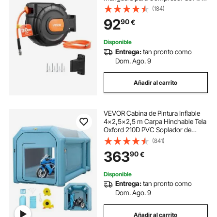
Presión Máxima de 300 PSI, con
(184)
Entrada de 2 m, Montaje en Pared
92
90
€
Giratorio de 180°, para Garaje, Taller
Disponible
Entrega:
tan pronto como
Dom. Ago. 9
Añadir al carrito
VEVOR Cabina de Pintura Inflable
4x2,5x2,5 m Carpa Hinchable Tela
Oxford 210D PVC Soplador de
Inflado 680W Ventilador 330W
(841)
Cabina de Garaje Inflable Portátil
363
90
€
Azul Carpa para Automóvil
Camping Feria
Disponible
Entrega:
tan pronto como
Dom. Ago. 9
Añadir al carrito