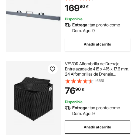
200 mm Barredora Magnética
169
90
€
Antioxidante para Objetos
Metálicos Chatarra Taller Garaje
Disponible
Entrega:
tan pronto como
Dom. Ago. 9
Añadir al carrito
VEVOR Alfombrilla de Drenaje
Entrelazada de 415 x 415 x 17,6 mm,
24 Alfombrillas de Drenaje
Entrelazadas, Alfombrilla de
(665)
Drenaje de Polipropileno
76
90
€
Antideslizante para Suelo, Baño,
Garaje, Jardín, Negro
Disponible
Entrega:
tan pronto como
Dom. Ago. 9
Añadir al carrito