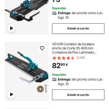
Disponible
Entrega:
tan pronto como Lun.
Ago. 10
Añadir al carrito
VEVOR Cortador de Azulejos
Ancho de Corte 35-800 mm
Cortadora de Piso Laminado
Espesor de Corte 6-15 mm
(2,138)
Cortador Manual de Azulejos de
82
90
€
Aluminio Corte Preciso y Suave
para Piedra, Baldosas Ordinarias
Disponible
Entrega:
tan pronto como Lun.
Ago. 10
Añadir al carrito