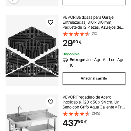
VEVOR Baldosas para Garaje
Entrelazadas, 310 x 310 mm,
Paquete de 12 Piezas, Azulejos de
Drenaje de Polipropileno,
(10)
Autoventilado, Antideslizante, Suelo
29
90
€
Modular para Cocina Piscina Baño,
Color Negro
Disponible
Entrega:
Jue. Ago. 6 - Lun. Ago.
10
Añadir al carrito
VEVOR Fregadero de Acero
Inoxidable, 120 x 50 x 94 cm, Un
Seno con Grifo Agua Caliente y Fría
y 2 Compartimentos de
(345)
Almacenamiento, para Garaje o
437
90
€
Restaurante, Lavabo Exterior con
Encimera Derecha