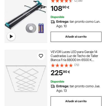
(2,138)
Infrarrojos Pies Antideslizantes
108
90
€
Doble Carril para Profesionales
Principiantes
Disponible
Entrega:
tan pronto como Lun.
Ago. 10
Añadir al carrito
VEVOR Luces LED para Garaje 14
Cuadradas Luz de Techo de Taller
Blanca Fría 88000 lm 6500 K
Iluminación de Garaje de Bricolaje
(72)
Súper Brillante para Sótano,
225
90
€
Almacén, Salón de Belleza, Garaje
Disponible
Entrega:
tan pronto como Jue.
Ago. 13
Añadir al carrito