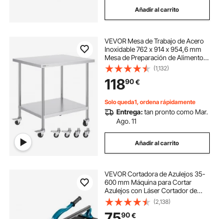
Añadir al carrito
VEVOR Mesa de Trabajo de Acero
Inoxidable 762 x 914 x 954,6 mm
Mesa de Preparación de Alimentos
con 4 Ruedas Mesa de Cocina
(1,132)
Estante Ajustable en Altura para
118
90
€
Cocina Restaurante Bar Garaje al
Aire Libre
Solo queda1, ordena rápidamente
Entrega:
tan pronto como Mar.
Ago. 11
Añadir al carrito
VEVOR Cortadora de Azulejos 35-
600 mm Máquina para Cortar
Azulejos con Láser Cortador de
Azulejos Manual Cortadora de
(2,138)
Cerámica con Soporte
75
90
€