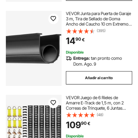
VEVOR Junta para Puerta de Garaje
3 m, Tira de Sellado de Goma
Ancho del Caucho 10 cm Extremo
en T para Evitar Penetración del
(395)
Viento, Lluvia, Lámina, Puerta
14
90
€
Seccional y Basculante, Almacén de
Fábrica
Disponible
Entrega:
tan pronto como
Dom. Ago. 9
Añadir al carrito
VEVOR Juego de 6 Rieles de
Amarre E-Track de 1,5 m, con 2
Correas de Trinquete, 6 Juntas
Tóricas, 6 Correas de Amarre con
(48)
Anilla en D y 12 Tapas para Garajes,
109
90
€
Furgonetas, Remolques y
Motocicletas
Disponible