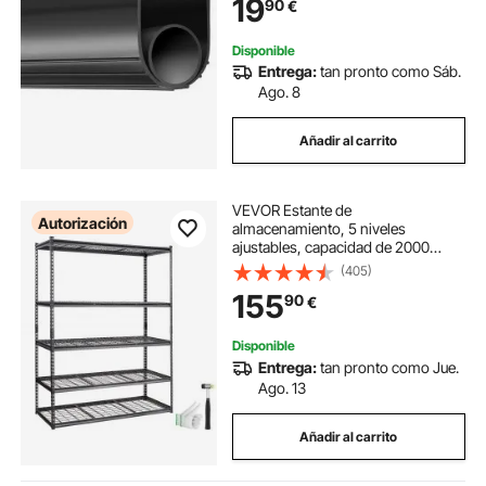
19
90
€
Seccional y Basculante, Almacén de
Fábrica
Disponible
Entrega:
tan pronto como Sáb.
Ago. 8
Añadir al carrito
VEVOR Estante de
Autorización
almacenamiento, 5 niveles
ajustables, capacidad de 2000
libras, estantes de garaje
(405)
resistentes, 60 x 24 x 78 pulgadas
155
90
€
para cocina, despensa, sótano,
baño, armario de lino
Disponible
Entrega:
tan pronto como Jue.
Ago. 13
Añadir al carrito