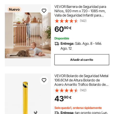
VEVOR Barrera de Seguridad para
Nuevo
Niños, 920 mm x 720 - 1085 mm,
Valla de Seguridad Infantil para
Gatos y Perros, con Doble Bloqueo
(142)
Cierre Automático, Apertura de Una
60
90
€
Mano, para Escaleras Hogar,
Blanco
Disponible
Entrega:
Sáb. Ago. 8 - Mié.
Ago. 12
Añadir al carrito
VEVOR Bolardo de Seguridad Metal
106.6CM de Altura Bolardo de
Acero Amarillo Tráfico Bolardo de
Tubo de Acero para Seguridad del
(142)
Tráfico
43
90
€
Solo queda1, ordena rápidamente
Entrega:
tan pronto como Lun.