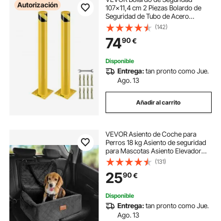
Autorización
107x11,4 cm 2 Piezas Bolardo de
Seguridad de Tubo de Acero
Recubrimiento de Polvo Amarillo
(142)
Barrera de Seguridad con 8 Pernos
74
90
€
de Anclaje para Aparcamiento,
Peatones, Escuelas
Disponible
Entrega:
tan pronto como Jue.
Ago. 13
Añadir al carrito
VEVOR Asiento de Coche para
Perros 18 kg Asiento de seguridad
para Mascotas Asiento Elevador
Impermeable con Correa de
(131)
Seguridad con Clip Acolchado de
25
90
€
Algodón PP Silla para Coche para
Mascotas, Negro
Disponible
Entrega:
tan pronto como Jue.
Ago. 13