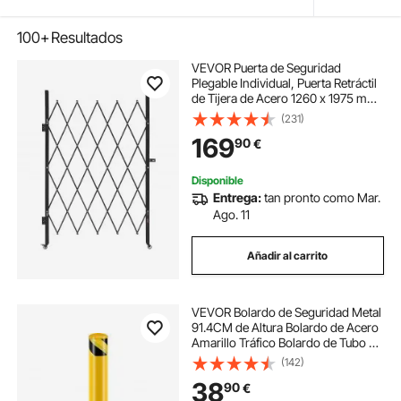
100+
Resultados
VEVOR Puerta de Seguridad
Plegable Individual, Puerta Retráctil
de Tijera de Acero 1260 x 1975 mm
con Cerradura y Ruedas Giratorias
(231)
de 360° para Seguridad de Entrada,
169
90
€
Garaje, Almacén y Piscina
Disponible
Entrega:
tan pronto como Mar.
Ago. 11
Añadir al carrito
VEVOR Bolardo de Seguridad Metal
91.4CM de Altura Bolardo de Acero
Amarillo Tráfico Bolardo de Tubo de
Acero para Seguridad del Tráfico
(142)
38
90
€