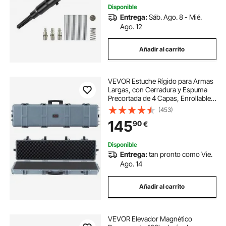
Disponible
Entrega:
Sáb. Ago. 8 - Mié.
Ago. 12
Añadir al carrito
VEVOR Estuche Rígido para Armas
Largas, con Cerradura y Espuma
Precortada de 4 Capas, Enrollable,
Resistente al Agua IP67 y Polvo, 138
(453)
x 38,5 x 16,5 cm, Color Gris, para
145
90
€
Viajes en Avión y Tren
Disponible
Entrega:
tan pronto como Vie.
Ago. 14
Añadir al carrito
VEVOR Elevador Magnético