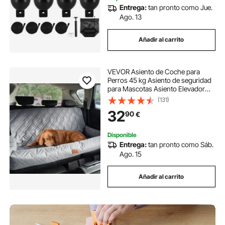
Entrega:
tan pronto como Jue.
Ago. 13
Añadir al carrito
VEVOR Asiento de Coche para
Perros 45 kg Asiento de seguridad
para Mascotas Asiento Elevador
Impermeable con Correa de
(131)
Seguridad con Clip Acolchado de
32
90
€
Algodón PP Silla para Coche para
Mascotas, Gris
Disponible
Entrega:
tan pronto como Sáb.
Ago. 15
Añadir al carrito