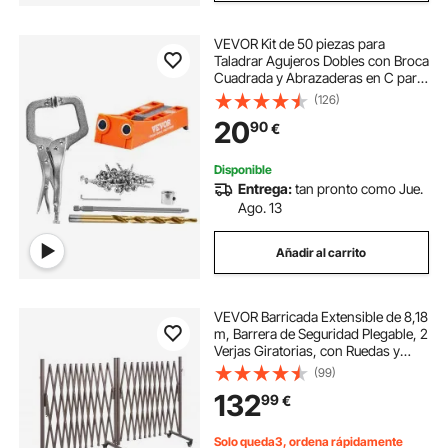
VEVOR Kit de 50 piezas para
Taladrar Agujeros Dobles con Broca
Cuadrada y Abrazaderas en C para
Clavijas Plantilla para Taladrar
(126)
Agujeros y Agujeros en Ángulo,
20
90
€
para Taladrar para Trabajar Madera
Disponible
Entrega:
tan pronto como Jue.
Ago. 13
Añadir al carrito
VEVOR Barricada Extensible de 8,18
m, Barrera de Seguridad Plegable, 2
Verjas Giratorias, con Ruedas y
Frenos, de Aleación de Aluminio,
(99)
para Jardín Patio Construcción
132
99
€
Control de Espacios, Color Marrón
Solo queda3, ordena rápidamente