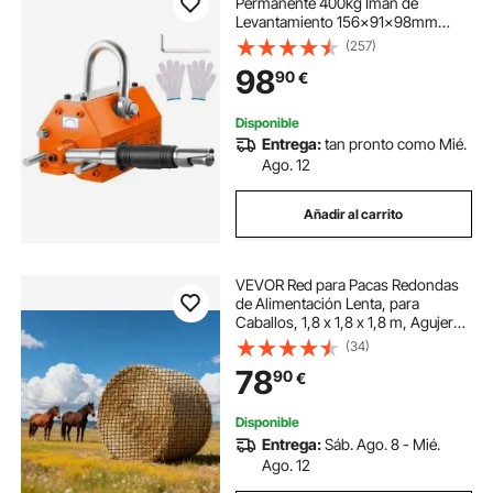
Permanente 400kg Imán de
Levantamiento 156x91x98mm
Factor de Seguridad de 2,5
(257)
Polipasto de Neodimio N42
98
90
€
Soporte Magnético con Gancho
para Manipulación de Materiales
Magnéticos
Disponible
Entrega:
tan pronto como Mié.
Ago. 12
Añadir al carrito
VEVOR Red para Pacas Redondas
de Alimentación Lenta, para
Caballos, 1,8 x 1,8 x 1,8 m, Agujeros
38,1 x 38,1 mm, PE, con Bridas,
(34)
Lanzadera de Aguja, Hilo de
78
90
€
Reparación y Bolsa de
Almacenamiento
Disponible
Entrega:
Sáb. Ago. 8 - Mié.
Ago. 12