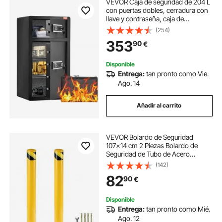
VEVOR Caja de seguridad de 204 L
con puertas dobles, cerradura con
llave y contraseña, caja de
seguridad con bolsa ignífuga,
(254)
estante para llaves, luz LED y 2
353
90
€
divisores ajustables y extraíbles en
altura para dinero, documentos,
joyas y objetos de valor, color
Disponible
negro
Entrega:
tan pronto como Vie.
Ago. 14
Añadir al carrito
VEVOR Bolardo de Seguridad
107x14 cm 2 Piezas Bolardo de
Seguridad de Tubo de Acero
Recubrimiento de Polvo Amarillo
(142)
Barrera de Seguridad con 8 Pernos
82
90
€
de Anclaje para Aparcamiento,
Peatones, Escuelas
Disponible
Entrega:
tan pronto como Mié.
Ago. 12