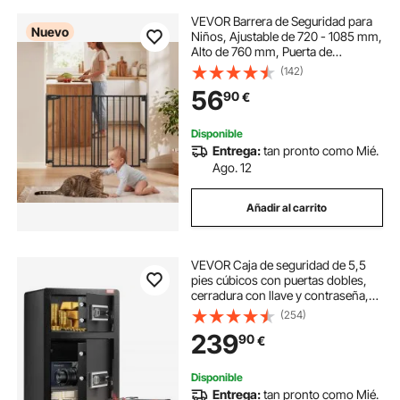
VEVOR Barrera de Seguridad para
Nuevo
Niños, Ajustable de 720 - 1085 mm,
Alto de 760 mm, Puerta de
Seguridad para Perros y Gatos,
(142)
Cierre Automático y Apertura en 2
56
90
€
Sentidos, para Escaleras
Dormitorio, Negro
Disponible
Entrega:
tan pronto como Mié.
Ago. 12
Añadir al carrito
VEVOR Caja de seguridad de 5,5
pies cúbicos con puertas dobles,
cerradura con llave y contraseña,
caja de seguridad con bolsa
(254)
ignífuga, estante para llaves, luz
239
90
€
LED, 2 divisores extraíbles y
ajustables en altura y 1 gabinete
para dinero, documentos, joyas y
Disponible
objetos de valor, color negro
Entrega:
tan pronto como Mié.