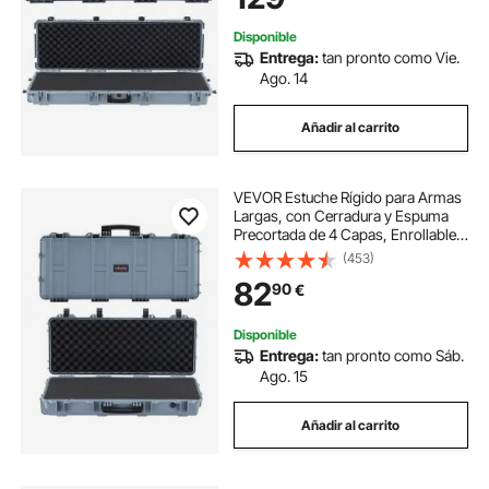
Disponible
Entrega:
tan pronto como Vie.
Ago. 14
Añadir al carrito
VEVOR Estuche Rígido para Armas
Largas, con Cerradura y Espuma
Precortada de 4 Capas, Enrollable,
Resistente al Agua IP67 y Polvo,
(453)
97,8 x 42 x 17,3 cm, Color Gris, para
82
90
€
Viajes en Avión y Tren
Disponible
Entrega:
tan pronto como Sáb.
Ago. 15
Añadir al carrito