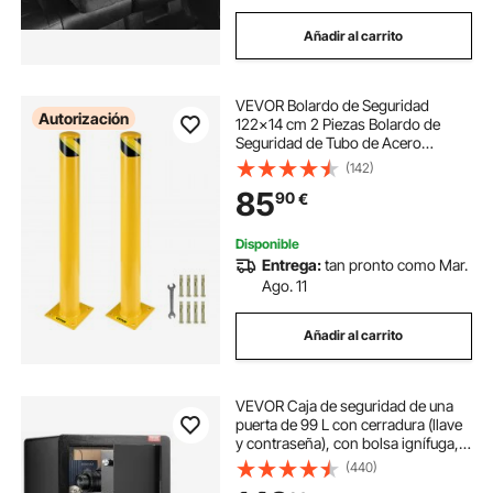
Añadir al carrito
VEVOR Bolardo de Seguridad
Autorización
122x14 cm 2 Piezas Bolardo de
Seguridad de Tubo de Acero
Recubrimiento de Polvo Amarillo
(142)
Barrera de Seguridad con 8 Pernos
85
90
€
de Anclaje para Aparcamiento,
Peatones, Escuelas
Disponible
Entrega:
tan pronto como Mar.
Ago. 11
Añadir al carrito
VEVOR Caja de seguridad de una
puerta de 99 L con cerradura (llave
y contraseña), con bolsa ignífuga,
porta llaves, luz LED y 2 estantes,
(440)
para dinero, documentos, joyas y