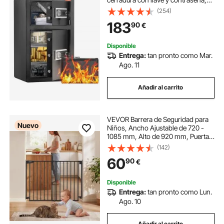
caja de seguridad con bolsa
(254)
ignífuga, estante para llaves, luz
183
90
€
LED y 2 divisores ajustables y
extraíbles en altura para dinero,
documentos, joyas y objetos de
Disponible
valor, color negro
Entrega:
tan pronto como Mar.
Ago. 11
Añadir al carrito
VEVOR Barrera de Seguridad para
Nuevo
Niños, Ancho Ajustable de 720 -
1085 mm, Alto de 920 mm, Puertas
de Seguridad para Gatos y Perros,
(142)
Doble Bloqueo y Cierre Automático,
60
90
€
para Escaleras Dormitorio, Negro
Disponible
Entrega:
tan pronto como Lun.
Ago. 10
Añadir al carrito