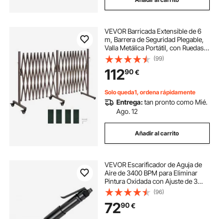
VEVOR Barricada Extensible de 6
m, Barrera de Seguridad Plegable,
Valla Metálica Portátil, con Ruedas y
Frenos, Aleación de Aluminio, para
(99)
Jardín Patio Construcción Control
112
90
€
de Espacios, Color Marrón
Solo queda1, ordena rápidamente
Entrega:
tan pronto como Mié.
Ago. 12
Añadir al carrito
VEVOR Escarificador de Aguja de
Aire de 3400 BPM para Eliminar
Pintura Oxidada con Ajuste de 3
Velocidades, 19 Agujas
(96)
Endurecidas, 3 Conectores de
72
90
€
Boquilla de Aire, Compacto, con
Agarre Ergonómico