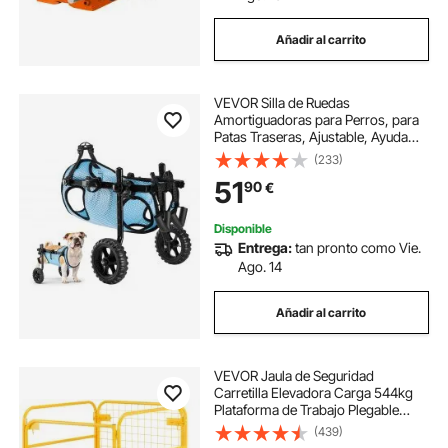
Añadir al carrito
VEVOR Silla de Ruedas
Amortiguadoras para Perros, para
Patas Traseras, Ajustable, Ayuda
para Caminar para Perros
(233)
Discapacitados, Paralizados o
51
90
€
Lesionados de hasta 15 kg, Talla M,
Negro y Azul
Disponible
Entrega:
tan pronto como Vie.
Ago. 14
Añadir al carrito
VEVOR Jaula de Seguridad
Carretilla Elevadora Carga 544kg
Plataforma de Trabajo Plegable
92x92cm 1-2 personas Ruedas
(439)
Giratorias Bloqueables Cadena de