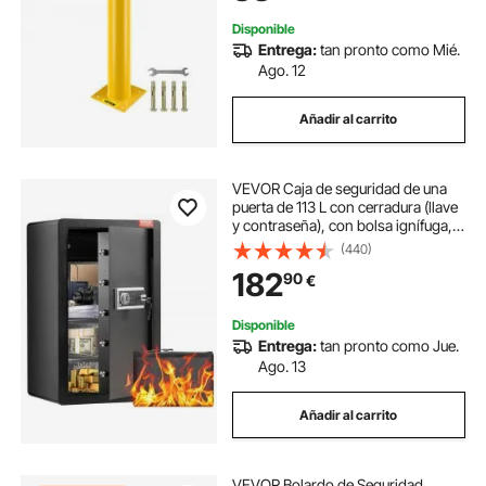
Disponible
Entrega:
tan pronto como Mié.
Ago. 12
Añadir al carrito
VEVOR Caja de seguridad de una
puerta de 113 L con cerradura (llave
y contraseña), con bolsa ignífuga,
estante para llaves, luz LED, 2
(440)
estantes y 1 gabinete, para dinero,
182
90
€
documentos, joyas y objetos de
valor, color negro
Disponible
Entrega:
tan pronto como Jue.
Ago. 13
Añadir al carrito
VEVOR Bolardo de Seguridad