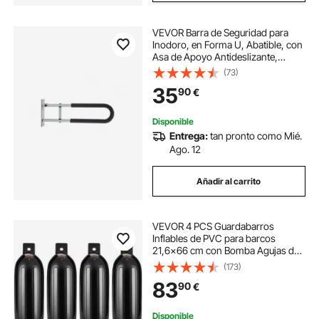
VEVOR Barra de Seguridad para
Inodoro, en Forma U, Abatible, con
Asa de Apoyo Antideslizante,
Carga de 136 kg para Personas
(73)
Mayores, Discapacitadas y
35
90
€
Embarazadas, 230 x 75 x 605 mm,
Plata Mate
Disponible
Entrega:
tan pronto como Mié.
Ago. 12
Añadir al carrito
VEVOR 4 PCS Guardabarros
Inflables de PVC para barcos
21,6x66 cm con Bomba Agujas de
Aire, Cuerdas y Bolsa de
(173)
Almacenamiento de Parachoques
83
90
€
para Proteger Canoas, Pontones,
Muelles para Barcos de Pesca
Disponible