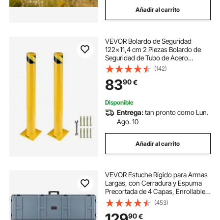
Añadir al carrito
VEVOR Bolardo de Seguridad
122x11,4 cm 2 Piezas Bolardo de
Seguridad de Tubo de Acero
Recubrimiento de Polvo Amarillo
(142)
Barrera de Seguridad con 8 Pernos
83
90
€
de Anclaje para Aparcamiento,
Peatones, Escuelas
Disponible
Entrega:
tan pronto como Lun.
Ago. 10
Añadir al carrito
VEVOR Estuche Rígido para Armas
Largas, con Cerradura y Espuma
Precortada de 4 Capas, Enrollable,
Resistente al Agua IP67 y Polvo,
(453)
139,1 x 43,5 x 18,8 cm, Color Gris,
129
90
€
para Viajes en Avión y Tren