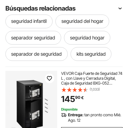
Búsquedas relacionadas
seguridad infantil
seguridad del hogar
separador seguridad
seguridad hogar
separador de seguridad
kits seguridad
conos naranjas de seguridad
VEVOR Caja Fuerte de Seguridad 74
L , con Llave y Cerradura Digital,
Caja de Seguridad BXG-052
alfombra de seguridad
Pequeña Digital
(1,033)
145
90
€
alfombra seguridad
cortinas seguridad
Disponible
Entrega:
tan pronto como Mié.
cortina de seguridad
varilla de seguridad
Ago. 12