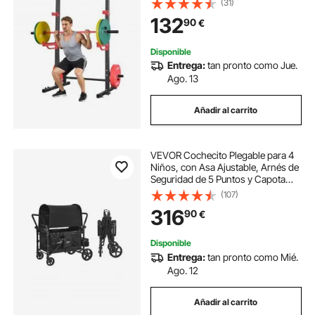
(31)
de Seguridad para Sentadillas con
132
90
€
Barra, Press de Banca y Dominadas
Disponible
Entrega:
tan pronto como Jue.
Ago. 13
Añadir al carrito
VEVOR Cochecito Plegable para 4
Niños, con Asa Ajustable, Arnés de
Seguridad de 5 Puntos y Capota
Extraíble, 4 Plazas, para Camping,
(107)
Negro(Carga de 150 kg), Acero al
316
90
€
Carbono, 1650 x 725 x 1250 mm
Disponible
Entrega:
tan pronto como Mié.
Ago. 12
Añadir al carrito