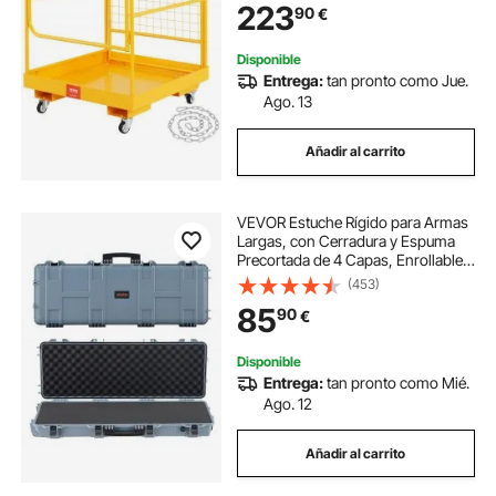
223
90
€
Drenaje con Orificio Seguridad para
Trabajo Aéreo
Disponible
Entrega:
tan pronto como Jue.
Ago. 13
Añadir al carrito
VEVOR Estuche Rígido para Armas
Largas, con Cerradura y Espuma
Precortada de 4 Capas, Enrollable,
Resistente al Agua IP67 y Polvo, 109
(453)
x 41 x 15,5 cm, Color Gris, para
85
90
€
Viajes en Avión y Tren
Disponible
Entrega:
tan pronto como Mié.
Ago. 12
Añadir al carrito