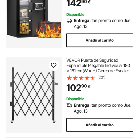
142
90
€
objetos de valor, color negro
Disponible
Entrega:
tan pronto como Jue.
Ago. 13
Añadir al carrito
VEVOR Puerta de Seguridad
Expandible Plegable Individual 180
× 161 cm(W × H) Cerca de Escalera
de Acero Balanceo de 360° Puerta
(231)
de Tijera o Puerta con Candado
102
90
€
para Hogar, Sótano, Garaje, Negro
Disponible
Entrega:
tan pronto como Jue.
Ago. 13
Añadir al carrito