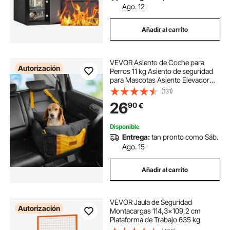
Ago. 12
Añadir al carrito
VEVOR Asiento de Coche para
Autorización
Perros 11 kg Asiento de seguridad
para Mascotas Asiento Elevador
Impermeable con Correa de
(131)
Seguridad con Clip Acolchado de
26
90
€
Algodón PP Silla para Coche para
Mascotas, Negro
Disponible
Entrega:
tan pronto como Sáb.
Ago. 15
Añadir al carrito
VEVOR Jaula de Seguridad
Autorización
Montacargas 114,3x109,2 cm
Plataforma de Trabajo 635 kg