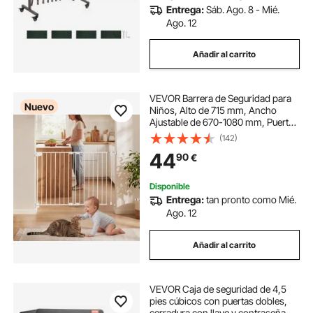
Entrega:
Sáb. Ago. 8 - Mié.
Ago. 12
Añadir al carrito
VEVOR Barrera de Seguridad para
Nuevo
Niños, Alto de 715 mm, Ancho
Ajustable de 670-1080 mm, Puerta
de Seguridad para Bebés,
(142)
Instalación de Taladros en la Pared,
44
90
€
para Escaleras Dormitorio, Color
Blanco
Disponible
Entrega:
tan pronto como Mié.
Ago. 12
Añadir al carrito
VEVOR Caja de seguridad de 4,5
pies cúbicos con puertas dobles,
cerradura con llave y contraseña,