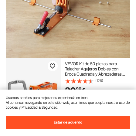
VEVOR Kit de 50 piezas para
Taladrar Agujeros Dobles con
Broca Cuadrada y Abrazaderas
en C para Clavijas Plantilla para
(126)
Taladrar Agujeros y Agujeros en
20
90
€
Ángulo, para Taladrar para
Trabajar Madera
Usamos cookies para mejorar su experiencia en línea.
Disponible
Al continuar navegando en este sitio web, asumimos que acepta nuestro uso de
cookies y
Privacidad & Seguridad.
Entrega:
tan pronto como
Jue. Ago. 13
Estar de acuerdo
Añadir al carrito