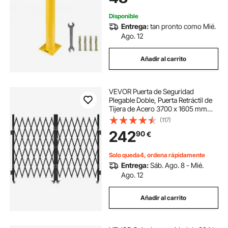
Disponible
Entrega:
tan pronto como Mié.
Ago. 12
Añadir al carrito
VEVOR Puerta de Seguridad
Plegable Doble, Puerta Retráctil de
Tijera de Acero 3700 x 1605 mm
con Cerradura y Ruedas Giratorias
(117)
de 360° para Seguridad de Entrada,
242
90
€
Garaje, Almacén y Piscina, Negro
Solo queda4, ordena rápidamente
Entrega:
Sáb. Ago. 8 - Mié.
Ago. 12
Añadir al carrito