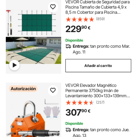
VEVOR Cubierta de Seguridad para
Piscina Tamaño de Cubierta 4,9 x
8,5 m Cobertor para Piscina
Rectangular Tamaño de Piscina 4,3
(859)
x 7,9 m Lona de Piscina para
229
90
€
Piscinas Enterradas de Hogar
Jardín Hotel
Disponible
Entrega:
tan pronto como Mar.
Ago. 11
Añadir al carrito
VEVOR Elevador Magnético
Autorización
Permanente 3750kg Imán de
Levantamiento 300x133x139mm
Factor de Seguridad de 2,5
(257)
Polipasto de Neodimio N42
307
90
€
Soporte Magnético con Gancho
para Manipulación de Material
Magnético
Disponible
Entrega:
tan pronto como Jue.
Ago. 13