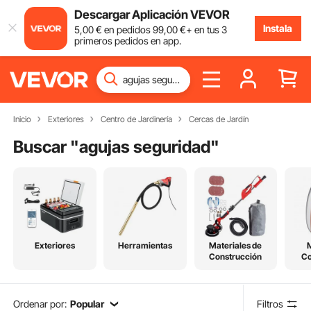
Descargar Aplicación VEVOR
Instala
5
,00
€
en pedidos
99
,00
€
+ en tus 3
primeros pedidos en app.
Inicio
Exteriores
Centro de Jardinería
Cercas de Jardín
Buscar "
agujas seguridad
"
Exteriores
Herramientas
Materiales de
Construcción
C
Ordenar por:
Popular
Filtros