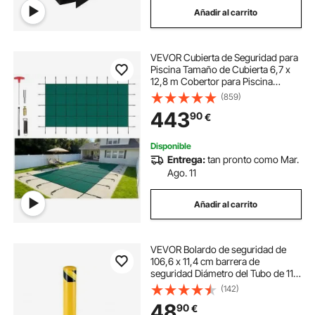
Añadir al carrito
cinta seguridad
cinta para seguridad
VEVOR Cubierta de Seguridad para
seguridad construcción
Piscina Tamaño de Cubierta 6,7 x
12,8 m Cobertor para Piscina
Rectangular Tamaño de Piscina 6,1
(859)
x 12,2 m Lona de Piscina para
443
90
€
Piscinas Enterradas de Hogar
Jardín Hotel
Disponible
Entrega:
tan pronto como Mar.
Ago. 11
Añadir al carrito
VEVOR Bolardo de seguridad de
106,6 x 11,4 cm barrera de
seguridad Diámetro del Tubo de 11,4
cm Espesor de 3 mm tubo con
(142)
recubrimiento en polvo amarillo,
48
90
€
barrera de seguridad