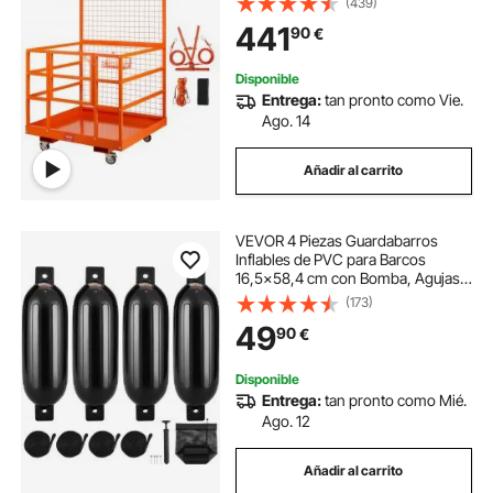
(439)
441
90
€
Disponible
Entrega:
tan pronto como Vie.
Ago. 14
Añadir al carrito
VEVOR 4 Piezas Guardabarros
Inflables de PVC para Barcos
16,5x58,4 cm con Bomba, Agujas
de Aire, Cuerdas y Bolsa de
(173)
Almacenamiento de Parachoques
49
90
€
para Canoas, Pontones, Barcos,
Barcos de Pesca, Muelle
Disponible
Entrega:
tan pronto como Mié.
Ago. 12
Añadir al carrito