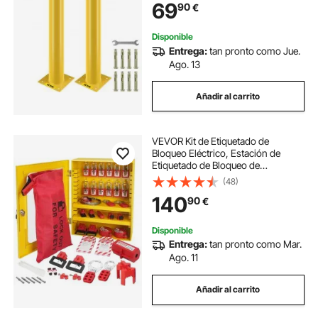
69
90
€
de Anclaje para Aparcamiento,
Peatones, Escuelas
Disponible
Entrega:
tan pronto como Jue.
Ago. 13
Añadir al carrito
VEVOR Kit de Etiquetado de
Bloqueo Eléctrico, Estación de
Etiquetado de Bloqueo de
Seguridad de 59 Piezas con
(48)
Candados, Cerrojos, Etiquetas,
140
90
€
Bridas, Bloqueo de Enchufe,
Bloqueo de Disyuntor, Caja
Disponible
Entrega:
tan pronto como Mar.
Ago. 11
Añadir al carrito