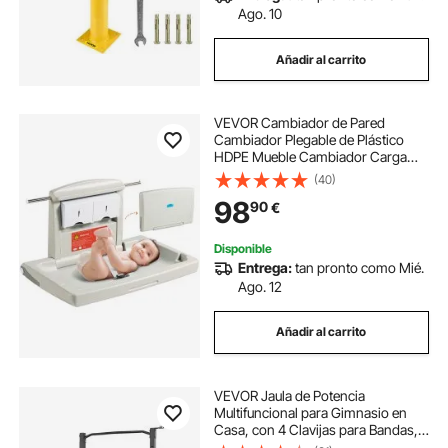
Ago. 10
Añadir al carrito
VEVOR Cambiador de Pared
Cambiador Plegable de Plástico
HDPE Mueble Cambiador Carga
Máxima de 20 kg con Correa de
(40)
Seguridad Plegado Rápido con Un
98
90
€
Solo Toque Instalación Fácil para
Bebé, 86x56,5x50 cm
Disponible
Entrega:
tan pronto como Mié.
Ago. 12
Añadir al carrito
VEVOR Jaula de Potencia
Multifuncional para Gimnasio en
Casa, con 4 Clavijas para Bandas,
Ganchos en J Ajustables y Barras