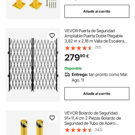
Añadir al carrito
VEVOR Puerta de Seguridad
Ampliable Puerta Doble Plegable
3,82 m x 2,16 m Valla de Escalera
de Acero, balanceo de 360° Puerta
(117)
de Tijera o Puerta con Candado
279
90
€
para el sótano del hogar
Disponible
Entrega:
tan pronto como Mar.
Ago. 11
Añadir al carrito
VEVOR Bolardo de Seguridad
91x11,4 cm 2 Piezas Bolardo de
Seguridad de Tubo de Acero
Recubrimiento de Polvo Amarillo
(142)
Barrera de Seguridad con 8 Pernos