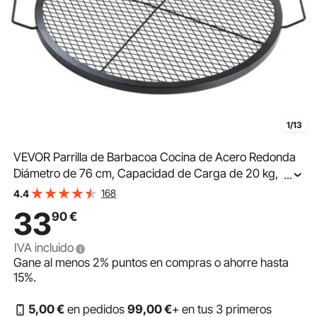
1/13
VEVOR Parrilla de Barbacoa Cocina de Acero Redonda
Diámetro de 76 cm, Capacidad de Carga de 20 kg,
...
Material de Utensilios con Marca X para Chimenea,
168
4.4
Brasero, Barbacoa, Pícnic, Camping, Jardín, Negro
33
90
€
IVA incluido
Gane al menos
2%
puntos en compras o ahorre hasta
15%
.
5
,00
€
en pedidos
99
,00
€
+ en tus 3 primeros