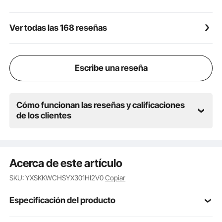
Uso versátil: diseñado para utensilios de cocina,
sartenes y ollas al aire libre, para cocinar a fuego
Ver todas las 168 reseñas
abierto. A menudo se utiliza al aire libre para
acampar, hacer caminatas, hacer picnics, viajar,
escalar, pescar y otras actividades al aire libre.
Escribe una reseña
Cómo funcionan las reseñas y calificaciones
de los clientes
Acerca de este artículo
SKU: YXSKKWCHSYX301HI2V0
Copiar
Especificación del producto