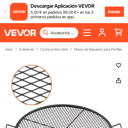
Descargar Aplicación VEVOR
Instala
5
,00
€
en pedidos
99
,00
€
+ en tus 3
primeros pedidos en app.
Inicio
Exteriores
Cocina al Aire Libre
Piezas de Repuesto para Parrillas