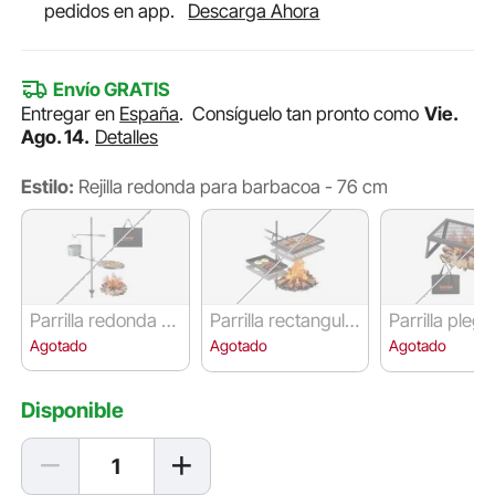
pedidos en app.
Descarga Ahora
Envío GRATIS
Entregar en
España
.
Consíguelo tan pronto como
Vie.
Ago. 14.
Detalles
Estilo:
Rejilla redonda para barbacoa - 76 cm
Parrilla redonda v
Parrilla rectangula
Parrilla plega
ertical - 36 cm
r vertical - 43 cm
46 cm
Agotado
Agotado
Agotado
Disponible