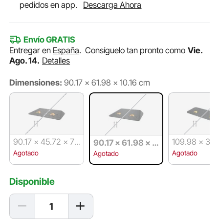
pedidos en app.
Descarga Ahora
Envío GRATIS
Entregar en
España
.
Consíguelo tan pronto como
Vie.
Ago. 14.
Detalles
Dimensiones:
90.17 × 61.98 × 10.16 cm
90.17 × 45.72 × 7.
109.98 × 32 
90.17 × 61.98 × 1
62 cm
cm
0.16 cm
Agotado
Agotado
Agotado
Disponible