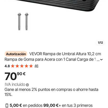
1/12
VEVOR Rampa de Umbral Altura 10,2 cm
Autorización
Rampa de Goma para Acera con 1 Canal Carga de 15 T
...
Superficie Texturizada Antideslizante para Silla de
46
4.8
Ruedas Coche Scooter Muelle Garaje 90,2x62x10,2 cm
70
90
€
IVA incluido
Gane al menos
2%
puntos en compras o ahorre hasta
15%
.
5
,00
€
en pedidos
99
,00
€
+ en tus 3 primeros