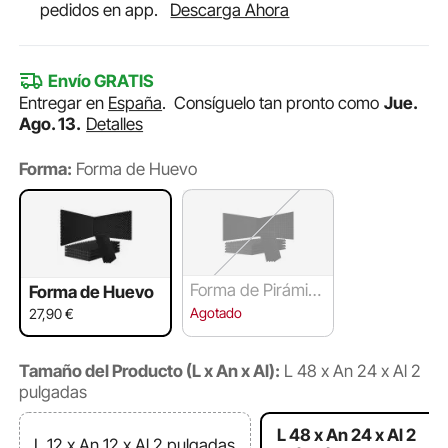
pedidos en app.
Descarga Ahora
Envío GRATIS
Entregar en
España
.
Consíguelo tan pronto como
Jue.
Ago. 13.
Detalles
Forma:
Forma de Huevo
Forma de Pirámid
Forma de Huevo
e
Agotado
27,90
€
Tamaño del Producto (L x An x Al):
L 48 x An 24 x Al 2
pulgadas
L 48 x An 24 x Al 2
L 12 x An 12 x Al 2 pulgadas