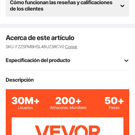
Cómo funcionan las reseñas y calificaciones
de los clientes
Acerca de este artículo
SKU: FZZSPMBHSL48UZ3RCV0
Copiar
Especificación del producto
Número de
Descripción
JDM50-4
modelo
Densidad del
30 kg/m³
poliuretano
4
Número de piezas
Estructura del