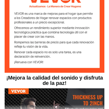
Forma de huevo
producto
Si es
No
autoadhesivo
5,7 lbs/2,584 kg
Peso del producto
48 x 24 x 2 pulgs/1200 x
Tamaño del
producto
600 x 50 mm
¡Mejora la calidad del sonido y disfruta
de la paz!