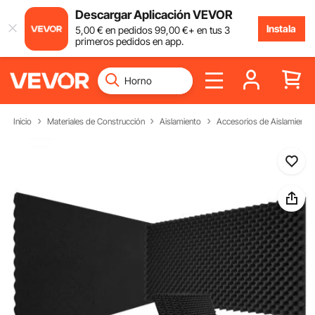
Descargar Aplicación VEVOR
Instala
5
,00
€
en pedidos
99
,00
€
+ en tus 3
primeros pedidos en app.
Inicio
Materiales de Construcción
Aislamiento
Accesorios de Aislamiento