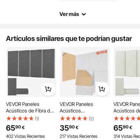
Ver más
Fabricado con espuma de poliuretano de alta densidad, este material es liviano
pero duradero y recupera rápidamente su forma sin colapsar.
Artículos similares que te podrían gustar
VEVOR Paneles
VEVOR Paneles
VEVOR Pane
Acústicos de Fibra de
Acústicos
Acústicos d
Vidrio, Paneles de
Autoadhesivos, 18 uds,
Vidrio, Pane
(1)
(2)
Absorción de Sonido,
30 x 30 x 1 cm,
Absorción d
65
35
65
90
90
90
€
€
€
Insonorizados
Espuma Insonorizada,
Insonorizad
402 Vistas Recientes
217 Vistas Recientes
314 Vistas Re
Autoadhesivos, para
Fibra de Poliéster, Alta
Autoadhesiv