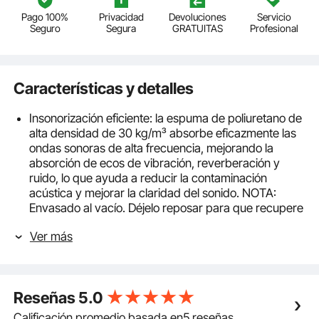
Pago 100%
Privacidad
Devoluciones
Servicio
Seguro
Segura
GRATUITAS
Profesional
Características y detalles
Insonorización eficiente: la espuma de poliuretano de
alta densidad de 30 kg/m³ absorbe eficazmente las
ondas sonoras de alta frecuencia, mejorando la
absorción de ecos de vibración, reverberación y
ruido, lo que ayuda a reducir la contaminación
acústica y mejorar la claridad del sonido. NOTA:
Envasado al vacío. Déjelo reposar para que recupere
su forma. Si tiene alguna pregunta, no dude en
Ver más
contactar con nuestro servicio de atención al cliente.
Clasificación de reacción al fuego: E
Excelente rendimiento: este material cuenta con
múltiples cualidades superiores, como insonorización
Reseñas
5.0
y seguridad. Recupera rápidamente su forma original
después de abrirlo, manteniendo su forma completa
Calificación promedio basada en5 reseñas