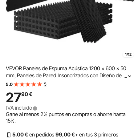
1/12
VEVOR Paneles de Espuma Acústica 1200 x 600 x 50
mm, Paneles de Pared Insonorizados con Diseño de
...
Huevo, Paneles Absorbentes de Sonido para Paredes y
5
5.0
Techos de Estudio, 4 uds
27
90
€
IVA incluido
Gane al menos
2%
puntos en compras o ahorre hasta
15%
.
5
,00
€
en pedidos
99
,00
€
+ en tus 3 primeros