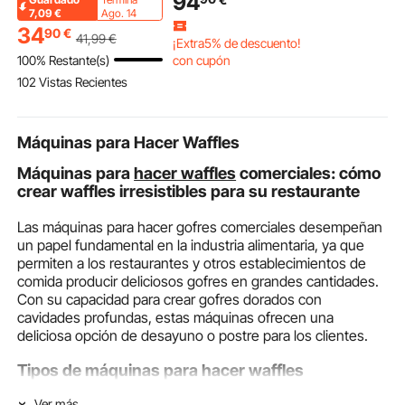
94
Córdoba, Ibiza, León,
Plegables Portátiles
Baldosas De
7,09
€
Ago. 14
Toledo, Volkswagen
con Patas Resistentes
Tablero de
34
90
€
41
,99
€
¡Extra5% de descuento!
Golf, Polo, Tiguan,
y Almohadillas
con Sistema 
100% Restante(s)
con cupón
Vento, Audi 1.4 T, 1.8 T,
Antideslizantes para
Resistente a
102 Vistas Recientes
1.6 L y Volkswagen 1.4
Carpintería,
Manchas, pa
L y 1.6 L
Carpinteros y
Baño, Oficin
Contratistas
Máquinas para Hacer Waffles
Máquinas para
hacer waffles
comerciales: cómo
crear waffles irresistibles para su restaurante
Las máquinas para hacer gofres comerciales desempeñan
un papel fundamental en la industria alimentaria, ya que
permiten a los restaurantes y otros establecimientos de
comida producir deliciosos gofres en grandes cantidades.
Con su capacidad para crear gofres dorados con
cavidades profundas, estas máquinas ofrecen una
deliciosa opción de desayuno o postre para los clientes.
Tipos de máquinas para hacer waffles
comerciales
Ver más