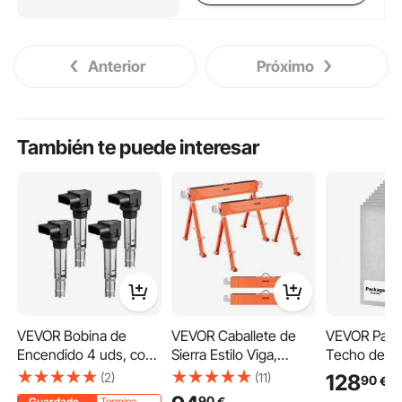
Anterior
Próximo
También te puede interesar
VEVOR Bobina de
VEVOR Caballete de
VEVOR Pane
Encendido 4 uds, con
Sierra Estilo Viga,
Techo de P
Audi A1, A3, Seat
Carga de 600,1 kg, 2
1210 mm 10 
(2)
(11)
128
90
€
Alhambra, Altea,
Piezas Caballetes
Placas de T
90
€
Guardado
Termina