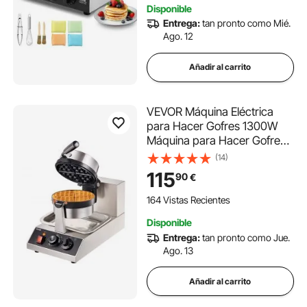
Disponible
tiempo, para cocina casera,
Entrega:
tan pronto como Mié.
restaurante, snack bar
Ago. 12
Añadir al carrito
VEVOR Máquina Eléctrica
para Hacer Gofres 1300W
Máquina para Hacer Gofres
con Revestimiento
(14)
Antiadherente
115
90
€
190,5x190,5mm Máquina
para Hacer Croque-
164 Vistas Recientes
monsieur 50-300°C
Disponible
Calentador de Doble Cara
Entrega:
tan pronto como Jue.
para Fiesta
Ago. 13
Añadir al carrito