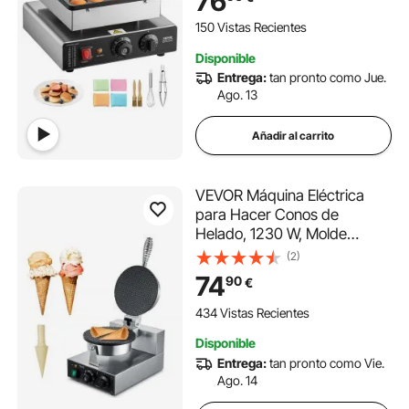
76
Acero Inoxidable, Control de
Temperatura y Tiempo, 320
150 Vistas Recientes
x 300 x 180 mm
Disponible
Entrega:
tan pronto como Jue.
Ago. 13
Añadir al carrito
VEVOR Máquina Eléctrica
para Hacer Conos de
Helado, 1230 W, Molde
Antiadherente para Rollitos
(2)
de Huevo de Acero
74
90
€
Inoxidable, con Control de
Temperatura y Tiempo, Asa,
434 Vistas Recientes
para Restaurantes,
Disponible
Panaderías
Entrega:
tan pronto como Vie.
Ago. 14