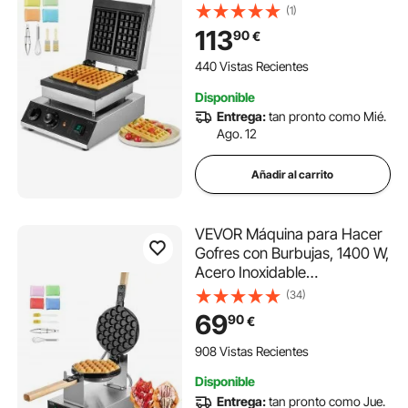
Rectangulares de Acero
(1)
Inoxidable Antiadherente
113
90
€
2000 W con Control de
Temperatura y Tiempo, Asa,
440 Vistas Recientes
para Restaurantes
Disponible
Entrega:
tan pronto como Mié.
Ago. 12
Añadir al carrito
VEVOR Máquina para Hacer
Gofres con Burbujas, 1400 W,
Acero Inoxidable
Antiadherente, Control
(34)
Temperatura y Tiempo,
69
90
€
Mango de Madera, para
Restaurantes, Panaderías,
908 Vistas Recientes
593 x 220 x 268 mm, Plata,
Disponible
1P
Entrega:
tan pronto como Jue.