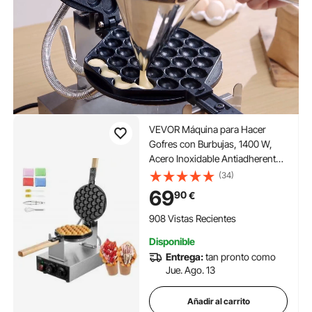
VEVOR Máquina para Hacer
Gofres con Burbujas, 1400 W,
Acero Inoxidable Antiadherente,
Control Temperatura y Tiempo,
(34)
Mango de Madera, para
69
90
€
Restaurantes, Panaderías, 593 x
220 x 268 mm, Plata, 1P
908 Vistas Recientes
Disponible
Entrega:
tan pronto como
Jue. Ago. 13
Añadir al carrito