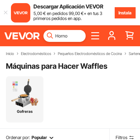
Descargar Aplicación VEVOR
Instala
5
,00
€
en pedidos
99
,00
€
+ en tus 3
primeros pedidos en app.
Inicio
Electrodomésticos
Pequeños Electrodomésticos de Cocina
Sartene
Máquinas para Hacer Waffles
Gofreras
Ordenar por:
Popular
Filtros