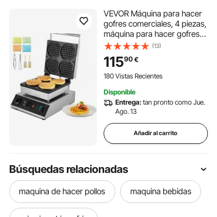
VEVOR Máquina para hacer
gofres comerciales, 4 piezas,
máquina para hacer gofres
redondos, plancha para
(13)
gofres belgas de acero
115
90
€
inoxidable antiadherente de
1750 W con control de
180 Vistas Recientes
temperatura y tiempo, para
Disponible
restaurantes, panaderías,
Entrega:
tan pronto como Jue.
bares y familias
Ago. 13
Añadir al carrito
Búsquedas relacionadas
maquina de hacer pollos
maquina bebidas