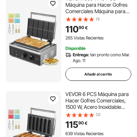
maquinas desplumadoras de pollos
Máquina para Hacer Gofres
Comerciales Máquina para
Hacer Gofres Rectangulares
(1)
maquina envasadora bolsas
Plancha para Gofres Belgas
110
90
€
de Acero Inoxidable
Antiadherente con Control de
265 Vistas Recientes
máquina para hacer pollo
Temperatura y Tiempo, Asa
Disponible
Entrega:
tan pronto como Mar.
Ago. 11
Añadir al carrito
VEVOR 6 PCS Máquina para
Hacer Gofres Comerciales,
1500 W, Acero Inoxidable
Antiadherente, para Gofres
(2)
de Maíz, Salchichas, Control
115
90
€
de Temperatura y Tiempo,
Asa, para Restaurantes,
639 Vistas Recientes