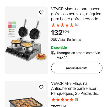
VEVOR Máquina para hacer
gofres comerciales, máquina
para hacer gofres redondos
de doble cabezal, plancha
(13)
para gofres belgas de acero
132
90
€
inoxidable antiadherente de
2460 W con control de
208 Vistas Recientes
temperatura y tiempo, asa,
Disponible
para restaurantes,
Entrega:
tan pronto como Vie.
panaderías, bares y familias
Ago. 14
Añadir al carrito
VEVOR Mini Máquina
Antiadherente para Hacer
Panqueques, 25 Piezas de
43 mm Diámetro, para Hacer
(18)
Gofres y Muffins Holandeses,
90
€