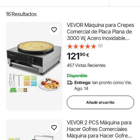
16
Resultados
VEVOR Máquina para Crepes
Comercial de Placa Plana de
3000 W, Acero Inoxidable
Antiadherente, Estufa
(2)
Circular de Escritorio para
121
90
€
Panqueques y Cereales con
Control de Temperatura, 435
457 Vistas Recientes
x 455 x 225 mm
Disponible
Entrega:
tan pronto como Vie.
Ago. 14
Añadir al carrito
VEVOR 2 PCS Máquina para
Hacer Gofres Comerciales
Máquina para Hacer Gofres