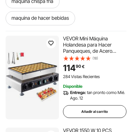
máquina chispa fría
maquina de hacer bebidas
máquina de pollo
VEVOR Mini Máquina
Holandesa para Hacer
Panqueques, de Acero
maquinas para hacer pollos
maquina 36
Inoxidable Antiadherente,
(18)
para Dorayakis, 1800 W,
114
90
€
maquina cierra
maquina taller chapas
Control de Temperatura y
Tiempo Dual, para Cocina,
284 Vistas Recientes
Restaurante, 580 x 350 x 175
maquinas de bebida
Disponible
mm
Entrega:
tan pronto como Mié.
Ago. 12
maquina para poner cierres
Añadir al carrito
cuchillas para maquinas
VEVOR 1550 W 10 PCS