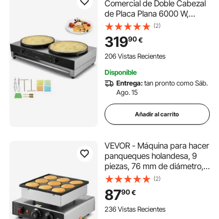
Comercial de Doble Cabezal
de Placa Plana 6000 W,
Antiadherente, Acero
(2)
Inoxidable, Estufa Circular de
319
90
€
Escritorio Panqueques y
Cereales, Control
206 Vistas Recientes
Temperatura, (Sin Enchufe)
Disponible
Entrega:
tan pronto como Sáb.
Ago. 15
Añadir al carrito
VEVOR - Máquina para hacer
panqueques holandesa, 9
piezas, 76 mm de diámetro,
para dorayaki, parrilla
(2)
eléctrica comercial para
87
90
€
poffertjes de 850 W, acero
inoxidable antiadherente,
236 Vistas Recientes
control de temperatura y