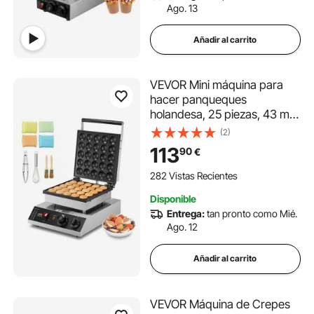
Ago. 13
Añadir al carrito
VEVOR Mini máquina para
hacer panqueques
holandesa, 25 piezas, 43 mm
de diámetro, máquina para
(2)
hacer dorayaki, parrilla
113
90
€
eléctrica comercial para
poffertjes de 1700 W, acero
282 Vistas Recientes
inoxidable antiadherente,
Disponible
control de temperatura y
Entrega:
tan pronto como Mié.
tiempo, para cocina casera y
Ago. 12
restaurante
Añadir al carrito
VEVOR Máquina de Crepes