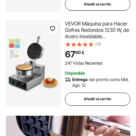
Añadir al carrito
VEVOR Máquina para Hacer
Gofres Redondos 1230 W, de
Acero Inoxidable
Antiadherente, con Control
(13)
de Temperatura y Tiempo,
67
90
€
Asa, para Restaurantes,
Panaderías, Bares y Familias,
247 Vistas Recientes
250 x 465 x 280 mm
Disponible
Entrega:
tan pronto como Mié.
Ago. 12
Añadir al carrito