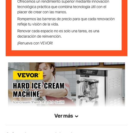
75 kg
Peso Bruto
Dimensiones del
40 x 50 x 70 cm
Paquete
Ver más