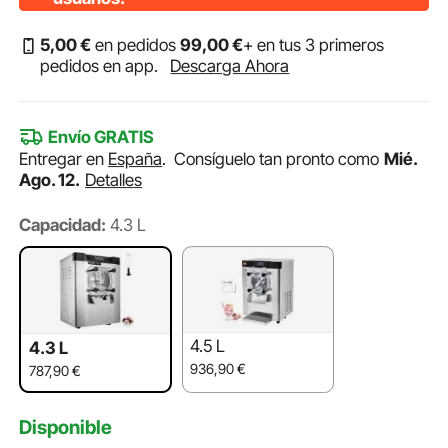
5
,00
€
en pedidos
99
,00
€
+ en tus 3 primeros
pedidos en app.
Descarga Ahora
Envío GRATIS
Entregar en
España
.
Consíguelo tan pronto como
Mié.
Ago. 12.
Detalles
Capacidad:
4.3 L
4.5 L
4.3 L
936,90
€
787,90
€
Disponible