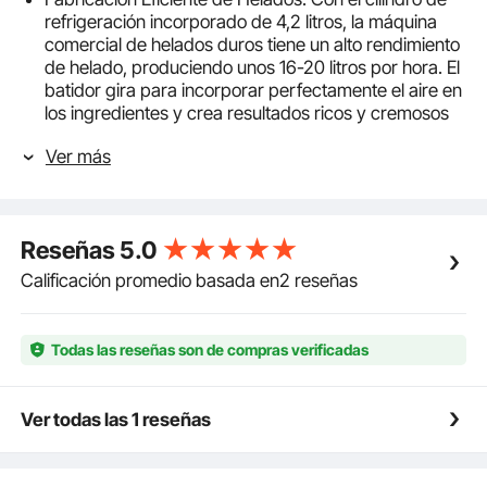
refrigeración incorporado de 4,2 litros, la máquina
comercial de helados duros tiene un alto rendimiento
de helado, produciendo unos 16-20 litros por hora. El
batidor gira para incorporar perfectamente el aire en
los ingredientes y crea resultados ricos y cremosos
Excelente Aislamiento Térmico: Compuesta por una
Ver más
carcasa de acero inoxidable y una capa de espuma
gruesa, esta máquina de helados duros de aspecto
agradable puede proporcionarle un exterior
duradero, así como un aislamiento fiable del frío. A
Reseñas
5.0
través del deflector transparente de PC, se puede
observar el interior sin esfuerzo. El compresor de
Calificación promedio basada en2 reseñas
marca se adopta para garantizar un rendimiento
estable y una refrigeración rápida
Panel LCD Inteligente: Esta máquina de helados
Todas las reseñas son de compras verificadas
duros está equipada con un práctico panel, todas las
funciones se muestran en la pantalla para la
observación directa. Integra múltiples funciones,
Ver todas las 1 reseñas
como la refrigeración automática, la limpieza con un
solo clic, el ajuste del tiempo, etc. La pantalla también
puede mostrar el tiempo de producción