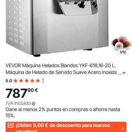
1/12
VEVOR Máquina Helados Blandos YKF-618,16-20 L,
Máquina de Helado de Servido Suave Acero Inoxidable
...
304, Heladeras Hacer Helado Cremoso, PVC de Grado
1
5.0
Alimenticio Panel LCD Inteligente, 40 x 50 x 70 cm
787
90
€
IVA incluido
Gane al menos
2%
puntos en compras o ahorre hasta
15%
.
¡Obtén
5,00
€
de descuento para nuevos
usuarios!