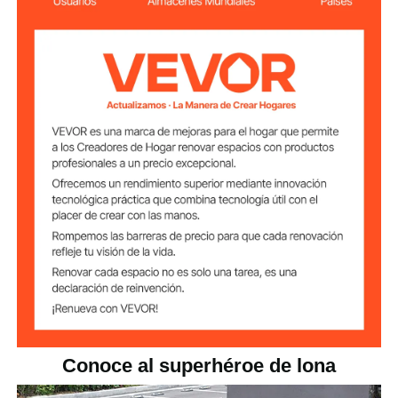
6,5 x 18 pies/2 x 5,5 m
Tamaño de la lona
9,04 libras/4,1 kg
Peso del producto
Conoce al superhéroe de lona