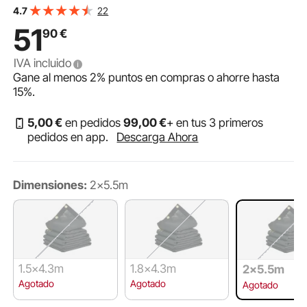
de Latón, Correa Reforzada con Doble Costura para
22
4.7
Sistema de Camión Volquete Manual o Eléctrico
51
90
€
IVA incluido
Gane al menos
2%
puntos en compras o ahorre hasta
15%
.
5
,00
€
en pedidos
99
,00
€
+ en tus 3 primeros
pedidos en app.
Descarga Ahora
Dimensiones:
2×5.5m
1.5×4.3m
1.8×4.3m
2×5.5m
Agotado
Agotado
Agotado