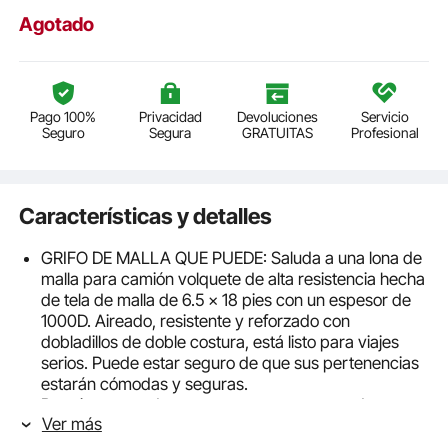
Agotado
Pago 100%
Privacidad
Devoluciones
Servicio
Seguro
Segura
GRATUITAS
Profesional
Características y detalles
GRIFO DE MALLA QUE PUEDE: Saluda a una lona de
malla para camión volquete de alta resistencia hecha
de tela de malla de 6.5 x 18 pies con un espesor de
1000D. Aireado, resistente y reforzado con
dobladillos de doble costura, está listo para viajes
serios. Puede estar seguro de que sus pertenencias
estarán cómodas y seguras.
Proteja sus productos: no se preocupe por derrames
Ver más
o caídas con nuestro kit de lona para remolque
volcador. Los bolsillos delantero y trasero están