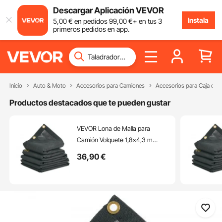
Descargar Aplicación VEVOR
Instala
5
,00
€
en pedidos
99
,00
€
+ en tus 3
primeros pedidos en app.
Inicio
Auto & Moto
Accesorios para Camiones
Accesorios para Caja de 
Productos destacados que te pueden gustar
VEVOR Lona de Malla para
Camión Volquete 1,8x4,3 m
Revestimiento de PVC Negro
36
,90
€
con Doble Bolsillo Ojales de
Latón, Correa Reforzada con
Doble Costura para Sistema de
Camión Volquete Manual o
Eléctrico