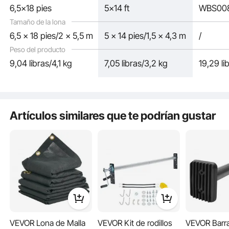
6,5x18 pies
5x14 ft
WBS00
Tamaño de la lona
6,5 x 18 pies/2 x 5,5 m
5 x 14 pies/1,5 x 4,3 m
/
Peso del producto
9,04 libras/4,1 kg
7,05 libras/3,2 kg
19,29 li
¿Qué es mejor que una lona con bolsillo? ¡Una lona para dos! El bolsillo
Artículos similares que te podrían gustar
delantero de nuestra lona de malla para camión volquete está listo para su rollo,
y el bolsillo trasero está simplemente colgando, esperando su cuerda.
VEVOR Lona de Malla
VEVOR Kit de rodillos
VEVOR Barr