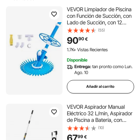
VEVOR Limpiador de Piscina
con Función de Succión, con
Lado de Succión, con 12
Mangueras, Adecuado para
(55)
Piscinas Enterradas y las
90
90
€
Elevadas de hasta 6,1 x 10,7
m, Color Azul, 525 x 453,5 x
1.7K+ Vistas Recientes
430 mm
Disponible
Entrega:
tan pronto como Lun.
Ago. 10
Añadir al carrito
VEVOR Aspirador Manual
Eléctrico 32 L/min, Aspirador
de Piscina a Batería, con
Mango Telescópico y 2
(10)
Cabezales Intercambiables,
67
99
€
60 Minutos de Autonomía,