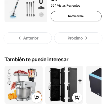
Limpiador Inalámbrico
654 Vistas Recientes
Portátil para SPA Piscina
Notificarme
Anterior
Próximo
También te puede interesar