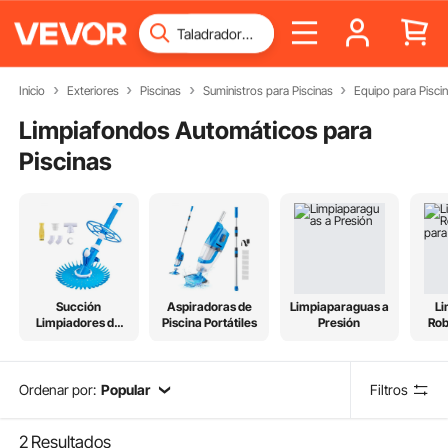
Inicio
Exteriores
Piscinas
Suministros para Piscinas
Equipo para Pisci
Limpiafondos Automáticos para
Piscinas
Succión
Aspiradoras de
Limpiaparaguas a
Li
Limpiadores de
Piscina Portátiles
Presión
Rob
Piscinas
Ordenar por:
Popular
Filtros
2
Resultados