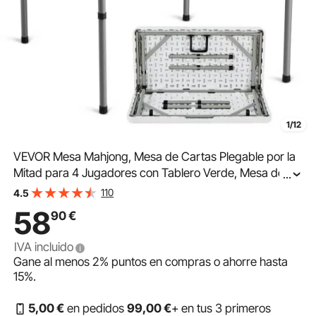
1/12
VEVOR Mesa Mahjong, Mesa de Cartas Plegable por la
Mitad para 4 Jugadores con Tablero Verde, Mesa de
...
Dominó Cuadrada Plegable Portátil con Asa de
110
4.5
Transporte para Acampar al Aire Libre, Fiesta
58
90
€
IVA incluido
Gane al menos
2%
puntos en compras o ahorre hasta
15%
.
5
,00
€
en pedidos
99
,00
€
+ en tus 3 primeros