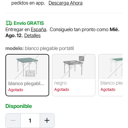
pedidos en app.
Descarga Ahora
Envío GRATIS
Entregar en
España
.
Consíguelo tan pronto como
Mié.
Ago. 12.
Detalles
modelo:
blanco plegable portátil
negro
blanco plega
blanco plegable
portátil
Agotado
Agotado
Agotado
Disponible