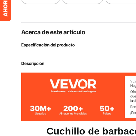
Acerca de este artículo
Especificación del producto
Número de modelo
KS-100B-1
Descripción
Potencia
80W
Diámetro de la hoja
100 mm / 4 pu
Ruido
< 80dB
Cuchillo de barbac
Material de la hoja
5Cr15mov