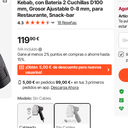
bar
Kebab, con Batería 2 Cuchillas D100
mm, Grosor Ajustable 0-8 mm, para
Ago
Restaurante, Snack-bar
Artíc
Te av
18 Reseñas
4.3
estar
119
90
€
Dir
IVA incluido
Gane al menos
2%
puntos en compras o ahorre hasta
R
15%
.
p
¡Obtén
5,00
€
de descuento para nuevos
usuarios!
5
,00
€
en pedidos
99
,00
€
+ en tus 3 primeros
pedidos en app.
Descarga Ahora
Modelo:
Sin Cables
Cableado
Sin Cables