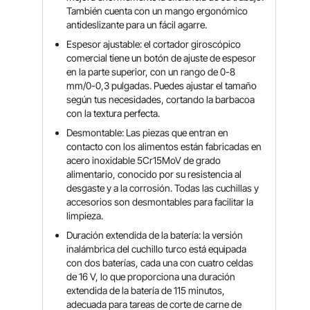
También cuenta con un mango ergonómico
antideslizante para un fácil agarre.
Espesor ajustable: el cortador giroscópico
comercial tiene un botón de ajuste de espesor
en la parte superior, con un rango de 0-8
mm/0-0,3 pulgadas. Puedes ajustar el tamaño
según tus necesidades, cortando la barbacoa
con la textura perfecta.
Desmontable: Las piezas que entran en
contacto con los alimentos están fabricadas en
acero inoxidable 5Cr15MoV de grado
alimentario, conocido por su resistencia al
desgaste y a la corrosión. Todas las cuchillas y
accesorios son desmontables para facilitar la
limpieza.
Duración extendida de la batería: la versión
inalámbrica del cuchillo turco está equipada
con dos baterías, cada una con cuatro celdas
de 16 V, lo que proporciona una duración
extendida de la batería de 115 minutos,
adecuada para tareas de corte de carne de