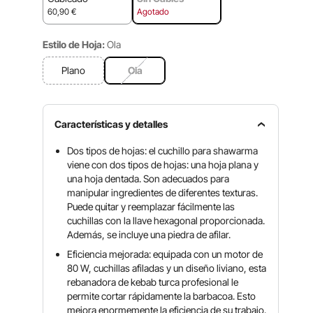
60,90
€
Agotado
Estilo de Hoja:
Ola
Plano
Ola
Características y detalles
Dos tipos de hojas: el cuchillo para shawarma
viene con dos tipos de hojas: una hoja plana y
una hoja dentada. Son adecuados para
manipular ingredientes de diferentes texturas.
Puede quitar y reemplazar fácilmente las
cuchillas con la llave hexagonal proporcionada.
Además, se incluye una piedra de afilar.
Eficiencia mejorada: equipada con un motor de
80 W, cuchillas afiladas y un diseño liviano, esta
rebanadora de kebab turca profesional le
permite cortar rápidamente la barbacoa. Esto
mejora enormemente la eficiencia de su trabajo.