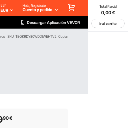
ES/
Hola, Regístrate
Total Parcial
Cuenta y pedido
EUR
0,00
€
Descargar Aplicación VEVOR
Ir al carrito
urco
SKU: TEQKRDY80WDDIWEHTV2
Copiar
9
90
€