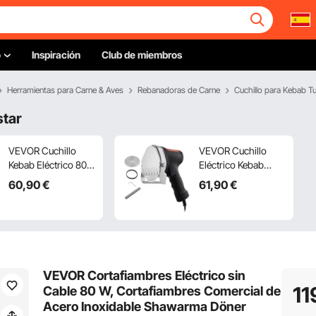
o
Inspiración
Club de miembros
Herramientas para Carne & Aves
Rebanadoras de Carne
Cuchillo para Kebab T
star
VEVOR Cuchillo
VEVOR Cuchillo
Kebab Eléctrico 80
Eléctrico Kebab
W, Shawarma
80W, Cortadora de
60
,90
€
61
,90
€
Döner Kebab
Carne Shawarma
Cortador de Carne
Turca Kebab
Turco Comercial de
Comercial de Acero
Acero Inoxidable,
Inoxidable con 2
con 2 Cuchillas
Cuchillas Diámetro
Diámetro 100 mm,
100 mm, Espesor
VEVOR Cortafiambres Eléctrico sin
Grosor Ajustable 0-
Ajustable 0-8 mm,
11
Cable 80 W, Cortafiambres Comercial de
8 mm, para
para Restaurante,
Acero Inoxidable Shawarma Döner
Restaurante, Snack-
Snack-Bar