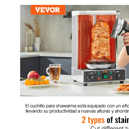
Rango de ajuste de espesor
0-8 mm / 0-0,
Peso neto
1,9 kg / 4,2 libr
Tamaño del artículo
210 x 130 x 20
El cuchillo para shawarma está equipado con un efic
llevando su productividad a nuevas alturas y ahorrá