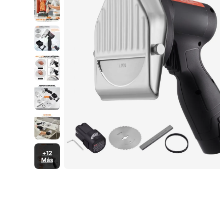
+12
Más