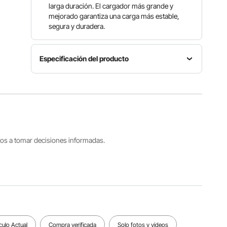
larga duración. El cargador más grande y
mejorado garantiza una carga más estable,
segura y duradera.
Especificación del producto
Diámetro
Número
de la hoja
de
Potencia
100 mm /
modelo
80W
4
KS-100B-1
pulgadas
tros a tomar decisiones informadas.
Rango de
ajuste de
Material
Ruido
espesor
de la hoja
< 80dB
0-8 mm /
5Cr15mov
0-0,3
pulgadas
Ver todas las especificaciones
culo Actual
Compra verificada
Solo fotos y videos